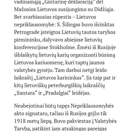
vadinamąją „Gintarinę deklaraciją“ dėl
Mažosios Lietuvos susijungimo su Didžiąja.
Bet svarbiausias rūpestis – Lietuvos
nepriklausomybė: S. Šilingas buvo išrinktas
Petrograde įsteigtos Lietuvių tautos tarybos
pirmininku, dalyvavo abiejose lietuvių
konferencijose Stokholme. Ėmėsi iš Rusijoje
išblaškytų lietuvių karių organizuoti būsimą
Lietuvos kariuomenę, kuri taptų jaunos
valstybės gynėju. Tam darbui netgi leido
laikraštį „Lietuvos karininkas“. Jis taip pat ir
kitų lietuviškų peterburgiškių laikraščių
„Santara“ ir „Pradalgiai“ leidėjas.
Neabejotinai būtų tapęs Nepriklausomybės
akto signataru, tačiau iš Rusijos grįžo tik
1918 metų liepą. Buvo pakviestas į Valstybės
Tarybą, patikint jam atsakingas pareigas