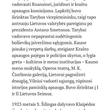
vadovauti finansinei, juridinei ir krašto
apsaugos komisijoms. Lapkritį buvo
išrinktas Tarybos vicepirmininku, taigi tapo
antruoju Lietuvos valstybės pareigūnu po
prezidento Antano Smetonos. Tarybai
vadovavo nepaprastai sudėtingomis
bolševikų įsiveržimo sąlygomis. Kaune
įsisuko į verpetą darbų, steigiant Krašto
apsaugos pajėgas ir policijos skyrius, o lygia
greta – kultūros ir meno institucijas – Kauno
meno mokyklą, Operos teatrą, M. K.
Čiurlionio galeriją, Lietuvai pagražinti
draugiją, Vilniui vaduoti sąjungą, rūpinosi
istorijos paminklų apsauga. Buvo išrinktas į I
ir II Lietuvos Seimus.
1923 metais S. Šilingas dalyvavo Klaipėdos