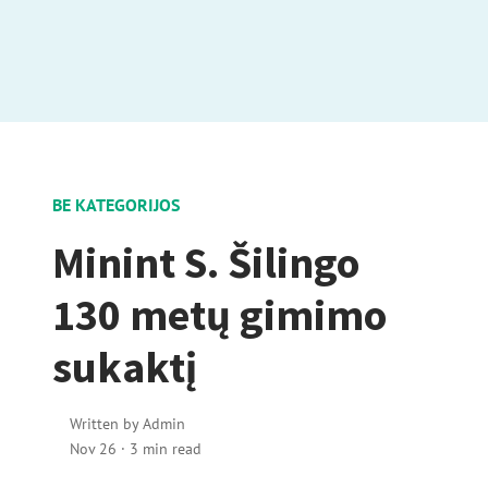
BE KATEGORIJOS
Minint S. Šilingo
130 metų gimimo
sukaktį
Written by
Admin
Nov 26
·
3 min read