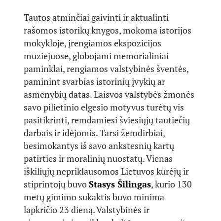
Tautos atminčiai gaivinti ir aktualinti
rašomos istorikų knygos, mokoma istorijos
mokykloje, įrengiamos ekspozicijos
muziejuose, globojami memorialiniai
paminklai, rengiamos valstybinės šventės,
paminint svarbias istorinių įvykių ar
asmenybių datas. Laisvos valstybės žmonės
savo pilietinio elgesio motyvus turėtų vis
pasitikrinti, remdamiesi šviesiųjų tautiečių
darbais ir idėjomis. Tarsi žemdirbiai,
besimokantys iš savo ankstesnių kartų
patirties ir moralinių nuostatų. Vienas
iškiliųjų nepriklausomos Lietuvos kūrėjų ir
stiprintojų buvo
Stasys Šilingas
, kurio 130
metų gimimo sukaktis buvo minima
lapkričio 23 dieną. Valstybinės ir