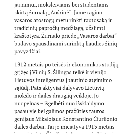
jaunimui, moksleiviams bei studentams
skirtą žurnalą „Aušrinė“. Jame ragino
vasaros atostogų metu rinkti tautosaką ir
tradicinių papročių medžiagą, užsiimti
kraštotyra. Žurnalo priede „Vasaros darbai“
būdavo spausdinami surinktų liaudies žinių
pavyzdžiai.
1912 metais po teisės ir ekonomikos studijų
grįžęs į Vilnių S. Šilingas telkė ir vienijo
Lietuvos inteligentus į tautinio atgimimo
sąjūdį. Pats aktyviai dalyvavo Lietuvių
mokslo ir dailės draugijų veikloje. Jo
nuopelnas – išgelbėti nuo išsklaidymo
pasaulyje bei galimos pražūties tautos
genijaus Mikalojaus Konstantino Čiurlionio
dailės darbai. Tai jo iniciatyva 1913 metais