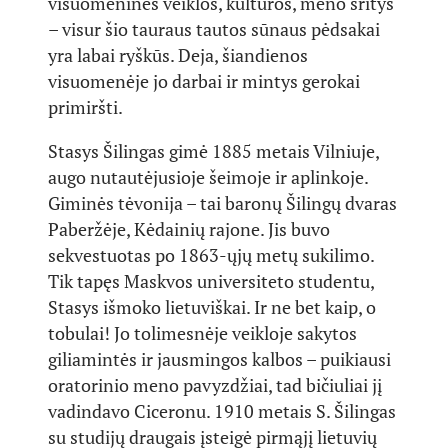
visuomeninės veiklos, kultūros, meno sritys
– visur šio tauraus tautos sūnaus pėdsakai
yra labai ryškūs. Deja, šiandienos
visuomenėje jo darbai ir mintys gerokai
primiršti.
Stasys Šilingas gimė 1885 metais Vilniuje,
augo nutautėjusioje šeimoje ir aplinkoje.
Giminės tėvonija – tai baronų Šilingų dvaras
Paberžėje, Kėdainių rajone. Jis buvo
sekvestuotas po 1863-ųjų metų sukilimo.
Tik tapęs Maskvos universiteto studentu,
Stasys išmoko lietuviškai. Ir ne bet kaip, o
tobulai! Jo tolimesnėje veikloje sakytos
giliamintės ir jausmingos kalbos – puikiausi
oratorinio meno pavyzdžiai, tad bičiuliai jį
vadindavo Ciceronu. 1910 metais S. Šilingas
su studijų draugais įsteigė pirmąjį lietuvių