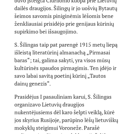
buvo įsteigta Čiurlionio kuopa prie Lietuvių
dailės draugijos. Šilingų ir jo uošvių Bytautų
šeimos savomis piniginėmis lėšomis bene
ženkliausiai prisidėjo prie genijaus kūrinių
supirkimo bei išsaugojimo.
S. Šilingas taip pat parengė 1915 metų liepą
išleistą literatūrinį almanachą „Pirmasai
baras“; tai, galima sakyti, yra visos mūsų
kultūrinės spaudos pirmagimis. Ten įdėjo ir
savo labai savitą poetinį kūrinį „Tautos
dainų genezis“.
Prasidėjus I pasauliniam karui, S. Šilingas
organizavo Lietuvių draugijos
nukentėjusiems dėl karo šelpti veiklą, kūrė
jos skyrius Rusijoje, parūpino lėšų lietuviškų
mokyklų steigimui Voroneže. Parašė