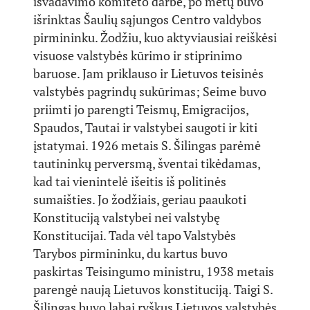
išvadavimo komiteto darbe, po metų buvo
išrinktas Šaulių sąjungos Centro valdybos
pirmininku. Žodžiu, kuo aktyviausiai reiškėsi
visuose valstybės kūrimo ir stiprinimo
baruose. Jam priklauso ir Lietuvos teisinės
valstybės pagrindų sukūrimas; Seime buvo
priimti jo parengti Teismų, Emigracijos,
Spaudos, Tautai ir valstybei saugoti ir kiti
įstatymai. 1926 metais S. Šilingas parėmė
tautininkų perversmą, šventai tikėdamas,
kad tai vienintelė išeitis iš politinės
sumaišties. Jo žodžiais, geriau paaukoti
Konstituciją valstybei nei valstybę
Konstitucijai. Tada vėl tapo Valstybės
Tarybos pirmininku, du kartus buvo
paskirtas Teisingumo ministru, 1938 metais
parengė naują Lietuvos konstituciją. Taigi S.
Šilingas buvo labai ryškus Lietuvos valstybės