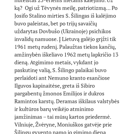
nuteistas 25-eriems metams kalėjimo. Už
ką? Ogi už Tėvynės meilę, patriotizmą… Po
Josifo Stalino mirties S. Šilingas iš kalėjimo
buvo paleistas, bet po trijų savaičių
uždarytas Dovbušo (Ukrainoje) psichikos
invalidų namuose. Į Lietuvą galėjo grįžti tik
1961 metų rudenį. Palaužtas tiekos kančių,
amžinybėn iškeliavo 1962 metų lapkričio 13
dieną. Atgimimo metais, vykdant jo
paskutinę valią, S. Šilingo palaikai buvo
perlaidoti ant Nemuno kranto esančiose
Ilguvos kapinaitėse, greta iš Sibiro
pargabentų žmonos Emilijos ir dukros
Ramintos karstų. Deramas iškilaus valstybės
ir kultūros barų veikėjo atminimo
įamžinimas – tai mūsų kartos priedermė.
Vilniuje, Žvėryne, Moniuškos gatvėje prie
Šilingų gyvento namo jo gimimo dieną