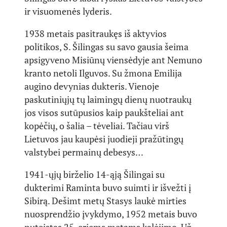
ir visuomenės lyderis.
1938 metais pasitraukęs iš aktyvios
politikos, S. Šilingas su savo gausia šeima
apsigyveno Misiūnų viensėdyje ant Nemuno
kranto netoli Ilguvos. Su žmona Emilija
augino devynias dukteris. Vienoje
paskutiniųjų tų laimingų dienų nuotraukų
jos visos sutūpusios kaip paukšteliai ant
kopėčių, o šalia – tėveliai. Tačiau virš
Lietuvos jau kaupėsi juodieji pražūtingų
valstybei permainų debesys…
1941-ųjų birželio 14-ąją Šilingai su
dukterimi Raminta buvo suimti ir išvežti į
Sibirą. Dešimt metų Stasys laukė mirties
nuosprendžio įvykdymo, 1952 metais buvo