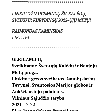
************************************
LINKIU DŽIAUGSMINGŲ ŠV. KALĖDŲ,
SVEIKŲ IR KŪRYBINGŲ 2022-ŲJŲ METŲ!
RAIMUNDAS KAMINSKAS
LIETUVA
**********************************
GERBIAMIEJI,
Sveikiname Šventųjų Kalėdų ir Naujųjų
Metų proga.
Linkime geros sveikatos, šaunių darbų
Tėvynei, Šventosios Marijos globos ir
Aukščiausiojo palaimos.
Vilniaus Sąjūdžio taryba
2021-12-22
El. p. leonaslabora@gmail.com,