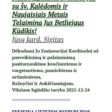
su šv. Kalėdomis ir
Naujaisiais Metais
Telaimina Jus Betliejaus
Kūdikis!
Jūsų kard. Sigitas
Dėkodami Jo Eminencijai Kardinolui už
pasveikinimą ir palaiminimą
pasitarnaukime kenčiantiems ir
vargstantiems, pamirštiems ir
artimiesiems,
Bažnyčiai ir Aukščiausiąjam.
Vilniaus Sąjūdžio taryba 2021-12-24
*****************************
SVEIKINA LIETUVOS RESPUBLIKOS