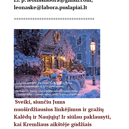
leonaske@labora.puslapiai.lt
***********************************
Sveiki, siunčiu Jums
nuoširdžiausius linkėjimus ir gražių
Kalėdų ir Naujųjų! Ir siūlau paklausyti,
kai Kremliaus aikštėje gūdžiais