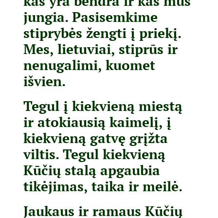
kas yra bendra ir kas mus
jungia. Pasisemkime
stiprybės žengti į priekį.
Mes, lietuviai, stiprūs ir
nenugalimi, kuomet
išvien.
Tegul į kiekvieną miestą
ir atokiausią kaimelį, į
kiekvieną gatvę grįžta
viltis. Tegul kiekvieną
Kūčių stalą apgaubia
tikėjimas, taika ir meilė.
Jaukaus ir ramaus Kūčių