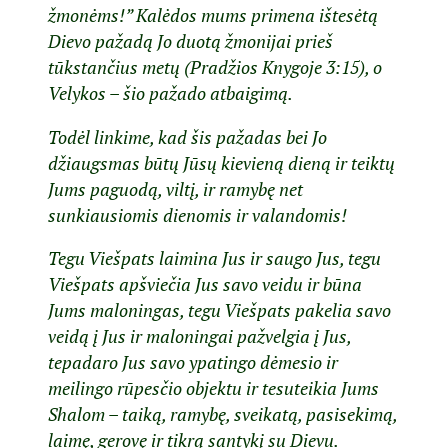
žmonėms!” Kalėdos mums primena ištesėtą
Dievo pažadą Jo duotą žmonijai prieš
tūkstančius metų (Pradžios Knygoje 3:15), o
Velykos – šio pažado atbaigimą.
Todėl linkime, kad šis pažadas bei Jo
džiaugsmas būtų Jūsų kievieną dieną ir teiktų
Jums paguodą, viltį, ir ramybę net
sunkiausiomis dienomis ir valandomis!
Tegu Viešpats laimina Jus ir saugo Jus, tegu
Viešpats apšviečia Jus savo veidu ir būna
Jums maloningas, tegu Viešpats pakelia savo
veidą į Jus ir maloningai pažvelgia į Jus,
tepadaro Jus savo ypatingo dėmesio ir
meilingo rūpesčio objektu ir tesuteikia Jums
Shalom – taiką, ramybę, sveikatą, pasisekimą,
laimę, gerovę ir tikrą santykį su Dievu.