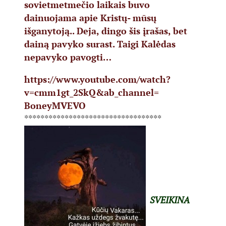
sovietmetmečio laikais buvo
dainuojama apie Kristų- mūsų
išganytoją.. Deja, dingo šis įrašas, bet
dainą pavyko surast. Taigi Kalėdas
nepavyko pavogti…
https://www.youtube.com/watch?
v=cmm1gt_2SkQ&ab_channel=
BoneyMVEVO
**********************************
SVEIKINA