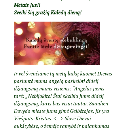
Metais Jus!!
Sveiki šią gražią Kalėdų dieną!
Ir vėl švenčiame tą metų laiką kuomet Dievas
pasiuntė mums angelą paskelbti didelį
džiaugsmą mums visiems: “Angelas jiems
tarė: „Nebijokite! Štai skelbiu jums didelį
džiaugsmą, kuris bus visai tautai. Šiandien
Dovydo mieste jums gimė Gelbėtojas. Jis yra
Viešpats-Kristus. <…> Šlovė Dievui
aukštybėse, o žemėje ramybė ir palankumas