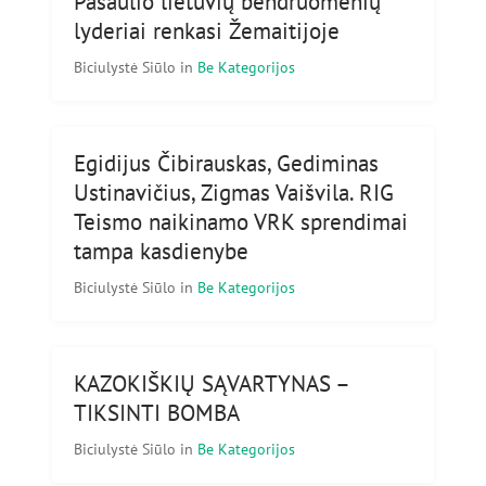
Pasaulio lietuvių bendruomenių
lyderiai renkasi Žemaitijoje
Biciulystė Siūlo
in
Be Kategorijos
Egidijus Čibirauskas, Gediminas
Ustinavičius, Zigmas Vaišvila. RIG
Teismo naikinamo VRK sprendimai
tampa kasdienybe
Biciulystė Siūlo
in
Be Kategorijos
KAZOKIŠKIŲ SĄVARTYNAS –
TIKSINTI BOMBA
Biciulystė Siūlo
in
Be Kategorijos