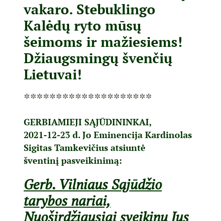
vakaro. Stebuklingo
Kalėdų ryto mūsų
šeimoms ir mažiesiems!
Džiaugsmingų švenčių
Lietuvai!
********************
GERBIAMIEJI SĄJŪDININKAI,
2021-12-23 d. Jo Eminencija Kardinolas
Sigitas Tamkevičius atsiuntė
šventinį pasveikinimą:
Gerb. Vilniaus Sąjūdžio
tarybos nariai,
Nuoširdžiausiai sveikinu Jus