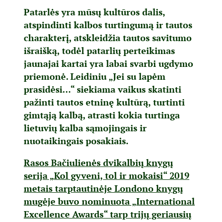
Patarlės yra mūsų kultūros dalis,
atspindinti kalbos turtingumą ir tautos
charakterį, atskleidžia tautos savitumo
išraišką, todėl patarlių perteikimas
jaunajai kartai yra labai svarbi ugdymo
priemonė. Leidiniu „Jei su lapėm
prasidėsi…“ siekiama vaikus skatinti
pažinti tautos etninę kultūrą, turtinti
gimtąją kalbą, atrasti kokia turtinga
lietuvių kalba sąmojingais ir
nuotaikingais posakiais.
Rasos Bačiulienės dvikalbių knygų
serija „Kol gyveni, tol ir mokaisi“ 2019
metais tarptautinėje Londono knygų
mugėje buvo nominuota „International
Excellence Awards“ tarp trijų geriausių