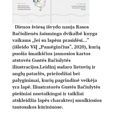
Dienos šviesą išvydo nauja Rasos
Bačiulienės žaisminga dvikalbė knyga
vaikams „Jei su lapėm prasidėsi…“
(išleido VšĮ „Pamėginčius“, 2020), kurią
puošia šmaikščios jaunosios kartos
atstovės Gustės Bačiulytės
iliustracijos.
Leidinį sudaro lietuvių ir
anglų patarlės, priežodžiai bei
palyginimai, kurių pagrindinė veikėja
yra lapė. Iliustratorės Gustės Bačiulytės
piešiniai nuotaikingai ir taikliai
atskleidžia lapės charakterį smulkiosios
tautosakos kūriniuose.