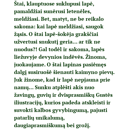
Štai, klauptuose suklupusi lapė,
pamaldžiai sunėrusi letenėles,
meldžiasi. Bet, matyt, ne be reikalo
sakoma: kai lapė meldžiasi, saugok
žąsis. O štai lapė-šokėja grakščiai
užvertusi snukutį geria… ar tik ne
nuodus?! Gal todėl ir sakoma, lapės
liežuvyje devynios indėvės. Žinoma,
juokaujame. O štai lapinas pasiėmęs
dalgį susiruošė šienauti kaimyno pievų.
Juk žinome, kad ir lapė nepjauna prie
namų… Sunku atplėšti akis nuo
žavingų, guvių ir dvisprasmiškų Gustės
iliustracijų, kurios padeda atskleisti ir
suvokti kalbos gyvybingumą, pajusti
patarlių unikalumą,
daugiaprasmiškumą bei grožį.