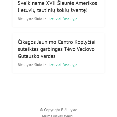
Sveikiname XVII Šiaurės Amerikos
lietuvių tautinių šokių šventę!
Biciulystė Siūlo
in
Lietuviai Pasaulyje
Čikagos Jaunimo Centro Koplyčiai
suteiktas garbingas Tėvo Vaclovo
Gutausko vardas
Biciulystė Siūlo
in
Lietuviai Pasaulyje
© Copyright Bičiulystė
Mums viskas svarbu.