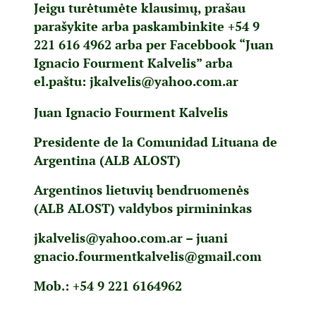
Jeigu turėtumėte klausimų, prašau
parašykite arba paskambinkite +54 9
221 616 4962 arba per Facebbook “Juan
Ignacio Fourment Kalvelis” arba
el.pa
štu:
jkalvelis@yahoo.com.ar
Juan Ignacio Fourment Kalvelis
Presidente de la Comunidad Lituana de
Argentina (ALB ALOST)
Argentinos lietuvių bendruomenės
(ALB ALOST) valdybos pirmininkas
jkalvelis@yahoo.com.ar
–
juani
gnacio.fourmentkalvelis@gmail.
com
Mob.: +54 9 221 6164962