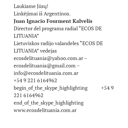
Laukiame Jūsų!
Linkėjimai iš Argentinos.
Juan Ignacio Fourment Kalvelis
Director del programa radial “ECOS DE
LITUANIA”
Lietuviskos radijo valandeles “ECOS DE
LITUANIA” vedejas
ecosdelituania@yahoo.com.ar –
ecosdelituania@gmail.com –
info@ecosdelituania.com.ar
+54 9 221 6164962
begin_of_the_skype_highlighting +54 9
221 6164962
end_of_the_skype_highlighting
www.ecosdelituania.com.ar