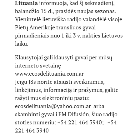
Lituania
informuoja, kad šį sekmadienį,
balandžio 15 d., prasidės naujas sezonas.
Vienintelė lietuviška radijo valandėlė visoje
Pietų Amerikoje transliuos gyvai
pirmadieniais nuo 1 iki 3 v. nakties Lietuvos
laiku.
Klausytojai gali klausyti gyvai per mūsų
interneto svetainę
www.ecosdelituania.com.ar
Jeigu J8s norite atsiųsti sveikinimus,
linkėjimus, informaciją ir prašymus, galite
rašyti mus elektroniniu pastu:
ecosdelituania@yahoo.com.ar arba
skambinti gyvai i FM Difusión, šiuo radijo
stoties numeriu: +54 221 464 3940; +54
221 464 3940