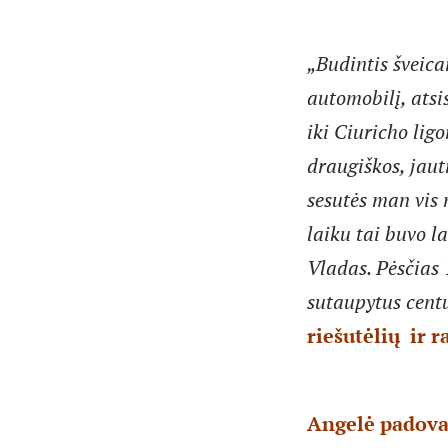
„Budintis šveica
automobilį, atsi
iki Ciuricho lig
draugiškos, jaut
sesutės man vis
laiku tai buvo l
Vladas. Pėsčias 
sutaupytus cent
riešutėlių ir 
Angelė padovan