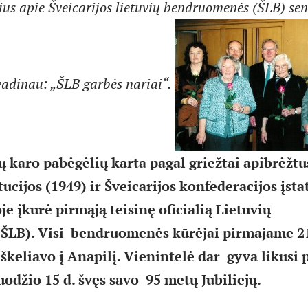
ius apie Šveicarijos lietuvių bendruomenės (ŠLB) seną
vadinau: „ŠLB garbės nariai“.
ų karo pabėgėlių karta pagal griežtai apibrėžtu
tucijos (1949) ir Šveicarijos konfederacijos įst
oje įkūrė pirmąją teisinę oficialią Lietuvių
LB). Visi bendruomenės kūrėjai pirmajame 2
škeliavo į Anapilį. Vienintelė dar gyva likusi 
odžio 15 d. švęs savo 95 metų Jubiliejų.