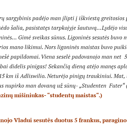
rų sargybinis padėjo man įlipti į iškviestą greitosios
sėdo šalia, pasistatęs tarpkojyje šautuvą…Lydėjo vis
oninės… Gimė sveikas sūnus. Ligoninės sesutės buvo 
rios mano likimui. Nors ligoninės maistas buvo puiki
 nešė papildomai. Viena seselė padovanojo man net 5
abai didelis pinigas! Sekančią dieną atėjo manęs ap
15 km iš Adliswilio. Neturėjo pinigų traukiniui. Mat,
us nupirko man dovaną už sūnų- „Studenten Futer“ 
razinų mišiniukas- “studentų maistas“.)
ojo Vladui sesutės duotus 5 frankus, paragino 