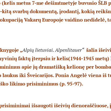
 (kelis metus 7-me dešimtmetyje buvusio ŠLB 
kitą svarbų dokumentą, įrodantį, kokią reikš
 okupaciją Vakarų Europoje vaidino nedidelė, t
knygoje „
Alpių lietuviai. Alpenlitauer“
šalia išeiv
hyvinių faktų įterpsiu ir kelis(1944-1945 metų)
siminimus apie jų dramatišką kelionę per bom
 laukus iki Šveicarijos. Ponia Angelė viena iš tų
iško likimo prisiminimus (p. 95-97).
 prisiminimai išsaugoti išeivių dienoraščiuose,