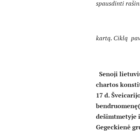
spausdinti rašin
kartą. Ciklą pa
Senoji lietuvi
chartos konsti
17 d. Šveicarij
bendruomenę(Š
dešimtmetyje i
Gegeckienė gru