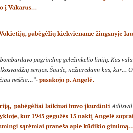
jo į Vakarus…
Vokietiją, pabėgėlių kiekviename žingsnyje lau
bombardavo pagrindinę geležinkelio liniją. Kas val
kosvaidžių serijos. Šaudė, nežiūrėdami kas, kur… O 
učiau nėščia…“-
pasakojo p. Angelė.
riją, pabėgėliai laikinai buvo įkurdinti
Adliswi
ykloje, kur 1945 gegužės 15 naktį Angelė supra
usmingi sąrėmiai praneša apie kūdikio gimimą