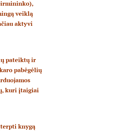
pirmininko),
mingą veiklą
ačiau aktyvi
ių pateiktų ir
 karo pabėgėlių
barduojamos
, kuri įtaigiai
 įterpti knygą