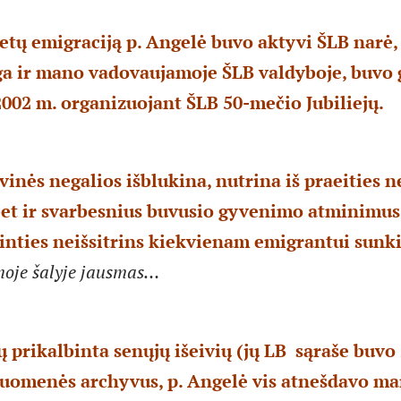
etų emigraciją p. Angelė buvo aktyvi ŠLB narė, 
a ir mano vadovaujamoje ŠLB valdyboje, buvo 
002 m. organizuojant ŠLB 50-mečio Jubiliejų.
vinės negalios išblukina, nutrina iš praeities n
et ir svarbesnius buvusio gyvenimo atminimus,
inties neišsitrins kiekvienam emigrantui sunk
moje šalyje jausmas…
 prikalbinta senųjų išeivių (jų LB sąraše buvo
uomenės archyvus, p. Angelė vis atnešdavo man