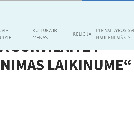
E
UVIAI
KULTŪRA IR
PLB VALDYBOS ŠV
RELIGIJA
ULYJE
MENAS
NAUJIENLAIŠKIS
A SURVILAITĖ :
NIMAS LAIKINUME“