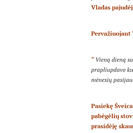
Vladas pajudė
Pervažiuojant 
“
Vieną dieną su
prapliupdavo kul
mėnesių pasija
Pasiekę Šveica
pabėgėlių stov
prasidėję ska