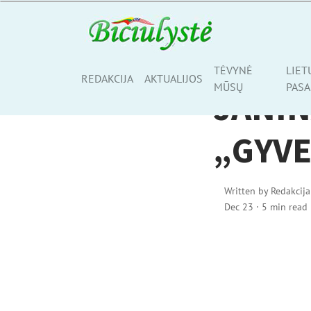
LIETUVIAI PASAULYJ
TĖVYNĖ
LIET
Share
REDAKCIJA
AKTUALIJOS
MŪSŲ
PASA
JANIN
„GYVE
Written by
Redakcija
Dec 23
·
5 min read