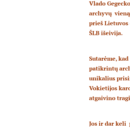
Vlado Gegecko
archyvų vieną-
prieš Lietuvos
ŠLB išeivija.
Sutarėme, kad 
patikrintų arc
unikalius pri
Vokietijos karo
atgaivino trag
Jos ir dar keli