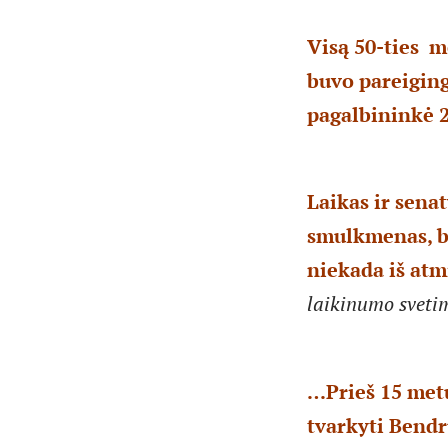
Visą 50-ties m
buvo pareiging
pagalbininkė 2
Laikas ir senat
smulkmenas, b
niekada iš atm
laikinumo sveti
…Prieš 15 metų
tvarkyti Bendr