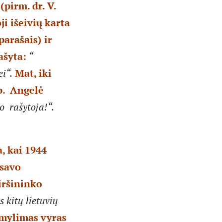
pirm. dr. V.
i išeivių karta
 parašais) ir
ašyta:
“
i“.
Mat, iki
p.
Angelė
po rašytoja!“.
, kai 1944
 savo
iršininko
s kitų
lietuvių
 mylimas vyras