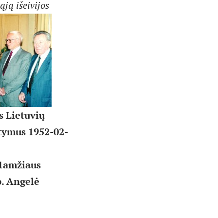
ją išeivijos
s Lietuvių
atymus 1952-02-
1amžiaus
p. Angelė