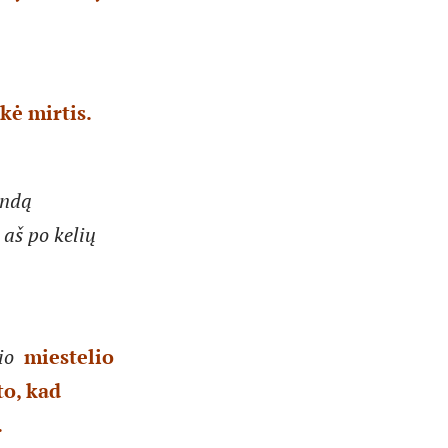
kė mirtis.
andą
aš po kelių
lio
miestelio
to, kad
…