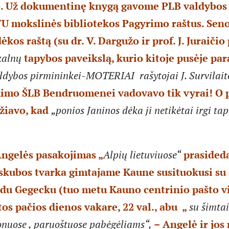
. Už dokumentinę knygą gavome PLB valdybos (
U mokslinės bibliotekos Pagyrimo raštus. Senoj
kos raštą (su dr. V. Dargužo ir prof. J. Juraičio
kalnų
tapybos paveikslą, kurio kitoje pusėje par
ldybos pirmininkei-MOTERIAI rašytojai J. Survilaite
mimo ŠLB Bendruomenei vadovavo tik vyrai! O 
džiavo, kad
„ponios Janinos dėka ji netikėtai irgi ta
Angelės pasakojimas „
Alpių lietuviuose“
prasideda
 skubos tvarka gimtajame Kaune susituokusi su
du Gegecku (tuo metu Kauno centrinio pašto v
tos pačios dienos vakare, 22 val., abu „
su šimtai
onuose , paruoštuose pabėgėliams“,
– Angelė ir jos