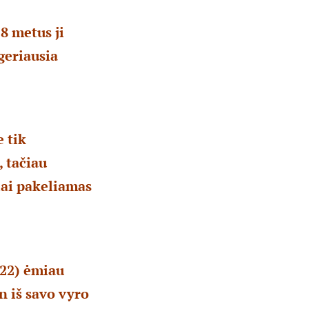
8 metus ji
geriausia
e tik
 tačiau
iai pakeliamas
 22) ėmiau
 iš savo vyro