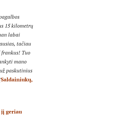
 pagalbos
us 15 kilometrų
man labai
ausias, tačiau
 frankus! Tuo
lankyti mano
 už paskutinius
(
Saldainiukų,
jį geriau