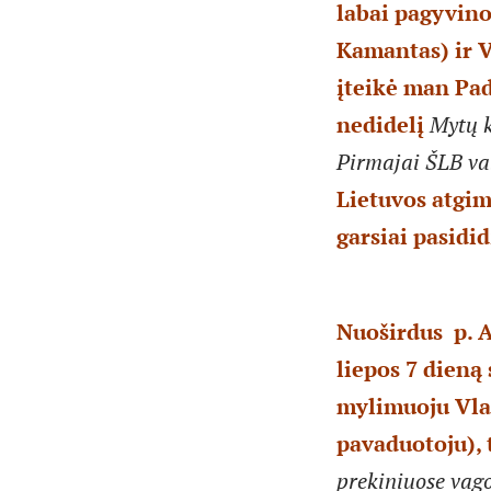
labai pagyvino
Kamantas) ir V
įteikė man Padė
nedidelį
Mytų 
Pirmajai ŠLB va
Lietuvos atgi
garsiai pasidi
Nuoširdus p. 
liepos 7 dieną
mylimuoju Vla
pavaduotoju), 
prekiniuose vag