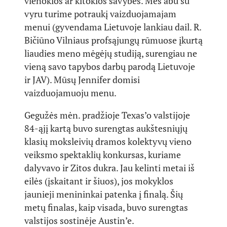
vienokios ar kitokios savybės. Mes abu su
vyru turime potraukį vaizduojamajam
menui (gyvendama Lietuvoje lankiau dail. R.
Bičiūno Vilniaus profsąjungų rūmuose įkurtą
liaudies meno mėgėjų studiją, surengiau ne
vieną savo tapybos darbų parodą Lietuvoje
ir JAV). Mūsų Jennifer domisi
vaizduojamuoju menu.
Gegužės mėn. pradžioje Texas’o valstijoje
84-ąjį kartą buvo surengtas aukštesniųjų
klasių moksleivių dramos kolektyvų vieno
veiksmo spektaklių konkursas, kuriame
dalyvavo ir Zitos dukra. Jau kelinti metai iš
eilės (įskaitant ir šiuos), jos mokyklos
jaunieji menininkai patenka į finalą. Šių
metų finalas, kaip visada, buvo surengtas
valstijos sostinėje Austin’e.