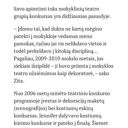
Savo apimtimi toks mokyklinių teatro
grupių konkursas yra didžiausias pasaulyje.
– Įdomu tai, kad dukra ne kartą mėgino
patekti į mokykloje vedamas meno
pamokas, tačiau jai vis nelikdavo vietos ir
todėl perkeldavo į kitokią discipliną…
Pagaliau, 2009-2010 mokslo metais, jos
siekiais išsipildė – ji buvo priimta į mokyklos
teatro užsiėmimus kaip dekoratorė, – sako
Zita.
Nuo 2006 metų minėto teatrinio konkurso
programoje įvestas ir dekoracijų maketų
(scenografijos) bei kostiumų eskizų
konkursas. Jennifer dalyvavo kostiumų
kūrimo konkurse ir pateko į finalą. Šiemet