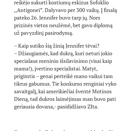
reikėjo sukurti kostiumų eskizus Sofoklio
,,Antigonei”. Dalyvavo per 300 vaikų. Į finalą
pateko 26. Jennifer buvo tarp jų. Nors
prizinės vietos neužėmė, bet gavo diplomą
už pavyzdinį pasirodymą.
– Kaip sutiko šią žinią Jennifer tėvai?
– Džiaugiamės, kad dukrą, kuri neturi jokio
specialaus meninio išsilavinimo (visai kaip
mama!), įvertino specialistai. Matyt,
prigimtis – genai perteikė mano vaikui tam
tikrus gabumus. Tie konkurso renginiai vyko
savaitgalį, kai amerikiečiai šventė Motinos
Dieną, tad dukros laimėjimas man buvo pati
geriausia dovana,- pasididžiavo ZIta.