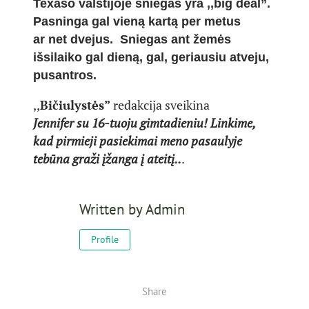
Texaso valstijoje sniegas yra ,,big deal”.
Pasninga gal vieną kartą per metus
ar net dvejus. Sniegas ant žemės
išsilaiko gal dieną, gal, geriausiu atveju,
pusantros.
,,
Bičiulystės”
redakcija sveikina
Jennifer su 16-tuoju gimtadieniu! Linkime,
kad pirmieji pasiekimai meno pasaulyje
tebūna graži įžanga į ateitį..
.
Written by
Admin
Profile
Share