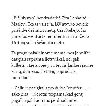
,,Bičiulystės“ bendradarbė Zita Lenkaitė –
Masley į Texas valstiją, JAV atvyko beveik
prieš dvi dešimtis metų. Čia ištekėjo, čia
gimė jos vienturtė Jennifer, kuriai birželio
16-tąją suėjo šešiolika metų.
Ta proga pakalbinome mamą, nes Jennifer
daugiau supranta lietuviškai, nei gali
kalbėti… Lietuvoje ji su tėvais lankėsi jau ne
kartą, domėjosi lietuvių papročiais,
tautodaile.
– Galiu ir pasigirti savo dukra Jennifer…, –
sako Zita. – Neretai teigiama, kad genų
pagalba palikuonims perduodamos