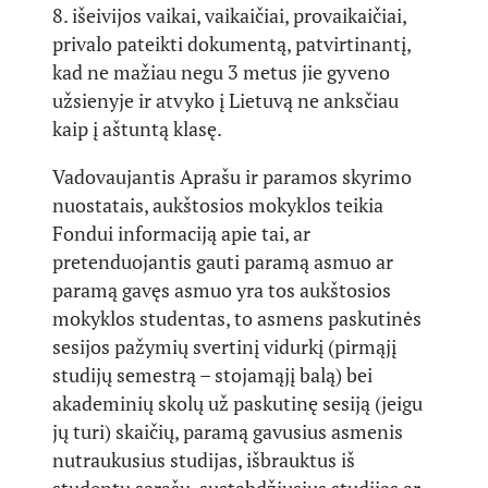
8. išeivijos vaikai, vaikaičiai, provaikaičiai,
privalo pateikti dokumentą, patvirtinantį,
kad ne mažiau negu 3 metus jie gyveno
užsienyje ir atvyko į Lietuvą ne anksčiau
kaip į aštuntą klasę.
Vadovaujantis Aprašu ir paramos skyrimo
nuostatais, aukštosios mokyklos teikia
Fondui informaciją apie tai, ar
pretenduojantis gauti paramą asmuo ar
paramą gavęs asmuo yra tos aukštosios
mokyklos studentas, to asmens paskutinės
sesijos pažymių svertinį vidurkį (pirmąjį
studijų semestrą – stojamąjį balą) bei
akademinių skolų už paskutinę sesiją (jeigu
jų turi) skaičių, paramą gavusius asmenis
nutraukusius studijas, išbrauktus iš