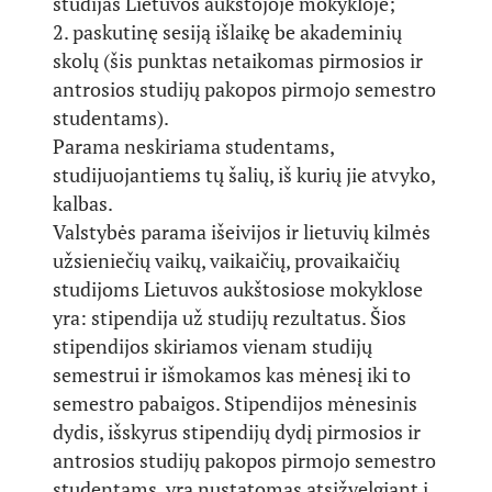
studijas Lietuvos aukštojoje mokykloje;
2. paskutinę sesiją išlaikę be akademinių
skolų (šis punktas netaikomas pirmosios ir
antrosios studijų pakopos pirmojo semestro
studentams).
Parama neskiriama studentams,
studijuojantiems tų šalių, iš kurių jie atvyko,
kalbas.
Valstybės parama išeivijos ir lietuvių kilmės
užsieniečių vaikų, vaikaičių, provaikaičių
studijoms Lietuvos aukštosiose mokyklose
yra: stipendija už studijų rezultatus. Šios
stipendijos skiriamos vienam studijų
semestrui ir išmokamos kas mėnesį iki to
semestro pabaigos. Stipendijos mėnesinis
dydis, išskyrus stipendijų dydį pirmosios ir
antrosios studijų pakopos pirmojo semestro
studentams, yra nustatomas atsižvelgiant į