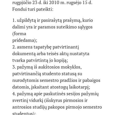
rugpjūčio 23 d. iki 2010 m. rugsėjo 15 d.
Fondui turi pateikti:
1. užpildytą ir pasirašytą prašymą, kurio
dalimi yra ir paramos suteikimo sąlygos
(forma
pridedama);
2. asmens tapatybę patvirtinantį
dokumentą arba teisės aktų nustatyta
tvarka patvirtintą jo kopiją;
3. pažymą iš aukštosios mokyklos,
patvirtinančią studento statusą su
nurodytomis semestro pradžios ir pabaigos
datomis, įskaitant atostogų laikotarpį;
4. pažymą apie paskutinės sesijos pažymių
svertinį vidurkį (išskyrus pirmosios ir
antrosios studijų pakopos pirmojo semestro
studentus);