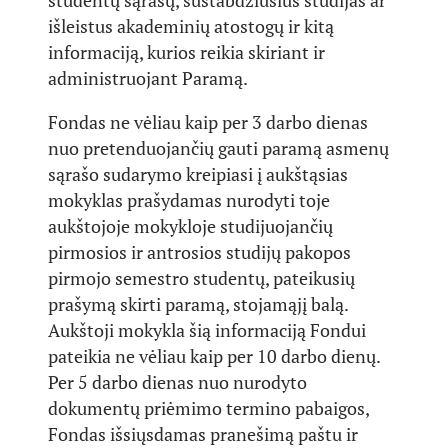
studentų sąrašų, sustabdžiusius studijas ar
išleistus akademinių atostogų ir kitą
informaciją, kurios reikia skiriant ir
administruojant Paramą.
Fondas ne vėliau kaip per 3 darbo dienas
nuo pretenduojančių gauti paramą asmenų
sąrašo sudarymo kreipiasi į aukštąsias
mokyklas prašydamas nurodyti toje
aukštojoje mokykloje studijuojančių
pirmosios ir antrosios studijų pakopos
pirmojo semestro studentų, pateikusių
prašymą skirti paramą, stojamąjį balą.
Aukštoji mokykla šią informaciją Fondui
pateikia ne vėliau kaip per 10 darbo dienų.
Per 5 darbo dienas nuo nurodyto
dokumentų priėmimo termino pabaigos,
Fondas išsiųsdamas pranešimą paštu ir