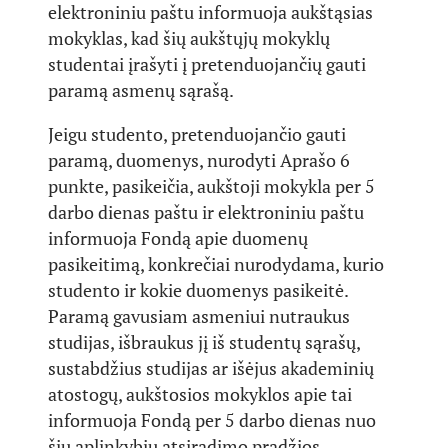
elektroniniu paštu informuoja aukštąsias
mokyklas, kad šių aukštųjų mokyklų
studentai įrašyti į pretenduojančių gauti
paramą asmenų sąrašą.
Jeigu studento, pretenduojančio gauti
paramą, duomenys, nurodyti Aprašo 6
punkte, pasikeičia, aukštoji mokykla per 5
darbo dienas paštu ir elektroniniu paštu
informuoja Fondą apie duomenų
pasikeitimą, konkrečiai nurodydama, kurio
studento ir kokie duomenys pasikeitė.
Paramą gavusiam asmeniui nutraukus
studijas, išbraukus jį iš studentų sąrašų,
sustabdžius studijas ar išėjus akademinių
atostogų, aukštosios mokyklos apie tai
informuoja Fondą per 5 darbo dienas nuo
šių aplinkybių atsiradimo pradžios.