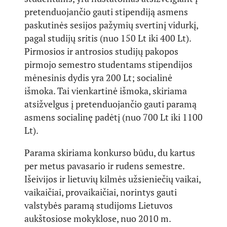
pretenduojančio gauti stipendiją asmens
paskutinės sesijos pažymių svertinį vidurkį,
pagal studijų sritis (nuo 150 Lt iki 400 Lt).
Pirmosios ir antrosios studijų pakopos
pirmojo semestro studentams stipendijos
mėnesinis dydis yra 200 Lt; socialinė
išmoka. Tai vienkartinė išmoka, skiriama
atsižvelgus į pretenduojančio gauti paramą
asmens socialinę padėtį (nuo 700 Lt iki 1100
Lt).
Parama skiriama konkurso būdu, du kartus
per metus pavasario ir rudens semestre.
Išeivijos ir lietuvių kilmės užsieniečių vaikai,
vaikaičiai, provaikaičiai, norintys gauti
valstybės paramą studijoms Lietuvos
aukštosiose mokyklose, nuo 2010 m.