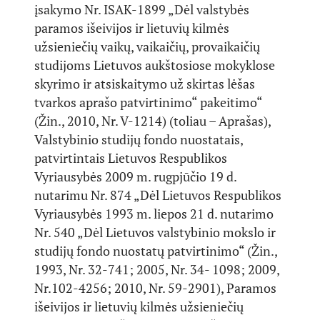
įsakymo Nr. ISAK-1899 „Dėl valstybės
paramos išeivijos ir lietuvių kilmės
užsieniečių vaikų, vaikaičių, provaikaičių
studijoms Lietuvos aukštosiose mokyklose
skyrimo ir atsiskaitymo už skirtas lėšas
tvarkos aprašo patvirtinimo“ pakeitimo“
(Žin., 2010, Nr. V-1214) (toliau – Aprašas),
Valstybinio studijų fondo nuostatais,
patvirtintais Lietuvos Respublikos
Vyriausybės 2009 m. rugpjūčio 19 d.
nutarimu Nr. 874 „Dėl Lietuvos Respublikos
Vyriausybės 1993 m. liepos 21 d. nutarimo
Nr. 540 „Dėl Lietuvos valstybinio mokslo ir
studijų fondo nuostatų patvirtinimo“ (Žin.,
1993, Nr. 32-741; 2005, Nr. 34- 1098; 2009,
Nr.102-4256; 2010, Nr. 59-2901), Paramos
išeivijos ir lietuvių kilmės užsieniečių