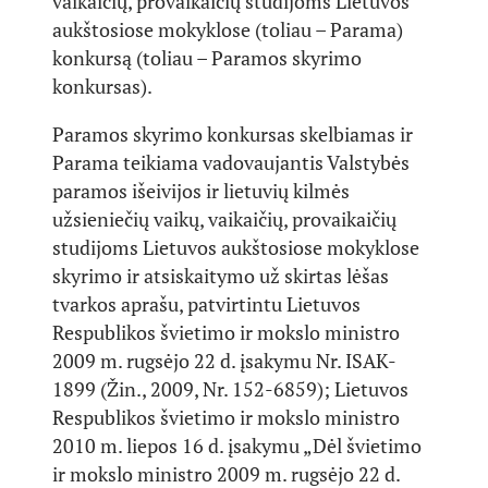
vaikaičių, provaikaičių studijoms Lietuvos
aukštosiose mokyklose (toliau – Parama)
konkursą (toliau – Paramos skyrimo
konkursas).
Paramos skyrimo konkursas skelbiamas ir
Parama teikiama vadovaujantis Valstybės
paramos išeivijos ir lietuvių kilmės
užsieniečių vaikų, vaikaičių, provaikaičių
studijoms Lietuvos aukštosiose mokyklose
skyrimo ir atsiskaitymo už skirtas lėšas
tvarkos aprašu, patvirtintu Lietuvos
Respublikos švietimo ir mokslo ministro
2009 m. rugsėjo 22 d. įsakymu Nr. ISAK-
1899 (Žin., 2009, Nr. 152-6859); Lietuvos
Respublikos švietimo ir mokslo ministro
2010 m. liepos 16 d. įsakymu „Dėl švietimo
ir mokslo ministro 2009 m. rugsėjo 22 d.