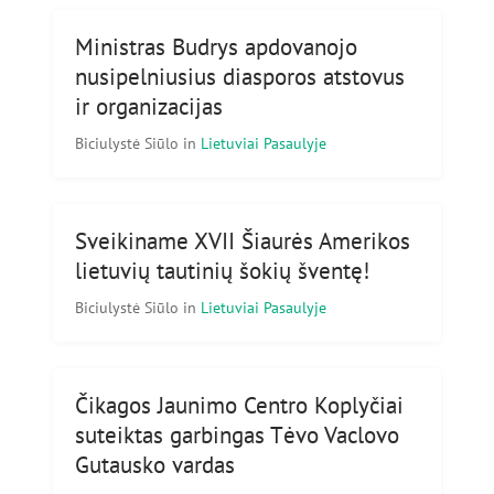
Ministras Budrys apdovanojo
nusipelniusius diasporos atstovus
ir organizacijas
Biciulystė Siūlo
in
Lietuviai Pasaulyje
Sveikiname XVII Šiaurės Amerikos
lietuvių tautinių šokių šventę!
Biciulystė Siūlo
in
Lietuviai Pasaulyje
Čikagos Jaunimo Centro Koplyčiai
suteiktas garbingas Tėvo Vaclovo
Gutausko vardas