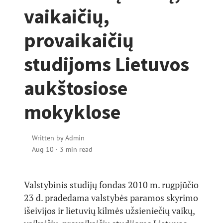
vaikaičių,
provaikaičių
studijoms Lietuvos
aukštosiose
mokyklose
Written by
Admin
Aug 10
·
3 min read
Valstybinis studijų fondas 2010 m. rugpjūčio
23 d. pradedama valstybės paramos skyrimo
išeivijos ir lietuvių kilmės užsieniečių vaikų,