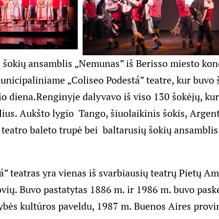
ių šokių ansamblis „Nemunas” iš Berisso miesto kon
unicipaliniame „Coliseo Podestá” teatre, kur buvo
io diena.
Renginyje dalyvavo iš viso 130 šokėjų, kur
ilius. Aukšto lygio Tango, šiuolaikinis šokis, Argent
 teatro baleto trupė bei baltarusių šokių ansamblis
” teatras yra vienas iš svarbiausių teatrų Pietų Am
ovių. Buvo pastatytas 1886 m. ir 1986 m. buvo pask
ybės kultūros paveldu, 1987 m. Buenos Aires provi