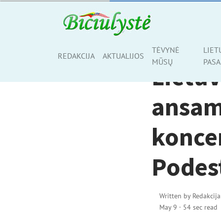
LIETUVIAI PASAULYJ
TĖVYNĖ
LIET
Share
REDAKCIJA
AKTUALIJOS
MŪSŲ
PASA
Lietuv
ansam
konce
Podest
Written by
Redakcija
May 9
·
54 sec read