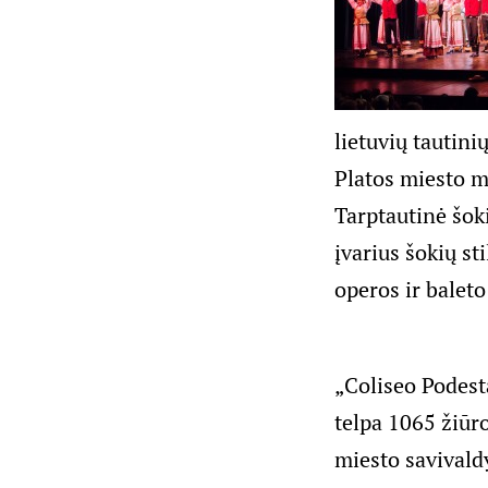
lietuvių tautin
Platos miesto m
Tarptautinė šok
įvarius šokių st
operos ir baleto
„Coliseo Podestá
telpa 1065 žiūr
miesto savivald