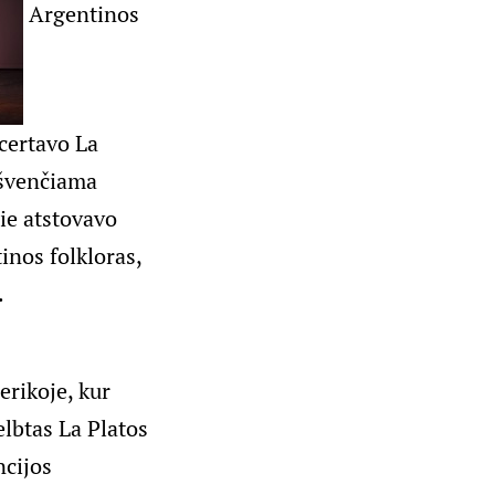
Argentinos
certavo La
 švenčiama
ie atstovavo
inos folkloras,
.
erikoje, kur
elbtas La Platos
ncijos