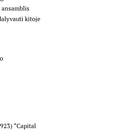
ų ansamblis
alyvauti kitoje
so
923) “Capital