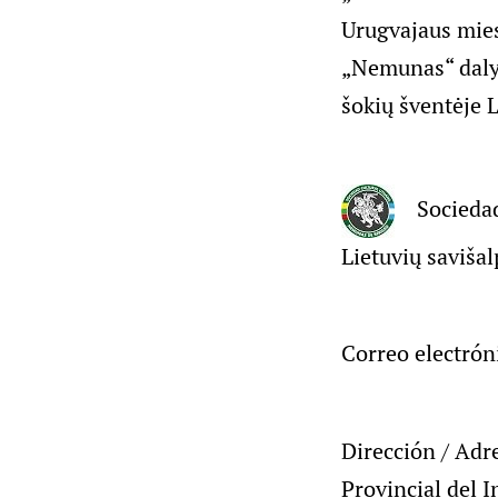
Urugvajaus mies
„Nemunas“ dalyv
šokių šventėje 
Socieda
Lietuvių saviša
Correo electrón
Dirección / Adr
Provincial del 