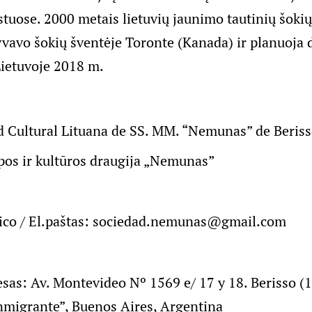
tuose. 2000 metais lietuvių jaunimo tautinių šoki
avo šokių šventėje Toronte (Kanada) ir planuoja d
Lietuvoje 2018 m.
d Cultural Lituana de SS. MM. “Nemunas” de Beris
lpos ir kultūros draugija „Nemunas”
ico / El.paštas:
sociedad.nemunas@gmail.com
esas: Av. Montevideo Nº 1569 e/ 17 y 18. Berisso (1
Inmigrante”, Buenos Aires, Argentina