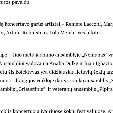
turos paveldu.
iją koncertavo garūs artistai – Remete Lacconi, Mar
, Arthur Rubinstein, Lola Membrives ir kiti.
rupę – šiuo metu jaunimo ansamblyje „Nemunas“ yr
 Ansambliui vadovauja Analia Dulkė ir Juan Ignaci
etu šis kolektyvas yra didžiausias lietuvių šokių a
uno” draugijos veikloje dar yra vaikų ansamblis „S
amblis „Griaustinis” ir veteranų ansamblis „Pipira
lis koncertuoja įvairiuose šokių festivaliuose, Ar