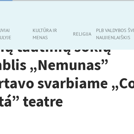
E
UVIAI
KULTŪRA IR
PLB VALDYBOS ŠV
RELIGIJA
ULYJE
MENAS
NAUJIENLAIŠKIS
ių tautinių šokių
blis „Nemunas”
rtavo svarbiame „Co
á” teatre