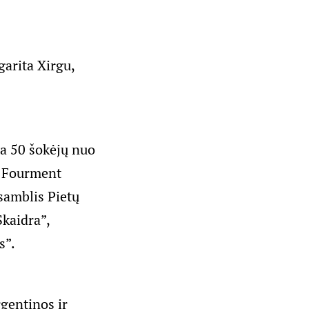
garita Xirgu,
a 50 šokėjų nuo
o Fourment
nsamblis Pietų
kaidra”,
s”.
gentinos ir