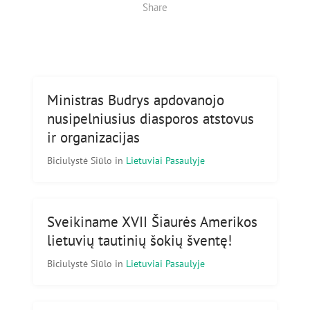
Share
Ministras Budrys apdovanojo
nusipelniusius diasporos atstovus
ir organizacijas
Biciulystė Siūlo
in
Lietuviai Pasaulyje
Sveikiname XVII Šiaurės Amerikos
lietuvių tautinių šokių šventę!
Biciulystė Siūlo
in
Lietuviai Pasaulyje