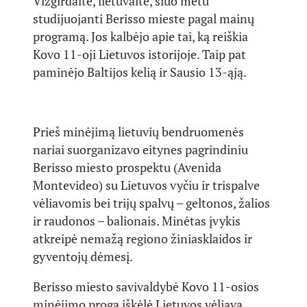
Vizgirdaitė, lietuvaitė, šiuo metu
studijuojanti Berisso mieste pagal mainų
programą. Jos kalbėjo apie tai, ką reiškia
Kovo 11-oji Lietuvos istorijoje. Taip pat
paminėjo Baltijos kelią ir Sausio 13-ąją.
Prieš minėjimą lietuvių bendruomenės
nariai suorganizavo eitynes pagrindiniu
Berisso miesto prospektu (Avenida
Montevideo) su Lietuvos vyčiu ir trispalve
vėliavomis bei trijų spalvų – geltonos, žalios
ir raudonos – balionais. Minėtas įvykis
atkreipė nemažą regiono žiniasklaidos ir
gyventojų dėmesį.
Berisso miesto savivaldybė Kovo 11-osios
minėjimo proga iškėlė Lietuvos vėliavą