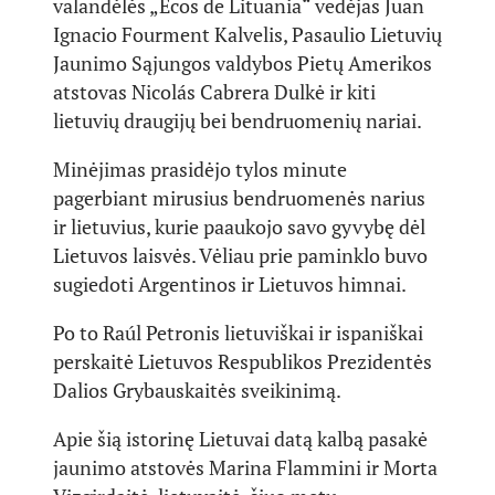
valandėlės „Ecos de Lituania“ vedėjas Juan
Ignacio Fourment Kalvelis, Pasaulio Lietuvių
Jaunimo Sąjungos valdybos Pietų Amerikos
atstovas Nicolás Cabrera Dulkė ir kiti
lietuvių draugijų bei bendruomenių nariai.
Minėjimas prasidėjo tylos minute
pagerbiant mirusius bendruomenės narius
ir lietuvius, kurie paaukojo savo gyvybę dėl
Lietuvos laisvės. Vėliau prie paminklo buvo
sugiedoti Argentinos ir Lietuvos himnai.
Po to Raúl Petronis lietuviškai ir ispaniškai
perskaitė Lietuvos Respublikos Prezidentės
Dalios Grybauskaitės sveikinimą.
Apie šią istorinę Lietuvai datą kalbą pasakė
jaunimo atstovės Marina Flammini ir Morta