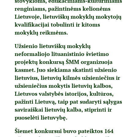
stovykloms, edukaciniams-kultūriniams
renginiams, pažintinėms kelionėms
Lietuvoje, lietuviškų mokyklų mokytojų
kvalifikacijai tobulinti ir kitoms
mokyklų reikmėms.
Užsienio lietuviškų mokyklų
neformaliojo lituanistinio švietimo
projektų konkursą ŠMM organizuoja
kasmet. Juo siekiama skatinti užsienio
lietuvius, lietuvių kilmės užsieniečius ir
užsieniečius mokytis lietuvių kalbos,
Lietuvos valstybės istorijos, kultūros,
pažinti Lietuvą, taip pat sudaryti sąlygas
saviraiškai lietuvių kalba, stiprinti ir
puoselėti lietuvybę.
Šiemet konkursui buvo pateiktos 164