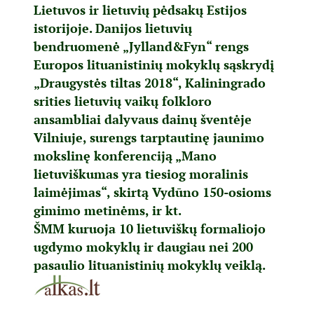
Lietuvos ir lietuvių pėdsakų Estijos
istorijoje. Danijos lietuvių
bendruomenė „Jylland&Fyn“ rengs
Europos lituanistinių mokyklų sąskrydį
„Draugystės tiltas 2018“, Kaliningrado
srities lietuvių vaikų folkloro
ansambliai dalyvaus dainų šventėje
Vilniuje, surengs tarptautinę jaunimo
mokslinę konferenciją „Mano
lietuviškumas yra tiesiog moralinis
laimėjimas“, skirtą Vydūno 150-osioms
gimimo metinėms, ir kt.
ŠMM kuruoja 10 lietuviškų formaliojo
ugdymo mokyklų ir daugiau nei 200
pasaulio lituanistinių mokyklų veiklą.