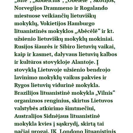
„Bitė“, „Kodėlčius“, „Obelėlė“, Škotijos,
Norvegijos Drammeno ir Rogalando
miestuose veikiančių lietuviškų
mokyklų, Vokietijos Hamburgo
lituanistinės mokyklos „Abėcėlė“ ir kt.
užsienio lietuviškų mokyklų mokiniai.
Rusijos šiaurės ir Sibiro lietuvių vaikai,
kaip ir kasmet, dalyvaus lietuvių kalbos
ir kultūros stovykloje Alantoje. Į
stovyklą Lietuvoje užsienio bendrojo
lavinimo mokyklų vaikus pakvies ir
Rygos lietuvių vidurinė mokykla.
Brazilijos lituanistinė mokykla „Vilnis“
organizuos renginius, skirtus Lietuvos
valstybės atkūrimo šimtmečiui,
Australijos Sidnėjaus lituanistinė
mokykla kvies į sąskrydį, skirtą tai
pačiai progai, JK Londono lituanistinis