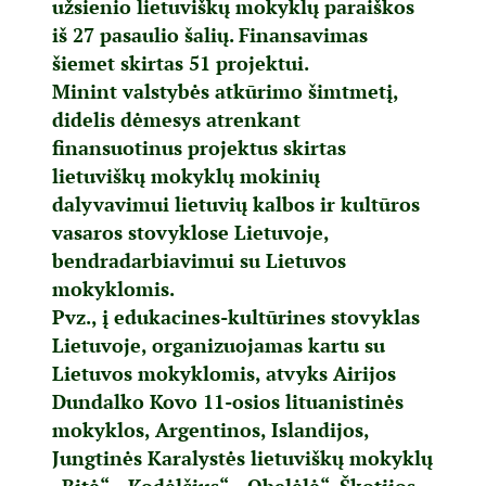
užsienio lietuviškų mokyklų paraiškos
iš 27 pasaulio šalių. Finansavimas
šiemet skirtas 51 projektui.
Minint valstybės atkūrimo šimtmetį,
didelis dėmesys atrenkant
finansuotinus projektus skirtas
lietuviškų mokyklų mokinių
dalyvavimui lietuvių kalbos ir kultūros
vasaros stovyklose Lietuvoje,
bendradarbiavimui su Lietuvos
mokyklomis.
Pvz., į edukacines-kultūrines stovyklas
Lietuvoje, organizuojamas kartu su
Lietuvos mokyklomis, atvyks Airijos
Dundalko Kovo 11-osios lituanistinės
mokyklos, Argentinos, Islandijos,
Jungtinės Karalystės lietuviškų mokyklų