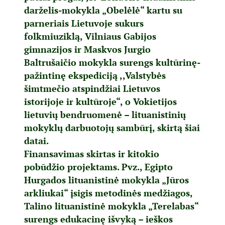
darželis-mokykla „Obelėlė“ kartu su
parneriais Lietuvoje sukurs
folkmiuziklą, Vilniaus Gabijos
gimnazijos ir Maskvos Jurgio
Baltrušaičio mokykla surengs kultūrinę-
pažintinę ekspediciją ,,Valstybės
šimtmečio atspindžiai Lietuvos
istorijoje ir kultūroje“, o Vokietijos
lietuvių bendruomenė – lituanistinių
mokyklų darbuotojų sambūrį, skirtą šiai
datai.
Finansavimas skirtas ir kitokio
pobūdžio projektams. Pvz., Egipto
Hurgados lituanistinė mokykla „Jūros
arkliukai“ įsigis metodinės medžiagos,
Talino lituanistinė mokykla „Terelabas“
surengs edukacinę išvyką – ieškos