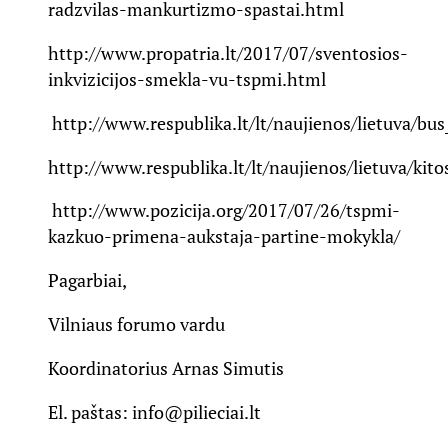
radzvilas-mankurtizmo-spastai.html
http://www.propatria.lt/2017/07/sventosios-
inkvizicijos-smekla-vu-tspmi.html
http://www.respublika.lt/lt/naujienos/lietuva/bu
http://www.respublika.lt/lt/naujienos/lietuva/kit
http://www.pozicija.org/2017/07/26/tspmi-
kazkuo-primena-aukstaja-partine-mokykla/
Pagarbiai,
Vilniaus forumo vardu
Koordinatorius
Arnas Simutis
El. paštas:
info@pilieciai.lt