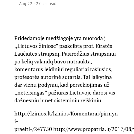
Aug 22
·
27 sec read
Pridedamoje medžiagoje yra nuoroda į
,,Lietuvos žiniose” paskelbtą prof. Jūratės
Laučiūtės straipsnį. Pasirodžius straipsniui
po kelių valandų buvo nutraukta,
komentarus leidiniui reguliariai rašiusios,
profesorės autorinė sutartis. Tai laikytina
dar vienu įrodymu, kad persekiojimas už
,,neteisingas” pažiūras Lietuvoje darosi vis
dažnesniu ir net sisteminiu reiškiniu.
http://lzinios.lt/lzinios/Komentarai/pirmyn-
i-
praeiti-/247750
http://www.propatria.lt/2017/08/