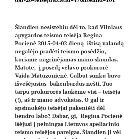
Šiandien nesistebiu dėl to, kad Vilniaus
apygardos teismo teisėja Regina
Pocienė 2015-04-02 dieną ištisą valandą
negalėjo pradėti teismo posėdžio,
kuriame nagrinėjamas mano skundas.
Matote, į posėdį vėlavo prokurorė
Vaida Matuzonienė. Galbūt sunku buvo
išvešėjusius bakenbardus nešti. Tuo
tarpu prokurorės laukėme visi – teisėja
(!), aš ir mano advokatas. O gal ir
apsimokėjo teisėjai pakentėti dėl
bendro labo? Dabar, gi, Regina Pocienė
išėjusi į pelningas Lietuvos apeliacinio
teismo teisėjos pareigas. Šiandien ji vėl