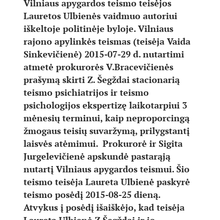
Vilniaus apygardos teismo teisėjos
Lauretos Ulbienės vaidmuo autoriui
iškeltoje politinėje byloje. Vilniaus
rajono apylinkės teismas (teisėja Vaida
Sinkevičienė) 2015-07-29 d. nutartimi
atmetė prokurorės V.Bracevičienės
prašymą skirti Z. Šegždai stacionarią
teismo psichiatrijos ir teismo
psichologijos ekspertizę laikotarpiui 3
mėnesių terminui, kaip neproporcingą
žmogaus teisių suvaržymą, prilygstantį
laisvės atėmimui. Prokurorė ir Sigita
Jurgelevičienė apskundė pastarąją
nutartį Vilniaus apygardos teismui. Šio
teismo teisėja Laureta Ulbienė paskyrė
teismo posėdį 2015-08-25 dieną.
Atvykus į posėdį išaiškėjo, kad teisėja