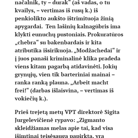
načalnik, ty – durak“ (aš vadas, o tu
kvailys, – vertimas iš rusų k.) iš
penkiolikto aukšto ištrimituoja žinią
apygardai. Ten lašinių kalnagūbris ima
klykti eunuchų pustoniais. Prokuratūros
„chebra“ su bakenbardais ir kita
atributika išsirikuoja. „Modžachedai“ ir
į juos panaši kriminalinė klika pradeda
viens kitam pagarbą atidavinėti. Jokių
grynųjų, vien tik barteriniai mainai –
ranka ranką plauna. „Arbeit macht
frei!“ (darbas išlaisvina, – vertimas iš
vokiečių k.).
Prieš trejetą metų VPT direktorė Sigita
Jurgelevičienė rypavo: „Zigmanto
skleidžiamas melas apie tai, kad visa
išimtinai teisėsauga papirkta, yra