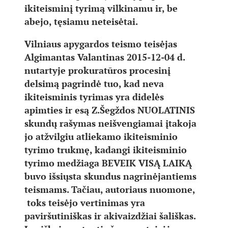
ikiteisminį tyrimą vilkinamu ir, be
abejo, tęsiamu neteisėtai.
Vilniaus apygardos teismo teisėjas
Algimantas Valantinas 2015-12-04 d.
nutartyje prokuratūros procesinį
delsimą pagrindė tuo, kad neva
ikiteisminis tyrimas yra didelės
apimties ir esą Z.Šegždos NUOLATINIS
skundų rašymas neišvengiamai įtakoja
jo atžvilgiu atliekamo ikiteisminio
tyrimo trukmę, kadangi ikiteisminio
tyrimo medžiaga BEVEIK VISĄ LAIKĄ
buvo išsiųsta skundus nagrinėjantiems
teismams. Tačiau, autoriaus nuomone,
toks teisėjo vertinimas yra
paviršutiniškas ir akivaizdžiai šališkas.