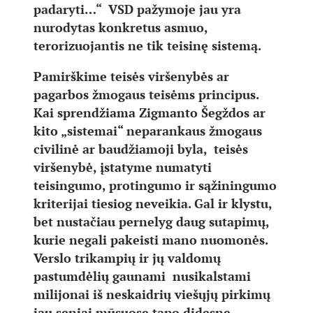
padaryti…“ VSD pažymoje jau yra
nurodytas konkretus asmuo,
terorizuojantis ne tik teisinę sistemą.
Pamirškime teisės viršenybės ar
pagarbos žmogaus teisėms principus.
Kai sprendžiama Zigmanto Šegždos ar
kito „sistemai“ neparankaus žmogaus
civilinė ar baudžiamoji byla, teisės
viršenybė, įstatyme numatyti
teisingumo, protingumo ir sąžiningumo
kriterijai tiesiog neveikia. Gal ir klystu,
bet nustačiau pernelyg daug sutapimų,
kurie negali pakeisti mano nuomonės.
Verslo trikampių ir jų valdomų
pastumdėlių gaunami nusikalstami
milijonai iš neskaidrių viešųjų pirkimų
jau seniai mūsuose tapo didesne