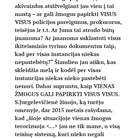
akivaizdus atsižvelgiant jau vien į tai
mastą – ar gali žmogus papirkti VISUS
VISUS policijos pareigūnus, prokurorus,
teisėjus ir t.t. Ar Jums tai atrodo būtų
įmanoma? Ar įmanoma suklastoti visus
ikiteisminio tyrimo dokumentus taip,
kad per visas instancijas niekas
nepastebėtų?“ Šiandien jau aišku, kas
skleidžia melą ir kodėl per visas
instancijas niekas nieko pastebėti
nenori. Dabar suprantu, kaip VIENAS
ŽMOGUS GALI PAPIRKTI VISUS VISUS.
S.Jurgelevičienė žinojo, ką turėjo
omenyje, dar 2015 metais rašydama,
kad „šioje situacijoje vienas žmogus
terorizuoja <…> jau ne tik mane, o visą
teisinę sistemą, kuri nieko negali