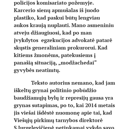
policijos komisariato požemyje.
Karcerio sienų apmušalas iš juodo
plastiko, kad paskui būtų lengviau
aukos kraują nuplauti. Mano asmeniniu
atveju džiaugiuosi, kad po man
įvykdytos egzekucijos advokatė patarė
skųstis generaliniam prokurorui. Kad
kitiems žmonėms, patekusiems į
panašią situaciją, „modžachedai“
gyvybės neatimtų.
Teksto autorius nemano, kad jam
iškeltų grynai politinio pobūdžio
baudžiamųjų bylų ir represijų gausa yra
grynas sutapimas, po to, kai 2014 metais
jis viešai išdėstė nuomonę apie tai, kad
Viešųjų pirkimų tarnybos direktorė
S.Jurgelevičienė netinkamai vykdo savo