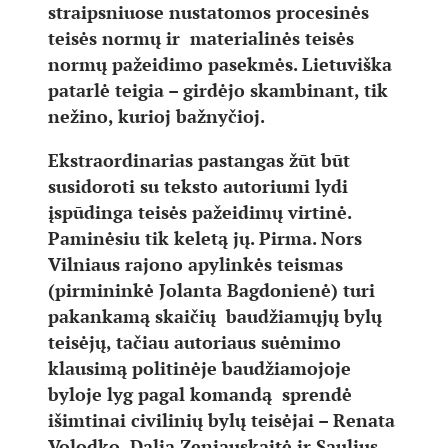
straipsniuose nustatomos procesinės
teisės normų ir materialinės teisės
normų pažeidimo pasekmės. Lietuviška
patarlė teigia – girdėjo skambinant, tik
nežino, kurioj bažnyčioj.
Ekstraordinarias pastangas žūt būt
susidoroti su teksto autoriumi lydi
įspūdinga teisės pažeidimų virtinė.
Paminėsiu tik keletą jų. Pirma. Nors
Vilniaus rajono apylinkės teismas
(pirmininkė Jolanta Bagdonienė) turi
pakankamą skaičių baudžiamųjų bylų
teisėjų, tačiau autoriaus suėmimo
klausimą politinėje baudžiamojoje
byloje lyg pagal komandą sprendė
išimtinai civilinių bylų teisėjai – Renata
Volodko, Dalia Zeniauskaitė ir Saulius