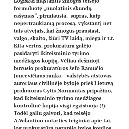
Logiškai mąstantis žmogus teisėjo
formuluotę „nuolatinis skundų
rašymas“, pirmiausia, supras, kaip
nepertraukiamą procesą, vykstantį net
tais atvejais, kai žmogus prausiasi,
valgo, skaito, žiūri TV laidą, miega ir t.t.
Kita vertus, prokuratūra galėjo
pasidaryti ikiteisminio tyrimo
medžiagos kopiją. Vėliau dešinioji
buvusio prokuratūros šefo Ramučio
Jancevičiaus ranka – valstybės atstovas
autoriaus civilinėje byloje prieš Lietuvą
prokuroras Gytis Normantas pripažino,
kad ikiteisminio tyrimo medžiagos
kontrolinė kopija visgi egzistuoja (!).
Todėl galiu galvoti, kad teisėjo
A.Valantino nutarties teiginiai apie tai,
jog prokuratūra neturėjo bylos kopijos,