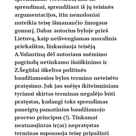
sprendimai, sprendžiant iš jų teisinės
argumentacijos, itin nemaloniai
nuteikia teisę išmanančio žmogaus
gomurį. Dabar autorius byloje prieš
Lietuvą, kaip neišvengiamas moralinis
priekaištas, linksniuoja teisėją
A.Valantiną dėl autoriaus suėmimo
pagrindų netinkamo išaiškinimo ir
Z.Šegždai iškeltos politinės
baudžiamosios bylos termino neteisėto
pratęsimo. Juk jau suėjęs ikiteisminiam
tyrimui skirtas terminas negalėjo būti
pratęstas, kadangi toks sprendimas
paneigtų pamatinius baudžiamojo
proceso principus (!). Tinkamai
neatnaujintas ir(ar) nepratęstas
terminas suponuoja teisę pripažinti