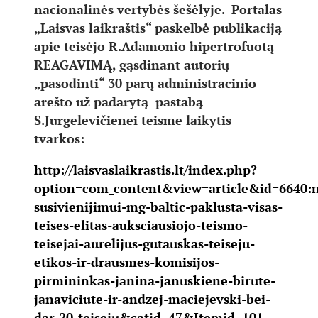
nacionalinės vertybės šešėlyje. Portalas
„Laisvas laikraštis“ paskelbė publikaciją
apie teisėjo R.Adamonio hipertrofuotą
REAGAVIMĄ, gąsdinant autorių
„pasodinti“ 30 parų administracinio
arešto už padarytą pastabą
S.Jurgelevičienei teisme laikytis
tvarkos:
http://laisvaslaikrastis.lt/index.php?
option=com_content&view=article&id=6640:
susivienijimui-mg-baltic-paklusta-visas-
teises-elitas-auksciausiojo-teismo-
teisejai-aurelijus-gutauskas-teiseju-
etikos-ir-drausmes-komisijos-
pirmininkas-janina-januskiene-birute-
janaviciute-ir-andzej-maciejevski-bei-
dar-20-teiseju&catid=47&Itemid=101