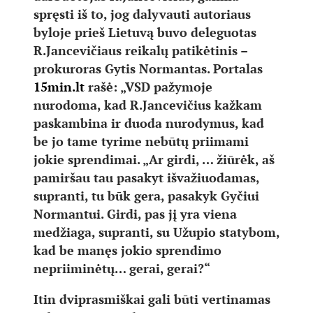
spręsti iš to, jog dalyvauti autoriaus
byloje prieš Lietuvą buvo deleguotas
R.Jancevičiaus reikalų patikėtinis –
prokuroras Gytis Normantas. Portalas
15min.lt
rašė: „VSD pažymoje
nurodoma, kad R.Jancevičius kažkam
paskambina ir duoda nurodymus, kad
be jo tame tyrime nebūtų priimami
jokie sprendimai. „Ar girdi, … žiūrėk, aš
pamiršau tau pasakyt išvažiuodamas,
supranti, tu būk gera, pasakyk Gyčiui
Normantui. Girdi, pas jį yra viena
medžiaga, supranti, su Užupio statybom,
kad be manęs jokio sprendimo
nepriiminėtų… gerai, gerai?“
Itin dviprasmiškai gali būti vertinamas