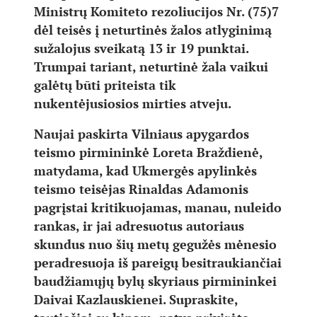
Ministrų Komiteto rezoliucijos Nr. (75)7
dėl teisės į neturtinės žalos atlyginimą
sužalojus sveikatą 13 ir 19 punktai.
Trumpai tariant, neturtinė žala vaikui
galėtų būti priteista tik
nukentėjusiosios mirties atveju.
Naujai paskirta Vilniaus apygardos
teismo pirmininkė Loreta Braždienė,
matydama, kad Ukmergės apylinkės
teismo teisėjas Rinaldas Adamonis
pagrįstai kritikuojamas, manau, nuleido
rankas, ir jai adresuotus autoriaus
skundus nuo šių metų gegužės mėnesio
peradresuoja iš pareigų besitraukiančiai
baudžiamųjų bylų skyriaus pirmininkei
Daivai Kazlauskienei. Supraskite,