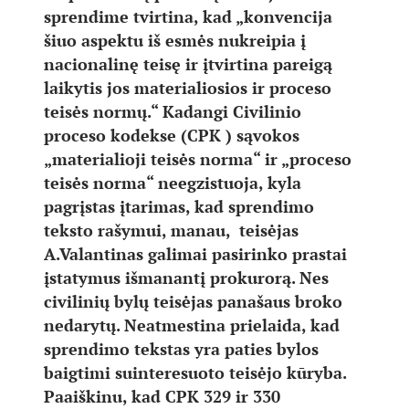
sprendime tvirtina, kad „konvencija
šiuo aspektu iš esmės nukreipia į
nacionalinę teisę ir įtvirtina pareigą
laikytis jos materialiosios ir proceso
teisės normų.“ Kadangi Civilinio
proceso kodekse (CPK ) sąvokos
„materialioji teisės norma“ ir „proceso
teisės norma“ neegzistuoja, kyla
pagrįstas įtarimas, kad sprendimo
teksto rašymui, manau, teisėjas
A.Valantinas galimai pasirinko prastai
įstatymus išmanantį prokurorą. Nes
civilinių bylų teisėjas panašaus broko
nedarytų. Neatmestina prielaida, kad
sprendimo tekstas yra paties bylos
baigtimi suinteresuoto teisėjo kūryba.
Paaiškinu, kad CPK 329 ir 330