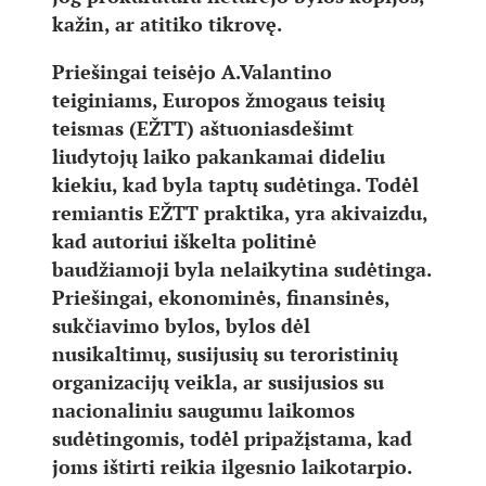
kažin, ar atitiko tikrovę.
Priešingai teisėjo A.Valantino
teiginiams, Europos žmogaus teisių
teismas (EŽTT) aštuoniasdešimt
liudytojų laiko pakankamai dideliu
kiekiu, kad byla taptų sudėtinga. Todėl
remiantis EŽTT praktika, yra akivaizdu,
kad autoriui iškelta politinė
baudžiamoji byla nelaikytina sudėtinga.
Priešingai, ekonominės, finansinės,
sukčiavimo bylos, bylos dėl
nusikaltimų, susijusių su teroristinių
organizacijų veikla, ar susijusios su
nacionaliniu saugumu laikomos
sudėtingomis, todėl pripažįstama, kad
joms ištirti reikia ilgesnio laikotarpio.