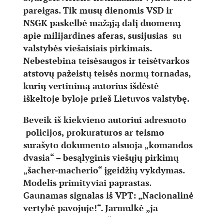
pareigas. Tik mūsų dienomis VSD ir
NSGK paskelbė mažąją dalį duomenų
apie milijardines aferas, susijusias su
valstybės viešaisiais pirkimais.
Nebestebina teisėsaugos ir teisėtvarkos
atstovų pažeistų teisės normų tornadas,
kurių vertinimą autorius išdėstė
iškeltoje byloje prieš Lietuvos valstybę.
Beveik iš kiekvieno autoriui adresuoto
policijos, prokuratūros ar teismo
surašyto dokumento alsuoja „komandos
dvasia“ – besąlyginis viešųjų pirkimų
„šacher-macherio“ įgeidžių vykdymas.
Modelis primityviai paprastas.
Gaunamas signalas iš VPT: „Nacionalinė
vertybė pavojuje!“. Jarmulkė „ja