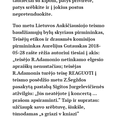
tautiečiai su kipom, patys privirėte,
patys srėbkite ir į jokius postus
nepretenduokite.
Tuo metu Lietuvos Aukščiausiojo teismo
baudžiamųjų bylų skyriaus pirmininkas,
Teisėjų etikos ir drausmės komisijos
pirmininkas Aurelijus Gutauskas 2018-
05-28 rašte rėžia autoriui tiesiai į akis:
„teisėjo R.Adamonio netinkamo elgesio
apraiškų nenustačiau; teisėjas
R.Adamonis turėjo teisę REAGUOTI į
teismo posėdžio metu Z.Šegždos
pasakytą pastabą Sigitos Jurgelevičienės
atžvilgiu: „Jūs neatėjote į koncertą …
prašom apsiraminti.“ Taip ir supratau:
užčiaupk savo srėbtuvę, šiukšle,
tūnodamas „s griazi v kniazi“