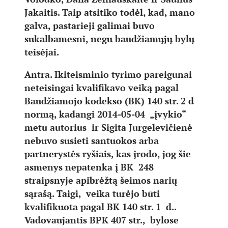
Jakaitis. Taip atsitiko todėl, kad, mano
galva, pastarieji galimai buvo
sukalbamesni, negu baudžiamųjų bylų
teisėjai.
Antra. Ikiteisminio tyrimo pareigūnai
neteisingai kvalifikavo veiką pagal
Baudžiamojo kodekso (BK) 140 str. 2 d
normą, kadangi 2014-05-04 „įvykio“
metu autorius ir Sigita Jurgelevičienė
nebuvo susieti santuokos arba
partnerystės ryšiais, kas įrodo, jog šie
asmenys nepatenka į BK 248
straipsnyje apibrėžtą šeimos narių
sąrašą. Taigi, veika turėjo būti
kvalifikuota pagal BK 140 str. 1 d..
Vadovaujantis BPK 407 str., bylose