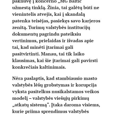
pakliuvę į koncerno „MG Baltic“
užmestą tinklą. Žinia, tai galėtų būti ne
vienintelis atvejis, kai į skandalą
patenka teisėjas, pasiekęs savo karjeros
zenitą. Turimų valstybės institucijų
dokumentų pagrindu pateiksiu
vertinimus, prielaidas ir išvadas apie
tai, kad minėti įtarimai gali
pasitvirtinti. Manau, tai tik laiko
klausimas, kai šie įtarimai gali pavirsti
konkrečiais kaltinimais.
Nėra paslaptis, kad stambiausio masto
valstybės lėšų grobstymas ir korupcija
vyksta pasitelkus nusikalstamos veikos
modelį – valstybės viešųjų pirkimų
„atkatų sistemą“. Įtaka daroma visiems,
kurie priima sprendimus valstybės