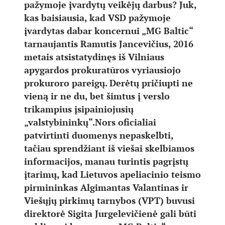
pažymoje įvardytų veikėjų darbus? Juk,
kas baisiausia, kad VSD pažymoje
įvardytas dabar koncernui „MG Baltic“
tarnaujantis Ramutis Jancevičius, 2016
metais atsistatydinęs iš Vilniaus
apygardos prokuratūros vyriausiojo
prokuroro pareigų. Derėtų pričiupti ne
vieną ir ne du, bet šimtus į verslo
trikampius įsipainiojusių
„valstybininkų“.
Nors oficialiai
patvirtinti duomenys nepaskelbti,
tačiau sprendžiant iš viešai skelbiamos
informacijos, manau turintis pagrįstų
įtarimų, kad Lietuvos apeliacinio teismo
pirmininkas Algimantas Valantinas ir
Viešųjų pirkimų tarnybos (VPT) buvusi
direktorė Sigita Jurgelevičienė gali būti