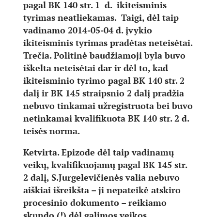
pagal BK 140 str. 1 d. ikiteisminis
tyrimas neatliekamas. Taigi, dėl taip
vadinamo 2014-05-04 d. įvykio
ikiteisminis tyrimas pradėtas neteisėtai.
Trečia. Politinė baudžiamoji byla buvo
iškelta neteisėtai dar ir dėl to, kad
ikiteisminio tyrimo pagal BK 140 str. 2
dalį ir BK 145 straipsnio 2 dalį pradžia
nebuvo tinkamai užregistruota bei buvo
netinkamai kvalifikuota BK 140 str. 2 d.
teisės norma.
Ketvirta. Epizode dėl taip vadinamų
veikų, kvalifikuojamų pagal BK 145 str.
2 dalį, S.Jurgelevičienės valia nebuvo
aiškiai išreikšta – ji nepateikė atskiro
procesinio dokumento – reikiamo
skundo (!) dėl galimos veikos