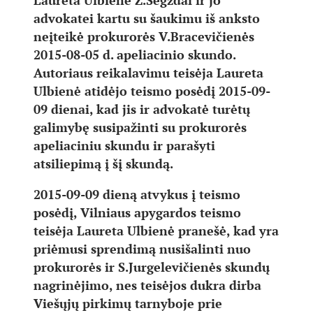
Laureta Ulbienė Z.Šegždai ir jo
advokatei kartu su šaukimu iš anksto
neįteikė prokurorės V.Bracevičienės
2015-08-05 d. apeliacinio skundo.
Autoriaus reikalavimu teisėja Laureta
Ulbienė atidėjo teismo posėdį 2015-09-
09 dienai, kad jis ir advokatė turėtų
galimybę susipažinti su prokurorės
apeliaciniu skundu ir parašyti
atsiliepimą į šį skundą.
2015-09-09 dieną atvykus į teismo
posėdį, Vilniaus apygardos teismo
teisėja Laureta Ulbienė pranešė, kad yra
priėmusi sprendimą nusišalinti nuo
prokurorės ir S.Jurgelevičienės skundų
nagrinėjimo, nes teisėjos dukra dirba
Viešųjų pirkimų tarnyboje prie