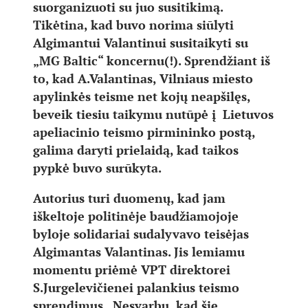
suorganizuoti su juo susitikimą.
Tikėtina, kad buvo norima siūlyti
Algimantui Valantinui susitaikyti su
„MG Baltic“ koncernu(!). Sprendžiant iš
to, kad A.Valantinas, Vilniaus miesto
apylinkės teisme net kojų neapšilęs,
beveik tiesiu taikymu nutūpė į Lietuvos
apeliacinio teismo pirmininko postą,
galima daryti prielaidą, kad taikos
pypkė buvo surūkyta.
Autorius turi duomenų, kad jam
iškeltoje politinėje baudžiamojoje
byloje solidariai sudalyvavo teisėjas
Algimantas Valantinas. Jis lemiamu
momentu priėmė VPT direktorei
S.Jurgelevičienei palankius teismo
sprendimus. Nesvarbu, kad šie