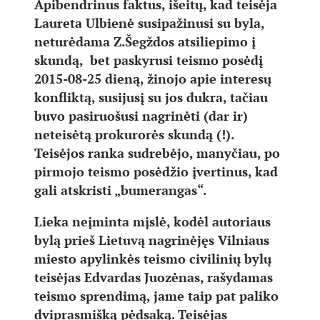
Apibendrinus faktus, išeitų, kad teisėja
Laureta Ulbienė susipažinusi su byla,
neturėdama Z.Šegždos atsiliepimo į
skundą, bet paskyrusi teismo posėdį
2015-08-25 dieną, žinojo apie interesų
konfliktą, susijusį su jos dukra, tačiau
buvo pasiruošusi nagrinėti (dar ir)
neteisėtą prokurorės skundą (!).
Teisėjos ranka sudrebėjo, manyčiau, po
pirmojo teismo posėdžio įvertinus, kad
gali atskristi „bumerangas“.
Lieka neįminta mįslė, kodėl autoriaus
bylą prieš Lietuvą nagrinėjęs Vilniaus
miesto apylinkės teismo civilinių bylų
teisėjas Edvardas Juozėnas, rašydamas
teismo sprendimą, jame taip pat paliko
dviprasmišką pėdsaką. Teisėjas