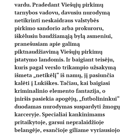
vardu. Pradedant Viešųjų pirkimų
tarnybos vadovu, davusiu nurodymą
netikrinti neskaidraus valstybės
pirkimo sandorio arba prokuroru,
iškėlusiu baudžiamąją bylą asmeniui,
pranešusiam apie galimą
piktnaudžiavimą Viešųjų pirkimų
įstatymo landomis. Ir baigiant teisėju,
kuris pagal verslo trikampio užsakymą
išmeta „netikėlį“ iš namų, jį pasiunčia
kalėti į Lukiškes. Tačiau, kai baigiasi
kriminalinio elemento fantazija, o
įniršis pasiekia apogėjų, „futbolininkui“
duodamas nurodymas suspardyti žmogų
karceryje. Specialiai kankinimams
pritaikytoje, garsui nepralaidžioje
belangėje, esančioje giliame vyriausiojo