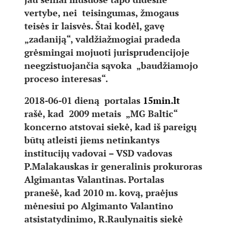
vertybe, nei teisingumas, žmogaus
teisės ir laisvės. Štai kodėl, gavę
„zadaniją“, valdžiažmogiai pradeda
grėsmingai mojuoti jurisprudencijoje
neegzistuojančia sąvoka „baudžiamojo
proceso interesas“.
2018-06-01 dieną portalas
15min.lt
rašė, kad 2009 metais „MG Baltic“
koncerno atstovai siekė, kad iš pareigų
būtų atleisti jiems netinkantys
institucijų vadovai – VSD vadovas
P.Malakauskas ir generalinis prokuroras
Algimantas Valantinas. Portalas
pranešė, kad 2010 m. kovą, praėjus
mėnesiui po Algimanto Valantino
atsistatydinimo, R.Raulynaitis siekė