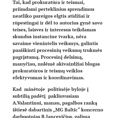
Tai, kad prokuratūra ir teismai,
priimdami perteklinius sprendimus
neatliko pareigos elgtis atidžiai ir
rūpestingai ir dėl to autorius gynė savo
teises, laisves ir interesus teikdamas
skundus instancine tvarka, nėra
savaime vienintelis veiksnys, galintis
paaiškinti procesinių veiksmų trukmės
pagrįstumą. Procesinį delsimą,
manyčiau, nulėmė akivaizdžiai blogas
prokuratūros ir teismų veiklos
efektyvumas ir koordinavimas.
Kad minėtoje politinėje byloje į
subtilią padėtį pakliuvusiam
A.Valantinui, manau, pagalbos ranką
ištiesė dabartinis „MG Baltic“ koncerno
darbuotojas R.Jancevičius, galima