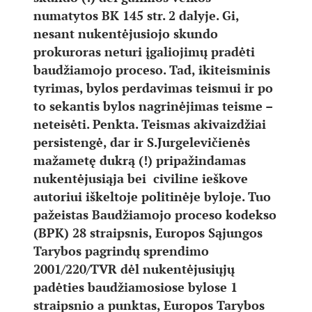
numatytos BK 145 str. 2 dalyje. Gi,
nesant nukentėjusiojo skundo
prokuroras neturi įgaliojimų pradėti
baudžiamojo proceso. Tad, ikiteisminis
tyrimas, bylos perdavimas teismui ir po
to sekantis bylos nagrinėjimas teisme –
neteisėti. Penkta. Teismas akivaizdžiai
persistengė, dar ir S.Jurgelevičienės
mažametę dukrą (!) pripažindamas
nukentėjusiąja bei civiline ieškove
autoriui iškeltoje politinėje byloje. Tuo
pažeistas Baudžiamojo proceso kodekso
(BPK) 28 straipsnis, Europos Sąjungos
Tarybos pagrindų sprendimo
2001/220/TVR dėl nukentėjusiųjų
padėties baudžiamosiose bylose 1
straipsnio a punktas, Europos Tarybos