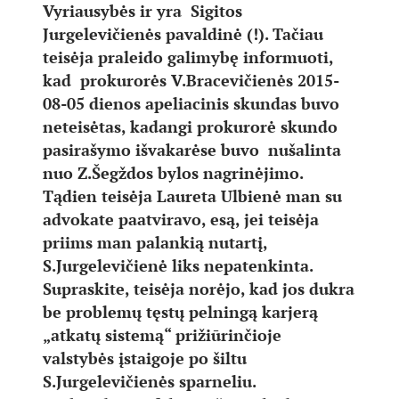
Vyriausybės ir yra Sigitos
Jurgelevičienės pavaldinė (!). Tačiau
teisėja praleido galimybę informuoti,
kad prokurorės V.Bracevičienės 2015-
08-05 dienos apeliacinis skundas buvo
neteisėtas, kadangi prokurorė skundo
pasirašymo išvakarėse buvo nušalinta
nuo Z.Šegždos bylos nagrinėjimo.
Tądien teisėja Laureta Ulbienė man su
advokate paatviravo, esą, jei teisėja
priims man palankią nutartį,
S.Jurgelevičienė liks nepatenkinta.
Supraskite, teisėja norėjo, kad jos dukra
be problemų tęstų pelningą karjerą
„atkatų sistemą“ prižiūrinčioje
valstybės įstaigoje po šiltu
S.Jurgelevičienės sparneliu.