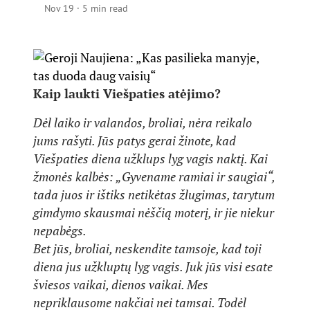
Nov 19
·
5 min read
Kaip laukti Viešpaties atėjimo?
Dėl laiko ir valandos, broliai, nėra reikalo
jums rašyti. Jūs patys gerai žinote, kad
Viešpaties diena užklups lyg vagis naktį. Kai
žmonės kalbės: „Gyvename ramiai ir saugiai“,
tada juos ir ištiks netikėtas žlugimas, tarytum
gimdymo skausmai nėščią moterį, ir jie niekur
nepabėgs.
Bet jūs, broliai, neskendite tamsoje, kad toji
diena jus užkluptų lyg vagis. Juk jūs visi esate
šviesos vaikai, dienos vaikai. Mes
nepriklausome nakčiai nei tamsai. Todėl