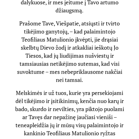
dalykuose, ir mes įeitume į Tavo artumo
džiaugsmą.
Prašome Tave, Viešpatie, atsiųsti ir tvirto
tikėjimo ganytojų, – kad palaimintojo
Teofiliaus Matulionio įkvėpti, jie drąsiai
skelbtų Dievo žodį ir atkakliai ieškotų Jo
Tiesos, kad jų liudijimas nušviestų ir
tamsiausias netikėjimo sutemas, kad visi
suvoktume – mes nebepriklausome nakčiai
nei tamsai.
Melskimės ir už tuos, kurie yra persekiojami
dėl tikėjimo ir įsitikinimų, kenčia nuo karų ir
bado, skurdo ir nevilties, yra piktojo puolami
ar Tavęs dar nepažinę jaučiasi vieniši –
teneapleidžia jų ir mūsų visų palaimintojo ir
kankinio Teofiliaus Matulionio ryžtas