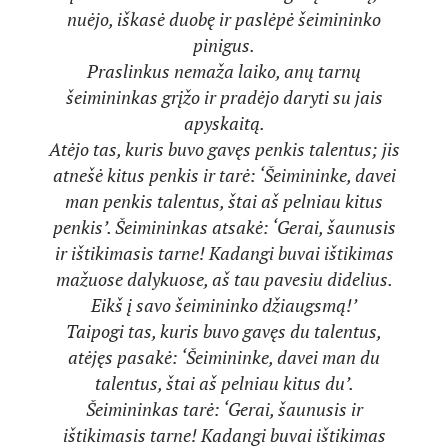
nuėjo, iškasė duobę ir paslėpė šeimininko
pinigus.
Praslinkus nemaža laiko, anų tarnų
šeimininkas grįžo ir pradėjo daryti su jais
apyskaitą.
Atėjo tas, kuris buvo gavęs penkis talentus; jis
atnešė kitus penkis ir tarė: ‘Šeimininke, davei
man penkis talentus, štai aš pelniau kitus
penkis’. Šeimininkas atsakė: ‘Gerai, šaunusis
ir ištikimasis tarne! Kadangi buvai ištikimas
mažuose dalykuose, aš tau pavesiu didelius.
Eikš į savo šeimininko džiaugsmą!’
Taipogi tas, kuris buvo gavęs du talentus,
atėjęs pasakė: ‘Šeimininke, davei man du
talentus, štai aš pelniau kitus du’.
Šeimininkas tarė: ‘Gerai, šaunusis ir
ištikimasis tarne! Kadangi buvai ištikimas