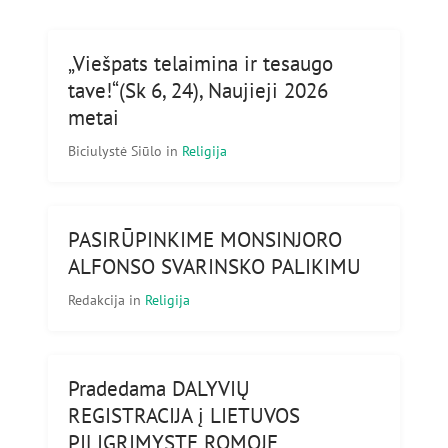
„Viešpats telaimina ir tesaugo
tave!“(Sk 6, 24), Naujieji 2026
metai
Biciulystė Siūlo
in
Religija
PASIRŪPINKIME MONSINJORO
ALFONSO SVARINSKO PALIKIMU
Redakcija
in
Religija
Pradedama DALYVIŲ
REGISTRACIJA į LIETUVOS
PILIGRIMYSTĘ ROMOJE