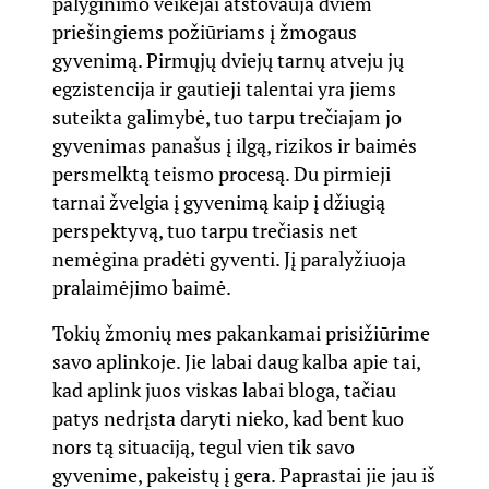
palyginimo veikėjai atstovauja dviem
priešingiems požiūriams į žmogaus
gyvenimą. Pirmųjų dviejų tarnų atveju jų
egzistencija ir gautieji talentai yra jiems
suteikta galimybė, tuo tarpu trečiajam jo
gyvenimas panašus į ilgą, rizikos ir baimės
persmelktą teismo procesą. Du pirmieji
tarnai žvelgia į gyvenimą kaip į džiugią
perspektyvą, tuo tarpu trečiasis net
nemėgina pradėti gyventi. Jį paralyžiuoja
pralaimėjimo baimė.
Tokių žmonių mes pakankamai prisižiūrime
savo aplinkoje. Jie labai daug kalba apie tai,
kad aplink juos viskas labai bloga, tačiau
patys nedrįsta daryti nieko, kad bent kuo
nors tą situaciją, tegul vien tik savo
gyvenime, pakeistų į gera. Paprastai jie jau iš