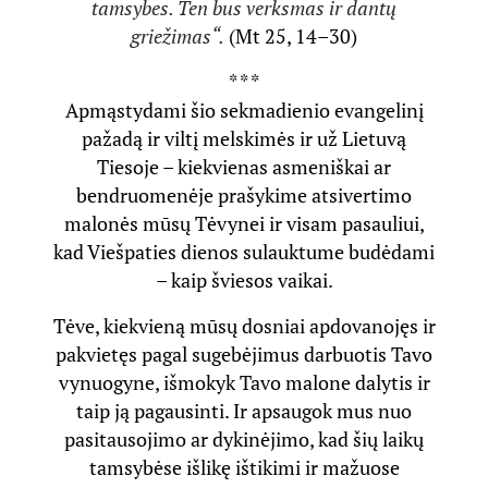
tamsybes. Ten bus verksmas ir dantų
griežimas“.
(Mt 25, 14–30)
* * *
Apmąstydami šio sekmadienio evangelinį
pažadą ir viltį melskimės ir už Lietuvą
Tiesoje – kiekvienas asmeniškai ar
bendruomenėje prašykime atsivertimo
malonės mūsų Tėvynei ir visam pasauliui,
kad Viešpaties dienos sulauktume budėdami
– kaip šviesos vaikai.
Tėve, kiekvieną mūsų dosniai apdovanojęs ir
pakvietęs pagal sugebėjimus darbuotis Tavo
vynuogyne, išmokyk Tavo malone dalytis ir
taip ją pagausinti. Ir apsaugok mus nuo
pasitausojimo ar dykinėjimo, kad šių laikų
tamsybėse išlikę ištikimi ir mažuose