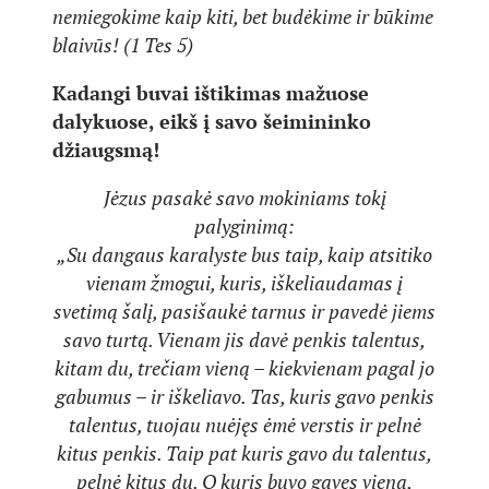
nemiegokime kaip kiti, bet budėkime ir būkime
blaivūs! (1 Tes 5)
Kadangi buvai ištikimas mažuose
dalykuose, eikš į savo šeimininko
džiaugsmą!
Jėzus pasakė savo mokiniams tokį
palyginimą:
„Su dangaus karalyste bus taip, kaip atsitiko
vienam žmogui, kuris, iškeliaudamas į
svetimą šalį, pasišaukė tarnus ir pavedė jiems
savo turtą. Vienam jis davė penkis talentus,
kitam du, trečiam vieną – kiekvienam pagal jo
gabumus – ir iškeliavo. Tas, kuris gavo penkis
talentus, tuojau nuėjęs ėmė verstis ir pelnė
kitus penkis. Taip pat kuris gavo du talentus,
pelnė kitus du. O kuris buvo gavęs vieną,