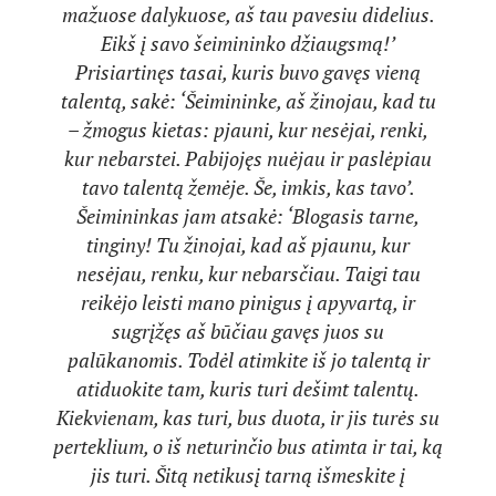
mažuose dalykuose, aš tau pavesiu didelius.
Eikš į savo šeimininko džiaugsmą!’
Prisiartinęs tasai, kuris buvo gavęs vieną
talentą, sakė: ‘Šeimininke, aš žinojau, kad tu
– žmogus kietas: pjauni, kur nesėjai, renki,
kur nebarstei. Pabijojęs nuėjau ir paslėpiau
tavo talentą žemėje. Še, imkis, kas tavo’.
Šeimininkas jam atsakė: ‘Blogasis tarne,
tinginy! Tu žinojai, kad aš pjaunu, kur
nesėjau, renku, kur nebarsčiau. Taigi tau
reikėjo leisti mano pinigus į apyvartą, ir
sugrįžęs aš būčiau gavęs juos su
palūkanomis. Todėl atimkite iš jo talentą ir
atiduokite tam, kuris turi dešimt talentų.
Kiekvienam, kas turi, bus duota, ir jis turės su
perteklium, o iš neturinčio bus atimta ir tai, ką
jis turi. Šitą netikusį tarną išmeskite į