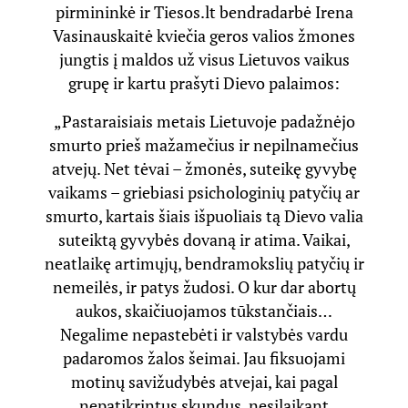
pirmininkė ir Tiesos.lt bendradarbė Irena
Vasinauskaitė kviečia geros valios žmones
jungtis į maldos už visus Lietuvos vaikus
grupę ir kartu prašyti Dievo palaimos:
„Pastaraisiais metais Lietuvoje padažnėjo
smurto prieš mažamečius ir nepilnamečius
atvejų. Net tėvai – žmonės, suteikę gyvybę
vaikams – griebiasi psichologinių patyčių ar
smurto, kartais šiais išpuoliais tą Dievo valia
suteiktą gyvybės dovaną ir atima. Vaikai,
neatlaikę artimųjų, bendramokslių patyčių ir
nemeilės, ir patys žudosi. O kur dar abortų
aukos, skaičiuojamos tūkstančiais…
Negalime nepastebėti ir valstybės vardu
padaromos žalos šeimai. Jau fiksuojami
motinų savižudybės atvejai, kai pagal
nepatikrintus skundus, nesilaikant