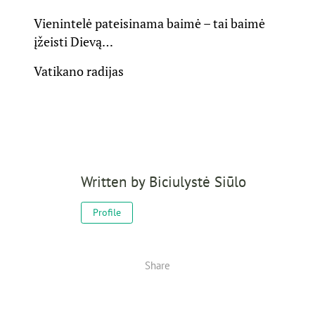
Vienintelė pateisinama baimė – tai baimė
įžeisti Dievą…
Vatikano radijas
Written by
Biciulystė Siūlo
Profile
Share