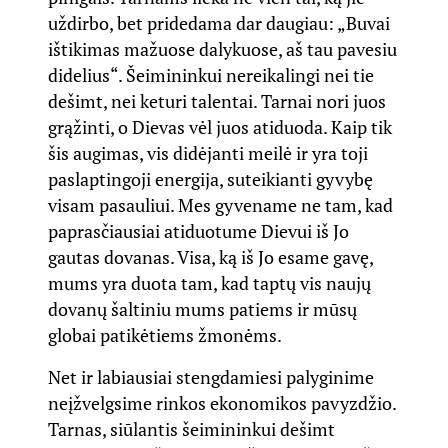
uždirbo, bet pridedama dar daugiau: „Buvai
ištikimas mažuose dalykuose, aš tau pavesiu
didelius“. Šeimininkui nereikalingi nei tie
dešimt, nei keturi talentai. Tarnai nori juos
grąžinti, o Dievas vėl juos atiduoda. Kaip tik
šis augimas, vis didėjanti meilė ir yra toji
paslaptingoji energija, suteikianti gyvybę
visam pasauliui. Mes gyvename ne tam, kad
paprasčiausiai atiduotume Dievui iš Jo
gautas dovanas. Visa, ką iš Jo esame gavę,
mums yra duota tam, kad taptų vis naujų
dovanų šaltiniu mums patiems ir mūsų
globai patikėtiems žmonėms.
Net ir labiausiai stengdamiesi palyginime
neįžvelgsime rinkos ekonomikos pavyzdžio.
Tarnas, siūlantis šeimininkui dešimt