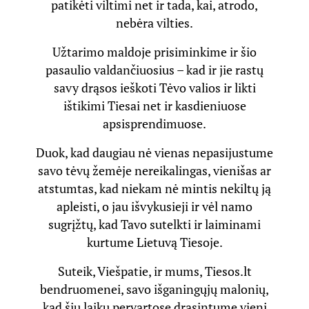
patikėti viltimi net ir tada, kai, atrodo,
nebėra vilties.
Užtarimo maldoje prisiminkime ir šio
pasaulio valdančiuosius – kad ir jie rastų
savy drąsos ieškoti Tėvo valios ir likti
ištikimi Tiesai net ir kasdieniuose
apsisprendimuose.
Duok, kad daugiau nė vienas nepasijustume
savo tėvų žemėje nereikalingas, vienišas ar
atstumtas, kad niekam nė mintis nekiltų ją
apleisti, o jau išvykusieji ir vėl namo
sugrįžtų, kad Tavo sutelkti ir laiminami
kurtume Lietuvą Tiesoje.
Suteik, Viešpatie, ir mums, Tiesos.lt
bendruomenei, savo išganingųjų malonių,
kad šių laikų pervartose drąsintume vieni