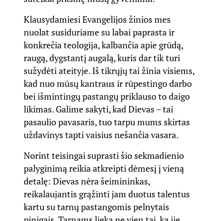
Klausydamiesi Evangelijos žinios mes
nuolat susiduriame su labai paprasta ir
konkrečia teologija, kalbančia apie grūdą,
raugą, dygstantį augalą, kuris dar tik turi
sužydėti ateityje. Iš tikrųjų tai žinia visiems,
kad nuo mūsų kantraus ir rūpestingo darbo
bei išmintingų pastangų priklauso to daigo
likimas. Galime sakyti, kad Dievas – tai
pasaulio pavasaris, tuo tarpu mums skirtas
uždavinys tapti vaisius nešančia vasara.
Norint teisingai suprasti šio sekmadienio
palyginimą reikia atkreipti dėmesį į vieną
detalę: Dievas nėra šeimininkas,
reikalaujantis grąžinti jam duotus talentus
kartu su tarnų pastangomis pelnytais
pinigais. Tarnams lieka ne vien tai, ką jie