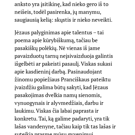
anksto yra įsitikinę, kad nieko gero iš to
neišeis, todėl pasirenka, jų manymu,
saugiausią kelią: skųstis ir nieko neveikti.
Jėzaus palyginimas apie talentus – tai
poema apie kūrybiškumą, tačiau be
pasakiškų polėkių. Nė vienas iš jame
pavaizduotų tarnų neįsivaizduoja galintis
išgelbėti ar pakeisti pasaulį. Viskas sukasi
apie kasdieninį darbą. Pasinaudojant
žinomu popiežiaus Pranciškaus pateiktu
įvaizdžiu galima būtų sakyti, kad Jėzaus
pasakojimas dvelkia namų sienomis,
vynuogynais ir alyvmedžiais, darbu ir
laukimu. Viskas čia labai paprasta ir
konkretu. Tai, ką galime padaryti, yra tik
lašas vandenyne, tačiau kaip tik tas lašas ir
suteikia prasmę mūsų gyvenimui.