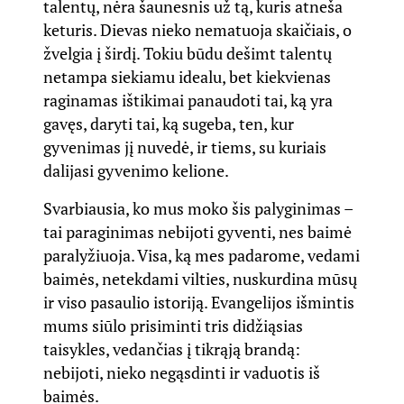
talentų, nėra šaunesnis už tą, kuris atneša
keturis. Dievas nieko nematuoja skaičiais, o
žvelgia į širdį. Tokiu būdu dešimt talentų
netampa siekiamu idealu, bet kiekvienas
raginamas ištikimai panaudoti tai, ką yra
gavęs, daryti tai, ką sugeba, ten, kur
gyvenimas jį nuvedė, ir tiems, su kuriais
dalijasi gyvenimo kelione.
Svarbiausia, ko mus moko šis palyginimas –
tai paraginimas nebijoti gyventi, nes baimė
paralyžiuoja. Visa, ką mes padarome, vedami
baimės, netekdami vilties, nuskurdina mūsų
ir viso pasaulio istoriją. Evangelijos išmintis
mums siūlo prisiminti tris didžiąsias
taisykles, vedančias į tikrąją brandą:
nebijoti, nieko negąsdinti ir vaduotis iš
baimės.