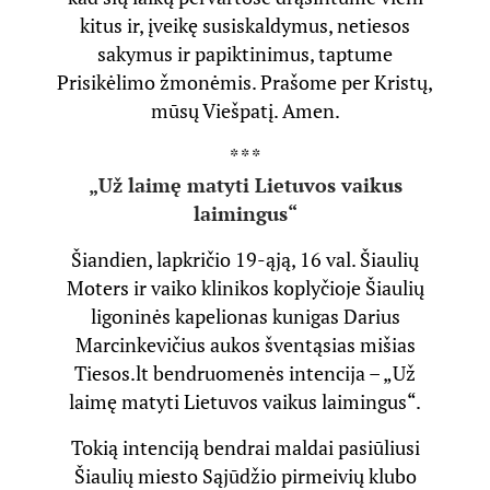
kitus ir, įveikę susiskaldymus, netiesos
sakymus ir papiktinimus, taptume
Prisikėlimo žmonėmis. Prašome per Kristų,
mūsų Viešpatį. Amen.
* * *
„Už laimę matyti Lietuvos vaikus
laimingus“
Šiandien, lapkričio 19-ąją, 16 val. Šiaulių
Moters ir vaiko klinikos koplyčioje Šiaulių
ligoninės kapelionas kunigas Darius
Marcinkevičius aukos šventąsias mišias
Tiesos.lt bendruomenės intencija – „Už
laimę matyti Lietuvos vaikus laimingus“.
Tokią intenciją bendrai maldai pasiūliusi
Šiaulių miesto Sąjūdžio pirmeivių klubo