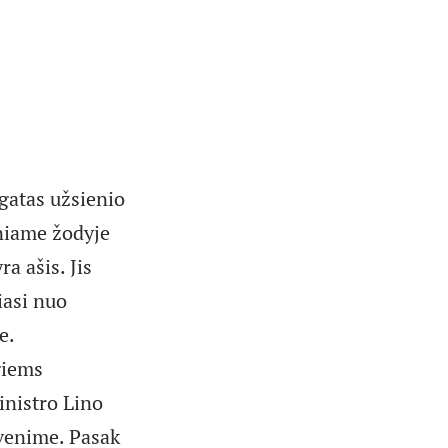
gatas užsienio
niame žodyje
ra ašis. Jis
iasi nuo
e.
giems
inistro Lino
yvenime. Pasak