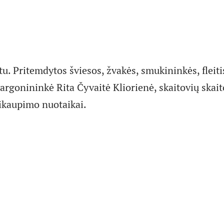
tu. Pritemdytos šviesos, žvakės, smukininkės, fleitis
 vargonininkė Rita Čyvaitė Kliorienė, skaitovių ska
ikaupimo nuotaikai.