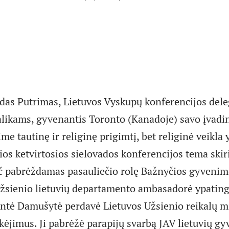
as Putrimas, Lietuvos Vyskupų konferencijos dele
alikams, gyvenantis Toronto (Kanadoje) savo įvadi
me tautinę ir religinę prigimtį, bet religinė veikla y
ios ketvirtosios sielovados konferencijos tema skir
č pabrėždamas pasauliečio rolę Bažnyčios gyvenim
žsienio lietuvių departamento ambasadorė ypatin
tė Damušytė perdavė Lietuvos Užsienio reikalų m
nkėjimus. Ji pabrėžė parapijų svarbą JAV lietuvių g