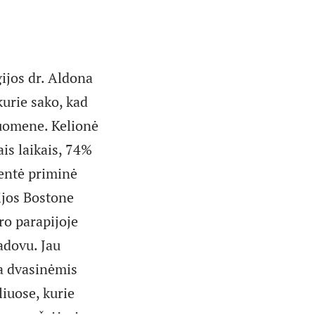
ijos dr. Aldona
kurie sako, kad
ruomene. Kelionė
ais laikais, 74%
gentė priminė
pijos Bostone
ro parapijoje
adovu. Jau
a dvasinėmis
iuose, kurie