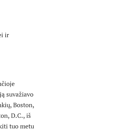
i ir
nčioje
ją suvažiavo
nkių, Boston,
on, D.C., iš
kiti tuo metu