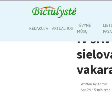
RELIGIJA
TĖVYNĖ
LIET
Share
REDAKCIJA
AKTUALIJOS
MŪSŲ
PASA
IV JAV
sielov
vakar
Written by
Admin
Apr 24
·
5 min read