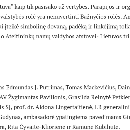
etuva“ kaip tik pasisako už vertybes. Parapijos ir or
o valstybės rolė yra nenuvertinti Bažnyčios rolės. 
i įteikė simbolinę dovaną, padėką ir linkėjimą tolia
, o Ateitininkų namų valdybos atstovei- Lietuvos tr
atas Edmundas J. Putrimas, Tomas Mackevičius, Dai
V Žygimantas Pa­vilionis, Grasilda Reinytė Petkien
s SJ, prof. dr. Aldona Lingertaitienė, LR generalin
 Gudynas, ambasadorė ypatingiems pavedimams Gi
a, Rita Čy­vai­tė-Kliorienė ir Ramunė Kubiliūtė.