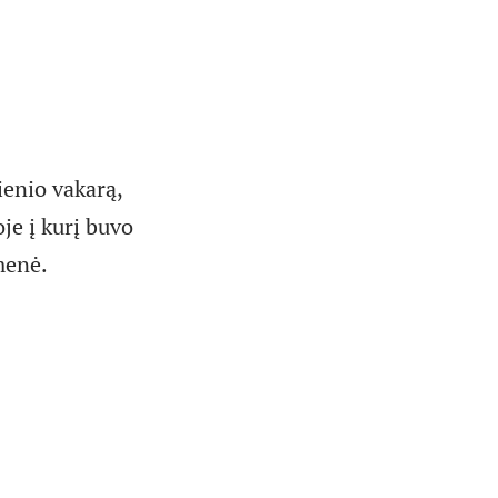
ienio vakarą,
je į kurį buvo
omenė.