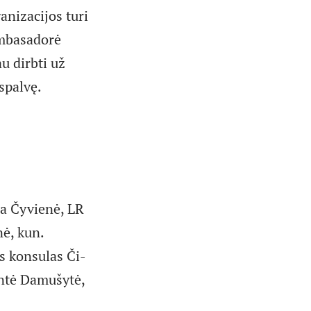
ganizacijos turi
Ambasadorė
u dirbti už
ispalvę.
na Čyvienė, LR
ė, kun.
is konsulas Či­
ntė Damušytė,