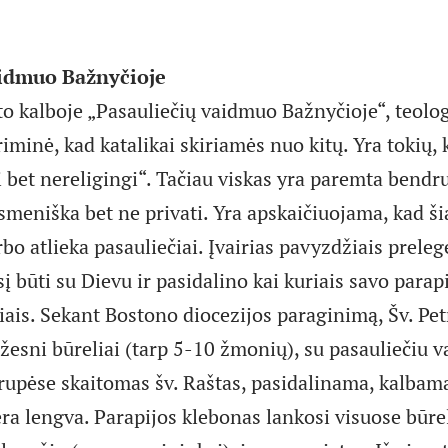
aidmuo Bažnyčioje
to kalboje „Pasauliečių vaidmuo Bažnyčioje“, teolog
iminė, kad katalikai skiriamės nuo kitų. Yra tokių, 
gi bet nereligingi“. Tačiau viskas yra paremta bend
smeniška bet ne privati. Yra apskaičiuojama, kad ši
bo atlieka pasauliečiai. Įvairias pavyzdžiais prele
sį būti su Dievu ir pasidalino kai kuriais savo para
iais. Sekant Bostono diocezijos paraginimą, Šv. Pet
esni būreliai (tarp 5-10 žmonių), su pasauliečiu v
rupėse skaitomas šv. Raštas, pasidalinama, kalbam
ra lengva. Parapijos klebonas lankosi visuose būrel