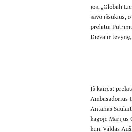
jos, „Globali Li
savo iššūkius, 
prelatui Putrimu
Dievą ir tėvynę
Iš kairės: prel
Ambasadorius JA
Antanas Saulaiti
kagoje Marijus
kun. Valdas Aušr