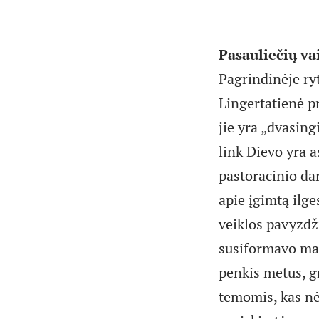
Pasauliečių v
Pagrindinėje ry
Lingertatienė pr
jie yra „dvasin
link Dievo yra a
pastoracinio dar
apie įgimtą ilge
veiklos pavyzdž
susiformavo maž
penkis metus, g
temomis, kas nė