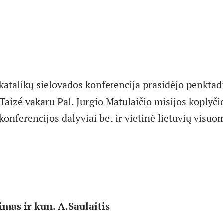
 katalikų sielovados konferencija prasidėjo penktad
Taizé vakaru Pal. Jurgio Matulaičio misijos koplyčio
 konferencijos dalyviai bet ir vietinė lietuvių visu
imas ir kun. A.Saulaitis