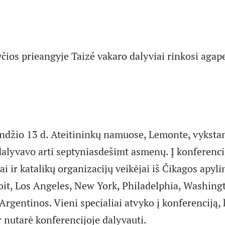
čios prieangyje Taizé vakaro dalyviai rinkosi agape
andžio 13 d. Ateitininkų namuose, Lemonte, vyksta
dalyvavo arti septyniasdešimt asmenų. Į konferenci
ai ir katalikų organizacijų veikėjai iš Čikagos apyli
oit, Los Angeles, New York, Philadelphia, Washingt
 Argentinos. Vieni specialiai atvyko į konferenciją, 
r nutarė konferencijoje dalyvauti.