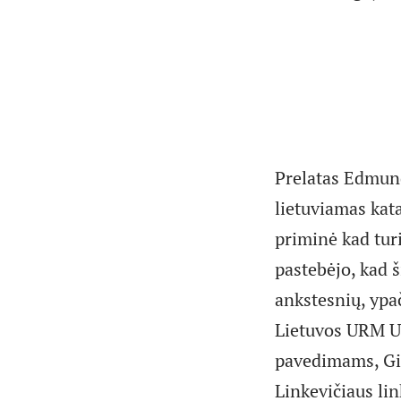
Prelatas Edmund
lietuviamas kat
priminė kad turi
pastebėjo, kad š
ankstesnių, ypa
Lietuvos URM U
pavedimams, Gin
Linkevičiaus li