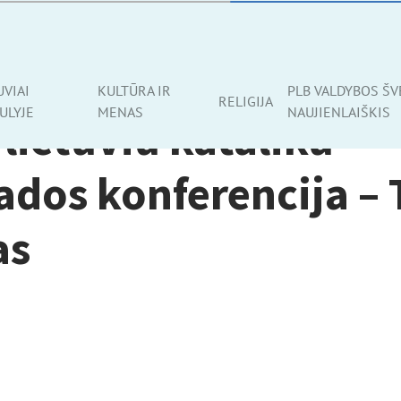
UVIAI
KULTŪRA IR
PLB VALDYBOS ŠV
RELIGIJA
ULYJE
MENAS
NAUJIENLAIŠKIS
 lietuviu kataliku
ados konferenci​ja – 
as