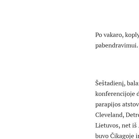
Po vakaro, koply
pabendravimui.
Šeštadienį, bal
konferencijoje 
parapijos atstov
Cleveland, Detr
Lietuvos, net iš
buvo Čikagoje i