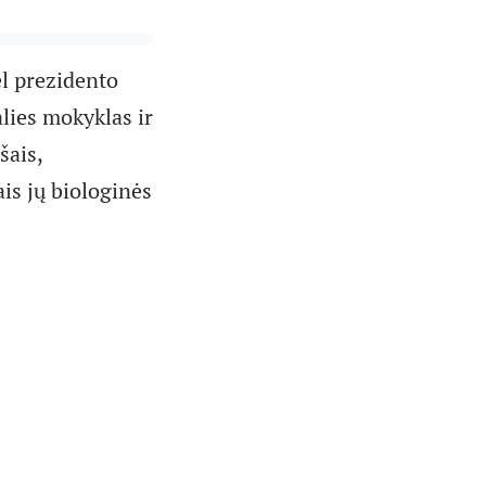
ėl prezidento
lies mokyklas ir
šais,
is jų biologinės