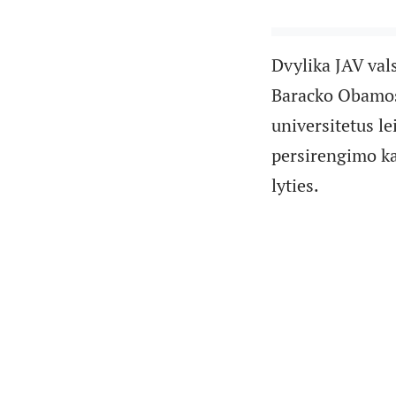
Dvylika JAV vals
Baracko Obamos 
universitetus le
persirengimo ka
lyties.