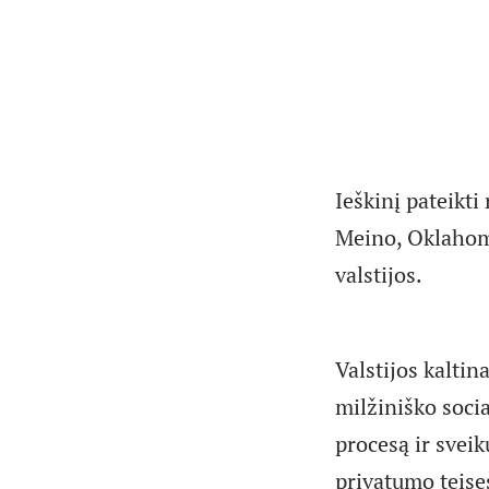
Ieškinį pateikti
Meino, Oklahomo
valstijos.
Valstijos kaltin
milžiniško soci
procesą ir svei
privatumo teise