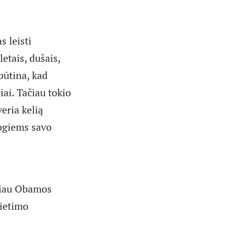
s leisti
etais, dušais,
būtina, kad
iai. Tačiau tokio
eria kelią
logiems savo
ačiau Obamos
vietimo