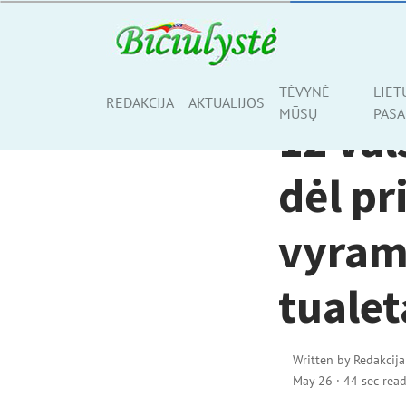
ŠALIS, KURIOJE GY
TĖVYNĖ
LIET
Share
REDAKCIJA
AKTUALIJOS
MŪSŲ
PASA
12 val
dėl pr
vyram
tualet
Written by
Redakcija
May 26
·
44 sec rea