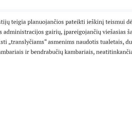
tijų teigia planuojančios pateikti ieškinį teismui d
administracijos gairių, įpareigojančių viešasias ša
isti „translyčiams“ asmenims naudotis tualetais, du
mbariais ir bendrabučių kambariais, neatitinkančia