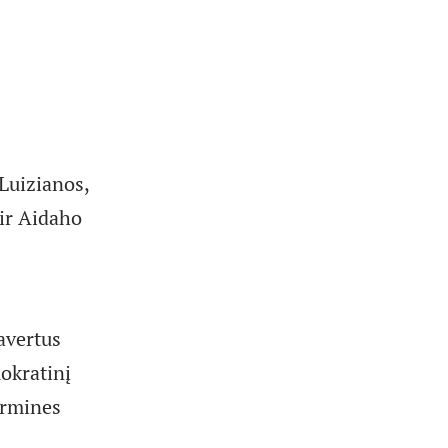
 Luizianos,
 ir Aidaho
avertus
okratinį
irmines