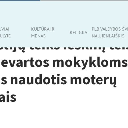
VENAME
UVIAI
KULTŪRA IR
PLB VALDYBOS ŠV
RELIGIJA
ULYJE
MENAS
NAUJIENLAIŠKIS
stijų teiks ieškinį te
ievartos mokykloms 
s naudotis moterų
ais
d