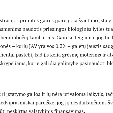
acijos priimtos gairės įpareigoja švietimo įstaiga
asmenims naudotis priešingos biologinės lyties tual
 bendrabučių kambariais. Gairėse teigiama, jog tai 
onės – kurių JAV yra vos 0,3% – galėtų jaustis saug
entai pastebi, kad jis kelia grėsmę moterims ir atv
škrypėliams, kurie gali šia galimybe pasinaudoti b
ri įstatymo galios ir jų nėra privaloma laikytis, t
nedviprasmiškai pareiškė, jog jų nesilaikančioms š
ūti neskirtas valstybinis finansavimas.