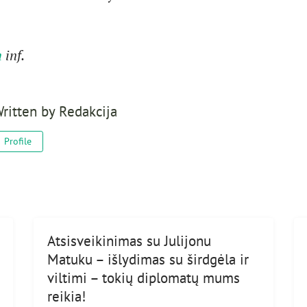
m
inf.
ritten by
Redakcija
Profile
Atsisveikinimas su Julijonu
Matuku – išlydimas su širdgėla ir
viltimi – tokių diplomatų mums
reikia!