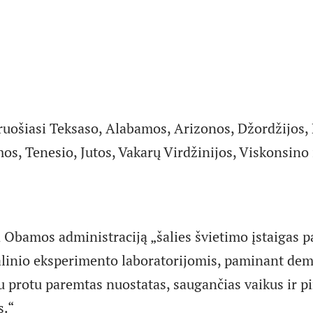
 ruošiasi Teksaso, Alabamos, Arizonos, Džordžijos,
s, Tenesio, Jutos, Vakarų Virdžinijos, Viskonsino
a Obamos administraciją „šalies švietimo įstaigas p
alinio eksperimento laboratorijomis, paminant dem
ku protu paremtas nuostatas, saugančias vaikus ir p
s.“