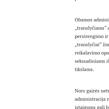
Obamos administr
„translyčiams“ 
persirengimo ir
„translyčiai“ žm
reikalavimo opon
seksualiniams i
tikslams.
Nors gairės netu
administracija 
įstaigoms gali b