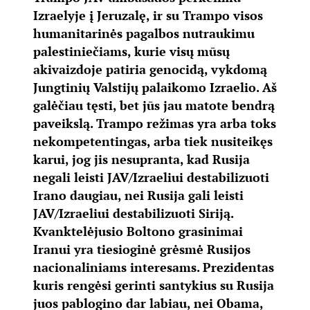
Izraelyje į Jeruzalę, ir su Trampo visos
humanitarinės pagalbos nutraukimu
palestiniečiams, kurie visų mūsų
akivaizdoje patiria genocidą, vykdomą
Jungtinių Valstijų palaikomo Izraelio. Aš
galėčiau tęsti, bet jūs jau matote bendrą
paveikslą. Trampo režimas yra arba toks
nekompetentingas, arba tiek nusiteikęs
karui, jog jis nesupranta, kad Rusija
negali leisti JAV/Izraeliui destabilizuoti
Irano daugiau, nei Rusija gali leisti
JAV/Izraeliui destabilizuoti Siriją.
Kvanktelėjusio Boltono grasinimai
Iranui yra tiesioginė grėsmė Rusijos
nacionaliniams interesams. Prezidentas
kuris rengėsi gerinti santykius su Rusija
juos pablogino dar labiau, nei Obama,