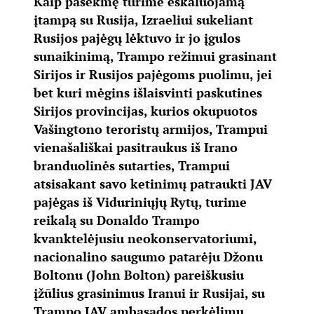
Kaip pasekmę turime eskaluojamą
įtampą su Rusija, Izraeliui sukeliant
Rusijos pajėgų lėktuvo ir jo įgulos
sunaikinimą, Trampo režimui grasinant
Sirijos ir Rusijos pajėgoms puolimu, jei
bet kuri mėgins išlaisvinti paskutines
Sirijos provincijas, kurios okupuotos
Vašingtono teroristų armijos, Trampui
vienašališkai pasitraukus iš Irano
branduolinės sutarties, Trampui
atsisakant savo ketinimų patraukti JAV
pajėgas iš Viduriniųjų Rytų, turime
reikalą su Donaldo Trampo
kvanktelėjusiu neokonservatoriumi,
nacionalino saugumo patarėju Džonu
Boltonu (John Bolton) pareiškusiu
įžūlius grasinimus Iranui ir Rusijai, su
Trampo JAV ambasados perkėlimu