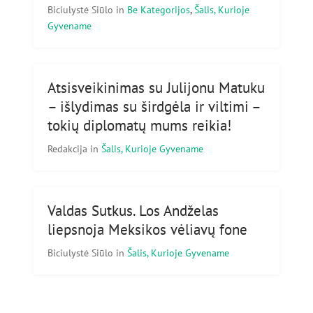
Biciulystė Siūlo
in
Be Kategorijos
,
Šalis, Kurioje
Gyvename
Atsisveikinimas su Julijonu Matuku
– išlydimas su širdgėla ir viltimi –
tokių diplomatų mums reikia!
Redakcija
in
Šalis, Kurioje Gyvename
Valdas Sutkus. Los Andželas
liepsnoja Meksikos vėliavų fone
Biciulystė Siūlo
in
Šalis, Kurioje Gyvename