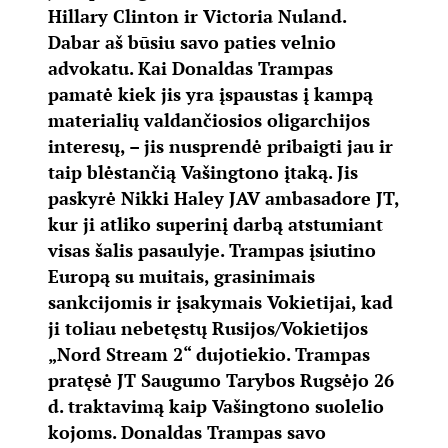
Hillary Clinton ir Victoria Nuland.
Dabar aš būsiu savo paties velnio
advokatu. Kai Donaldas Trampas
pamatė kiek jis yra įspaustas į kampą
materialių valdančiosios oligarchijos
interesų, – jis nusprendė pribaigti jau ir
taip blėstančią Vašingtono įtaką. Jis
paskyrė Nikki Haley JAV ambasadore JT,
kur ji atliko superinį darbą atstumiant
visas šalis pasaulyje. Trampas įsiutino
Europą su muitais, grasinimais
sankcijomis ir įsakymais Vokietijai, kad
ji toliau nebetęstų Rusijos/Vokietijos
„Nord Stream 2“ dujotiekio. Trampas
pratęsė JT Saugumo Tarybos Rugsėjo 26
d. traktavimą kaip Vašingtono suolelio
kojoms. Donaldas Trampas savo