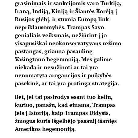
grasinimais ir sankcijomis varo Turkiją,
Iraną, Indiją, Kiniją ir Šiaurės Korėją į
Rusijos glėbį, ir stumia Europą link
nepriklausomybės. Trampas Savo
genialiais veiksmais, nežiūrint į jo
visapusiškai neokonservatyvaus režimo
pastangas, griauna pasaulinę
Vašingtono hegemoniją. Mes galime
niekada ir nesužinoti ar tai yra
nenumatyta arogancijos ir puikybės
pasekmė, ar tai yra protinga strategija.
Bet, jei tai pasirodys esant tuo keliu,
kuriuo, panašu, kad einama, Trampas
įeis į Istoriją, kaip Trampas Didysis,
žmogus kuris išgelbėjo pasaulį išardęs
Amerikos hegemoniją.