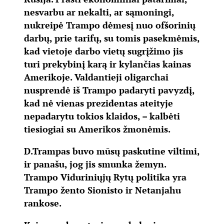
nesvarbu ar nekalti, ar sąmoningi,
nukreipė Trampo dėmesį nuo ofšorinių
darbų, prie tarifų, su tomis pasekmėmis,
kad vietoje darbo vietų sugrįžimo jis
turi prekybinį karą ir kylančias kainas
Amerikoje. Valdantieji oligarchai
nusprendė iš Trampo padaryti pavyzdį,
kad nė vienas prezidentas ateityje
nepadarytu tokios klaidos, – kalbėti
tiesiogiai su Amerikos žmonėmis.
D.Trampas buvo mūsų paskutine viltimi,
ir panašu, jog jis smunka žemyn.
Trampo Viduriniųjų Rytų politika yra
Trampo žento Sionisto ir Netanjahu
rankose.