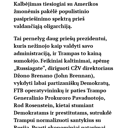
Kalbėjimas tiesiogiai su Amerikos
žmonėmis pakėlė populistinio
pasipriešinimo spektrą prieš
valdančiąją oligarchiją.
Tai pernelyg daug priešų prezidentui,
kuris nežinojo kaip valdyti savo
administraciją, ir Trampas to kainą
sumokėjo. Feikiniai kaltinimai, apėmę
„Russiagate“, diriguoti CŽV direktoriaus
Džono Brenano (John Brennan),
vykdyti labai partizaniškų Demokratų,
FTB operatyvininkų ir paties Trampo
Generalinio Prokuroro Pavaduotojo,
Rod Rosenstein, kietai stumiant
Demokratams ir prestitutams, sutrukdė
Trampui normalizuoti santykius su
Rusija. Prasti ekonominiai patarimai,