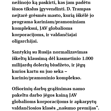
nežinojo ką paskirti, kas jam padėtu
šiuos tikslus įgyvendinti. D. Trampas
neįtarė grėsmės masto, kurią iškėlė jo
programa kariniam/pramoniniam
kompleksui, JAV globalioms
korporacijoms, ir valdančiajai
oligarchijai.
Santykių su Rusija normalizavimas
iškeltų klausimą dėl kasmetinio 1.000
milijardų dolerių biudžeto, ir jėgų
kurios kartu su juo seka –
karinio/pramoninio komplekso.
Ofšorinių darbų grąžinimas namo
pakeltu darbo jėgos kainą JAV
globalioms korporacijoms ir apkarpytų
valdančiosios klasės „našumo premijas“.