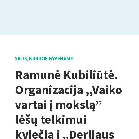
ŠALIS, KURIOJE GYVENAME
Ramunė Kubiliūtė.
Organizacija ,,Vaiko
vartai į mokslą”
lėšų telkimui
kviečia į „Derliaus