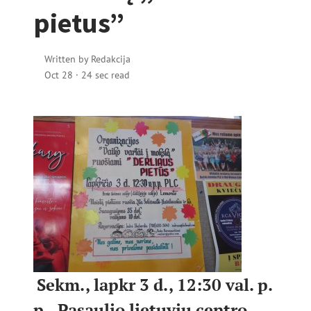
pietus”
Written by
Redakcija
Oct 28
·
24 sec read
Sekm., lapkr 3 d., 12:30 val. p.
p., Pasaulio lietuvių centro