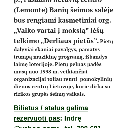
(Lemonte) Banių šeimos salėje
bus rengiami kasmetiniai org.
„Vaiko vartai į mokslą” lėšų
telkimo „Derliaus pietūs”.
Pietų
dalyviai skaniai pavalgys, pamatys
trumpą muzikinę programą, išbandys
laimę loterijoje. Pietų pelnas padės
mūsų nuo 1998 m. veikiančiai
organizacijai toliau remti pomokylinių
dienos centrų Lietuvoje, kurie dirba su
rizikos grupės šeimų vaikais.
Bilietus / stalus galima
rezervuoti pas
:
Indr
ę