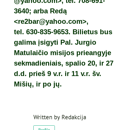
@
yahoo.com
>, tel. 708-691-
3640; arba Red
ą
<
re
2bar@yahoo.com
>,
tel. 630-835-9653. Bilietus bus
galima įsigyti Pal. Jurgio
Matulaičio misijos prieangyje
sekmadieniais, spalio 20, ir 27
d.d. prieš 9 v.r. ir 11 v.r. šv.
Mišių, ir po jų.
Written by
Redakcija
Profile