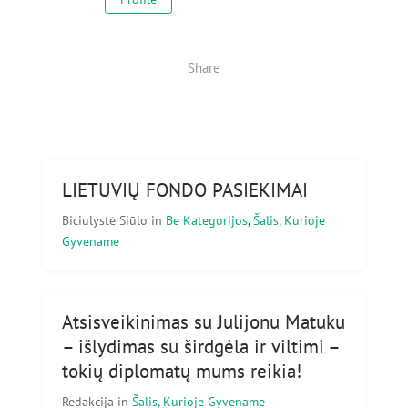
Share
LIETUVIŲ FONDO PASIEKIMAI
Biciulystė Siūlo
in
Be Kategorijos
,
Šalis, Kurioje
Gyvename
Atsisveikinimas su Julijonu Matuku
– išlydimas su širdgėla ir viltimi –
tokių diplomatų mums reikia!
Redakcija
in
Šalis, Kurioje Gyvename