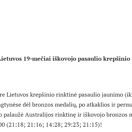
ietuvos 19-mečiai iškovojo pasaulio krepšini
re Lietuvos krepšinio rinktinė pasaulio jaunimo (i
gtynėse dėl bronzos medalių, po atkaklios ir perm
o palaužė Australijos rinktinę ir iškovojo bronzos 
00 (21:18; 21:16; 14:28; 29:23; 21:15)!