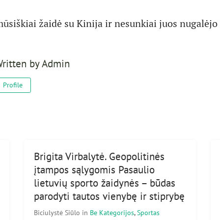
mūsiškiai žaidė su Kinija ir nesunkiai juos nugalėjo
ritten by
Admin
Profile
Brigita Virbalytė. Geopolitinės
įtampos sąlygomis Pasaulio
lietuvių sporto žaidynės – būdas
parodyti tautos vienybę ir stiprybę
Biciulystė Siūlo
in
Be Kategorijos
,
Sportas