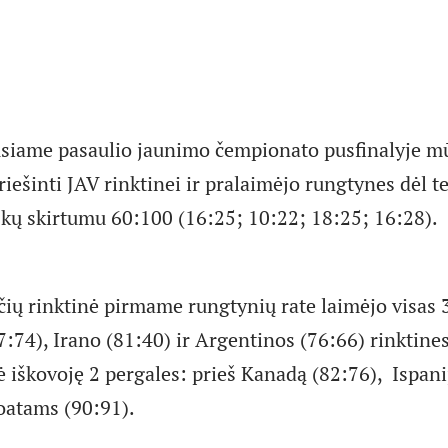
usiame pasaulio jaunimo čempionato pusfinalyje mū
iešinti JAV rinktinei ir pralaimėjo rungtynes dėl te
aškų skirtumu 60:100 (16:25; 10:22; 18:25; 16:28).
ių rinktinė pirmame rungtynių rate laimėjo visas 
7:74), Irano (81:40) ir Argentinos (76:66) rinktine
 iškovoję 2 pergales: prieš Kanadą (82:76), Ispanij
roatams (90:91).