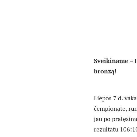
Sveikiname – L
bronzą!
Liepos 7 d. vaka
čempionate, run
jau po pratęsim
rezultatu 106:1