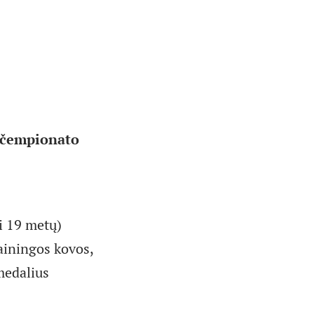
o čempionato
ki 19 metų)
ainingos kovos,
medalius