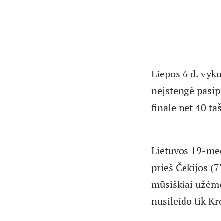
Liepos 6 d. vyk
neįstengė pasipr
finale net 40 t
Lietuvos 19-meč
prieš Čekijos (7
mūsiškiai užėmė
nusileido tik K