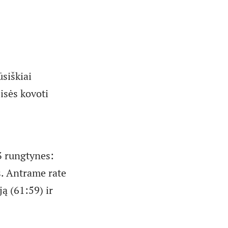
siškiai
isės kovoti
3 rungtynes:
s. Antrame rate
ą (61:59) ir