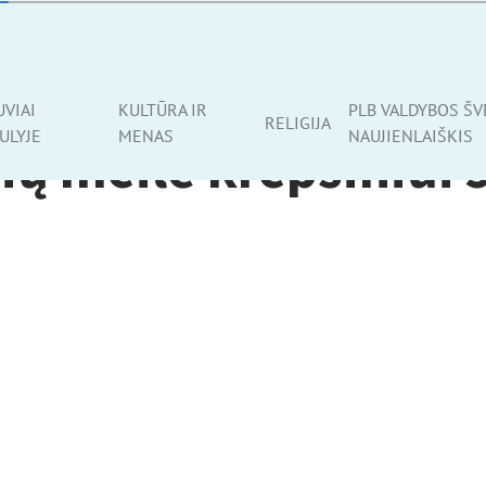
UVIAI
KULTŪRA IR
PLB VALDYBOS ŠV
RELIGIJA
ULYJE
MENAS
NAUJIENLAIŠKIS
ių meilė krepšiniui s