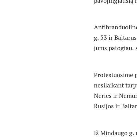
pavojingiausią 
Antibranduolinė
g. 53 ir Baltar
jums patogiau. 
Protestuosime pr
nesilaikant tarp
Neries ir Nemun
Rusijos ir Balta
Iš Mindaugo g. 