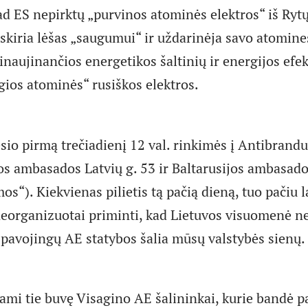
ad ES nepirktų „purvinos atominės elektros“ iš Rytų
 skiria lėšas „saugumui“ ir uždarinėja savo atomine
inaujinančios energetikos šaltinių ir energijos efe
gios atominės“ rusiškos elektros.
io pirmą trečiadienį 12 val. rinkimės į Antibrandu
os ambasados Latvių g. 53 ir Baltarusijos ambasad
os“). Kiekvienas pilietis tą pačią dieną, tuo pačiu lai
neorganizuotai priminti, kad Lietuvos visuomenė n
l pavojingų AE statybos šalia mūsų valstybės sienų.
ami tie buvę Visagino AE šalininkai, kurie bandė pa