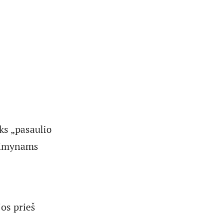
ks „pasaulio
kaimynams
jos prieš