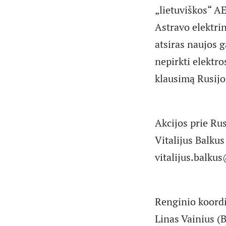
„lietuviškos“ A
Astravo elektri
atsiras naujos g
nepirkti elektro
klausimą Rusijo
Akcijos prie Ru
Vitalijus Balkus
vitalijus.balku
Renginio koordi
Linas Vainius (