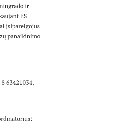
ningrado ir
kaujant ES
ai įsipareigojus
vizų panaikinimo
k. 8 63421034,
ordinatorius: