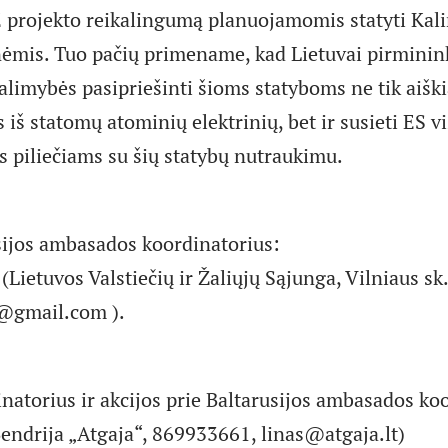
E projekto reikalingumą planuojamomis statyti Kali
nėmis. Tuo pačių primename, kad Lietuvai pirminin
alimybės pasipriešinti šioms statyboms ne tik aiški
s iš statomų atominių elektrinių, bet ir susieti ES 
s piliečiams su šių statybų nutraukimu.
sijos ambasados koordinatorius:
 (Lietuvos Valstiečių ir Žaliųjų Sąjunga, Vilniaus s
s@gmail.com ).
natorius ir akcijos prie Baltarusijos ambasados ko
Bendrija „Atgaja“, 869933661, linas@atgaja.lt)