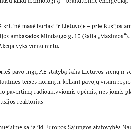
mūsų laikų technologiją – branduolinę energetiką.
 kritinė masė buriasi ir Lietuvoje – prie Rusijos 
usijos ambasados Mindaugo g. 13 (šalia „Maximos“). 
Akcija vyks vienu metu.
ieš pavojingų AE statybą šalia Lietuvos sienų ir s
tautinės teisės normų ir keliant pavojų visam regio
o pavertimą radioaktyviomis upėmis, nes jomis pl
rusijos reaktorius.
nueisime šalia iki Europos Sąjungos atstovybės Na