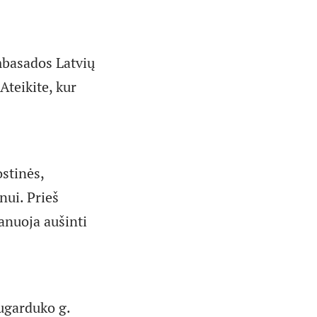
ambasados Latvių
Ateikite, kur
ostinės,
nui. Prieš
anuoja aušinti
ugarduko g.