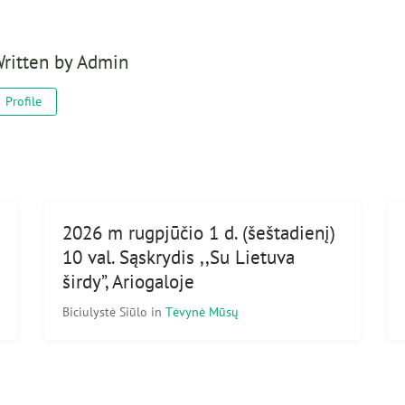
ritten by
Admin
Profile
2026 m rugpjūčio 1 d. (šeštadienį)
10 val. Sąskrydis ,,Su Lietuva
širdy”, Ariogaloje
Biciulystė Siūlo
in
Tėvynė Mūsų