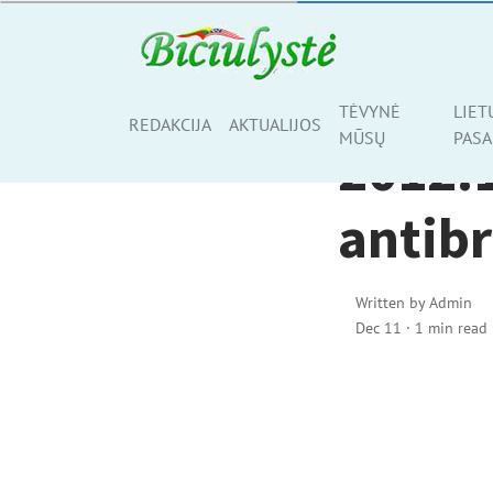
TĖVYNĖ MŪSŲ
TĖVYNĖ
LIET
Share
REDAKCIJA
AKTUALIJOS
MŪSŲ
PASA
2012.
antibr
Written by
Admin
Dec 11
·
1 min read