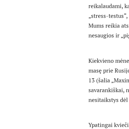
reikalaudami, k
„stress-testus“,
Mums reikia ats
nesaugios ir „pi
Kiekvieno mėnes
masę prie Rusij
13 (šalia „Maxim
savarankiškai, 
nesitaikstys dė
Ypatingai kvieči