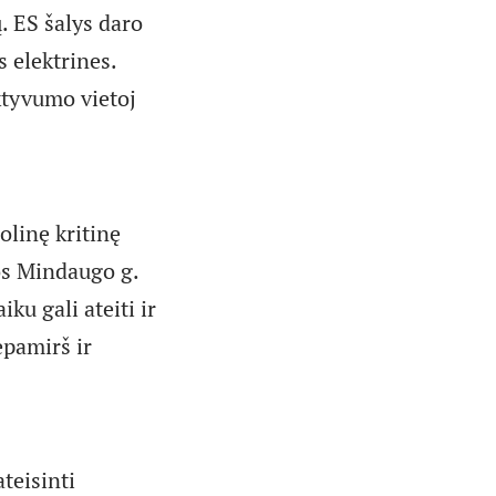
. ES šalys daro
s elektrines.
ktyvumo vietoj
olinę kritinę
os Mindaugo g.
ku gali ateiti ir
epamirš ir
teisinti