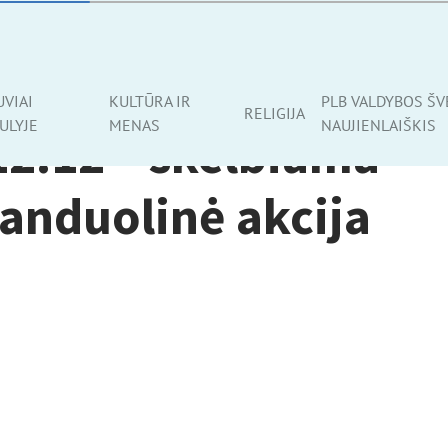
UVIAI
KULTŪRA IR
PLB VALDYBOS ŠV
RELIGIJA
ULYJE
MENAS
NAUJIENLAIŠKIS
12.12 – skelbiama
anduolinė akcija