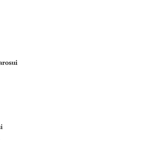
arosui
i
i