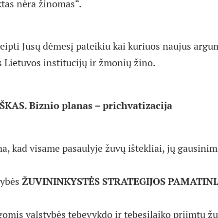
aktas nėra žinomas“.
ipti Jūsų dėmesį pateikiu kai kuriuos naujus argu
 Lietuvos institucijų ir žmonių žino.
KAS. Biznio planas – prichvatizacija
a, kad visame pasaulyje žuvų ištekliai, jų gausinim
tybės
ŽUVININKYSTĖS STRATEGIJOS PAMATINI
omis valstybės tebevykdo ir tebesilaiko priimtų žu