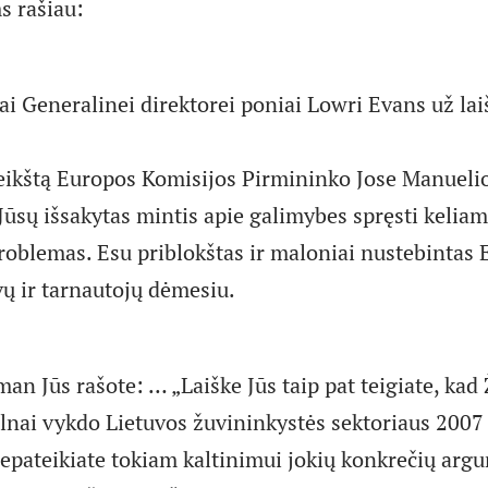
s rašiau:
i Generalinei direktorei poniai Lowri Evans už lai
eikštą Europos Komisijos Pirmininko Jose Manueli
Jūsų išsakytas mintis apie galimybes spręsti kelia
roblemas. Esu priblokštas ir maloniai nustebintas
ų ir tarnautojų dėmesiu.
an Jūs rašote: … „Laiške Jūs taip pat teigiate, kad
ilnai vykdo Lietuvos žuvininkystės sektoriaus 200
epateikiate tokiam kaltinimui jokių konkrečių arg