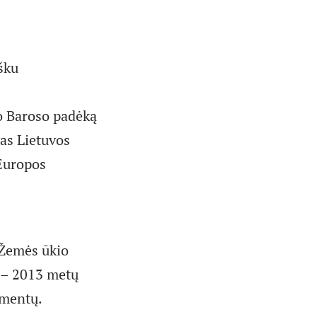
šku
o Baroso padėką
mas Lietuvos
 Europos
 Žemės ūkio
7 – 2013 metų
umentų.