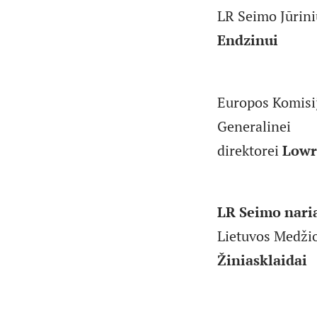
LR Seimo Jūrini
Endzinui
Europos Komisij
Generalinei
direktorei
Lowr
LR Seimo nari
Lietuvos Medžio
Žiniasklaidai