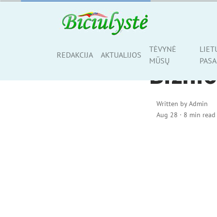
TĖVYNĖ MŪSŲ
TĖVYNĖ
LIET
Share
REDAKCIJA
AKTUALIJOS
MŪSŲ
PASA
Biznio
Written by
Admin
Aug 28
·
8 min read