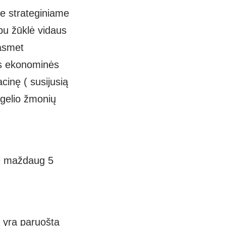
e strateginiame
u žūklė vidaus
kasmet
lės ekonominės
acinę ( susijusią
ugelio
žmonių
lė maždaug 5
, yra paruošta