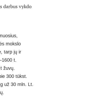
os darbus vykdo
amuosius,
nės mokslo
 tarp jų ir
–1600 t.
t žuvų.
ie 300 tūkst.
g už 30 mln. Lt.
ų.