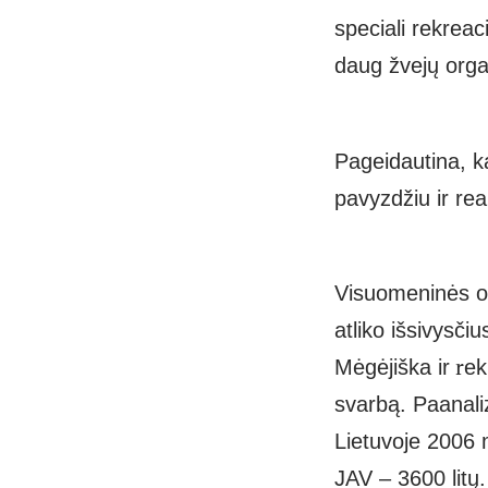
speciali rekreac
daug žvejų
orga
Pageidautina, ka
pavyzdžiu ir real
Visuomeninės or
atliko
išsivysčiu
r
Mėgėjiška ir
ek
svarbą. Paanali
Lietuvoje 2006 
JAV – 3600 litų.