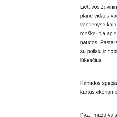
Lietuvos žuvini
plane vidaus v
vandenyse kai
meškerioja apie
naudos. Pastara
su poilsiu ir ho
lūkesčius.
Kanados special
kartus ekonomiš
Pvz.. maža vals