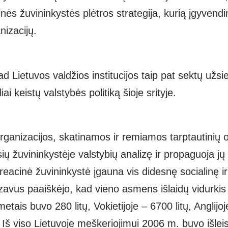
inės žuvininkystės plėtros strategija, kurią įgyvend
nizacijų.
d Lietuvos valdžios institucijos taip pat sektų užsie
iai keistų valstybės politiką šioje srityje.
ganizacijos, skatinamos ir remiamos tarptautinių o
sių žuvininkystėje valstybių analizę ir propaguoja jų p
reacinė žuvininkystė įgauna vis didesnę socialinę 
zavus paaiškėjo,
kad vieno asmens išlaidų vidurkis
metais buvo 280 litų, Vokietijoje – 6700
litų, Anglijo
 Iš viso Lietuvoje meškeriojimui 2006 m. buvo išlei