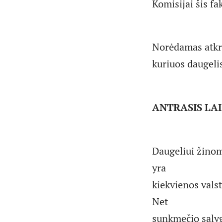
Komisijai šis f
Norėdamas atkre
kuriuos daugelis
ANTRASIS LAIŠ
Daugeliui žinom
yra
kiekvienos vals
Net
sunkmečio sąlyg