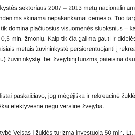
nkystės sektoriaus 2007 – 2013 metų nacionaliniam
andenims skiriama nepakankamai dėmesio. Tuo tarp
p
tik domina plačiuosius visuomenės sluoksnius – 
 0,5 mln. žmonių. Kaip tik
čia galima gauti ir dide
isiais metais žuvininkystė persiorentuojanti
į rekre
biu) žuvininkystę, bei žvejybinį turizmą pateisina da
istai paskaičiavo, jog mėgėjiška ir rekreacinė žūk
kai efektyvesnė negu verslinė žvejyba.
tybė Velsas į žūklės turizmą investuoja 50 mln. Lt.