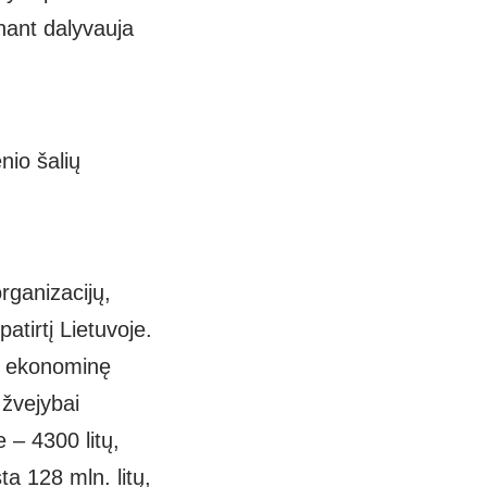
inant dalyvauja
nio šalių
rganizacijų,
atirtį Lietuvoje.
ir ekonominę
 žvejybai
je – 4300 litų,
sta
128 mln. litų,