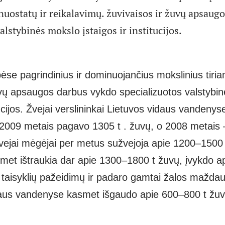
uostatų ir reikalavimų. žuvivaisos ir žuvų apsaug
alstybinės mokslo įstaigos ir institucijos.
bėse pagrindinius ir dominuojančius mokslinius tiri
uvų apsaugos darbus vykdo specializuotos valstybi
ucijos.
Žvejai verslininkai Lietuvos vidaus vandenyse,
 2009 metais
pagavo 1305 t . žuvų, o 2008 metais 
ejai mėgėjai per metus sužvejoja apie
1200–1500 
smet ištraukia dar apie 1300–1800 t žuvų, įvykdo ap
 taisyklių pažeidimų ir padaro gamtai žalos maždau
aus vandenyse kasmet išgaudo apie 600–800 t žuv