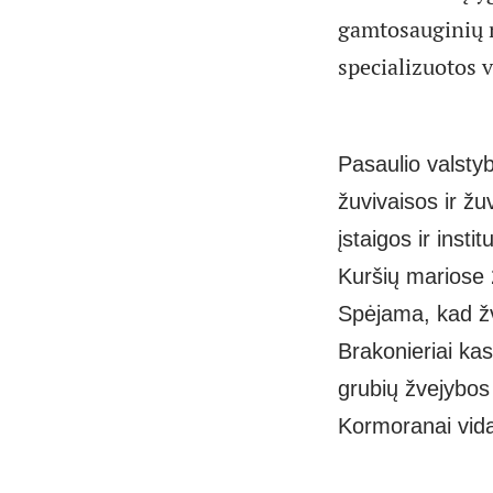
gamtosauginių n
specializuotos v
Pasaulio valsty
žuvivaisos ir ž
įstaigos ir instit
Kuršių mariose
Spėjama, kad žv
Brakonieriai ka
grubių žvejybos
Kormoranai
vid