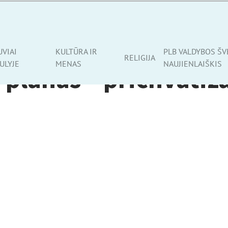
UVIAI
KULTŪRA IR
PLB VALDYBOS ŠV
RELIGIJA
ULYJE
MENAS
NAUJIENLAIŠKIS
 planas – prichvatiz