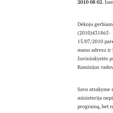
2010 08 02
. Jum
Dėkoju gerbiama
(2010)431865-
15/07/2010 par
mano adresu ir 
žuvininkystės p
Komisijos vadov
Savo atsakyme m
ministerija nep
programą, bet n