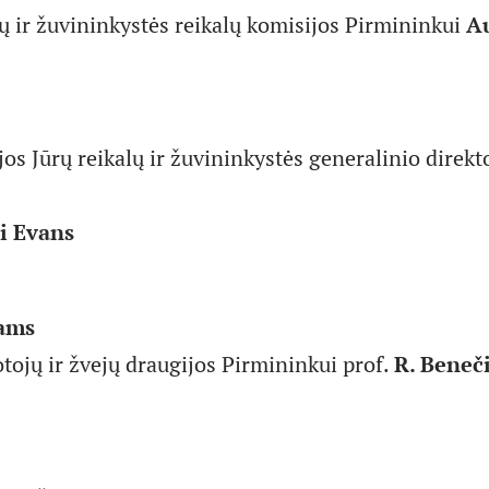
ų ir žuvininkystės reikalų komisijos Pirmininkui
A
os Jūrų reikalų ir žuvininkystės generalinio direkt
i Evans
ams
tojų ir žvejų draugijos Pirmininkui prof.
R. Beneč