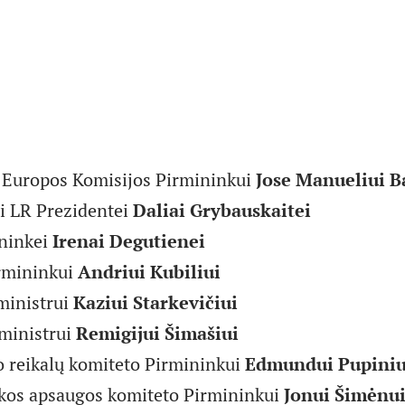
i Europos Komisijos Pirmininkui
Jose Manueliui B
ai LR Prezidentei
Daliai Grybauskaitei
ninkei
Irenai Degutienei
irmininkui
Andriui Kubiliui
ministrui
Kaziui Starkevičiui
ministrui
Remigijui Šimašiui
 reikalų komiteto Pirmininkui
Edmundui Pupiniu
kos apsaugos komiteto Pirmininkui
Jonui Šimėnu