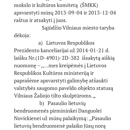
mokslo ir kultūros komitetą (ŠMKK)
apsvarstyti mūsų 2013-09-04 ir 2013-12-04
raštus ir atsakyti į juos.
Sąjūdžio Vilniaus miesto taryba
dėkoja:
a) Lietuvos Respublikos
Prezidento kanceliarijai už 2014-01-21 d.
laišku Nr.(1D-4901)-2D-382 išsakytą aiškią
nuomonę – ,,…mes kreipėmės į Lietuvos
Respublikos Kultūros ministeriją ir
paprašėme apsvarstyti galimybę atšaukti
valstybės saugomo paveldo objekto statusą
Vilniaus Žaliojo tilto skulptūroms. „
b) Pasaulio lietuvių
bendruomenės pirmininkei Danguolei
Novickienei už mūsų palaikymą: ,,Pasaulio
lietuvių bendruomenė palaiko Jūsų norą