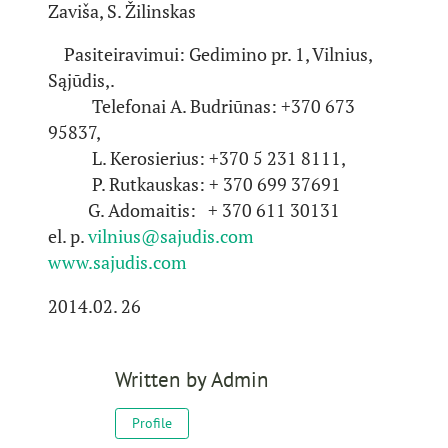
Zaviša, S. Žilinskas
Pasiteiravimui: Gedimino pr. 1, Vilnius,
Sąjūdis,.
Telefonai A. Budriūnas: +370 673
95837,
L. Kerosierius: +370 5 231 8111,
P. Rutkauskas: + 370 699 37691
G. Adomaitis: + 370 611 30131
el. p.
vilnius@sajudis.com
www.sajudis.com
2014.02. 26
Written by
Admin
Profile