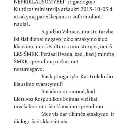
NEPRIKLAUSOMYBEI“.ir įpareigojo
Kultūros ministeriją atšaukti 2013-10-03 d
atsakymą pareiškėjams ir suformuluoti
naujai .
Sąjūdžio Vilniaus miesto taryba
iki šiai dienai negavo jokio atsakymo šiuo
klausimu nei iš Kultūros ministerijos, nei iš
LRS ŠMKK. Peršasi išvada, kad , kad į minėtą
ŠMKK sprendimą niekas net
nesureagavo.
Paslaptinga tyla Kas trukdo šio
klausimo svarstymui?
Susidaro nuomonė, kad
Lietuvos Respublikos Seimas visiškai
nusišalino nuo šio klausimo sprendimo.
Mes vis dar tikimės atsakymo ir
dialogo šiais klausimais.