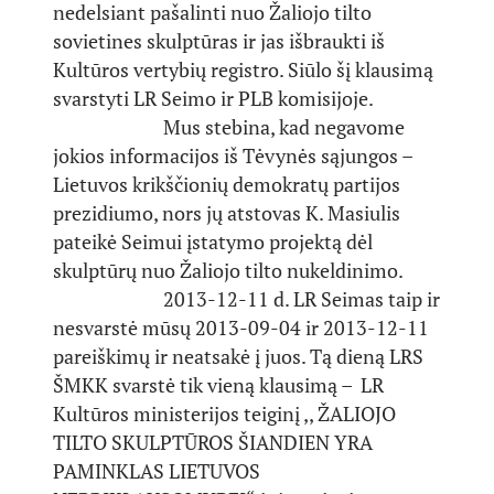
nedelsiant pašalinti nuo Žaliojo tilto
sovietines skulptūras ir jas išbraukti iš
Kultūros vertybių registro. Siūlo šį klausimą
svarstyti LR Seimo ir PLB komisijoje.
Mus stebina, kad negavome
jokios informacijos iš Tėvynės sąjungos –
Lietuvos krikščionių demokratų partijos
prezidiumo, nors jų atstovas K. Masiulis
pateikė Seimui įstatymo projektą dėl
skulptūrų nuo Žaliojo tilto nukeldinimo.
2013-12-11 d. LR Seimas taip ir
nesvarstė mūsų 2013-09-04 ir 2013-12-11
pareiškimų ir neatsakė į juos. Tą dieną LRS
ŠMKK svarstė tik vieną klausimą – LR
Kultūros ministerijos teiginį ,, ŽALIOJO
TILTO SKULPTŪROS ŠIANDIEN YRA
PAMINKLAS LIETUVOS