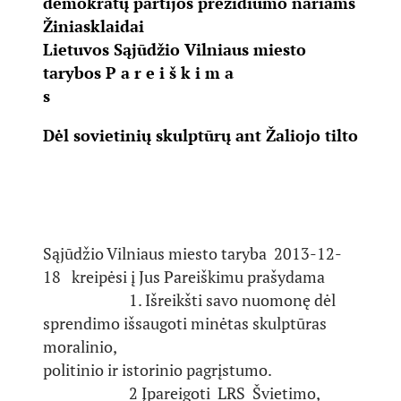
demokratų partijos prezidiumo nariams
Žiniasklaidai
Lietuvos Sąjūdžio Vilniaus miesto
tarybos P a r e i š k i m a
s
Dėl sovietinių skulptūrų ant Žaliojo tilto
Sąjūdžio Vilniaus miesto taryba 2013-12-
18 kreipėsi į Jus Pareiškimu prašydama
1. Išreikšti savo nuomonę dėl
sprendimo išsaugoti minėtas skulptūras
moralinio,
politinio ir istorinio pagrįstumo.
2 Įpareigoti LRS Švietimo,