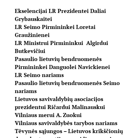
Ekselencijai LR Prezidentei Daliai
Grybauskaitei
LR Seimo Pirmininkei Loretai
Graužinienei
LR Ministrui Pirmininkui Algirdui
Butkevičiui
Pasaulio lietuvių bendruomenės
Pirmininkei Danguolei Navickienei
LR Seimo nariams
Pasaulio lietuvių bendruomenės Seimo
nariams
Lietuvos savivaldybių asociacijos
prezidentui Ričardui Malinauskui
Vilniaus merui A. Zuokui
Vilniaus savivaldybės tarybos nariams
Tėvynės sąjungos – Lietuvos krikščionių