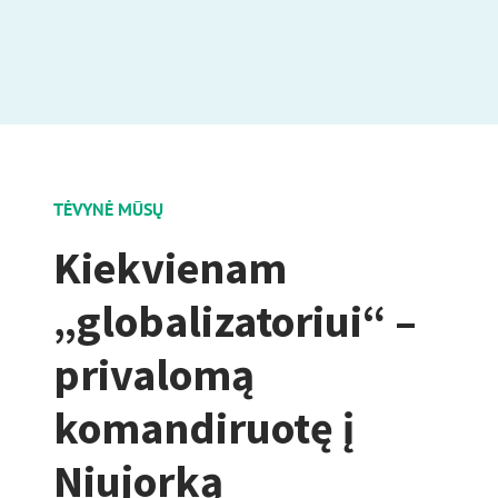
TĖVYNĖ MŪSŲ
Kiekvienam
„globalizatoriui“ –
privalomą
komandiruotę į
Niujorką