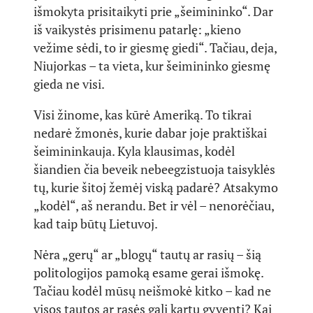
išmokyta prisitaikyti prie „šeimininko“. Dar
iš vaikystės prisimenu patarlę: „kieno
vežime sėdi, to ir giesmę giedi“. Tačiau, deja,
Niujorkas – ta vieta, kur šeimininko giesmę
gieda ne visi.
Visi žinome, kas kūrė Ameriką. To tikrai
nedarė žmonės, kurie dabar joje praktiškai
šeimininkauja. Kyla klausimas, kodėl
šiandien čia beveik nebeegzistuoja taisyklės
tų, kurie šitoj žemėj viską padarė? Atsakymo
„kodėl“, aš nerandu. Bet ir vėl – nenorėčiau,
kad taip būtų Lietuvoj.
Nėra „gerų“ ar „blogų“ tautų ar rasių – šią
politologijos pamoką esame gerai išmokę.
Tačiau kodėl mūsų neišmokė kitko – kad ne
visos tautos ar rasės gali kartu gyventi? Kai