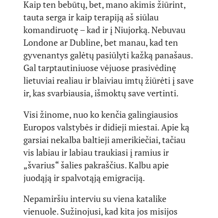
Kaip ten bebūtų, bet, mano akimis žiūrint,
tauta serga ir kaip terapiją aš siūlau
komandiruotę – kad ir į Niujorką. Nebuvau
Londone ar Dubline, bet manau, kad ten
gyvenantys galėtų pasiūlyti kažką panašaus.
Gal tarptautiniuose vėjuose prasivėdinę
lietuviai realiau ir blaiviau imtų žiūrėti į save
ir, kas svarbiausia, išmoktų save vertinti.
Visi žinome, nuo ko kenčia galingiausios
Europos valstybės ir didieji miestai. Apie ką
garsiai nekalba baltieji amerikiečiai, tačiau
vis labiau ir labiau traukiasi į ramius ir
„švarius“ šalies pakraščius. Kalbu apie
juodąją ir spalvotąją emigraciją.
Nepamiršiu interviu su viena katalike
vienuole. Sužinojusi, kad kita jos misijos