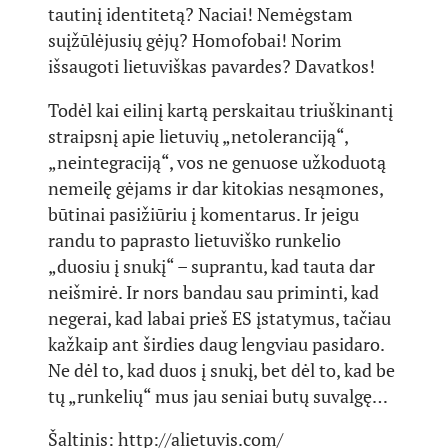
tautinį identitetą? Naciai! Nemėgstam
suįžūlėjusių gėjų? Homofobai! Norim
išsaugoti lietuviškas pavardes? Davatkos!
Todėl kai eilinį kartą perskaitau triuškinantį
straipsnį apie lietuvių „netoleranciją“,
„neintegraciją“, vos ne genuose užkoduotą
nemeilę gėjams ir dar kitokias nesąmones,
būtinai pasižiūriu į komentarus. Ir jeigu
randu to paprasto lietuviško runkelio
„duosiu į snukį“ – suprantu, kad tauta dar
neišmirė. Ir nors bandau sau priminti, kad
negerai, kad labai prieš ES įstatymus, tačiau
kažkaip ant širdies daug lengviau pasidaro.
Ne dėl to, kad duos į snukį, bet dėl to, kad be
tų „runkelių“ mus jau seniai butų suvalgę…
Šaltinis:
http://alietuvis.com/