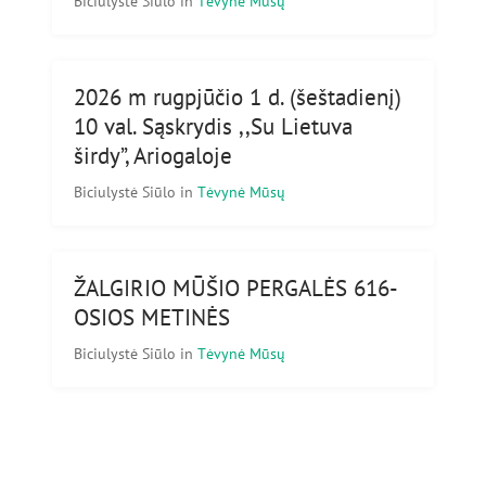
Biciulystė Siūlo
in
Tėvynė Mūsų
2026 m rugpjūčio 1 d. (šeštadienį)
10 val. Sąskrydis ,,Su Lietuva
širdy”, Ariogaloje
Biciulystė Siūlo
in
Tėvynė Mūsų
ŽALGIRIO MŪŠIO PERGALĖS 616-
OSIOS METINĖS
Biciulystė Siūlo
in
Tėvynė Mūsų