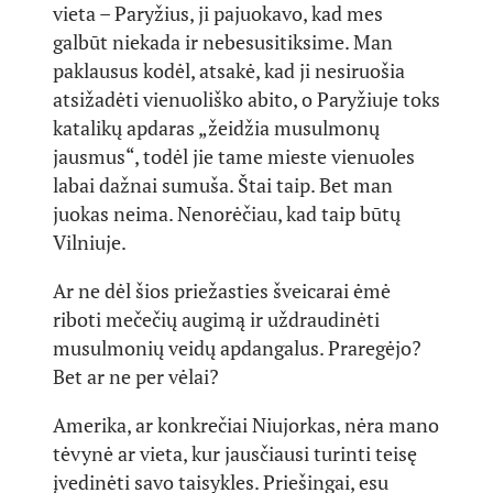
vieta – Paryžius, ji pajuokavo, kad mes
galbūt niekada ir nebesusitiksime. Man
paklausus kodėl, atsakė, kad ji nesiruošia
atsižadėti vienuoliško abito, o Paryžiuje toks
katalikų apdaras „žeidžia musulmonų
jausmus“, todėl jie tame mieste vienuoles
labai dažnai sumuša. Štai taip. Bet man
juokas neima. Nenorėčiau, kad taip būtų
Vilniuje.
Ar ne dėl šios priežasties šveicarai ėmė
riboti mečečių augimą ir uždraudinėti
musulmonių veidų apdangalus. Praregėjo?
Bet ar ne per vėlai?
Amerika, ar konkrečiai Niujorkas, nėra mano
tėvynė ar vieta, kur jausčiausi turinti teisę
įvedinėti savo taisykles. Priešingai, esu