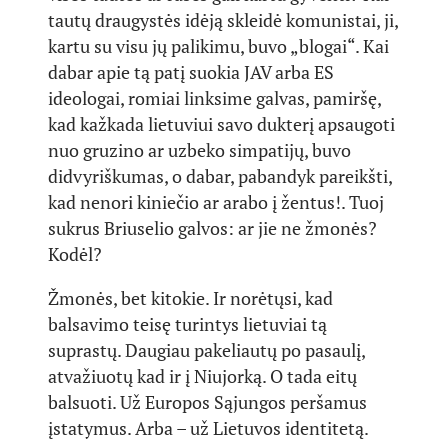
tautų draugystės idėją skleidė komunistai, ji,
kartu su visu jų palikimu, buvo „blogai“. Kai
dabar apie tą patį suokia JAV arba ES
ideologai, romiai linksime galvas, pamiršę,
kad kažkada lietuviui savo dukterį apsaugoti
nuo gruzino ar uzbeko simpatijų, buvo
didvyriškumas, o dabar, pabandyk pareikšti,
kad nenori kiniečio ar arabo į žentus!. Tuoj
sukrus Briuselio galvos: ar jie ne žmonės?
Kodėl?
Žmonės, bet kitokie. Ir norėtųsi, kad
balsavimo teisę turintys lietuviai tą
suprastų. Daugiau pakeliautų po pasaulį,
atvažiuotų kad ir į Niujorką. O tada eitų
balsuoti. Už Europos Sąjungos peršamus
įstatymus. Arba – už Lietuvos identitetą.