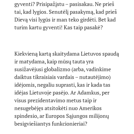
gyventi? Prisipažįstu – pasisakau. Ne prieš
tai, kad lygios. Senutėlį pasakymą, kad prieš
Dievą visi lygūs ir man teko girdėti. Bet kad
turim kartu gyventi! Kas taip pasakė?
Kiekvieną kartą skaitydama Lietuvos spaudą
ir matydama, kaip mūsų tauta yra
susižavėjusi globalizmo (arba, vadinkime
daiktus tikraisiais vardais – nutautėjimo)
idėjomis, negaliu suprasti, kas ir kada tas
idėjas Lietuvoje pasėjo. Ar Adamkus, per
visus prezidentavimo metus taip ir
nesugebėjęs atsitokėti nuo Amerikos
spindesio, ar Europos Sąjungos milijonų
besigviešiantys funkcionieriai?