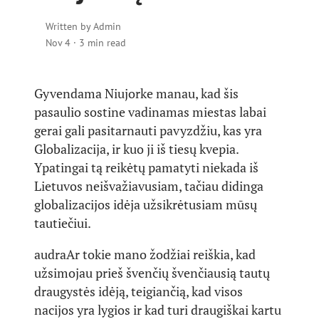
Written by
Admin
Nov 4
·
3 min read
Gyvendama Niujorke manau, kad šis
pasaulio sostine vadinamas miestas labai
gerai gali pasitarnauti pavyzdžiu, kas yra
Globalizacija, ir kuo ji iš tiesų kvepia.
Ypatingai tą reikėtų pamatyti niekada iš
Lietuvos neišvažiavusiam, tačiau didinga
globalizacijos idėja užsikrėtusiam mūsų
tautiečiui.
audraAr tokie mano žodžiai reiškia, kad
užsimojau prieš švenčių švenčiausią tautų
draugystės idėją, teigiančią, kad visos
nacijos yra lygios ir kad turi draugiškai kartu