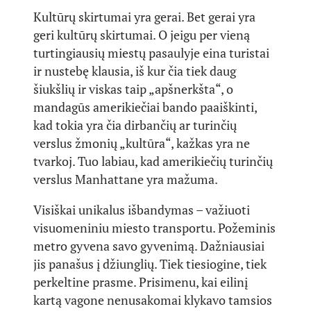
Kultūrų skirtumai yra gerai. Bet gerai yra
geri kultūrų skirtumai. O jeigu per vieną
turtingiausių miestų pasaulyje eina turistai
ir nustebę klausia, iš kur čia tiek daug
šiukšlių ir viskas taip „apšnerkšta“, o
mandagūs amerikiečiai bando paaiškinti,
kad tokia yra čia dirbančių ar turinčių
verslus žmonių „kultūra“, kažkas yra ne
tvarkoj. Tuo labiau, kad amerikiečių turinčių
verslus Manhattane yra mažuma.
Visiškai unikalus išbandymas – važiuoti
visuomeniniu miesto transportu. Požeminis
metro gyvena savo gyvenimą. Dažniausiai
jis panašus į džiunglių. Tiek tiesiogine, tiek
perkeltine prasme. Prisimenu, kai eilinį
kartą vagone nenusakomai klykavo tamsios