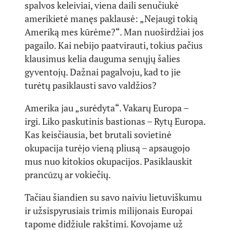
spalvos keleiviai, viena daili senučiukė
amerikietė manęs paklausė: „Nejaugi tokią
Ameriką mes kūrėme?“. Man nuoširdžiai jos
pagailo. Kai nebijo paatvirauti, tokius pačius
klausimus kelia dauguma senųjų šalies
gyventojų. Dažnai pagalvoju, kad to jie
turėtų pasiklausti savo valdžios?
Amerika jau „surėdyta“. Vakarų Europa –
irgi. Liko paskutinis bastionas – Rytų Europa.
Kas keisčiausia, bet brutali sovietinė
okupacija turėjo vieną pliusą – apsaugojo
mus nuo kitokios okupacijos. Pasiklauskit
prancūzų ar vokiečių.
Tačiau šiandien su savo naiviu lietuviškumu
ir užsispyrusiais trimis milijonais Europai
tapome didžiule rakštimi. Kovojame už