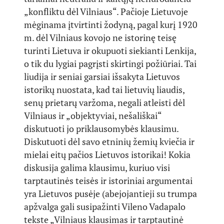
„konfliktu dėl Vilniaus“. Pačioje Lietuvoje
mėginama įtvirtinti žodyną, pagal kurį 1920
m. dėl Vilniaus kovojo ne istorinę teisę
turinti Lietuva ir okupuoti siekianti Lenkija,
o tik du lygiai pagrįsti skirtingi požiūriai. Tai
liudija ir seniai garsiai išsakyta Lietuvos
istorikų nuostata, kad tai lietuvių liaudis,
senų prietarų varžoma, negali atleisti dėl
Vilniaus ir „objektyviai, nešališkai“
diskutuoti jo priklausomybės klausimu.
Diskutuoti dėl savo etninių žemių kviečia ir
mielai eitų pačios Lietuvos istorikai! Kokia
diskusija galima klausimu, kuriuo visi
tarptautinės teisės ir istoriniai argumentai
yra Lietuvos pusėje (abejojantieji su trumpa
apžvalga gali susipažinti Vileno Vadapalo
tekste „Vilniaus klausimas ir tarptautinė