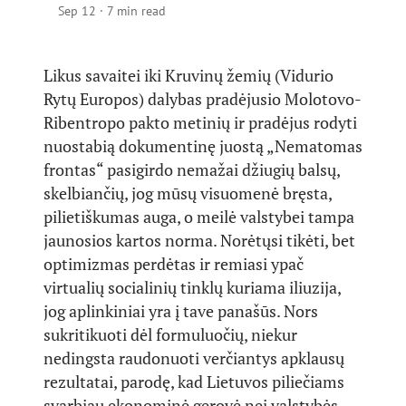
Sep 12
·
7 min read
Likus savaitei iki Kruvinų žemių (Vidurio
Rytų Europos) dalybas pradėjusio Molotovo-
Ribentropo pakto metinių ir pradėjus rodyti
nuostabią dokumentinę juostą „Nematomas
frontas“ pasigirdo nemažai džiugių balsų,
skelbiančių, jog mūsų visuomenė bręsta,
pilietiškumas auga, o meilė valstybei tampa
jaunosios kartos norma. Norėtųsi tikėti, bet
optimizmas perdėtas ir remiasi ypač
virtualių socialinių tinklų kuriama iliuzija,
jog aplinkiniai yra į tave panašūs. Nors
sukritikuoti dėl formuluočių, niekur
nedingsta raudonuoti verčiantys apklausų
rezultatai, parodę, kad Lietuvos piliečiams
svarbiau ekonominė gerovė nei valstybės