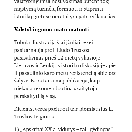
valstybingumui nesuvokimas būtent tokį
mąstymą turinčių formuoti ir stiprinti
istorikų gretose neretai yra pats ryškiausias.
Valstybingumo matu matuoti
Tobula iliustracija šiai įžūliai tezei
pasitarnauja prof. Liudo Truskos
pasisakymas prieš 12 metų vykusioje
Lietuvos ir Lenkijos istorikų diskusijoje apie
II pasaulinio karo metų rezistenciją abiejose
šalyse. Nors tai sena publikacija, kaip
niekada rekomenduotina skaitytojui
perskaityti ją visą.
Kitiems, verta pacituoti tris įdomiausius L.
Truskos teiginius:
1) „Apskritai XX a. vidurys – tai „gėdingas“