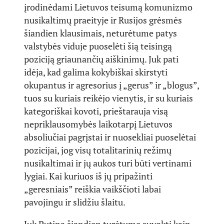
įrodinėdami Lietuvos teisumą komunizmo
nusikaltimų praeityje ir Rusijos grėsmės
šiandien klausimais, neturėtume patys
valstybės viduje puoselėti šią teisingą
poziciją griaunančių aiškinimų. Juk pati
idėja, kad galima kokybiškai skirstyti
okupantus ir agresorius į „gerus” ir „blogus”,
tuos su kuriais reikėjo vienytis, ir su kuriais
kategoriškai kovoti, prieštarauja visą
nepriklausomybės laikotarpį Lietuvos
absoliučiai pagrįstai ir nuosekliai puoselėtai
pozicijai, jog visų totalitarinių režimų
nusikaltimai ir jų aukos turi būti vertinami
lygiai. Kai kuriuos iš jų pripažinti
„geresniais” reiškia vaikščioti labai
pavojingu ir slidžiu šlaitu.