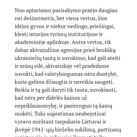
Nuo aptariamo pasisakymo praėjo daugiau
nei dešimtmetis, bet viena vertus, šios
idėjos gyvos ir niekur nedingo, priešingai,
klesti istorijos tyrimų institucijose ir
akademinėje aplinkoje. Antra vertus, tik
dabar akivaizdžios agresijos prieš brolišką
ukrainiečių tautą ir suvokimo, kad gali ateiti
ir mūsų eilė, akivaizdoje vėl pradedame
suvokti, kad valstybingumas nėra duotybė,
kuria galima džiaugtis ir nereikia saugoti.
Reikia ir tą gali daryti tik tauta, suvokianti,
kad nėra per didelės kainos už
nepriklausomybę, ir pasirengusi tą kainą
mokėti. Toks supratimas neabejotinai
vyravo mirštant tarpukario Lietuvai ir
įkvėpė 1941-ųjų birželio sukilimą, partizanų