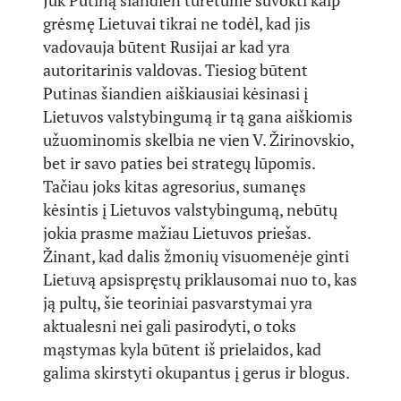
Juk Putiną šiandien turėtume suvokti kaip
grėsmę Lietuvai tikrai ne todėl, kad jis
vadovauja būtent Rusijai ar kad yra
autoritarinis valdovas. Tiesiog būtent
Putinas šiandien aiškiausiai kėsinasi į
Lietuvos valstybingumą ir tą gana aiškiomis
užuominomis skelbia ne vien V. Žirinovskio,
bet ir savo paties bei strategų lūpomis.
Tačiau joks kitas agresorius, sumanęs
kėsintis į Lietuvos valstybingumą, nebūtų
jokia prasme mažiau Lietuvos priešas.
Žinant, kad dalis žmonių visuomenėje ginti
Lietuvą apsispręstų priklausomai nuo to, kas
ją pultų, šie teoriniai pasvarstymai yra
aktualesni nei gali pasirodyti, o toks
mąstymas kyla būtent iš prielaidos, kad
galima skirstyti okupantus į gerus ir blogus.