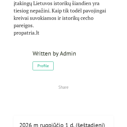
įtakingų Lietuvos istorikų šiandien yra
tiesiog nepažini. Kaip tik todėl pavojingai
kreivai suvokiamos ir istorikų cecho
pareigos.
propatria.lt
Written by
Admin
Profile
Share
2026 m rugpjūčio 1 d. (šeštadienį)