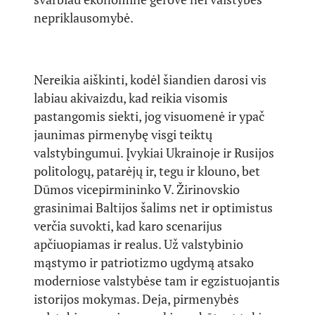
nepriklausomybė.
Nereikia aiškinti, kodėl šiandien darosi vis
labiau akivaizdu, kad reikia visomis
pastangomis siekti, jog visuomenė ir ypač
jaunimas pirmenybę visgi teiktų
valstybingumui. Įvykiai Ukrainoje ir Rusijos
politologų, patarėjų ir, tegu ir klouno, bet
Dūmos vicepirmininko V. Žirinovskio
grasinimai Baltijos šalims net ir optimistus
verčia suvokti, kad karo scenarijus
apčiuopiamas ir realus. Už valstybinio
mąstymo ir patriotizmo ugdymą atsako
moderniose valstybėse tam ir egzistuojantis
istorijos mokymas. Deja, pirmenybės