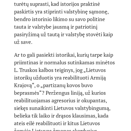
turėtų suprasti, kad istorijos praktinė
paskirtis yra stiprinti valstybinę sąmonę,
bendro istorinio likimo su savo politine
tauta ir valstybe jausmą ir patriotinį
pasiryžimą už tautą ir valstybę stovėti kaip
už save.
Ar to gali pasiekti istorikai, kurių tarpe kaip
priimtinas ir normalus sutinkamas minėtos
L. Truskos kalbos teiginys, jog „Lietuvos
istorikų užduotis yra reabilituoti Armiją
Krajovą“, o „partizanų kovos buvo
beprasmės“? Peržengus liniją, už kurios
reabilituojamas agresorius ir okupantas,
siekęs sunaikinti Lietuvos valstybingumą,
belieka tik laiko ir drąsos klausimas, kada
ateis eilė reabilituoti ir kitus Lietuvos
žemėje Lietuvos žmones skerdusius