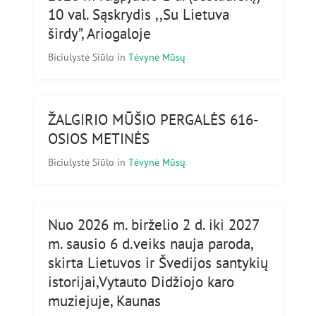
10 val. Sąskrydis ,,Su Lietuva
širdy”, Ariogaloje
Biciulystė Siūlo
in
Tėvynė Mūsų
ŽALGIRIO MŪŠIO PERGALĖS 616-
OSIOS METINĖS
Biciulystė Siūlo
in
Tėvynė Mūsų
Nuo 2026 m. birželio 2 d. iki 2027
m. sausio 6 d.veiks nauja paroda,
skirta Lietuvos ir Švedijos santykių
istorijai,Vytauto Didžiojo karo
muziejuje, Kaunas