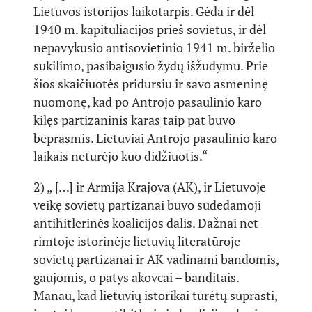
Lietuvos istorijos laikotarpis. Gėda ir dėl
1940 m. kapituliacijos prieš sovietus, ir dėl
nepavykusio antisovietinio 1941 m. birželio
sukilimo, pasibaigusio žydų išžudymu. Prie
šios skaičiuotės pridursiu ir savo asmeninę
nuomonę, kad po Antrojo pasaulinio karo
kilęs partizaninis karas taip pat buvo
beprasmis. Lietuviai Antrojo pasaulinio karo
laikais neturėjo kuo didžiuotis.“
2) „ […] ir Armija Krajova (AK), ir Lietuvoje
veikę sovietų partizanai buvo sudedamoji
antihitlerinės koalicijos dalis. Dažnai net
rimtoje istorinėje lietuvių literatūroje
sovietų partizanai ir AK vadinami bandomis,
gaujomis, o patys akovcai – banditais.
Manau, kad lietuvių istorikai turėtų suprasti,