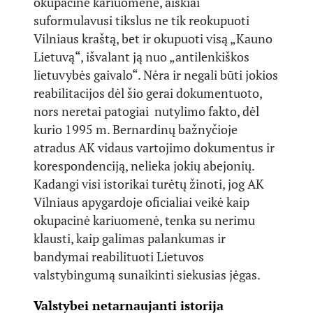
okupacinė kariuomenė, aiškiai
suformulavusi tikslus ne tik reokupuoti
Vilniaus kraštą, bet ir okupuoti visą „Kauno
Lietuvą“, išvalant ją nuo „antilenkiškos
lietuvybės gaivalo“. Nėra ir negali būti jokios
reabilitacijos dėl šio gerai dokumentuoto,
nors neretai patogiai nutylimo fakto, dėl
kurio 1995 m. Bernardinų bažnyčioje
atradus AK vidaus vartojimo dokumentus ir
korespondenciją, nelieka jokių abejonių.
Kadangi visi istorikai turėtų žinoti, jog AK
Vilniaus apygardoje oficialiai veikė kaip
okupacinė kariuomenė, tenka su nerimu
klausti, kaip galimas palankumas ir
bandymai reabilituoti Lietuvos
valstybingumą sunaikinti siekusias jėgas.
Valstybei netarnaujanti istorija