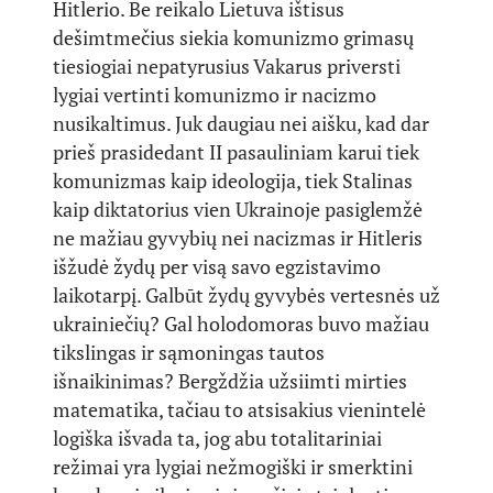
Hitlerio. Be reikalo Lietuva ištisus
dešimtmečius siekia komunizmo grimasų
tiesiogiai nepatyrusius Vakarus priversti
lygiai vertinti komunizmo ir nacizmo
nusikaltimus. Juk daugiau nei aišku, kad dar
prieš prasidedant II pasauliniam karui tiek
komunizmas kaip ideologija, tiek Stalinas
kaip diktatorius vien Ukrainoje pasiglemžė
ne mažiau gyvybių nei nacizmas ir Hitleris
išžudė žydų per visą savo egzistavimo
laikotarpį. Galbūt žydų gyvybės vertesnės už
ukrainiečių? Gal holodomoras buvo mažiau
tikslingas ir sąmoningas tautos
išnaikinimas? Bergždžia užsiimti mirties
matematika, tačiau to atsisakius vienintelė
logiška išvada ta, jog abu totalitariniai
režimai yra lygiai nežmogiški ir smerktini