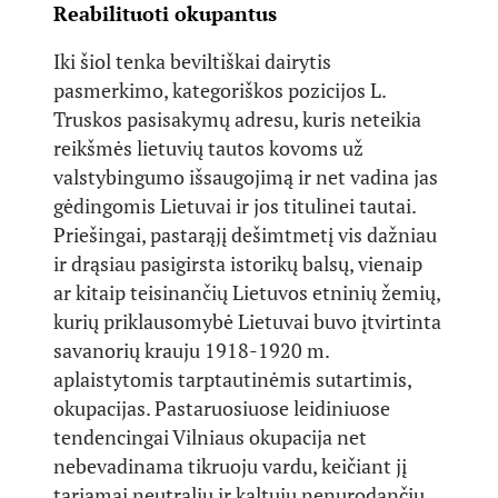
Reabilituoti okupantus
Iki šiol tenka beviltiškai dairytis
pasmerkimo, kategoriškos pozicijos L.
Truskos pasisakymų adresu, kuris neteikia
reikšmės lietuvių tautos kovoms už
valstybingumo išsaugojimą ir net vadina jas
gėdingomis Lietuvai ir jos titulinei tautai.
Priešingai, pastarąjį dešimtmetį vis dažniau
ir drąsiau pasigirsta istorikų balsų, vienaip
ar kitaip teisinančių Lietuvos etninių žemių,
kurių priklausomybė Lietuvai buvo įtvirtinta
savanorių krauju 1918-1920 m.
aplaistytomis tarptautinėmis sutartimis,
okupacijas. Pastaruosiuose leidiniuose
tendencingai Vilniaus okupacija net
nebevadinama tikruoju vardu, keičiant jį
tariamai neutraliu ir kaltųjų nenurodančiu