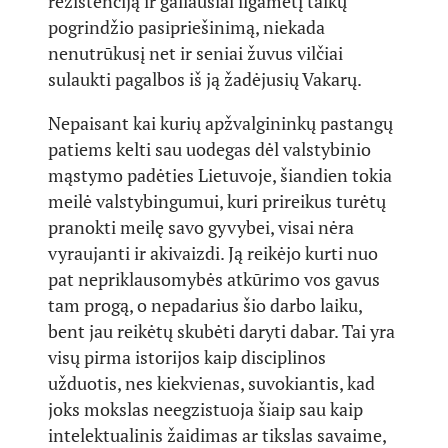
rezistenciją ir galiausiai ilgametį taikų
pogrindžio pasipriešinimą, niekada
nenutrūkusį net ir seniai žuvus vilčiai
sulaukti pagalbos iš ją žadėjusių Vakarų.
Nepaisant kai kurių apžvalgininkų pastangų
patiems kelti sau uodegas dėl valstybinio
mąstymo padėties Lietuvoje, šiandien tokia
meilė valstybingumui, kuri prireikus turėtų
pranokti meilę savo gyvybei, visai nėra
vyraujanti ir akivaizdi. Ją reikėjo kurti nuo
pat nepriklausomybės atkūrimo vos gavus
tam progą, o nepadarius šio darbo laiku,
bent jau reikėtų skubėti daryti dabar. Tai yra
visų pirma istorijos kaip disciplinos
užduotis, nes kiekvienas, suvokiantis, kad
joks mokslas neegzistuoja šiaip sau kaip
intelektualinis žaidimas ar tikslas savaime,