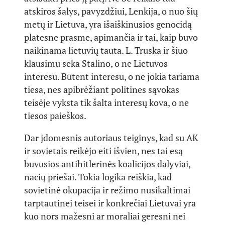
atskiros šalys, pavyzdžiui, Lenkija, o nuo šių
metų ir Lietuva, yra išaiškinusios genocidą
platesne prasme, apimančia ir tai, kaip buvo
naikinama lietuvių tauta. L. Truska ir šiuo
klausimu seka Stalino, o ne Lietuvos
interesu. Būtent interesu, o ne jokia tariama
tiesa, nes apibrėžiant politines sąvokas
teisėje vyksta tik šalta interesų kova, o ne
tiesos paieškos.
Dar įdomesnis autoriaus teiginys, kad su AK
ir sovietais reikėjo eiti išvien, nes tai esą
buvusios antihitlerinės koalicijos dalyviai,
nacių priešai. Tokia logika reiškia, kad
sovietinė okupacija ir režimo nusikaltimai
tarptautinei teisei ir konkrečiai Lietuvai yra
kuo nors mažesni ar moraliai geresni nei