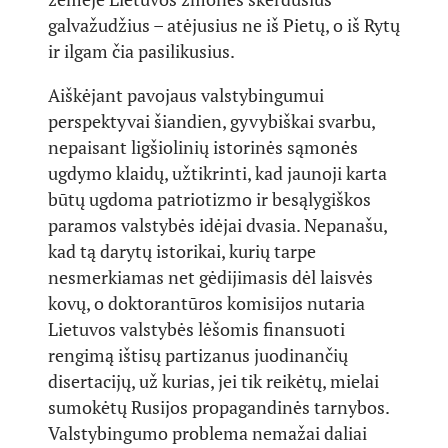
galvažudžius – atėjusius ne iš Pietų, o iš Rytų
ir ilgam čia pasilikusius.
Aiškėjant pavojaus valstybingumui
perspektyvai šiandien, gyvybiškai svarbu,
nepaisant ligšiolinių istorinės sąmonės
ugdymo klaidų, užtikrinti, kad jaunoji karta
būtų ugdoma patriotizmo ir besąlygiškos
paramos valstybės idėjai dvasia. Nepanašu,
kad tą darytų istorikai, kurių tarpe
nesmerkiamas net gėdijimasis dėl laisvės
kovų, o doktorantūros komisijos nutaria
Lietuvos valstybės lėšomis finansuoti
rengimą ištisų partizanus juodinančių
disertacijų, už kurias, jei tik reikėtų, mielai
sumokėtų Rusijos propagandinės tarnybos.
Valstybingumo problema nemažai daliai