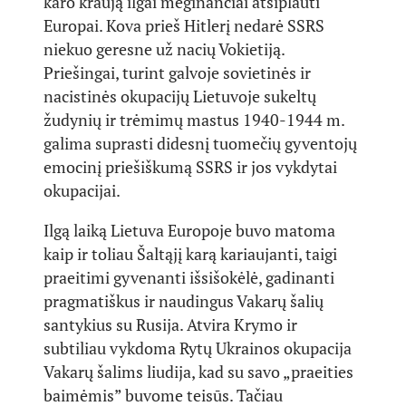
karo kraują ilgai mėginančiai atsiplauti
Europai. Kova prieš Hitlerį nedarė SSRS
niekuo geresne už nacių Vokietiją.
Priešingai, turint galvoje sovietinės ir
nacistinės okupacijų Lietuvoje sukeltų
žudynių ir trėmimų mastus 1940-1944 m.
galima suprasti didesnį tuomečių gyventojų
emocinį priešiškumą SSRS ir jos vykdytai
okupacijai.
Ilgą laiką Lietuva Europoje buvo matoma
kaip ir toliau Šaltąjį karą kariaujanti, taigi
praeitimi gyvenanti išsišokėlė, gadinanti
pragmatiškus ir naudingus Vakarų šalių
santykius su Rusija. Atvira Krymo ir
subtiliau vykdoma Rytų Ukrainos okupacija
Vakarų šalims liudija, kad su savo „praeities
baimėmis” buvome teisūs. Tačiau