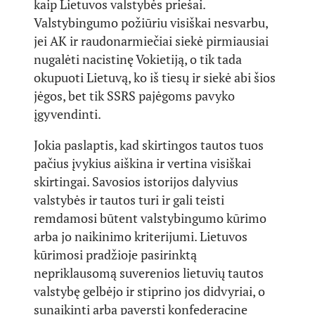
kaip Lietuvos valstybės priešai.
Valstybingumo požiūriu visiškai nesvarbu,
jei AK ir raudonarmiečiai siekė pirmiausiai
nugalėti nacistinę Vokietiją, o tik tada
okupuoti Lietuvą, ko iš tiesų ir siekė abi šios
jėgos, bet tik SSRS pajėgoms pavyko
įgyvendinti.
Jokia paslaptis, kad skirtingos tautos tuos
pačius įvykius aiškina ir vertina visiškai
skirtingai. Savosios istorijos dalyvius
valstybės ir tautos turi ir gali teisti
remdamosi būtent valstybingumo kūrimo
arba jo naikinimo kriterijumi. Lietuvos
kūrimosi pradžioje pasirinktą
nepriklausomą suverenios lietuvių tautos
valstybę gelbėjo ir stiprino jos didvyriai, o
sunaikinti arba paversti konfederacine