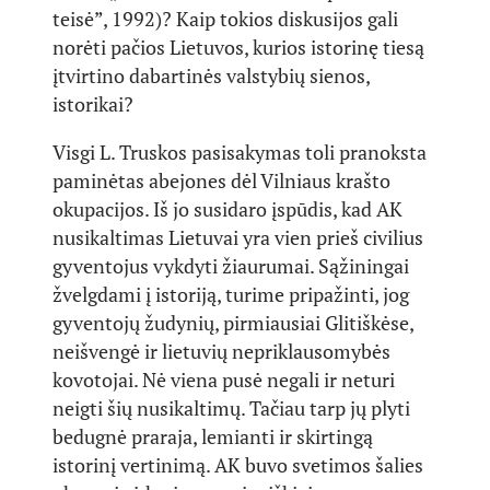
teisė”, 1992)? Kaip tokios diskusijos gali
norėti pačios Lietuvos, kurios istorinę tiesą
įtvirtino dabartinės valstybių sienos,
istorikai?
Visgi L. Truskos pasisakymas toli pranoksta
paminėtas abejones dėl Vilniaus krašto
okupacijos. Iš jo susidaro įspūdis, kad AK
nusikaltimas Lietuvai yra vien prieš civilius
gyventojus vykdyti žiaurumai. Sąžiningai
žvelgdami į istoriją, turime pripažinti, jog
gyventojų žudynių, pirmiausiai Glitiškėse,
neišvengė ir lietuvių nepriklausomybės
kovotojai. Nė viena pusė negali ir neturi
neigti šių nusikaltimų. Tačiau tarp jų plyti
bedugnė praraja, lemianti ir skirtingą
istorinį vertinimą. AK buvo svetimos šalies