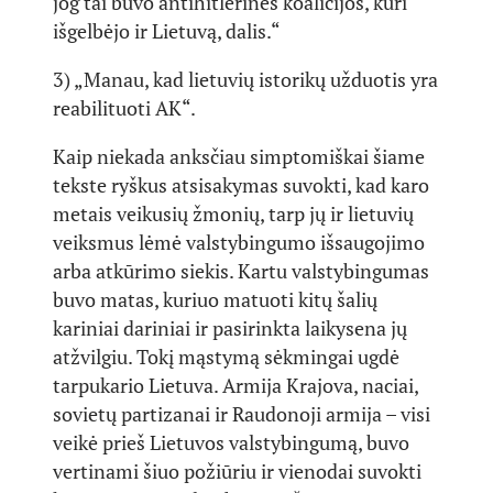
jog tai buvo antihitlerinės koalicijos, kuri
išgelbėjo ir Lietuvą, dalis.“
3) „Manau, kad lietuvių istorikų užduotis yra
reabilituoti AK“.
Kaip niekada anksčiau simptomiškai šiame
tekste ryškus atsisakymas suvokti, kad karo
metais veikusių žmonių, tarp jų ir lietuvių
veiksmus lėmė valstybingumo išsaugojimo
arba atkūrimo siekis. Kartu valstybingumas
buvo matas, kuriuo matuoti kitų šalių
kariniai dariniai ir pasirinkta laikysena jų
atžvilgiu. Tokį mąstymą sėkmingai ugdė
tarpukario Lietuva. Armija Krajova, naciai,
sovietų partizanai ir Raudonoji armija – visi
veikė prieš Lietuvos valstybingumą, buvo
vertinami šiuo požiūriu ir vienodai suvokti