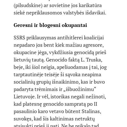
(pilsudskine) ar sovietine jos karikatūra
siekė nepriklausomos valstybės išdavikai.
Geresni ir blogesni okupantai
SSRS priklausymas antihitlerei koalicijai
nepadaro jos bent kiek mažiau agresore,
okupacine jėga, vykdžiusia genocidą prieš
lietuvių tautą. Genocido faktą L. Truska,
beje, iki šiol neigia, apeliuodamas į tai, jog
tarptautinėje teisėje ši sąvoka neapima
socialinių grupių išnaikinimo, kas ir buvo
padaryta trėmimais ir „išbuožinimu“
Lietuvoje. Ir vėl, istorikas negali nežinoti,
kad platesnę genocido sampratą po II
pasaulinio karo vetavo būtent Stalinas,
suvokęs, kad šis kaltinimas netruktų
atsisukti prieš jį patį. Ne be reikalo tad