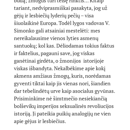
būdą; žmogus turi teisę rinktis… Kitaip
tariant, nedviprasmiškai pasakyta, jog už
gėjų ir lesbiečių lyderių pečių – visa
šiuolaikinė Europa. Todėl lygos vadovas V.
Simonko gali atsainiai mestelėti: mes
nereikalausime vienos lyties asmenų
santuokų; kol kas. Dėliodamas tokius faktus
ir faktelius, pagauni save, jog viskas
ganėtinai girdėta, o žmonijos istorijoje
viskas išbandyta. Nekalbėkime apie kokį
akmens amžiaus žmogų, kuris, norėdamas
gyventi tiktai kaip jis vienas nori, šiandien
dar tebelindėtų urve kaip asocialus gyvūnas.
Prisiminkime nė šimtmečio nesiekiančią
bolševikų imperijos seksualinės revoliucijos
istoriją. Ji pateikia puikių analogijų ne vien
apie gėjus ir lesbiečius.