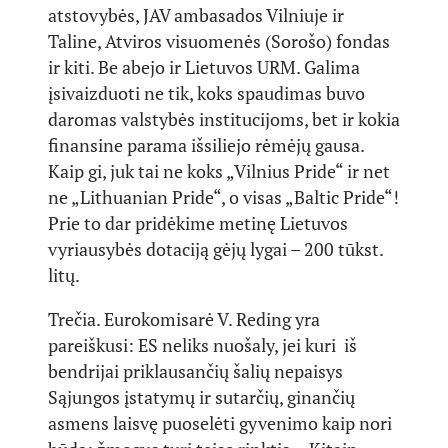
atstovybės, JAV ambasados Vilniuje ir
Taline, Atviros visuomenės (Sorošo) fondas
ir kiti. Be abejo ir Lietuvos URM. Galima
įsivaizduoti ne tik, koks spaudimas buvo
daromas valstybės institucijoms, bet ir kokia
finansine parama išsiliejo rėmėjų gausa.
Kaip gi, juk tai ne koks „Vilnius Pride“ ir net
ne „Lithuanian Pride“, o visas „Baltic Pride“!
Prie to dar pridėkime metinę Lietuvos
vyriausybės dotaciją gėjų lygai – 200 tūkst.
litų.
Trečia. Eurokomisarė V. Reding yra
pareiškusi: ES neliks nuošaly, jei kuri iš
bendrijai priklausančių šalių nepaisys
Sąjungos įstatymų ir sutarčių, ginančių
asmens laisvę puoselėti gyvenimo kaip nori