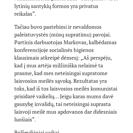
lytinių santykių formos yra privatus
reikalas“.
Tačiau buvo pastebimi ir nevaldomos
paleistuvystės (mūsų supratimu) pavojai.
Partinis darbuotojas Markovas, kalbėdamas
konferencijoje socialinės higienos
klausimais atkreipė dėmesį: „Aš perspėju,
kad į mus artėja milžiniška nelaimė ta
prasme, kad mes neteisingai supratome
laisvosios meilės sąvoką. Rezultatas yra
toks, kad iš tos laisvosios meilės komunistai
prisidarė vaikelių… Jeigu karas mums davė
gausybę invalidų, tai neteisingai suprasta
laisvoji meilė mus apdovanos dar didesniais
luošiais“.
Bolševikiniai vaikai