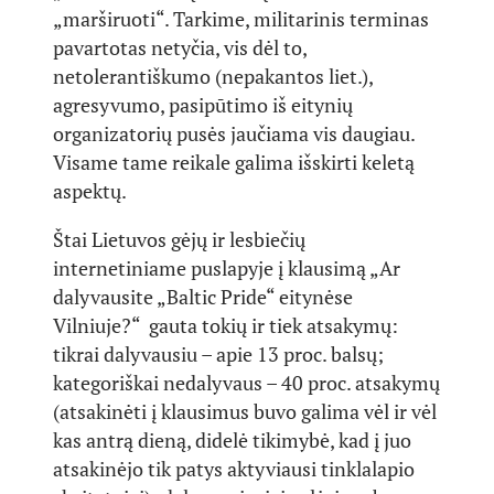
„marširuoti“. Tarkime, militarinis terminas
pavartotas netyčia, vis dėl to,
netolerantiškumo (nepakantos liet.),
agresyvumo, pasipūtimo iš eitynių
organizatorių pusės jaučiama vis daugiau.
Visame tame reikale galima išskirti keletą
aspektų.
Štai Lietuvos gėjų ir lesbiečių
internetiniame puslapyje į klausimą „Ar
dalyvausite „Baltic Pride“ eitynėse
Vilniuje?“ gauta tokių ir tiek atsakymų:
tikrai dalyvausiu – apie 13 proc. balsų;
kategoriškai nedalyvaus – 40 proc. atsakymų
(atsakinėti į klausimus buvo galima vėl ir vėl
kas antrą dieną, didelė tikimybė, kad į juo
atsakinėjo tik patys aktyviausi tinklalapio