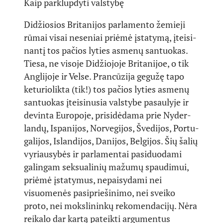
Kaip parklupdyti valstybę
Di­džio­sios Bri­ta­ni­jos par­la­men­to že­mie­ji
rū­mai visai neseniai pri­ėmė įsta­ty­mą, įtei­si­
nan­tį tos pa­čios ly­ties as­me­nų san­tuo­kas.
Tiesa, ne visoje Didžiojoje Britanijoe, o tik
Ang­li­jo­je ir Vel­se. Pra­ncū­zi­ja ge­gu­žę ta­po
keturiolikta (tik!) tos pa­čios ly­ties as­me­nų
san­tuo­kas įtei­si­nu­sia vals­ty­be pasaulyje ir
devinta Europoje, pri­si­dė­da­ma prie Ny­der­
lan­dų, Is­pa­ni­jos, Nor­ve­gi­jos, Šve­di­jos, Por­tu­
ga­li­jos, Is­lan­di­jos, Da­ni­jos, Bel­gi­jos. Šių šalių
vyriausybės ir parlamentai pasiduodami
galingam seksualinių mažumų spaudimui,
priėmė įstatymus, nepaisydami nei
visuomenės pasipriešinimo, nei sveiko
proto, nei mokslininkų rekomendacijų. Nėra
reikalo dar kartą pateikti argumentus