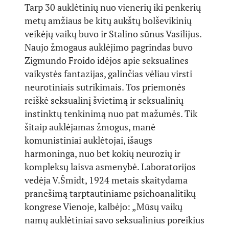
Tarp 30 auklėtinių nuo vienerių iki penkerių
metų amžiaus be kitų aukštų bolševikinių
veikėjų vaikų buvo ir Stalino sūnus Vasilijus.
Naujo žmogaus auklėjimo pagrindas buvo
Zigmundo Froido idėjos apie seksualines
vaikystės fantazijas, galinčias vėliau virsti
neurotiniais sutrikimais. Tos priemonės
reiškė seksualinį švietimą ir seksualinių
instinktų tenkinimą nuo pat mažumės. Tik
šitaip auklėjamas žmogus, manė
komunistiniai auklėtojai, išaugs
harmoninga, nuo bet kokių neurozių ir
kompleksų laisva asmenybė. Laboratorijos
vedėja V.Šmidt, 1924 metais skaitydama
pranešimą tarptautiniame psichoanalitikų
kongrese Vienoje, kalbėjo: „Mūsų vaikų
namų auklėtiniai savo seksualinius poreikius