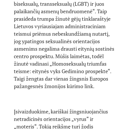
biseksualų, transseksualų (LGBT) ir juos
palaikančių asmenų bendruomenė“. Taip
prasideda trumpa žinutė gėjų tinklaraštyje
Lietuvos vyriausiajam administraciniam
teismui priėmus nebeskundžiamą nutartį,
jog ypatingos seksualinės orientacijos
asmenims negalima drausti eitynių sostinės
centro prospektu. Mūšis laimėtas, todėl
žinutė vadinasi „Homoseksualų triumfas
teisme: eitynės vyks Gedimino prospekte“.
Taigi žengtas dar vienas žingsnis Europos
pažangesnės žmonijos kūrimo link.
Įsivaizduokime, kariškai žingsniuojančius
netradicinės orientacijos „vyrus“ ir
„moteris“. Tokią reikšmę turi žodis