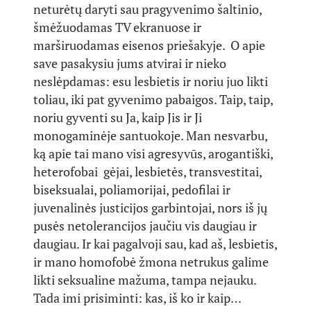
neturėtų daryti sau pragyvenimo šaltinio,
šmėžuodamas TV ekranuose ir
marširuodamas eisenos priešakyje. O apie
save pasakysiu jums atvirai ir nieko
neslėpdamas: esu lesbietis ir noriu juo likti
toliau, iki pat gyvenimo pabaigos. Taip, taip,
noriu gyventi su Ja, kaip Jis ir Ji
monogaminėje santuokoje. Man nesvarbu,
ką apie tai mano visi agresyvūs, arogantiški,
heterofobai gėjai, lesbietės, transvestitai,
biseksualai, poliamorijai, pedofilai ir
juvenalinės justicijos garbintojai, nors iš jų
pusės netolerancijos jaučiu vis daugiau ir
daugiau. Ir kai pagalvoji sau, kad aš, lesbietis,
ir mano homofobė žmona netrukus galime
likti seksualine mažuma, tampa nejauku.
Tada imi prisiminti: kas, iš ko ir kaip…