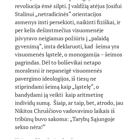
revoliucija ėmė silpti. Į valdžią atėjus Josifui
Stalinui „netradicinės“ orientacijos
asmenys imti persekioti, naikinti fiziškai, ir
per kelis dešimtmečius visuomenėje
įsivyravo neigiamas požiūris į „palaidą
gyvenimą“, imta deklaruoti, kad šeima yra
visuomenės ląstelė, o monogamija – šeimos
pagrindas. Dėl to bolševikai netapo
moralesni ir nepaneigė visuomenės
pavergimo ideologijos, iš tiesų ne
stiprindami šeimą kaip „ląstelę“, o
bandydami ją veikti kaip aritmetinę
individų sumą. Šiaip, ar taip, bet, atrodo, jau
Nikitos Chruščiovo vadovavimo laikais iš
tribūnų buvo sakoma: „Tarybų Sąjungoje
sekso nėra!“