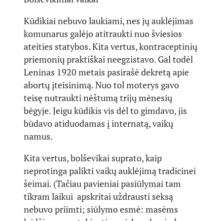
Kūdikiai nebuvo laukiami, nes jų auklėjimas
komunarus galėjo atitraukti nuo šviesios
ateities statybos. Kita vertus, kontraceptinių
priemonių praktiškai neegzistavo. Gal todėl
Leninas 1920 metais pasirašė dekretą apie
abortų įteisinimą. Nuo tol moterys gavo
teisę nutraukti nėštumą trijų mėnesių
bėgyje. Jeigu kūdikis vis dėl to gimdavo, jis
būdavo atiduodamas į internatą, vaikų
namus.
Kita vertus, bolševikai suprato, kaip
neprotinga palikti vaikų auklėjimą tradicinei
šeimai. (Tačiau pavieniai pasiūlymai tam
tikram laikui apskritai uždrausti seksą
nebuvo priimti; siūlymo esmė: masėms