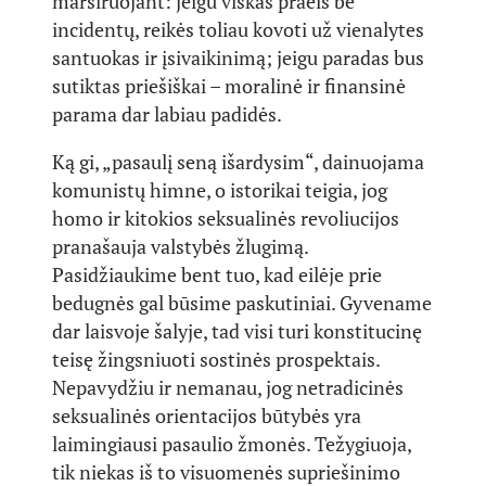
marširuojant: jeigu viskas praeis be
incidentų, reikės toliau kovoti už vienalytes
santuokas ir įsivaikinimą; jeigu paradas bus
sutiktas priešiškai – moralinė ir finansinė
parama dar labiau padidės.
Ką gi, „pasaulį seną išardysim“, dainuojama
komunistų himne, o istorikai teigia, jog
homo ir kitokios seksualinės revoliucijos
pranašauja valstybės žlugimą.
Pasidžiaukime bent tuo, kad eilėje prie
bedugnės gal būsime paskutiniai. Gyvename
dar laisvoje šalyje, tad visi turi konstitucinę
teisę žingsniuoti sostinės prospektais.
Nepavydžiu ir nemanau, jog netradicinės
seksualinės orientacijos būtybės yra
laimingiausi pasaulio žmonės. Težygiuoja,
tik niekas iš to visuomenės supriešinimo