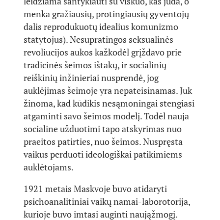
leidžiama santykiauti su viskuo, kas juda, o
menka gražiausių, protingiausių gyventojų
dalis reprodukuotų idealius komunizmo
statytojus). Nesupratingos seksualinės
revoliucijos aukos kažkodėl grįždavo prie
tradicinės šeimos ištakų, ir socialinių
reiškinių inžinieriai nusprendė, jog
auklėjimas šeimoje yra nepateisinamas. Juk
žinoma, kad kūdikis nesąmoningai stengiasi
atgaminti savo šeimos modelį. Todėl nauja
socialine užduotimi tapo atskyrimas nuo
praeitos patirties, nuo šeimos. Nuspręsta
vaikus perduoti ideologiškai patikimiems
auklėtojams.
1921 metais Maskvoje buvo atidaryti
psichoanalitiniai vaikų namai-laborotorija,
kurioje buvo imtasi auginti naująžmogį.