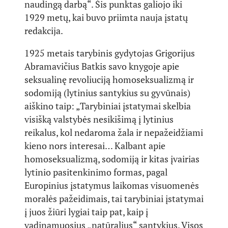
naudingą darbą“. Šis punktas galiojo iki
1929 metų, kai buvo priimta nauja įstatų
redakcija.
1925 metais tarybinis gydytojas Grigorijus
Abramavičius Batkis savo knygoje apie
seksualinę revoliuciją homoseksualizmą ir
sodomiją (lytinius santykius su gyvūnais)
aiškino taip: „Tarybiniai įstatymai skelbia
visišką valstybės nesikišimą į lytinius
reikalus, kol nedaroma žala ir nepažeidžiami
kieno nors interesai… Kalbant apie
homoseksualizmą, sodomiją ir kitas įvairias
lytinio pasitenkinimo formas, pagal
Europinius įstatymus laikomas visuomenės
moralės pažeidimais, tai tarybiniai įstatymai
į juos žiūri lygiai taip pat, kaip į
vadinamuosius „natūralius“ santykius. Visos