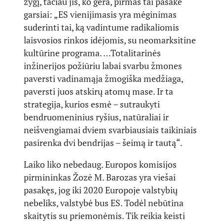
žygį, tačiau jis, ko gera, pirmas tai pasakė
garsiai: „ES vienijimasis yra mėginimas
suderinti tai, ką vadintume radikaliomis
laisvosios rinkos idėjomis, su neomarksitine
kultūrine programa. …Totalitarinės
inžinerijos požiūriu labai svarbu žmones
paversti vadinamąja žmogiška medžiaga,
paversti juos atskirų atomų mase. Ir ta
strategija, kurios esmė – sutraukyti
bendruomeninius ryšius, natūraliai ir
neišvengiamai dviem svarbiausiais taikiniais
pasirenka dvi bendrijas – šeimą ir tautą“.
Laiko liko nebedaug. Europos komisijos
pirmininkas Žozė M. Barozas yra viešai
pasakęs, jog iki 2020 Europoje valstybių
nebeliks, valstybė bus ES. Todėl nebūtina
skaitytis su priemonėmis. Tik reikia keisti