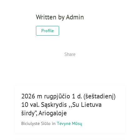
Written by
Admin
Profile
Share
2026 m rugpjūčio 1 d. (šeštadienį)
10 val. Sąskrydis ,,Su Lietuva
širdy”, Ariogaloje
Biciulystė Siūlo
in
Tėvynė Mūsų