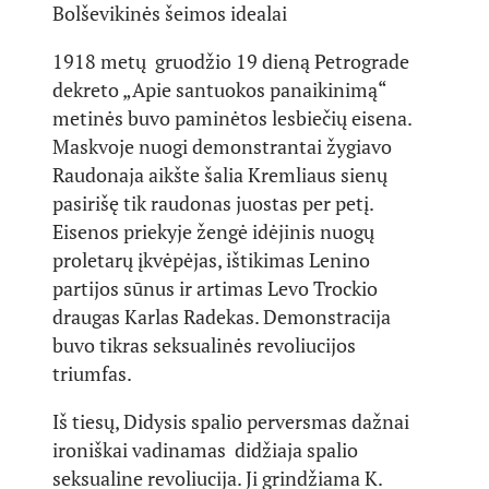
Bolševikinės šeimos idealai
1918 metų gruodžio 19 dieną Petrograde
dekreto „Apie santuokos panaikinimą“
metinės buvo paminėtos lesbiečių eisena.
Maskvoje nuogi demonstrantai žygiavo
Raudonaja aikšte šalia Kremliaus sienų
pasirišę tik raudonas juostas per petį.
Eisenos priekyje žengė idėjinis nuogų
proletarų įkvėpėjas, ištikimas Lenino
partijos sūnus ir artimas Levo Trockio
draugas Karlas Radekas. Demonstracija
buvo tikras seksualinės revoliucijos
triumfas.
Iš tiesų, Didysis spalio perversmas dažnai
ironiškai vadinamas didžiaja spalio
seksualine revoliucija. Ji grindžiama K.