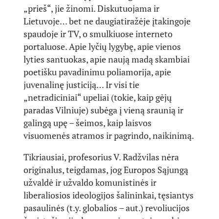
„prieš“, jie žinomi. Diskutuojama ir
Lietuvoje… bet ne daugiatiražėje įtakingoje
spaudoje ir TV, o smulkiuose interneto
portaluose. Apie lyčių lygybę, apie vienos
lyties santuokas, apie naują madą skambiai
poetišku pavadinimu poliamorija, apie
juvenalinę justiciją… Ir visi tie
„netradiciniai“ upeliai (tokie, kaip gėjų
paradas Vilniuje) subėga į vieną sraunią ir
galingą upę – šeimos, kaip laisvos
visuomenės atramos ir pagrindo, naikinimą.
Tikriausiai, profesorius V. Radžvilas nėra
originalus, teigdamas, jog Europos Sąjungą
užvaldė ir užvaldo komunistinės ir
liberaliosios ideologijos šalininkai, tęsiantys
pasaulinės (t.y. globalios – aut.) revoliucijos