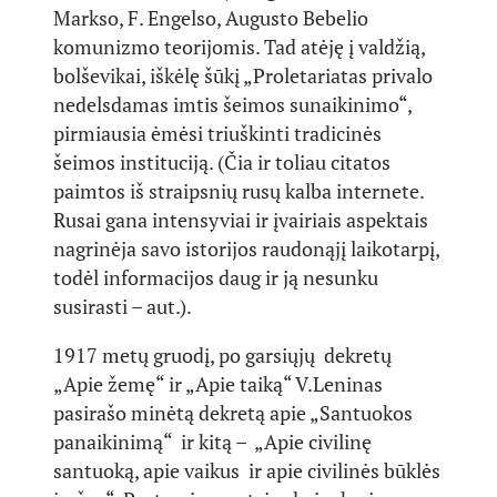
Markso, F. Engelso, Augusto Bebelio
komunizmo teorijomis. Tad atėję į valdžią,
bolševikai, iškėlę šūkį „Proletariatas privalo
nedelsdamas imtis šeimos sunaikinimo“,
pirmiausia ėmėsi triuškinti tradicinės
šeimos instituciją. (Čia ir toliau citatos
paimtos iš straipsnių rusų kalba internete.
Rusai gana intensyviai ir įvairiais aspektais
nagrinėja savo istorijos raudonąjį laikotarpį,
todėl informacijos daug ir ją nesunku
susirasti – aut.).
1917 metų gruodį, po garsiųjų dekretų
„Apie žemę“ ir „Apie taiką“ V.Leninas
pasirašo minėtą dekretą apie „Santuokos
panaikinimą“ ir kitą – „Apie civilinę
santuoką, apie vaikus ir apie civilinės būklės