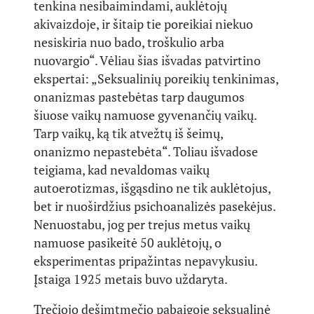
tenkina nesibaimindami, auklėtojų
akivaizdoje, ir šitaip tie poreikiai niekuo
nesiskiria nuo bado, troškulio arba
nuovargio“. Vėliau šias išvadas patvirtino
ekspertai: „Seksualinių poreikių tenkinimas,
onanizmas pastebėtas tarp daugumos
šiuose vaikų namuose gyvenančių vaikų.
Tarp vaikų, ką tik atvežtų iš šeimų,
onanizmo nepastebėta“. Toliau išvadose
teigiama, kad nevaldomas vaikų
autoerotizmas, išgąsdino ne tik auklėtojus,
bet ir nuoširdžius psichoanalizės pasekėjus.
Nenuostabu, jog per trejus metus vaikų
namuose pasikeitė 50 auklėtojų, o
eksperimentas pripažintas nepavykusiu.
Įstaiga 1925 metais buvo uždaryta.
Trečiojo dešimtmečio pabaigoje seksualinė