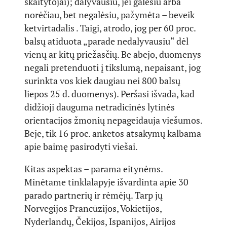
skaitytojai); dalyvausiu, jei galėsiu arba
norėčiau, bet negalėsiu, pažymėta – beveik
ketvirtadalis . Taigi, atrodo, jog per 60 proc.
balsų atiduota „parade nedalyvausiu“ dėl
vienų ar kitų priežasčių. Be abejo, duomenys
negali pretenduoti į tikslumą, nepaisant, jog
surinkta vos kiek daugiau nei 800 balsų
liepos 25 d. duomenys). Peršasi išvada, kad
didžioji dauguma netradicinės lytinės
orientacijos žmonių nepageidauja viešumos.
Beje, tik 16 proc. anketos atsakymų kalbama
apie baimę pasirodyti viešai.
Kitas aspektas – parama eitynėms.
Minėtame tinklalapyje išvardinta apie 30
parado partnerių ir rėmėjų. Tarp jų
Norvegijos Prancūzijos, Vokietijos,
Nyderlandų, Čekijos, Ispanijos, Airijos