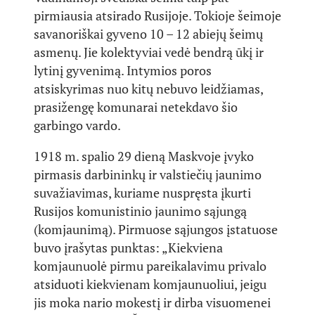
pirmiausia atsirado Rusijoje. Tokioje šeimoje
savanoriškai gyveno 10 – 12 abiejų šeimų
asmenų. Jie kolektyviai vedė bendrą ūkį ir
lytinį gyvenimą. Intymios poros
atsiskyrimas nuo kitų nebuvo leidžiamas,
prasižengę komunarai netekdavo šio
garbingo vardo.
1918 m. spalio 29 dieną Maskvoje įvyko
pirmasis darbininkų ir valstiečių jaunimo
suvažiavimas, kuriame nuspręsta įkurti
Rusijos komunistinio jaunimo sąjungą
(komjaunimą). Pirmuose sąjungos įstatuose
buvo įrašytas punktas: „Kiekviena
komjaunuolė pirmu pareikalavimu privalo
atsiduoti kiekvienam komjaunuoliui, jeigu
jis moka nario mokestį ir dirba visuomenei