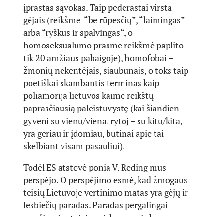
įprastas sąvokas. Taip pederastai virsta
gėjais (reikšme “be rūpesčių”, “laimingas”
arba “ryškus ir spalvingas“, o
homoseksualumo prasme reikšmė paplito
tik 20 amžiaus pabaigoje), homofobai –
žmonių nekentėjais, siaubūnais, o toks taip
poetiškai skambantis terminas kaip
poliamorija lietuvos kaime reikštų
paprasčiausią paleistuvystę (kai šiandien
gyveni su vienu/viena, rytoj – su kitu/kita,
yra geriau ir įdomiau, būtinai apie tai
skelbiant visam pasauliui).
Todėl ES atstovė ponia V. Reding mus
perspėjo. O perspėjimo esmė, kad žmogaus
teisių Lietuvoje vertinimo matas yra gėjų ir
lesbiečių paradas. Paradas pergalingai