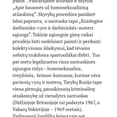
įrašus“. Pastarajame atsirado ir skyrius
„Apie bausmės už homoseksualizmą
atšaukimą“. Skyrybų procedūra pasidarė
labai paprasta, o santuoka tapo „fiziologine
darbininko-vyro ir darbininkės-moters
sąjunga“. Tokioje sąjungoje gimę vaikai
privalėjo būti nedelsiant paimti ir perduoti
kolektyviniam išlaikymui, kad tėvams
nebūtų trukdoma spartuoliškai dirbti. Tuo
pat metu legalizuotos visos santuokinės
sąjungos rūšys – homoseksualios,
trejybinės, šeimos-komunos, kuriose nėra
pavienių vyrų ir moterų. Tarybų Rusija tapo
viena pirmųjų, panaikinusių kriminalinę
atsakomybę už vienalytes santuokas
(Didžiojoje Britanijoje tai padaryta 1967, o
Vakarų Vokietijoje – 1969 metais).
Vadinamoji švediška šeima taip pat