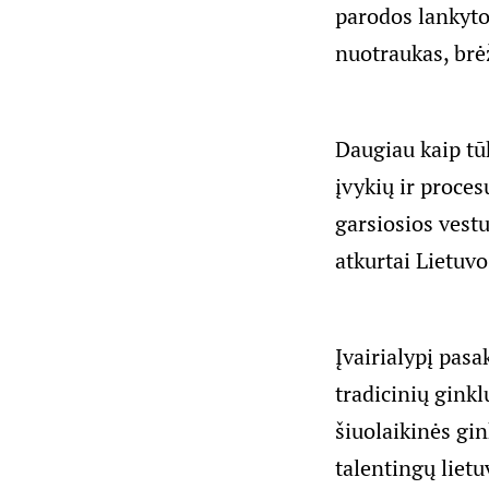
parodos lankyto
nuotraukas, brė
Daugiau kaip tū
įvykių ir procesų
garsiosios vestu
atkurtai Lietuvo
Įvairialypį pasa
tradicinių ginkl
šiuolaikinės gin
talentingų lietu