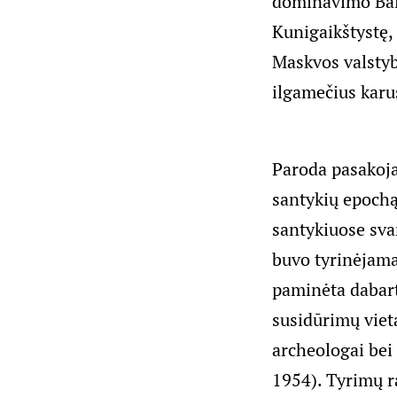
dominavimo Balt
Kunigaikštystę, 
Maskvos valstyb
ilgamečius karu
Paroda pasakoja 
santykių epochą
santykiuose sva
buvo tyrinėjama
paminėta dabart
susidūrimų vieta
archeologai bei
1954). Tyrimų r