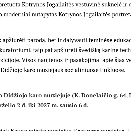
pretuota Kotrynos Jogailaitės vestuvinė suknelė ir 
 moderniai nutapytas Kotrynos Jogailaitės portret
 apžiūrėti parodą, bet ir dalyvauti teminėse edukac
kuratoriumi, taip pat apžiūrėti švedišką karinę tec
icijoje. Visos naujienos ir pasakojimai apie šias ve
 Didžiojo karo muziejaus socialiniuose tinkluose.
 Didžiojo karo muziejuje (K. Donelaičio g. 64,
želio 2 d. iki 2027 m. sausio 6 d.
iai: Kauno miesto muziejus, Kretingos muziejus, L