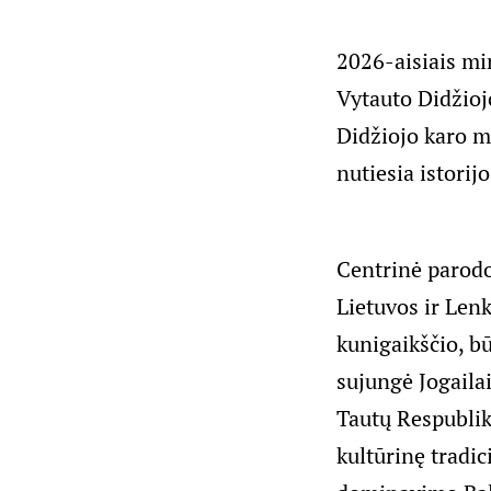
2026-aisiais mi
Vytauto Didžioj
Didžiojo karo m
nutiesia istorijo
Centrinė parodo
Lietuvos ir Lenk
kunigaikščio, b
sujungė Jogailai
Tautų Respubliko
kultūrinę tradici