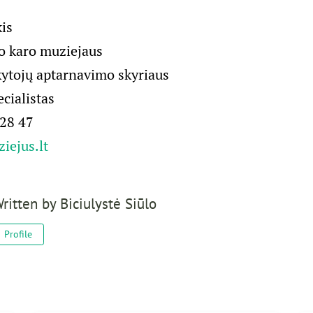
kis
o karo muziejaus
kytojų aptarnavimo skyriaus
ecialistas
 28 47
ejus.lt
ritten by
Biciulystė Siūlo
Profile