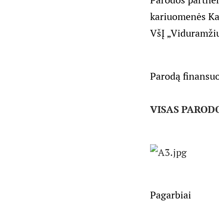
kariuomenės Kar
VšĮ „Viduramžių
Parodą finansuo
VISAS PARODO
Pagarbiai