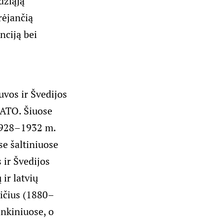
džiąją
rėjančią
nciją bei
tuvos ir Švedijos
NATO. Šiuose
 1928–1932 m.
se šaltiniuose
 ir Švedijos
ir latvių
vičius (1880–
inkiniuose, o