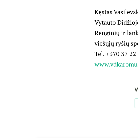
Kęstas Vasilevs
Vytauto Didžioj
Renginių ir lan
viešųjų ryšių sp
Tel. +370 37 22
www.vdkaromuzi
W