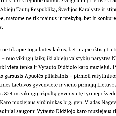
ijos jūros regione dalimi. Žvelgdami į Lietuvos Di
Abiejų Tautų Respubliką, Švedijos Karalystę ir stip
ę, matome ne tik mainus ir prekybą, bet ir konkure
s.
ne tik apie Jogailaitės laikus, bet ir apie ištisą Lie
 – nuo vikingų laikų iki abiejų valstybių narystės 
rbi vieta tenka ir Vytauto Didžiojo karo muziejui.
s garsusis Apuolės piliakalnis – pirmoji rašytiniuo
inės Lietuvos gyvenvietė ir vieno pirmųjų Lietuvos
. 854 m. vikingų užpultą gyvenvietę tyrinėjo švedų 
 Karo muziejaus viršininkas brg. gen. Vladas Nage
adiniai saugomi Vytauto Didžiojo karo muziejaus r