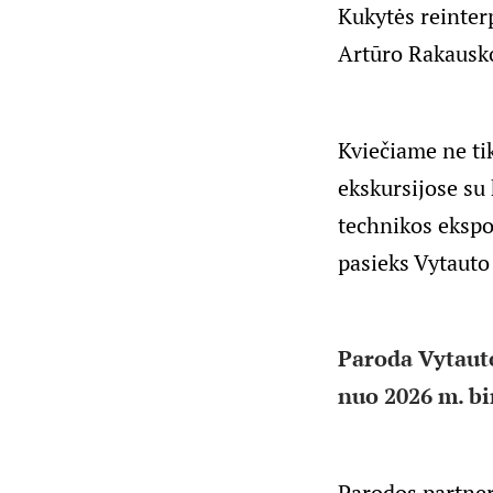
Kukytės reinter
Artūro Rakausko
Kviečiame ne tik
ekskursijose su 
technikos ekspoz
pasieks Vytauto
Paroda Vytauto
nuo 2026 m. bir
Parodos partner