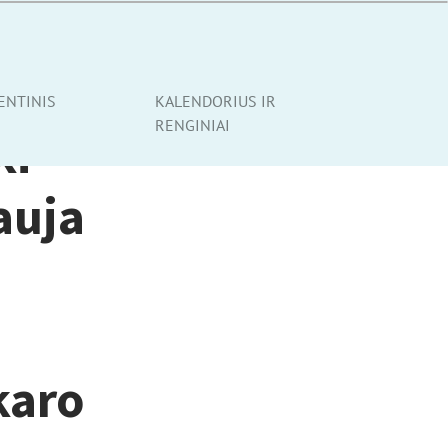
ENTINIS
KALENDORIUS IR
RENGINIAI
ki
auja
karo