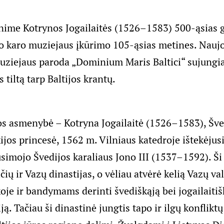
nime Kotrynos Jogailaitės (1526–1583) 500-ąsias 
o karo muziejaus įkūrimo 105-ąsias metines. Naujo
uziejaus paroda „Dominium Maris Baltici“ sujungia 
s tiltą tarp Baltijos krantų.
s asmenybė – Kotryna Jogailaitė (1526–1583), Šved
ijos princesė, 1562 m. Vilniaus katedroje ištekėjus
ūsimojo Švedijos karaliaus Jono III (1537–1592). Š
čių ir Vazų dinastijas, o vėliau atvėrė kelią Vazų v
je ir bandymams derinti švediškąją bei jogailaitišk
ją. Tačiau ši dinastinė jungtis tapo ir ilgų konfliktų