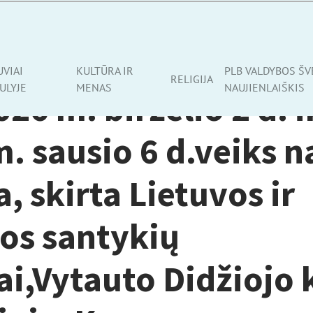
UVIAI
KULTŪRA IR
PLB VALDYBOS ŠV
RELIGIJA
ULYJE
MENAS
NAUJIENLAIŠKIS
26 m. birželio 2 d. i
. sausio 6 d.veiks n
, skirta Lietuvos ir
os santykių
jai,Vytauto Didžiojo 