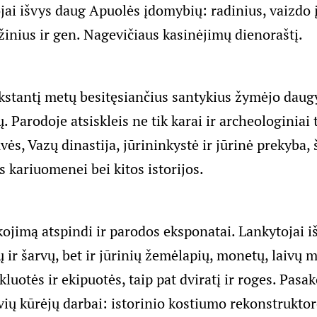
jai išvys daug Apuolės įdomybių: radinius, vaizdo 
žinius ir gen. Nagevičiaus kasinėjimų dienoraštį.
kstantį metų besitęsiančius santykius žymėjo daug
. Parodoje atsiskleis ne tik karai ir archeologiniai t
vės, Vazų dinastija, jūrininkystė ir jūrinė prekyba
s kariuomenei bei kitos istorijos.
kojimą atspindi ir parodos eksponatai. Lankytojai i
ų ir šarvų, bet ir jūrinių žemėlapių, monetų, laivų 
kluotės ir ekipuotės, taip pat dviratį ir roges. Pasa
vių kūrėjų darbai: istorinio kostiumo rekonstrukto