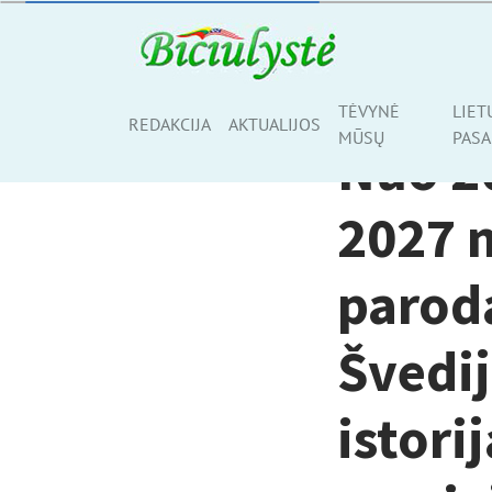
TĖVYNĖ MŪSŲ
TĖVYNĖ
LIET
Share
REDAKCIJA
AKTUALIJOS
MŪSŲ
PASA
Nuo 20
2027 m
paroda
Švedij
istori