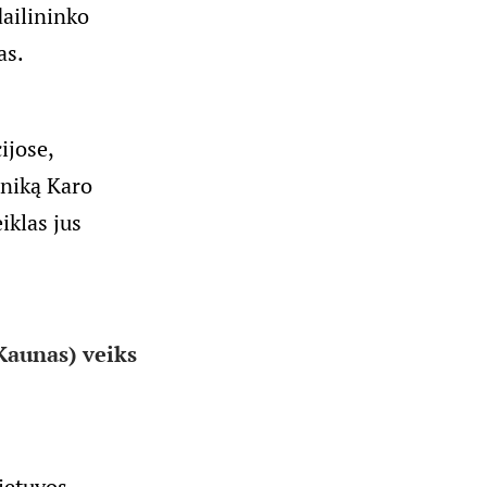
dailininko
as.
ijose,
hniką Karo
iklas jus
 Kaunas) veiks
ietuvos