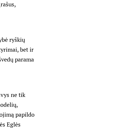
įrašus,
ybė ryškių
yrimai, bet ir
, švedų parama
švys ne tik
modelių,
kojimą papildo
rės Eglės