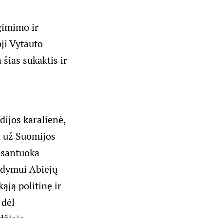
gimimo ir
ji Vytauto
šias sukaktis ir
ijos karalienė,
i už Suomijos
i santuoka
aldymui Abiejų
ąją politinę ir
 dėl