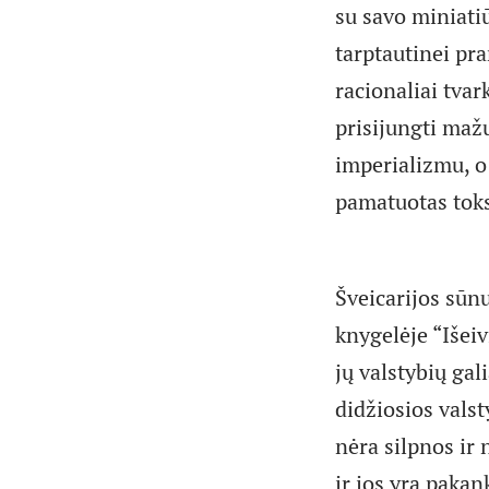
su savo miniatiū
tarptautinei pr
racionaliai tvar
prisijungti maž
imperializmu, o 
pamatuotas tok
Šveicarijos sūnu
knygelėje “Išei
jų valstybių gal
didžiosios vals
nėra silpnos ir
ir jos yra pakan