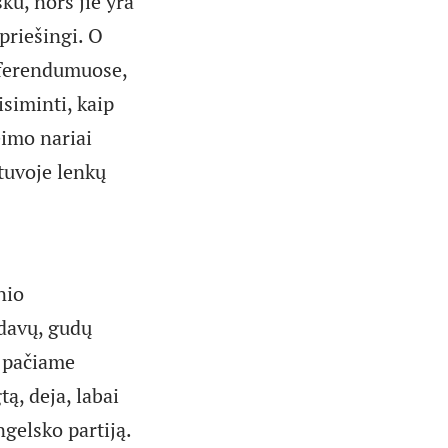
šku, nors jie yra
priešingi. O
referendumuose,
isiminti, kaip
imo nariai
tuvoje lenkų
nio
ldavų, gudų
i pačiame
ą, deja, labai
gelsko partiją.