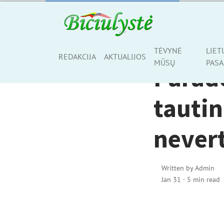
TĖVYNĖ MŪSŲ
TĖVYNĖ
LIET
Share
REDAKCIJA
AKTUALIJOS
MŪSŲ
PASA
Parado
tautin
never
Written by
Admin
Jan 31
·
5 min read