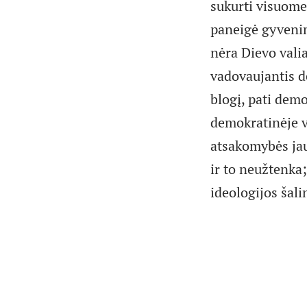
sukurti visuomen
paneigė gyvenima
nėra Dievo valia,
vadovaujantis d
blogį, pati demok
demokratinėje va
atsakomybės jaus
ir to neužtenka;
ideologijos šali