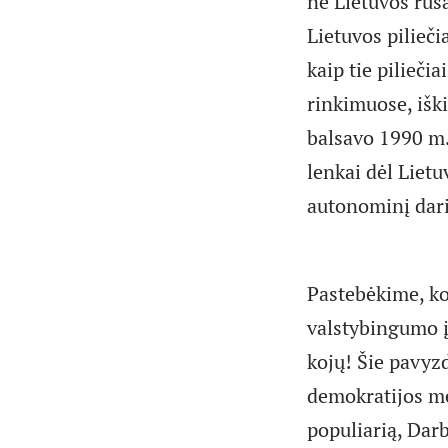
ne Lietuvos rusa
Lietuvos pilieči
kaip tie pilieči
rinkimuose, iški
balsavo 1990 m.
lenkai dėl Liet
autonominį dari
Pastebėkime, ko
valstybingumo į
kojų! Šie pavyzd
demokratijos mec
populiarią, Darb