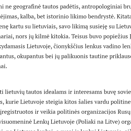
ni ne geografinė tautos padėtis, antropologiniai br
ėjimas, kalba, bet istorinio likimo bendrystė. Kitata
ę kartu su lietuviais, savo likimą susieję su Lietuv
nariai, nors jų kilmė kitokia. Teisus buvo popiežius 
kydamasis Lietuvoje, čionykščius lenkus vadino len
grantus, okupantus bei jų palikuonis tautine prikla
nai.
ti lietuvių tautos idealams ir interesams buvę sovi
s, kurie Lietuvoje steigia kitos šalies vardu politin
įregistruotos ir veikia politinės organizacijos Rus
visuomeninė Lenkų Lietuvoje (Poliaki na Litve) organ