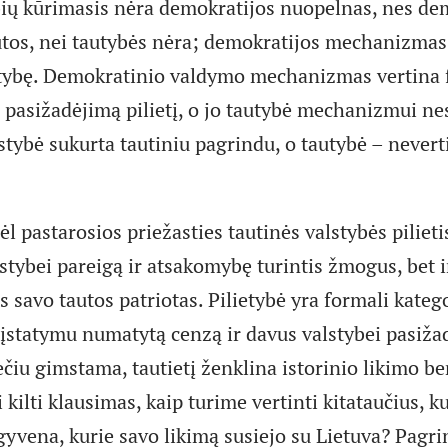
bių kūrimasis nėra demokratijos nuopelnas, nes de
autos, nei tautybės nėra; demokratijos mechanizmas 
ietybę. Demokratinio valdymo mechanizmas vertina 
į pasižadėjimą pilietį, o jo tautybė mechanizmui ne
stybė sukurta tautiniu pagrindu, o tautybė – never
ėl pastarosios priežasties tautinės valstybės pilietis
lstybei pareigą ir atsakomybę turintis žmogus, bet i
as savo tautos patriotas. Pilietybė yra formali katego
įstatymu numatytą cenzą ir davus valstybei pasiža
ečiu gimstama, tautietį ženklina istorinio likimo b
i kilti klausimas, kaip turime vertinti kitataučius, ku
gyvena, kurie savo likimą susiejo su Lietuva? Pagri