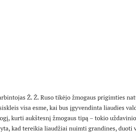
rbintojas Ž. Ž. Ruso tikėjo žmogaus prigimties na
siskleis visa esme, kai bus įgyvendinta liaudies val
ogį, kurti aukštesnį žmogaus tipą – tokio uždavinio
a, kad tereikia liaudžiai nuimti grandines, duoti v