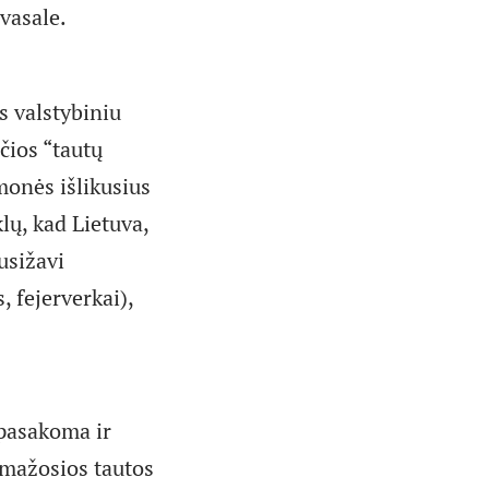
vasale.
s valstybiniu
čios “tautų
monės išlikusius
klų, kad Lietuva,
usižavi
 fejerverkai),
i pasakoma ir
d mažosios tautos