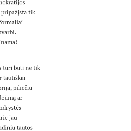
mokratijos
pripažįsta tik
formaliai
svarbi.
tinama!
 turi būti ne tik
r tautiškai
rija, piliečiu
dėjimą ar
endrystės
rie jau
ndiniu tautos