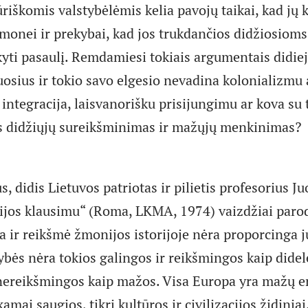
riškomis valstybėlėmis kelia pavojų taikai, kad jų 
amonei ir prekybai, kad jos trukdančios didžiosiom
kyti pasaulį. Remdamiesi tokiais argumentais didiej
uosius ir tokio savo elgesio nevadina kolonializmu 
integracija, laisvanorišku prisijungimu ar kova su
s didžiųjų sureikšminimas ir mažųjų menkinimas?
s, didis Lietuvos patriotas ir pilietis profesorius J
vijos klausimu“ (Roma, LKMA, 1974) vaizdžiai parod
ia ir reikšmė žmonijos istorijoje nėra proporcinga j
tybės nėra tokios galingos ir reikšmingos kaip dide
 nereikšmingos kaip mažos. Visa Europa yra mažų 
kamai saugios, tikri kultūros ir civilizacijos židinia