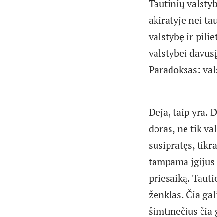
Tautinių valsty
akiratyje nei t
valstybę ir pil
valstybei davus
Paradoksas: val
Deja, taip yra. D
doras, ne tik va
susipratęs, tikr
tampama įgijus 
priesaiką. Tauti
ženklas. Čia gal
šimtmečius čia 