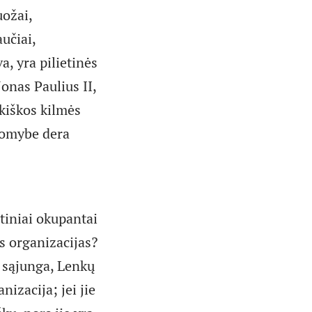
uožai,
učiai,
a, yra pilietinės
Jonas Paulius II,
kiškos kilmės
usomybe dera
etiniai okupantai
es organizacijas?
ų sąjunga, Lenkų
izacija; jei jie