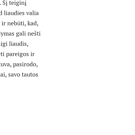
 Šį teiginį
d liaudies valia
 ir nebūti, kad,
ymas gali nešti
igi liaudis,
ti pareigos ir
tuva, pasirodo,
tai, savo tautos