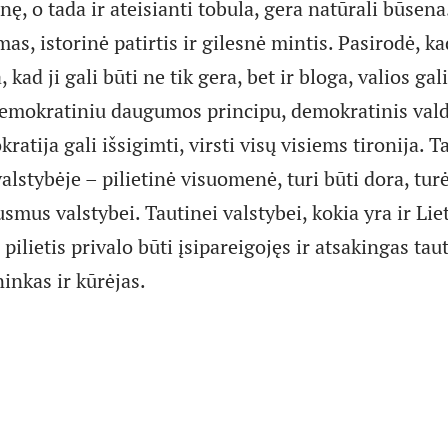
ę, o tada ir ateisianti tobula, gera natūrali būsena.
s, istorinė patirtis ir gilesnė mintis. Pasirodė, ka
 kad ji gali būti ne tik gera, bet ir bloga, valios gali
emokratiniu daugumos principu, demokratinis vald
ratija gali išsigimti, virsti visų visiems tironija. Ta
lstybėje – pilietinė visuomenė, turi būti dora, turė
mus valstybei. Tautinei valstybei, kokia yra ir Lie
 pilietis privalo būti įsipareigojęs ir atsakingas tau
ninkas ir kūrėjas.