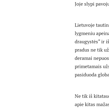
Joje slypi pavoj
Lietuvoje tauti
lygmeniu apeina
draugystės“ ir 
pradus ne tik už
deramai nepuose
primetamais užsi
pasiduoda glob
Ne tik iš kitata
apie kitas mažas