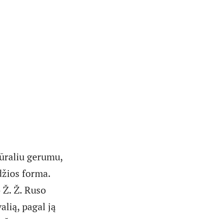
tūraliu gerumu,
džios forma.
 Ž. Ž. Ruso
alią, pagal ją