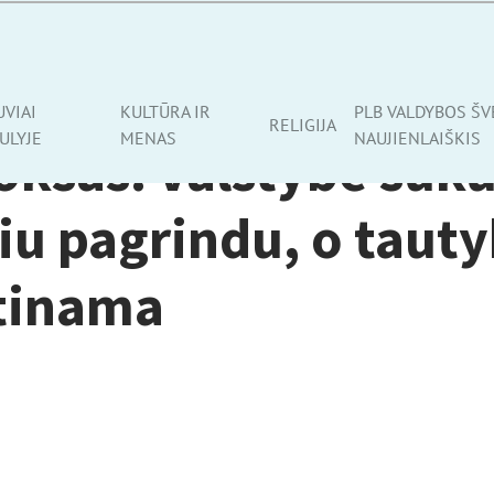
UVIAI
KULTŪRA IR
PLB VALDYBOS ŠV
RELIGIJA
ULYJE
MENAS
NAUJIENLAIŠKIS
ksas: valstybė suku
iu pagrindu, o tauty
tinama