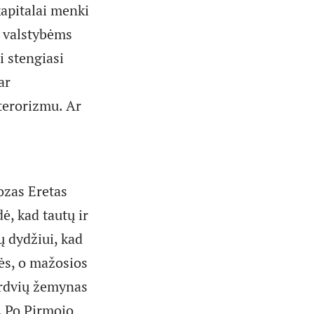
kapitalai menki
s valstybėms
i stengiasi
ar
 terorizmu. Ar
uozas Eretas
ė, kad tautų ir
ų dydžiui, kad
lės, o mažosios
erdvių žemynas
i. Po Pirmojo