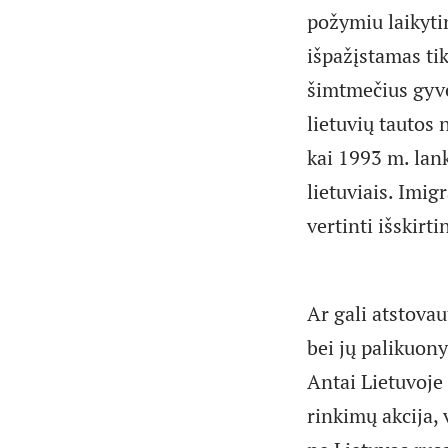
požymiu laikyti
išpažįstamas tik
šimtmečius gyven
lietuvių tautos 
kai 1993 m. lan
lietuviais. Imi
vertinti išskirti
Ar gali atstovau
bei jų palikuony
Antai Lietuvoje 
rinkimų akcija, 