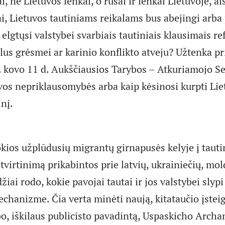
i, ne Lietuvos lenkai, o rusai ir lenkai Lietuvoje, ai
ai, Lietuvos tautiniams reikalams bus abejingi arba 
ai elgtųsi valstybei svarbiais tautiniais klausimais 
lus grėsmei ar karinio konflikto atveju? Užtenka pr
 kovo 11 d. Aukščiausios Tarybos – Atkuriamojo Se
uvos nepriklausomybės arba kaip kėsinosi kurpti Lie
nį.
kios užplūdusių migrantų girnapusės kelyje į tauti
tvirtinimą prikabintos prie latvių, ukrainiečių, mo
žiai rodo, kokie pavojai tautai ir jos valstybei slyp
hanizme. Čia verta minėti naują, kitataučio įsteigt
o, iškilaus publicisto pavadintą, Uspaskicho Archan