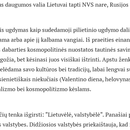
us daugumos valia Lietuvai tapti NVS nare, Rusijos 
nis ugdymas kaip sudedamoji pilietinio ugdymo dali
ma arba apie jį kalbama vangiai. Iš praeities einan
iš dabarties kosmopolitinės nuostatos tautinės savi
gožia, bet kėsinasi juos visiškai ištrinti. Apstu žen
lėdama savo kultūros bei tradicijų, labai lengvai s
enietiškais niekučiais (Valentino diena, helovynas,
alizmo bei kosmopolitizmo kėslams.
učių tenka išgirsti: “Lietuvėlė, valstybėlė“. Panašia
 valstybes. Didžiosios valstybės priekaištauja, ka