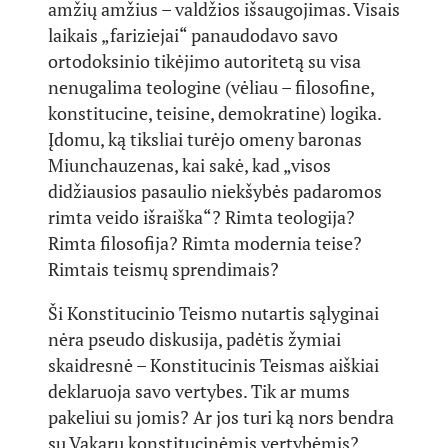
amžių amžius – valdžios išsaugojimas. Visais
laikais „fariziejai“ panaudodavo savo
ortodoksinio tikėjimo autoritetą su visa
nenugalima teologine (vėliau – filosofine,
konstitucine, teisine, demokratine) logika.
Įdomu, ką tiksliai turėjo omeny baronas
Miunchauzenas, kai sakė, kad „visos
didžiausios pasaulio niekšybės padaromos
rimta veido išraiška“? Rimta teologija?
Rimta filosofija? Rimta modernia teise?
Rimtais teismų sprendimais?
Ši Konstitucinio Teismo nutartis sąlyginai
nėra pseudo diskusija, padėtis žymiai
skaidresnė – Konstitucinis Teismas aiškiai
deklaruoja savo vertybes. Tik ar mums
pakeliui su jomis? Ar jos turi ką nors bendra
su Vakarų konstitucinėmis vertybėmis?