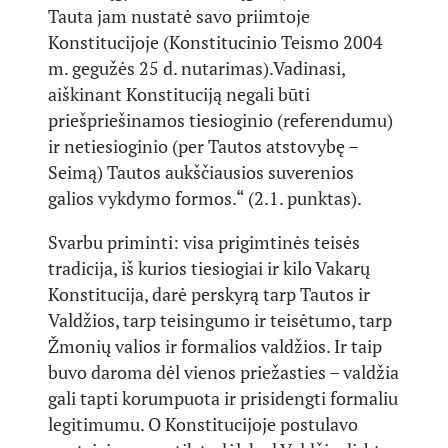
Tauta jam nustatė savo priimtoje
Konstitucijoje (Konstitucinio Teismo 2004
m. gegužės 25 d. nutarimas).Vadinasi,
aiškinant Konstituciją negali būti
priešpriešinamos tiesioginio (referendumu)
ir netiesioginio (per Tautos atstovybę –
Seimą) Tautos aukščiausios suverenios
galios vykdymo formos.“ (2.1. punktas).
Svarbu priminti: visa prigimtinės teisės
tradicija, iš kurios tiesiogiai ir kilo Vakarų
Konstitucija, darė perskyrą tarp Tautos ir
Valdžios, tarp teisingumo ir teisėtumo, tarp
Žmonių valios ir formalios valdžios. Ir taip
buvo daroma dėl vienos priežasties – valdžia
gali tapti korumpuota ir prisidengti formaliu
legitimumu. O Konstitucijoje postulavo