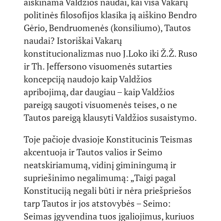
aiškinama Valdžios naudai, kai visa Vakarų
politinės filosofijos klasika ją aiškino Bendro
Gėrio, Bendruomenės (konsiliumo), Tautos
naudai? Istoriškai Vakarų
konstitucionalizmas nuo J.Loko iki Ž.Ž. Ruso
ir Th. Jeffersono visuomenės sutarties
koncepciją naudojo kaip Valdžios
apribojimą, dar daugiau – kaip Valdžios
pareigą saugoti visuomenės teises, o ne
Tautos pareigą klausyti Valdžios susaistymo.
Toje pačioje dvasioje Konstitucinis Teismas
akcentuoja ir Tautos valios ir Seimo
neatskiriamumą, vidinį giminingumą ir
supriešinimo negalimumą: „Taigi pagal
Konstituciją negali būti ir nėra priešpriešos
tarp Tautos ir jos atstovybės – Seimo:
Seimas įgyvendina tuos įgaliojimus, kuriuos