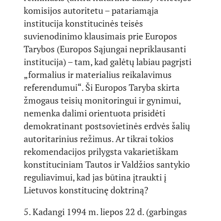
komisijos autoritetu – patariamąja
institucija konstitucinės teisės
suvienodinimo klausimais prie Europos
Tarybos (Europos Sąjungai nepriklausanti
institucija) – tam, kad galėtų labiau pagrįsti
„formalius ir materialius reikalavimus
referendumui“. Ši Europos Taryba skirta
žmogaus teisių monitoringui ir gynimui,
nemenka dalimi orientuota prisidėti
demokratinant postsovietinės erdvės šalių
autoritarinius režimus. Ar tikrai tokios
rekomendacijos prilygsta vakarietiškam
konstituciniam Tautos ir Valdžios santykio
reguliavimui, kad jas būtina įtraukti į
Lietuvos konstitucinę doktriną?
5. Kadangi 1994 m. liepos 22 d. (garbingas