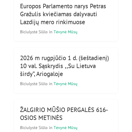
Europos Parlamento narys Petras
Gražulis kviečiamas dalyvauti
Lazdijų mero rinkimuose
Biciulystė Siūlo
in
Tėvynė Mūsų
2026 m rugpjūčio 1 d. (šeštadienį)
10 val. Sąskrydis ,,Su Lietuva
širdy”, Ariogaloje
Biciulystė Siūlo
in
Tėvynė Mūsų
ŽALGIRIO MŪŠIO PERGALĖS 616-
OSIOS METINĖS
Biciulystė Siūlo
in
Tėvynė Mūsų