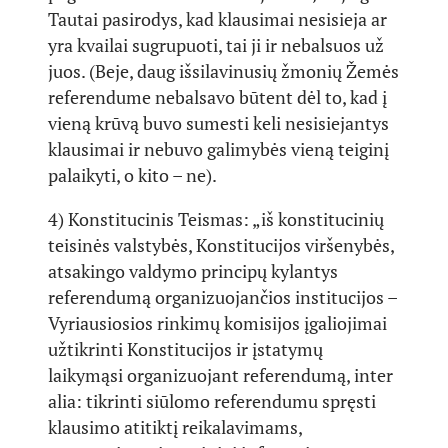
Tautai pasirodys, kad klausimai nesisieja ar
yra kvailai sugrupuoti, tai ji ir nebalsuos už
juos. (Beje, daug išsilavinusių žmonių Žemės
referendume nebalsavo būtent dėl to, kad į
vieną krūvą buvo sumesti keli nesisiejantys
klausimai ir nebuvo galimybės vieną teiginį
palaikyti, o kito – ne).
4) Konstitucinis Teismas: „iš konstitucinių
teisinės valstybės, Konstitucijos viršenybės,
atsakingo valdymo principų kylantys
referendumą organizuojančios institucijos –
Vyriausiosios rinkimų komisijos įgaliojimai
užtikrinti Konstitucijos ir įstatymų
laikymąsi organizuojant referendumą, inter
alia: tikrinti siūlomo referendumu spręsti
klausimo atitiktį reikalavimams,