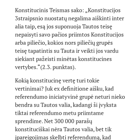
Konstitucinis Teismas sako: „Konstitucijos
3straipsnio nuostatų negalima aiškinti inter
alia taip, esą jos suponuoja Tautos teisę
nepaisyti savo pačios priimtos Konstitucijos
arba piliečio, kokios nors piliečių grupės
teisę tapatintis su Tauta ir veikti jos vardu
siekiant pažeisti minėtas konstitucines
vertybes.“(2.3. punktas).
Kokią konstitucinę vertę turi tokie
vertinimai? Juk ex definitione aišku, kad
referendumo iniciatyvinė grupė neturi nieko
bendra su Tautos valia, kadangi ši įvyksta
tiktai referendumo metu priimtame
sprendime. Net 300 000 parašų
konstituciškai nėra Tautos valia, bet tik
įpareigojimas skelbti referendumą, kad