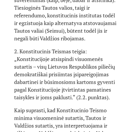
suverenumas (kaip, beje, dabar ir atsitinka).
Tiesioginės Tautos valios, taigi ir
referendumo, konstitucinis institutas todėl
ir egzistuoja kaip alternatyva atstovaujamai
Tautos valiai (Seimui), būtent todėl jis ir
negali būti Valdžios ribojamas.
2. Konstitucinis Teismas teigia:
„Konstitucijoje atsispindi visuomenės
sutartis – visų Lietuvos Respublikos piliečių
demokratiškai prisiimtas įsipareigojimas
dabartinei ir būsimosioms kartoms gyventi
pagal Konstitucijoje įtvirtintas pamatines
taisykles ir joms paklusti.“ (2.2. punktas).
Kaip suprasti, kad Konstitucinio Teismo
minima visuomeninė sutartis, Tautos ir
Valdžios sutartis, yra interpretuojama ir