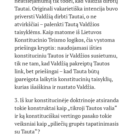
neatsiejamumą tik todėl, kad Valdžia dirbtų
Tautai. Originali vakarietiška intencija buvo
priversti Valdžią dirbti Tautai, o ne
atvirkščiai – palenkti Tautą Valdžios
taisyklėms. Kaip matome iš Lietuvos
Konstitucinio Teismo logikos, čia vystoma
priešinga kryptis: naudojamasi išties
konstituciniu Tautos ir Valdžios susietumu,
tik ne tam, kad Valdžią pakreiptų Tautos
link, bet priešingai – kad Tauta būtų
įpareigota laikytis konstitucinių taisyklių,
kurias išaiškina ir nustato Valdžia.
3. Iš kur konstitucinėje doktrinoje atsiranda
tokie konstruktai kaip „tikroji Tautos valia“
ir ką konstituciškai vertingo pasako tokie
veiksniai kaip „piliečių grupės tapatinimasis
su Tauta“?