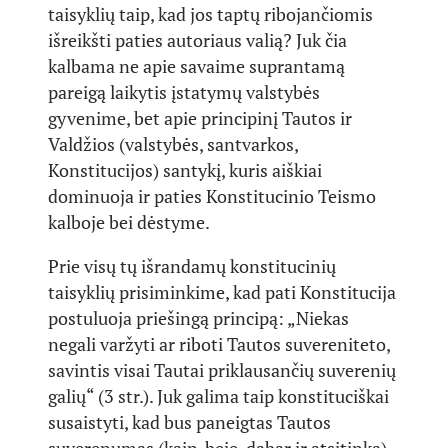
taisyklių taip, kad jos taptų ribojančiomis
išreikšti paties autoriaus valią? Juk čia
kalbama ne apie savaime suprantamą
pareigą laikytis įstatymų valstybės
gyvenime, bet apie principinį Tautos ir
Valdžios (valstybės, santvarkos,
Konstitucijos) santykį, kuris aiškiai
dominuoja ir paties Konstitucinio Teismo
kalboje bei dėstyme.
Prie visų tų išrandamų konstitucinių
taisyklių prisiminkime, kad pati Konstitucija
postuluoja priešingą principą: „Niekas
negali varžyti ar riboti Tautos suvereniteto,
savintis visai Tautai priklausančių suverenių
galių“ (3 str.). Juk galima taip konstituciškai
susaistyti, kad bus paneigtas Tautos