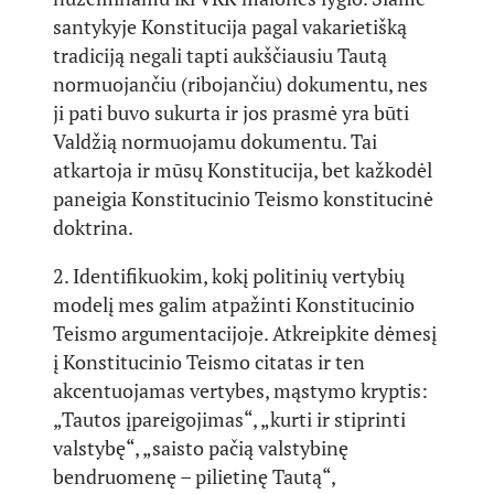
santykyje Konstitucija pagal vakarietišką
tradiciją negali tapti aukščiausiu Tautą
normuojančiu (ribojančiu) dokumentu, nes
ji pati buvo sukurta ir jos prasmė yra būti
Valdžią normuojamu dokumentu. Tai
atkartoja ir mūsų Konstitucija, bet kažkodėl
paneigia Konstitucinio Teismo konstitucinė
doktrina.
2. Identifikuokim, kokį politinių vertybių
modelį mes galim atpažinti Konstitucinio
Teismo argumentacijoje. Atkreipkite dėmesį
į Konstitucinio Teismo citatas ir ten
akcentuojamas vertybes, mąstymo kryptis:
„Tautos įpareigojimas“, „kurti ir stiprinti
valstybę“, „saisto pačią valstybinę
bendruomenę – pilietinę Tautą“,