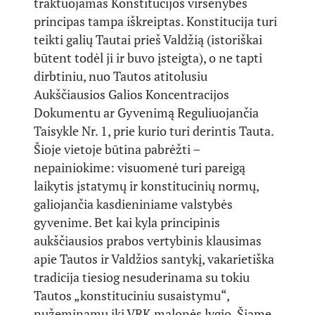
traktuojamas Konstitucijos viršenybės
principas tampa iškreiptas. Konstitucija turi
teikti galių Tautai prieš Valdžią (istoriškai
būtent todėl ji ir buvo įsteigta), o ne tapti
dirbtiniu, nuo Tautos atitolusiu
Aukščiausios Galios Koncentracijos
Dokumentu ar Gyvenimą Reguliuojančia
Taisykle Nr. 1, prie kurio turi derintis Tauta.
Šioje vietoje būtina pabrėžti –
nepainiokime: visuomenė turi pareigą
laikytis įstatymų ir konstitucinių normų,
galiojančia kasdieniniame valstybės
gyvenime. Bet kai kyla principinis
aukščiausios prabos vertybinis klausimas
apie Tautos ir Valdžios santykį, vakarietiška
tradicija tiesiog nesuderinama su tokiu
Tautos „konstituciniu susaistymu“,
nužeminamu iki VRK malonės lygio. Šiame