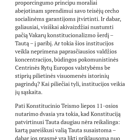
proporcingumo principu moraliai
abejotinam sprendimui savo teisėjų cecho
socialinėms garantijoms įtvirtinti. Ir dabar,
galiausiai, visiškai akivaizdžiai nustumti
pačią Vakarų konstitucionalizmo šerdį –
Tautą – į paribį. Ar tokia šios institucijos
veikla neprimena paprasčiausios valdžios
koncentracijos, būdingos pokomunistinės
Centrinės Rytų Europos valstybėms be
stiprių pilietinės visuomenės istorinių
pagrindų? Kai piliečiai tyli, institucijos veikia
jų sąskaita.
Pati Konstitucinio Teismo liepos 11-osios
nutarimo dvasia yra tokia, kad Konstituciją
patvirtinusi Tauta daugiau nėra reikalinga:
kartą pareiškusi valią Tauta susaistoma –
dabar jos prasmė yra likti priklausoma nuo