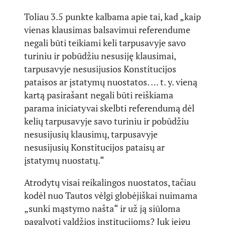
Toliau 3.5 punkte kalbama apie tai, kad „kaip
vienas klausimas balsavimui referendume
negali būti teikiami keli tarpusavyje savo
turiniu ir pobūdžiu nesusiję klausimai,
tarpusavyje nesusijusios Konstitucijos
pataisos ar įstatymų nuostatos. … t. y. vieną
kartą pasirašant negali būti reiškiama
parama iniciatyvai skelbti referendumą dėl
kelių tarpusavyje savo turiniu ir pobūdžiu
nesusijusių klausimų, tarpusavyje
nesusijusių Konstitucijos pataisų ar
įstatymų nuostatų.“
Atrodytų visai reikalingos nuostatos, tačiau
kodėl nuo Tautos vėlgi globėjiškai nuimama
„sunki mąstymo našta“ ir už ją siūloma
pagalvoti valdžios institucijoms? Juk jeigu