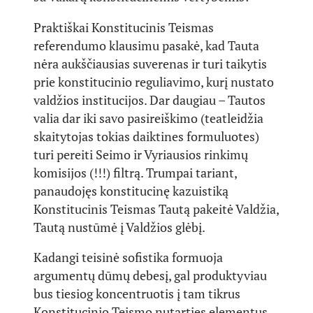
Praktiškai Konstitucinis Teismas
referendumo klausimu pasakė, kad Tauta
nėra aukščiausias suverenas ir turi taikytis
prie konstitucinio reguliavimo, kurį nustato
valdžios institucijos. Dar daugiau – Tautos
valia dar iki savo pasireiškimo (teatleidžia
skaitytojas tokias daiktines formuluotes)
turi pereiti Seimo ir Vyriausios rinkimų
komisijos (!!!) filtrą. Trumpai tariant,
panaudojęs konstitucinę kazuistiką
Konstitucinis Teismas Tautą pakeitė Valdžia,
Tautą nustūmė į Valdžios glėbį.
Kadangi teisinė sofistika formuoja
argumentų dūmų debesį, gal produktyviau
bus tiesiog koncentruotis į tam tikrus
Konstitucinio Teismo nutarties elementus