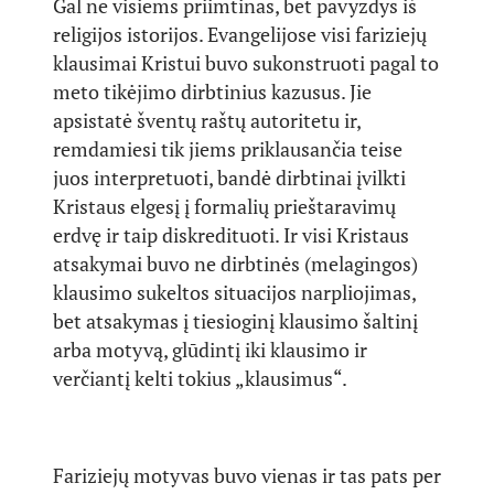
Gal ne visiems priimtinas, bet pavyzdys iš
religijos istorijos. Evangelijose visi fariziejų
klausimai Kristui buvo sukonstruoti pagal to
meto tikėjimo dirbtinius kazusus. Jie
apsistatė šventų raštų autoritetu ir,
remdamiesi tik jiems priklausančia teise
juos interpretuoti, bandė dirbtinai įvilkti
Kristaus elgesį į formalių prieštaravimų
erdvę ir taip diskredituoti. Ir visi Kristaus
atsakymai buvo ne dirbtinės (melagingos)
klausimo sukeltos situacijos narpliojimas,
bet atsakymas į tiesioginį klausimo šaltinį
arba motyvą, glūdintį iki klausimo ir
verčiantį kelti tokius „klausimus“.
Fariziejų motyvas buvo vienas ir tas pats per