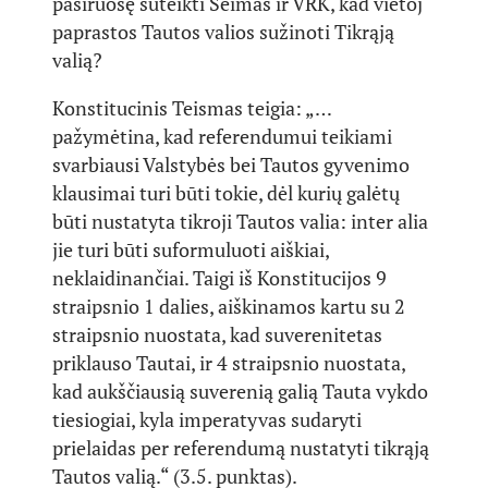
pasiruošę suteikti Seimas ir VRK, kad vietoj
paprastos Tautos valios sužinoti Tikrąją
valią?
Konstitucinis Teismas teigia: „…
pažymėtina, kad referendumui teikiami
svarbiausi Valstybės bei Tautos gyvenimo
klausimai turi būti tokie, dėl kurių galėtų
būti nustatyta tikroji Tautos valia: inter alia
jie turi būti suformuluoti aiškiai,
neklaidinančiai. Taigi iš Konstitucijos 9
straipsnio 1 dalies, aiškinamos kartu su 2
straipsnio nuostata, kad suverenitetas
priklauso Tautai, ir 4 straipsnio nuostata,
kad aukščiausią suverenią galią Tauta vykdo
tiesiogiai, kyla imperatyvas sudaryti
prielaidas per referendumą nustatyti tikrąją
Tautos valią.“ (3.5. punktas).