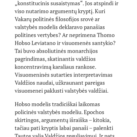
„konstitucinis susaistymas“. Jos atspindi ir
viso nutarimo argumentų kryptį. Kuri
Vakarų politinės filosofijos srovė ar
valstybės modelis deklaravo panašias
politines vertybes? Ar neprimena Thomo
Hobso Leviatano ir visuomenės santykio?
Tai buvo absoliutinės monarchijos
pagrindimas, skatinantis valdžios
koncentravimą karaliaus rankose.
Visuomeninės sutarties interpretavimas
Valdžios naudai, užkraunant pareigas
visuomenei paklusti valstybės valdžiai.
Hobso modelis tradiciškai laikomas
policinės valstybės modeliu. Epochos
skirtingos, argumentų išraiška – kitokia,
tačiau pati kryptis labai panaši – palenkti
Tautos valią Valdžios reguliavimui. Ir pats