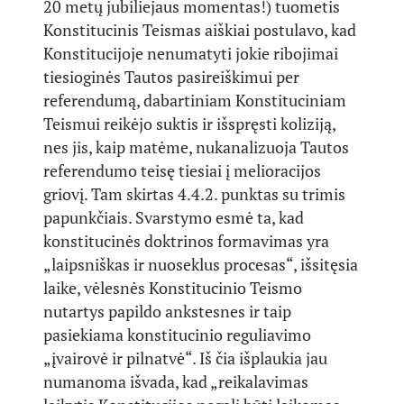
20 metų jubiliejaus momentas!) tuometis
Konstitucinis Teismas aiškiai postulavo, kad
Konstitucijoje nenumatyti jokie ribojimai
tiesioginės Tautos pasireiškimui per
referendumą, dabartiniam Konstituciniam
Teismui reikėjo suktis ir išspręsti koliziją,
nes jis, kaip matėme, nukanalizuoja Tautos
referendumo teisę tiesiai į melioracijos
griovį. Tam skirtas 4.4.2. punktas su trimis
papunkčiais. Svarstymo esmė ta, kad
konstitucinės doktrinos formavimas yra
„laipsniškas ir nuoseklus procesas“, išsitęsia
laike, vėlesnės Konstitucinio Teismo
nutartys papildo ankstesnes ir taip
pasiekiama konstitucinio reguliavimo
„įvairovė ir pilnatvė“. Iš čia išplaukia jau
numanoma išvada, kad „reikalavimas