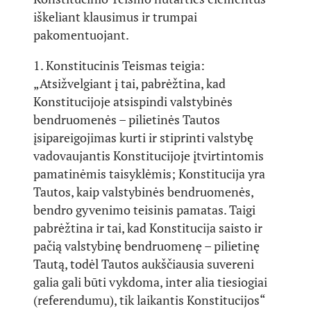
iškeliant klausimus ir trumpai
pakomentuojant.
1. Konstitucinis Teismas teigia:
„Atsižvelgiant į tai, pabrėžtina, kad
Konstitucijoje atsispindi valstybinės
bendruomenės – pilietinės Tautos
įsipareigojimas kurti ir stiprinti valstybę
vadovaujantis Konstitucijoje įtvirtintomis
pamatinėmis taisyklėmis; Konstitucija yra
Tautos, kaip valstybinės bendruomenės,
bendro gyvenimo teisinis pamatas. Taigi
pabrėžtina ir tai, kad Konstitucija saisto ir
pačią valstybinę bendruomenę – pilietinę
Tautą, todėl Tautos aukščiausia suvereni
galia gali būti vykdoma, inter alia tiesiogiai
(referendumu), tik laikantis Konstitucijos“