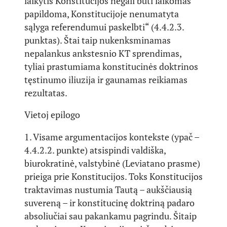
laikytis Konstitucijos negali būti laikomas
papildoma, Konstitucijoje nenumatyta
sąlyga referendumui paskelbti“ (4.4.2.3.
punktas). Štai taip nukenksminamas
nepalankus ankstesnio KT sprendimas,
tyliai prastumiama konstitucinės doktrinos
tęstinumo iliuzija ir gaunamas reikiamas
rezultatas.
Vietoj epilogo
1. Visame argumentacijos kontekste (ypač –
4.4.2.2. punkte) atsispindi valdiška,
biurokratinė, valstybinė (Leviatano prasme)
prieiga prie Konstitucijos. Toks Konstitucijos
traktavimas nustumia Tautą – aukščiausią
suvereną – ir konstitucinę doktriną padaro
absoliučiai sau pakankamu pagrindu. Šitaip