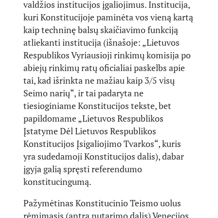
valdžios institucijos įgaliojimus. Institucija,
kuri Konstitucijoje paminėta vos vieną kartą
kaip techninę balsų skaičiavimo funkciją
atliekanti institucija (išnašoje: „Lietuvos
Respublikos Vyriausioji rinkimų komisija po
abiejų rinkimų ratų oficialiai paskelbs apie
tai, kad išrinkta ne mažiau kaip 3/5 visų
Seimo narių“, ir tai padaryta ne
tiesioginiame Konstitucijos tekste, bet
papildomame „Lietuvos Respublikos
Įstatyme Dėl Lietuvos Respublikos
Konstitucijos Įsigaliojimo Tvarkos“, kuris
yra sudedamoji Konstitucijos dalis), dabar
įgyja galią spręsti referendumo
konstitucingumą.
Pažymėtinas Konstitucinio Teismo uolus
rėmimasis (antra nutarimo dalis) Venecijos