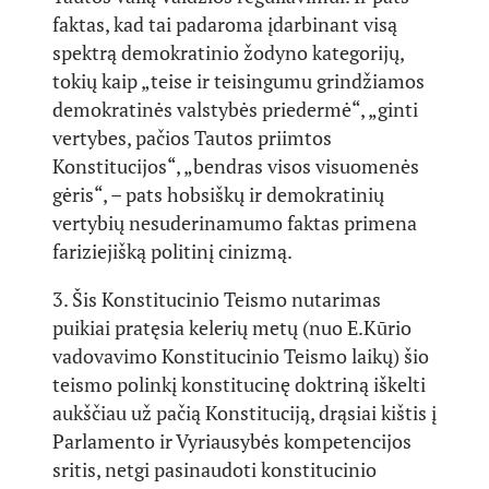
faktas, kad tai padaroma įdarbinant visą
spektrą demokratinio žodyno kategorijų,
tokių kaip „teise ir teisingumu grindžiamos
demokratinės valstybės priedermė“, „ginti
vertybes, pačios Tautos priimtos
Konstitucijos“, „bendras visos visuomenės
gėris“, – pats hobsiškų ir demokratinių
vertybių nesuderinamumo faktas primena
fariziejišką politinį cinizmą.
3. Šis Konstitucinio Teismo nutarimas
puikiai pratęsia kelerių metų (nuo E.Kūrio
vadovavimo Konstitucinio Teismo laikų) šio
teismo polinkį konstitucinę doktriną iškelti
aukščiau už pačią Konstituciją, drąsiai kištis į
Parlamento ir Vyriausybės kompetencijos
sritis, netgi pasinaudoti konstitucinio