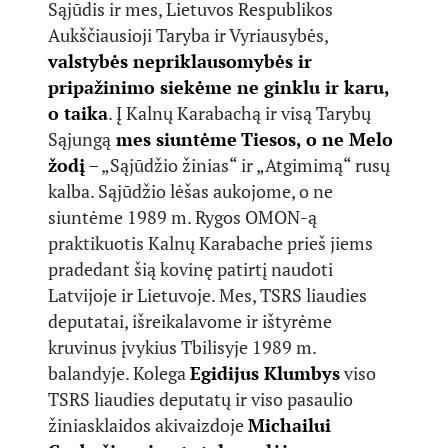
Sąjūdis ir mes, Lietuvos Respublikos
Aukščiausioji Taryba ir Vyriausybės,
valstybės nepriklausomybės ir
pripažinimo siekėme ne ginklu ir karu,
o taika
. Į Kalnų Karabachą ir visą Tarybų
Sąjungą
mes siuntėme
Tiesos, o ne Melo
žodį
– „Sąjūdžio žinias“ ir „Atgimimą“ rusų
kalba. Sąjūdžio lėšas aukojome, o ne
siuntėme 1989 m. Rygos OMON-ą
praktikuotis Kalnų Karabache prieš jiems
pradedant šią kovinę patirtį naudoti
Latvijoje ir Lietuvoje. Mes, TSRS liaudies
deputatai, išreikalavome ir ištyrėme
kruvinus įvykius Tbilisyje 1989 m.
balandyje. Kolega
Egidijus Klumbys
viso
TSRS liaudies deputatų ir viso pasaulio
žiniasklaidos akivaizdoje
Michailui