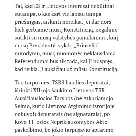
Tai, kad ES ir Lietuvos interesai nebūtinai
sutampa, o kas kart vis labiau tampa
priešingais, aiškinti nereikia. Jei dar nors
kiek gerbiame mūsų Konstituciją, negalime
sutikti su mūsų valstybės panaikinimu, kurį
mūsų Prezidentė vykdo „Briuselio“
nurodymu, mūsų nuomonės neklausdama.
Referendumai bus tik tada, kai JI nuspręs,
kad reikia. Ji aukščiau už mūsų Konstituciją.
Tuo tarpu mes, TSRS liaudies deputatai,
išrinkti XII-ojo šaukimo Lietuvos TSR
Aukščiausiosios Tarybos (ne Atkuriamojo
Seimo, kurio Lietuvos Atgimimo istorijoje
nebuvo!) deputatais (ne signatarais), po
Kovo 11-osios Nepriklausomybės Akto
paskelbimo, be jokio tarpusavio aptarimo