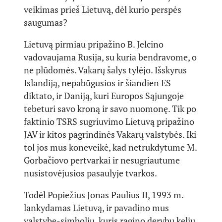
veikimas prieš Lietuvą, dėl kurio perspės
saugumas?
Lietuvą pirmiau pripažino B. Jelcino
vadovaujama Rusija, su kuria bendravome, o
ne plūdomės. Vakarų šalys tylėjo. Išskyrus
Islandiją, nepabūgusios ir šiandien ES
diktato, ir Daniją, kuri Europos Sąjungoje
tebeturi savo kroną ir savo nuomonę. Tik po
faktinio TSRS sugriuvimo Lietuvą pripažino
JAV ir kitos pagrindinės Vakarų valstybės. Iki
tol jos mus koneveikė, kad netrukdytume M.
Gorbačiovo pertvarkai ir nesugriautume
nusistovėjusios pasaulyje tvarkos.
Todėl Popiežius Jonas Paulius II, 1993 m.
lankydamas Lietuvą, ir pavadino mus
valstybe-simboliu, kuris ragino derybų keliu