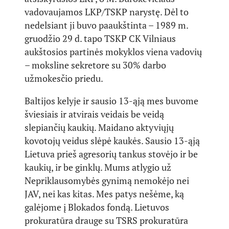
vadovaujamos LKP/TSKP narystę. Dėl to
nedelsiant ji buvo paaukštinta – 1989 m.
gruodžio 29 d. tapo TSKP CK Vilniaus
aukštosios partinės mokyklos viena vadovių
– moksline sekretore su 30% darbo
užmokesčio priedu.
Baltijos kelyje ir sausio 13-ąją mes buvome
šviesiais ir atvirais veidais be veidą
slepiančių kaukių. Maidano aktyviųjų
kovotojų veidus slėpė kaukės. Sausio 13-ąją
Lietuva prieš agresorių tankus stovėjo ir be
kaukių, ir be ginklų. Mums atlygio už
Nepriklausomybės gynimą nemokėjo nei
JAV, nei kas kitas. Mes patys nešėme, ką
galėjome į Blokados fondą. Lietuvos
prokuratūra drauge su TSRS prokuratūra