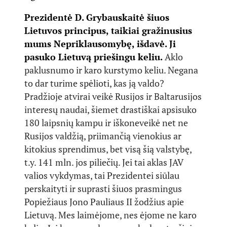
Prezidentė D. Grybauskaitė šiuos
Lietuvos principus, taikiai gražinusius
mums Nepriklausomybę, išdavė. Ji
pasuko Lietuvą priešingu keliu.
Aklo
paklusnumo ir karo kurstymo keliu. Negana
to dar turime spėlioti, kas ją valdo?
Pradžioje atvirai veikė Rusijos ir Baltarusijos
interesų naudai, šiemet drastiškai apsisuko
180 laipsnių kampu ir iškoneveikė net ne
Rusijos valdžią, priimančią vienokius ar
kitokius sprendimus, bet visą šią valstybę,
t.y. 141 mln. jos piliečių. Jei tai aklas JAV
valios vykdymas, tai Prezidentei siūlau
perskaityti ir suprasti šiuos prasmingus
Popiežiaus Jono Pauliaus II žodžius apie
Lietuvą. Mes laimėjome, nes ėjome ne karo