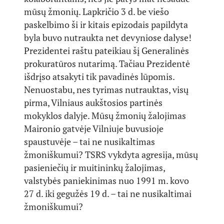
mūsų žmonių. Lapkričio 3 d. be viešo
paskelbimo ši ir kitais epizodais papildyta
byla buvo nutraukta net devyniose dalyse!
Prezidentei raštu pateikiau šį Generalinės
prokuratūros nutarimą. Tačiau Prezidentė
išdrįso atsakyti tik pavadinės lūpomis.
Nenuostabu, nes tyrimas nutrauktas, visų
pirma, Vilniaus aukštosios partinės
mokyklos dalyje. Mūsų žmonių žalojimas
Maironio gatvėje Vilniuje buvusioje
spaustuvėje – tai ne nusikaltimas
žmoniškumui? TSRS vykdyta agresija, mūsų
pasieniečių ir muitininkų žalojimas,
valstybės paniekinimas nuo 1991 m. kovo
27 d. iki gegužės 19 d. – tai ne nusikaltimai
žmoniškumui?