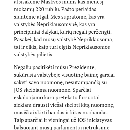
atsisakėme Maskvos mums kas mėnesį
mokamų 220 rublių. Pašto perlaidas
siuntėme atgal. Mes supratome, kas yra
valstybės Nepriklausomybė, kas yra
principiniai dalykai, kurių negali peržengti.
Pasakei, kad mūsų valstybė Nepriklausoma,
tai ir elkis, kaip turi elgtis Nepriklausomos
valstybės pilietis.
Negaliu pasitikėti mūsų Prezidente,
sukūrusia valstybėje visuotinę baimę garsiai
sakyti savo nuomonę, nesutampančią su
JOS skelbiama nuomone. Sparčiai
eskaluojamo karo pretekstu forsuotai
siekiam drausti viešai skelbti kitą nuomonę,
masiškai skirti baudas ir kitas nuobaudas.
Taip sparčiai ir vieningai už JOS iniciatyvas
balsuojant mūsų parlamentui netruksime