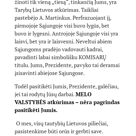
žinoti tik vieną „tiesą“, tinkančią Jums, yra
Tarybų Lietuvos atkūrimas. Taikliai
pastebėjo A. Martinkus. Perfrazuojant jį,
pirmojoje Sąjungoje visi buvo lygūs, bet
buvo ir lygesni. Antrojoje Sąjungoje visi yra
laisvi, bet yra ir laisvesni. Neveltui abiem
Sąjungoms pradėjo vadovauti kadrai,
pavadinti labai simbolišku KOMISARŲ
titulu. Jums, Prezidente, pavyko tai deramai
įsisavinti abiejose Sąjungose.
Todėl pasitikėti Jumis, Prezidente, galėčiau,
jei tai rodytų Jūsų darbai.
MELO
VALSTYBĖS atkūrimas – nėra pagrindas
pasitikėti Jumis.
O mes, visų tautybių Lietuvos piliečiai,
pasistenkime būti orūs ir gerbti save.