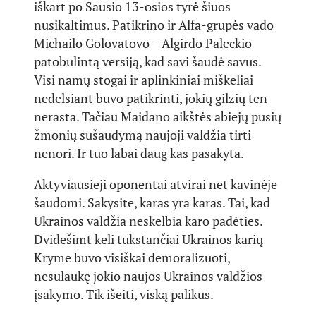
iškart po Sausio 13-osios tyrė šiuos
nusikaltimus. Patikrino ir Alfa-grupės vado
Michailo Golovatovo – Algirdo Paleckio
patobulintą versiją, kad savi šaudė savus.
Visi namų stogai ir aplinkiniai miškeliai
nedelsiant buvo patikrinti, jokių gilzių ten
nerasta. Tačiau Maidano aikštės abiejų pusių
žmonių sušaudymą naujoji valdžia tirti
nenori. Ir tuo labai daug kas pasakyta.
Aktyviausieji oponentai atvirai net kavinėje
šaudomi. Sakysite, karas yra karas. Tai, kad
Ukrainos valdžia neskelbia karo padėties.
Dvidešimt keli tūkstančiai Ukrainos karių
Kryme buvo visiškai demoralizuoti,
nesulaukę jokio naujos Ukrainos valdžios
įsakymo. Tik išeiti, viską palikus.