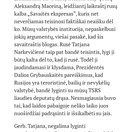
Aleksandrą Maceiną, leidžiantį laikraštį rusų
kalba „Savaitės ekspresas“, kuris net
neverčiamas teisinosi faktiškai neaišku dėl
ko. Mūsų valstybės institucija, nepaskelbusi
jokių argumentų, viešai pasakė, kad šis
savaitraštis blogas. Rusė Tatjana
Narkevičienė taip pat bandė teisintis, lygi ji
būtų kalta dėl to, kad ji rusė. Todėl ji
jaudindamasi ir klysdama, Prezidentės
Dalios Grybauskaitės pareiškimus, kad
Rusijos yra teroristinė, bailių ir nevykėlių
valstybė, bandė lyginti su mūsų TSRS
liaudies deputatų drąsa. Nesmagiausia buvo
tai, kad laidos pabaigoje neliko laiko juos
nuoširdžiai padrąsinti ir išsikalbėti su jais.
Gerb. Tatjana, negalima lyginti