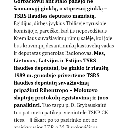
Gorbačiovui ant stalo padėjo ne
šaunamąjį ginklą, o stipresnį ginklą –
TSRS liaudies deputato mandatą
.
Egidijus, dirbęs įvykius Tbilisyje tyrusioje
komisijoje, pareiškė, kad jis neposėdžiaus
Kremliaus suvažiavimų rūmų salėje, kol joje
bus kruvinųjų desantininkų kastuvėlių vadas
ir deputatas generolas Radionovas.
Mes,
Lietuvos , Latvijos ir Estijos TSRS
liaudies deputatai, be ginklo ir riaušių
1989 m. gruodyje privertėme TSRS
liaudies deputatų suvažiavimą
pripažinti Ribentropo – Molotovo
slaptųjų protokolų egzistavimą ir juos
panaikinti.
Tuo tarpu p. D. Grybauskaitė
tuo pat metu patikėjo vienintele TSKP CK
tiesa – ji iškart po to pasirinko net ne
atsiskyrusios LKP, o M. Burokevičiaus