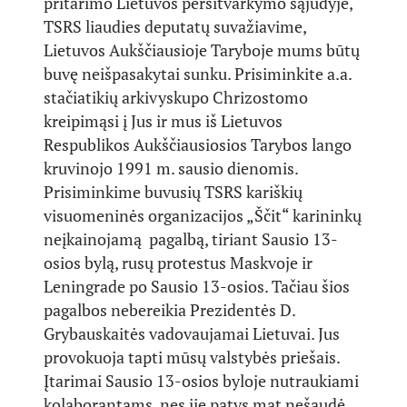
pritarimo Lietuvos persitvarkymo sąjūdyje,
TSRS liaudies deputatų suvažiavime,
Lietuvos Aukščiausioje Taryboje mums būtų
buvę neišpasakytai sunku. Prisiminkite a.a.
stačiatikių arkivyskupo Chrizostomo
kreipimąsi į Jus ir mus iš Lietuvos
Respublikos Aukščiausiosios Tarybos lango
kruvinojo 1991 m. sausio dienomis.
Prisiminkime buvusių TSRS kariškių
visuomeninės organizacijos „Ščit“ karininkų
neįkainojamą pagalbą, tiriant Sausio 13-
osios bylą, rusų protestus Maskvoje ir
Leningrade po Sausio 13-osios. Tačiau šios
pagalbos nebereikia Prezidentės D.
Grybauskaitės vadovaujamai Lietuvai. Jus
provokuoja tapti mūsų valstybės priešais.
Įtarimai Sausio 13-osios byloje nutraukiami
kolaborantams, nes jie patys mat nešaudė