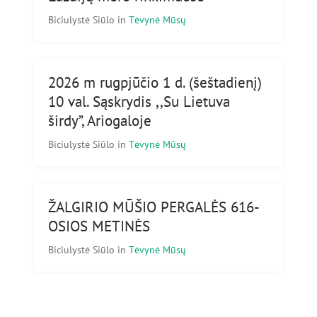
Biciulystė Siūlo
in
Tėvynė Mūsų
2026 m rugpjūčio 1 d. (šeštadienį)
10 val. Sąskrydis ,,Su Lietuva
širdy”, Ariogaloje
Biciulystė Siūlo
in
Tėvynė Mūsų
ŽALGIRIO MŪŠIO PERGALĖS 616-
OSIOS METINĖS
Biciulystė Siūlo
in
Tėvynė Mūsų