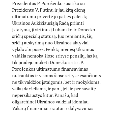
Prezidentas P. Porošenko susitiko su
Prezidentu V. Putinu ir jau kitą dieną
ultimatumu privertė jo paties paleistą
Ukrainos Aukščiausiąją Radą priimti
įstatymą, įtvirtinusį Luhansko ir Donecko
sričių specialų statusą. Juo remiantis, šių
sričių atskyrimą nuo Ukrainos aktyviai
vykdo abi pusės. Penktą mėnesį Ukrainos
valdžia nemoka šiose srityse pensijų, jas ką
tik pradėjo mokėti Donecko sritis. P.
Porošenkos ultimatumu finansavimas
nutrauktas ir visoms šiose srityse esančioms
ne tik valdžios įstaigomis, bet ir mokykloms,
vaikų darželiams, ir pan., jei jie per savaitę
nepersikaustys kitur. Panašu, kad
oligarchinei Ukrainos valdžiai įdomiau
Vakarų finansiniai srautai ir dalyvavimas