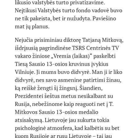
likusio valstybės turto privatizavime.
Neįtikusi Valstybės turto fondo vadovė buvo
ne tik pakeista, bet ir nužudyta. Paviešino
mat jų planus.
Nejučia prisiminiau diktorę Tatjaną Mitkovą,
išdrįsusią pagrindinėse TSRS Centrinės TV
vakaro žiniose „Vremia (laikas)“ paskelbti
Tiesą Sausio 13-osios kruvinus įvykius
Vilniuje. Ji mums buvo didvyrė. Man ji ir liko
didvyrė, nes savo asmenine patirtimi žinau,
ką reiškė žengti šį žingsnį. Šiandien,
Prezidentei šeštus metus nesikalbant su
Rusija, nebežinome kaip reaguoti net į T.
Mitkovos Sausio 13-osios medalio
atsisakymą. Lietuvoje jau sukurta tokia
psichologinė atmosfera, kad kalbėtis su bet
kuom Rusijoje ar rusu Lietuvoje – tai jau