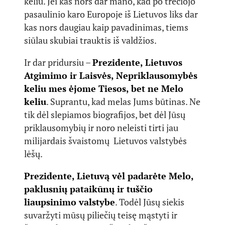
keliu. Jei kas nors dar mano, kad po trečiojo
pasaulinio karo Europoje iš Lietuvos liks dar
kas nors daugiau kaip pavadinimas, tiems
siūlau skubiai trauktis iš valdžios.
Ir dar pridursiu –
Prezidente, Lietuvos
Atgimimo ir Laisvės, Nepriklausomybės
keliu mes ėjome Tiesos, bet ne Melo
keliu
. Suprantu, kad melas Jums būtinas. Ne
tik dėl slepiamos biografijos, bet dėl Jūsų
priklausomybių ir noro neleisti tirti jau
milijardais švaistomų Lietuvos valstybės
lėšų.
Prezidente, Lietuvą vėl padarėte Melo,
paklusnių pataikūnų ir tuščio
liaupsinimo valstybe
. Todėl Jūsų siekis
suvaržyti mūsų piliečių teisę mąstyti ir