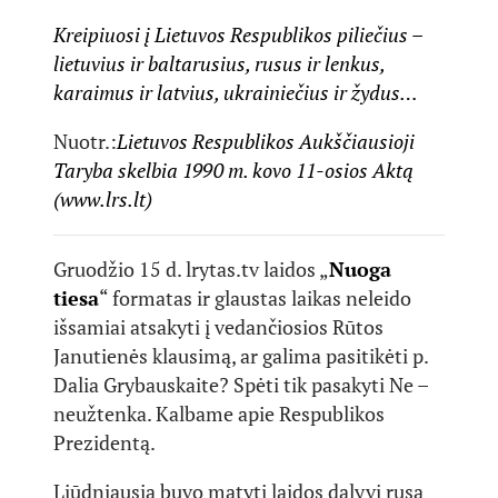
Kreipiuosi į Lietuvos Respublikos piliečius –
lietuvius ir baltarusius, rusus ir lenkus,
karaimus ir latvius, ukrainiečius ir žydus…
Nuotr.:
Lietuvos Respublikos Aukščiausioji
Taryba skelbia 1990 m. kovo 11-osios Aktą
(www.lrs.lt)
Gruodžio 15 d. lrytas.tv laidos „
Nuoga
tiesa
“ formatas ir glaustas laikas neleido
išsamiai atsakyti į vedančiosios Rūtos
Janutienės klausimą, ar galima pasitikėti p.
Dalia Grybauskaite? Spėti tik pasakyti Ne –
neužtenka. Kalbame apie Respublikos
Prezidentą.
Liūdniausia buvo matyti laidos dalyvį rusą