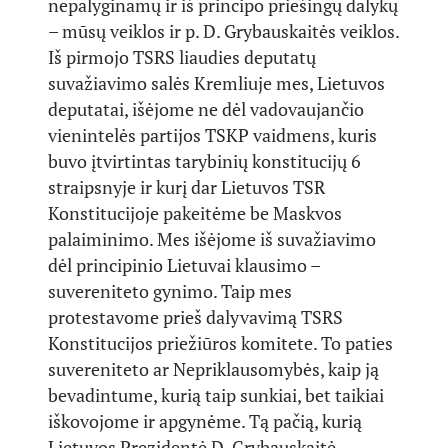
nepalyginamų ir iš principo priešingų dalykų
– mūsų veiklos ir p. D. Grybauskaitės veiklos.
Iš pirmojo TSRS liaudies deputatų
suvažiavimo salės Kremliuje mes, Lietuvos
deputatai, išėjome ne dėl vadovaujančio
vienintelės partijos TSKP vaidmens, kuris
buvo įtvirtintas tarybinių konstitucijų 6
straipsnyje ir kurį dar Lietuvos TSR
Konstitucijoje pakeitėme be Maskvos
palaiminimo. Mes išėjome iš suvažiavimo
dėl principinio Lietuvai klausimo –
suvereniteto gynimo. Taip mes
protestavome prieš dalyvavimą TSRS
Konstitucijos priežiūros komitete. To paties
suvereniteto ar Nepriklausomybės, kaip ją
bevadintume, kurią taip sunkiai, bet taikiai
iškovojome ir apgynėme. Tą pačią, kurią
Lietuvos Prezidentė D. Grybauskaitė,