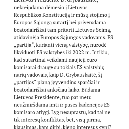
nekreipdama dėmesio į Lietuvos
Respublikos Konstituciją ir mūsų stojimo į
Europos Sąjungą sutartį bei priversdama
beatodairiškai tam pritarti Lietuvos Seimą,
atidavinėja Europos Sąjungos vadovams. ES
„partija“, kurianti vieną valstybę, nurodė
likviduoti ES valstybes iki 2022 m. Ir tikiu,
kad sutartinai veikdami naujieji euro
komisarai drauge su tokiais ES valstybių
narių vadovais, kaip D. Grybauskaitė, šį
„partijos“ planą įgyvendins sparčiai ir
beatodairiškai anksčiau laiko. Būdama
Lietuvos Prezidente, tuo pat metu
neužmiršdama imti ir pusės kadencijos ES
komisaro atlygį. Lyg nesuprastų, kad tai ne
tik interesų konfliktas, bet, visų pirma,
klausimas, kam dirbi, kieno interesus gyni?