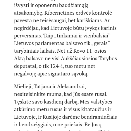
išvysti ir oponentų baudžiamąją
atsakomybę. Kibernetinės erdvės kontrolė
pavesta ne teisėsaugai, bet kariškiams. Ar
negirdėjau, kad Lietuvoje būtų įvykęs karinis
perversmas. Taip „tinkamai ir vienbalsiai“
Lietuvos parlamentas balsavo tik „gerais“
tarybiniais laikais. Net už Kovo 11-osios
Aktą balsavo ne visi Aukščiausiosios Tarybos
deputatai, o tik 124-i, tuo metu net
negalvoję apie signataro sąvoką.
Mielieji, Tatjana ir Aleksandrai,
nesiteisinkite mums, kad Jūs esate rusai.
Tęskite savo kasdienį darbą. Mes valstybės
atkūrimo metu rusus ir visus kitataučius ir
Lietuvoje, ir Rusijoje darėme bendraminčiais
ir bendražygiais, o ne priešais. Be Jūsų