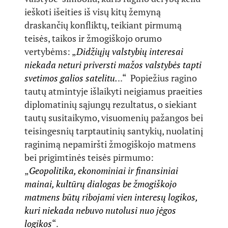
ieškoti išeities iš visų kitų žemyną
draskančių konfliktų, teikiant pirmumą
teisės, taikos ir žmogiškojo orumo
vertybėms: „
Didžiųjų valstybių interesai
niekada neturi priversti mažos valstybės tapti
svetimos galios satelitu.
..“ Popiežius ragino
tautų atmintyje išlaikyti neigiamus praeities
diplomatinių sąjungų rezultatus, o siekiant
tautų susitaikymo, visuomenių pažangos bei
teisingesnių tarptautinių santykių, nuolatinį
raginimą nepamiršti žmogiškojo matmens
bei prigimtinės teisės pirmumo:
„
Geopolitika, ekonominiai ir finansiniai
mainai, kultūrų dialogas be žmogiškojo
matmens būtų ribojami vien interesų logikos,
kuri niekada nebuvo nutolusi nuo jėgos
logikos
“.