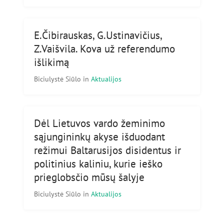
E.Čibirauskas, G.Ustinavičius,
Z.Vaišvila. Kova už referendumo
išlikimą
Biciulystė Siūlo
in
Aktualijos
Dėl Lietuvos vardo žeminimo
sąjungininkų akyse išduodant
režimui Baltarusijos disidentus ir
politinius kaliniu, kurie ieško
prieglobsčio mūsų šalyje
Biciulystė Siūlo
in
Aktualijos