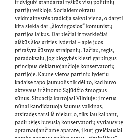
ir dvigubi standartai ryškūs visų politinių
partijų veikloje. Socialdemokratų
veidmainystės tradicija sakyti viena, o daryti
kita siekia dar „šlovingosios“ komunistų
partijos laikus. Darbiečiai ir tvarkiečiai
aiškūs šios srities lyderiai – apie juos
prirašyta šūsnys straipsnių. Tačiau, regis,
paradoksalu, jog blogybės klesti garbingus
principus deklaruojančioje konservatorių
partijoje. Kaune vietos partiniu lyderiu
kadaise tapo jaunuolis tik dėl to, kad buvo
aktyvaus ir žinomo Sąjūdžio žmogaus
sūnus. Situacija kartojasi Vilniuje: į merus
nūnai kandidatuoja šaunus vaikinas,
atsiradęs tarsi iš niekur, o, tiksliau kalbant,
padirbėjęs buvusią konservatorių vyriausybę
aptarnaujančiame aparate, į kurį greičiausiai