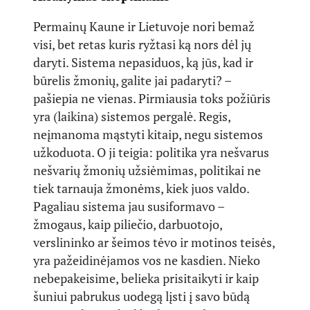
Permainų Kaune ir Lietuvoje nori bemaž
visi, bet retas kuris ryžtasi ką nors dėl jų
daryti. Sistema nepasiduos, ką jūs, kad ir
būrelis žmonių, galite jai padaryti? –
pašiepia ne vienas. Pirmiausia toks požiūris
yra (laikina) sistemos pergalė. Regis,
neįmanoma mąstyti kitaip, negu sistemos
užkoduota. O ji teigia: politika yra nešvarus
nešvarių žmonių užsiėmimas, politikai ne
tiek tarnauja žmonėms, kiek juos valdo.
Pagaliau sistema jau susiformavo –
žmogaus, kaip piliečio, darbuotojo,
verslininko ar šeimos tėvo ir motinos teisės,
yra pažeidinėjamos vos ne kasdien. Nieko
nebepakeisime, belieka prisitaikyti ir kaip
šuniui pabrukus uodegą lįsti į savo būdą