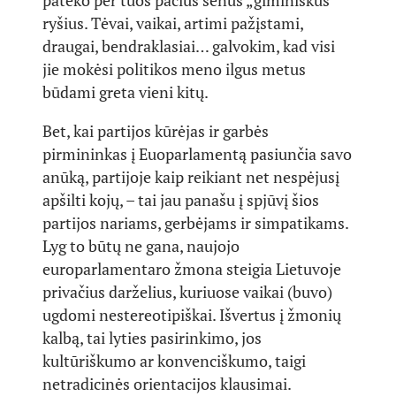
pateko per tuos pačius senus „giminiškus“
ryšius. Tėvai, vaikai, artimi pažįstami,
draugai, bendraklasiai… galvokim, kad visi
jie mokėsi politikos meno ilgus metus
būdami greta vieni kitų.
Bet, kai partijos kūrėjas ir garbės
pirmininkas į Euoparlamentą pasiunčia savo
anūką, partijoje kaip reikiant net nespėjusį
apšilti kojų, – tai jau panašu į spjūvį šios
partijos nariams, gerbėjams ir simpatikams.
Lyg to būtų ne gana, naujojo
europarlamentaro žmona steigia Lietuvoje
privačius darželius, kuriuose vaikai (buvo)
ugdomi nestereotipiškai. Išvertus į žmonių
kalbą, tai lyties pasirinkimo, jos
kultūriškumo ar konvenciškumo, taigi
netradicinės orientacijos klausimai.