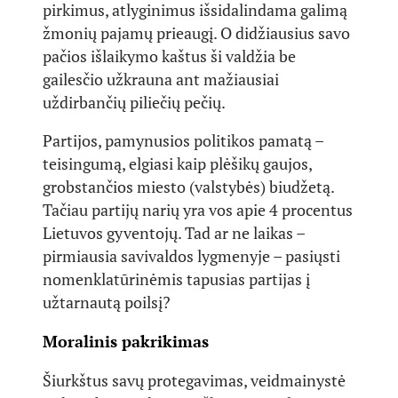
pirkimus, atlyginimus išsidalindama galimą
žmonių pajamų prieaugį. O didžiausius savo
pačios išlaikymo kaštus ši valdžia be
gailesčio užkrauna ant mažiausiai
uždirbančių piliečių pečių.
Partijos, pamynusios politikos pamatą –
teisingumą, elgiasi kaip plėšikų gaujos,
grobstančios miesto (valstybės) biudžetą.
Tačiau partijų narių yra vos apie 4 procentus
Lietuvos gyventojų. Tad ar ne laikas –
pirmiausia savivaldos lygmenyje – pasiųsti
nomenklatūrinėmis tapusias partijas į
užtarnautą poilsį?
Moralinis pakrikimas
Šiurkštus savų protegavimas, veidmainystė