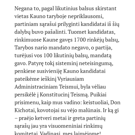
Negana to, pagal likutinius balsus skirstant
vietas Kauno taryboje nepriklausomi,
partiniam sąrašui prilyginti kandidatai iš šių
dalybų buvo pašalinti. Tuomet kandidatas,
rinkimuose Kaune gavęs 1700 rinkėjų balsų,
Tarybos nario mandato negavo, o partija,
turėjusi vos 100 likutinių balsų, mandatą
gavo. Patyrę tokį sisteminį neteisingumą,
penkiese susivieniję Kauno kandidatai
pateikėme ieškinį Vyriausiam
Administraciniam Teismui, byla vėliau
persikėlė į Konstitucinį Teismą. Puikiai
prisimenu, kaip mus vadino: keistuoliai, Don
Kichotai, kovotojai su vėjo malūnais. Ir ką gi
– praėjo ketveri metai ir greta partinių
sąrašų jau yra visuomeniniai rinkimų
komitetai. Vadinasi, mes laimėjome!