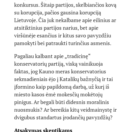
konkursus. Šitaip partijos, skelbiančios kovą
su korupcija, pačios gausina korupciją
Lietuvoje. Čia juk nekalbame apie eilinius ar
atsitiktinius partijos narius, bet apie
viršūnėje esančius ir kitus savo pavyzdžiu
pamokyti bei patraukti turinčius asmenis.
Pagaliau kalbant apie „tradicinę“
konservatorių partiją, viską vainikuoja
faktas, jog Kauno meras konservatorius
sekmadieniais ėjo į Katalikų bažnyčią ir tai
įformino kaip papildomą darbą, už kurį iš
miesto kasos ėmė mokesčių mokėtojų
pinigus. Ar begali būti didesnis moralinis
nuosmukis? Ar bereikia kitų veidmainystę ir
dvigubus standartus įrodančių pavyzdžių?
Atsakymas skeptikams