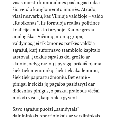
visas miesto komunalines paslaugas teikia
šio verslo konglomerato įmonės. Atrodo,
visai nesvarbu, kas Vilniuje valdžioje – valdo
„Rubikonas“. Jis formuoja realias politines
koalicijas miesto taryboje. Kaune gresia
analogiškas Vičiūnų įmonių grupių
valdymas, jei tik žmonės patikės valdžią
sąrašui, kurį suformavo stambiojo kapitalo
atstovai. Į tokius sąrašus dėl grožio ar
skonio, nelyg razinų į pyragą, prikaišiojama
šiek tiek menininkų, šiek tiek akademinių,
šiek tiek paprastų žmonių. Bet esmė –
pinigai ir siekis jų pagalba pasidaryti dar
didesnius pinigus, o paskui pralobus viešai
mokyti visus, kaip reikia gyventi.
Savo sąrašus puošti „samdytais“
dainininkais, sportininkais ar verslininkais