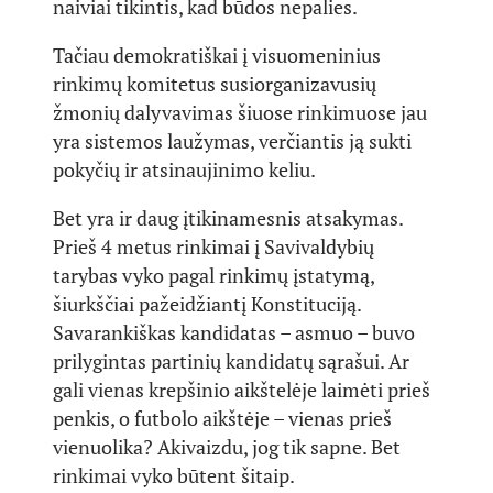
naiviai tikintis, kad būdos nepalies.
Tačiau demokratiškai į visuomeninius
rinkimų komitetus susiorganizavusių
žmonių dalyvavimas šiuose rinkimuose jau
yra sistemos laužymas, verčiantis ją sukti
pokyčių ir atsinaujinimo keliu.
Bet yra ir daug įtikinamesnis atsakymas.
Prieš 4 metus rinkimai į Savivaldybių
tarybas vyko pagal rinkimų įstatymą,
šiurkščiai pažeidžiantį Konstituciją.
Savarankiškas kandidatas – asmuo – buvo
prilygintas partinių kandidatų sąrašui. Ar
gali vienas krepšinio aikštelėje laimėti prieš
penkis, o futbolo aikštėje – vienas prieš
vienuolika? Akivaizdu, jog tik sapne. Bet
rinkimai vyko būtent šitaip.