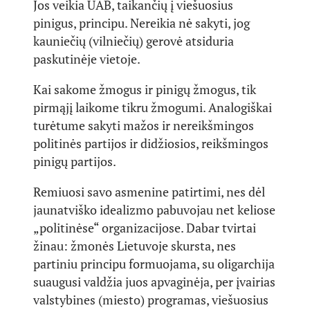
Jos veikia UAB, taikančių į viešuosius
pinigus, principu. Nereikia nė sakyti, jog
kauniečių (vilniečių) gerovė atsiduria
paskutinėje vietoje.
Kai sakome žmogus ir pinigų žmogus, tik
pirmąjį laikome tikru žmogumi. Analogiškai
turėtume sakyti mažos ir nereikšmingos
politinės partijos ir didžiosios, reikšmingos
pinigų partijos.
Remiuosi savo asmenine patirtimi, nes dėl
jaunatviško idealizmo pabuvojau net keliose
„politinėse“ organizacijose. Dabar tvirtai
žinau: žmonės Lietuvoje skursta, nes
partiniu principu formuojama, su oligarchija
suaugusi valdžia juos apvaginėja, per įvairias
valstybines (miesto) programas, viešuosius