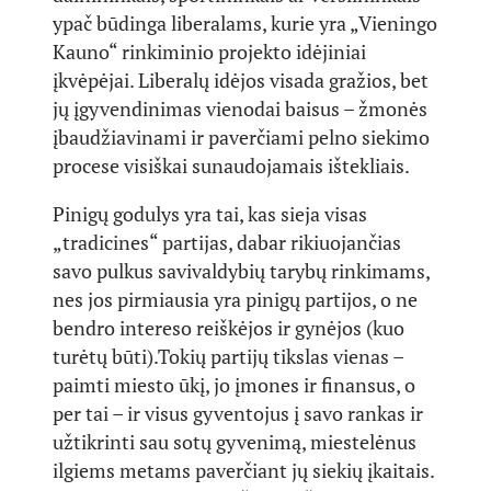
ypač būdinga liberalams, kurie yra „Vieningo
Kauno“ rinkiminio projekto idėjiniai
įkvėpėjai. Liberalų idėjos visada gražios, bet
jų įgyvendinimas vienodai baisus – žmonės
įbaudžiavinami ir paverčiami pelno siekimo
procese visiškai sunaudojamais ištekliais.
Pinigų godulys yra tai, kas sieja visas
„tradicines“ partijas, dabar rikiuojančias
savo pulkus savivaldybių tarybų rinkimams,
nes jos pirmiausia yra pinigų partijos, o ne
bendro intereso reiškėjos ir gynėjos (kuo
turėtų būti).Tokių partijų tikslas vienas –
paimti miesto ūkį, jo įmones ir finansus, o
per tai – ir visus gyventojus į savo rankas ir
užtikrinti sau sotų gyvenimą, miestelėnus
ilgiems metams paverčiant jų siekių įkaitais.