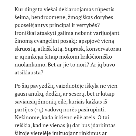
Kur dingsta viešai deklaruojamas rūpestis
šeima, bendruomene, žmogiškas dorybes
puoselėjantys principai ir vertybės?
Ironiškai atsakyti galima nebent varijuojant
žinomą evangelinį posakį: apspjovė vieną
skruostą, atkišk kitą. Suprask, konservatoriai
ir jų rinkėjai šitaip mokomi krikščioniško
nuolankumo. Bet ar jie to nori? Ar jų buvo
atsiklausta?
Po šių pavyzdžių vaizduotėje iškyla ne vien
gausi anūkų, dėdžių ar seserų, bet ir kitaip
saviausių žmonių eilė, kuriais kažkas iš
partijos (-ų) vadovų norės pasirūpinti.
Nežinome, kada ir kieno eilė ateis. O tai
reiškia, kad ne vienas jų dar bus įdarbintas
šiltoje vietelėje imituojant rinkimus ar