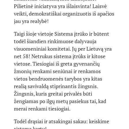
Pilietinė iniciatyva yra išlaisvinta! Laisvė
veikti, demokratiškai organizuotis iš apačios
jau yra realybė!
Taigi šioje vietoje Sistema įtrūko ir būtent
todėl šiandien rinkimuose dalyvauja
visuomeniniai komitetai. Jų per Lietuvą yra
net 58! Netrukus sistema įtrūks ir kitose
vietose. Tiesiogiai iš greta gyvenančių
žmonių renkami seniūnai ir renkamos
vietos bendruomenės tarybos yra kitas
realią savivaldą stiprinantis žingsnis.
Žingsnis, kuris greitai privalės būti
žengiamas po ilgų metų pasiekus tai, kad
merai renkami tiesiogiai.
Todėl drąsiai ir atsakingai sakau: keiskime
sistemą kartu!