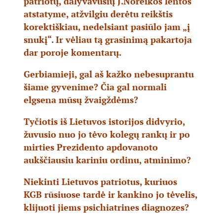
patriotų, dalyvavusių J.Noreikos lentos
atstatyme, atžvilgiu derėtu reikštis
korektiškiau, nedelsiant pasiūlo jam „į
snukį“. Ir vėliau tą grasinimą pakartoja
dar poroje komentarų.
Gerbiamieji, gal aš kažko nebesuprantu
šiame gyvenime? Čia gal normali
elgsena mūsų žvaigždėms?
Tyčiotis iš Lietuvos istorijos didvyrio,
žuvusio nuo jo tėvo kolegų rankų ir po
mirties Prezidento apdovanoto
aukščiausiu kariniu ordinu, atminimo?
Niekinti Lietuvos patriotus, kuriuos
KGB rūsiuose tardė ir kankino jo tėvelis,
klijuoti jiems psichiatrines diagnozes?