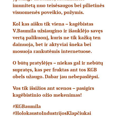
imunitetą nuo teisėsaugos bei pilietinės
visuomenės poveikio, požymis.
Kol kas aišku tik viena – kagėbistas
V.Baumila užsiaugino ir išauklėjo savęs
vertą palikuonį, kuris ne tik kažką ten
dainuoja, bet ir aktyviai šneka bei
mosuoja rankutėmis internetuose.
O būtų pratylėjęs – niekas gal ir nebūtų
supratęs, kas per fruktas ant tos KGB
obels užaugo. Dabar jau nebepaslėpsi.
Vos tik išsižios ant scenos – pasigirs
kagėbistinio ožio mekenimas!
#KGBaumila
#HolokaustoIndustrijosKlapčiukai