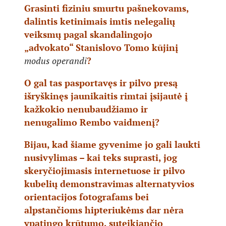
Grasinti fiziniu smurtu pašnekovams,
dalintis ketinimais imtis nelegalių
veiksmų pagal skandalingojo
„advokato“ Stanislovo Tomo kūjinį
modus operandi
?
O gal tas pasportavęs ir pilvo presą
išryškinęs jaunikaitis rimtai įsijautė į
kažkokio nenubaudžiamo ir
nenugalimo Rembo vaidmenį?
Bijau, kad šiame gyvenime jo gali laukti
nusivylimas – kai teks suprasti, jog
skeryčiojimasis internetuose ir pilvo
kubelių demonstravimas alternatyvios
orientacijos fotografams bei
alpstančioms hipteriukėms dar nėra
ypatingo krūtumo, suteikiančio