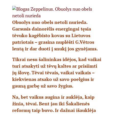
Obuolys nuo obels netoli nurieda.
Garsusis dainorėlis energingai tęsia
tėvuko kagėbisto kovas su Lietuvos
patriotais – grasina nuplėšti G.Vėtros
lentą ir dar duoti į snukį jos gynėjams.
Tikrai nesu šalininkas idėjos, kad vaikai
turi atsakyti už tėvų kaltes ar prisiimti
jų šlovę. Tėvai tėvais, vaikai vaikais –
kiekvienas atsako už savo poelgius ir
gauną garbę už savo žygius.
Na, bet vaikus augina ir auklėja, kaip
žinia, tėvai. Bent jau iki Šakalienės
reformų taip buvo. Ir dažnai išauklėja