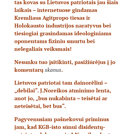
tas kovas su Lietuvos patriotais jau šiais
laikais – internetuose gindamas
Kremliaus Agitpropo tiesas ir
Holokausto industrijos naratyvus bei
tiesiogiai grasindamas ideologiniams
oponentams fiziniu smurtu bei
nelegaliais veiksmais!
Nesunku tuo įsitikinti, pasižiūrėjus į jo
komentarų
skanus
.
Lietuvos patriotai tam dainorėliui –
„debilai“. J.Noreikos atminimo lenta,
anot jo, „bus nukabinta – teisėtai ar
neteisėtai, bet bus“.
Pagyvenusiam pašnekovui priminus
jam, kad KGB-isto sūnui disidentų-