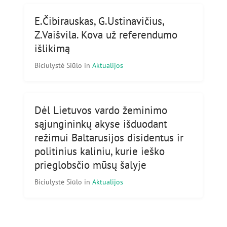
E.Čibirauskas, G.Ustinavičius,
Z.Vaišvila. Kova už referendumo
išlikimą
Biciulystė Siūlo
in
Aktualijos
Dėl Lietuvos vardo žeminimo
sąjungininkų akyse išduodant
režimui Baltarusijos disidentus ir
politinius kaliniu, kurie ieško
prieglobsčio mūsų šalyje
Biciulystė Siūlo
in
Aktualijos