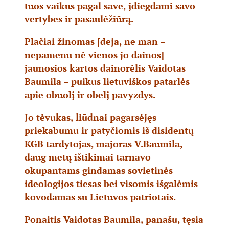
tuos vaikus pagal save, įdiegdami savo
vertybes ir pasaulėžiūrą.
Plačiai žinomas [deja, ne man –
nepamenu nė vienos jo dainos]
jaunosios kartos dainorėlis Vaidotas
Baumila – puikus lietuviškos patarlės
apie obuolį ir obelį pavyzdys.
Jo tėvukas, liūdnai pagarsėjęs
priekabumu ir patyčiomis iš disidentų
KGB tardytojas, majoras V.Baumila,
daug metų ištikimai tarnavo
okupantams gindamas sovietinės
ideologijos tiesas bei visomis išgalėmis
kovodamas su Lietuvos patriotais.
Ponaitis Vaidotas Baumila, panašu, tęsia