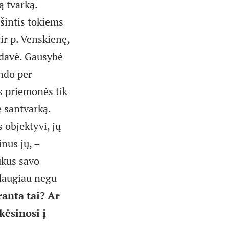
ą tvarką.
ešintis tokiems
ir p. Venskienę,
udavė. Gausybė
ndo per
s priemonės tik
ę santvarką.
 objektyvi, jų
inus jų, –
ukus savo
 daugiau negu
ranta tai? Ar
kėsinosi į