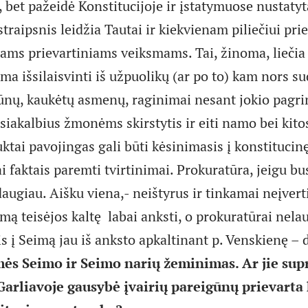
 bet pažeidė Konstitucijoje ir įstatymuose nustatyt
straipsnis leidžia Tautai ir kiekvienam piliečiui pri
iams prievartiniams veiksmams. Tai, žinoma, liečia 
ma išsilaisvinti iš užpuolikų (ar po to) kam nors s
gūnų, kaukėtų asmenų, raginimai nesant jokio pagri
siakalbius žmonėms skirstytis ir eiti namo bei kito
ktai pavojingas gali būti kėsinimasis į konstitucin
i faktais paremti tvirtinimai. Prokuratūra, jeigu bus
daugiau. Aišku viena,- neištyrus ir tinkamai neįvert
imą teisėjos kaltę labai anksti, o prokuratūrai nela
is į Seimą jau iš anksto apkaltinant p. Venskienę –
mės Seimo ir Seimo narių žeminimas. Ar jie sup
Garliavoje gausybė įvairių pareigūnų prievarta 