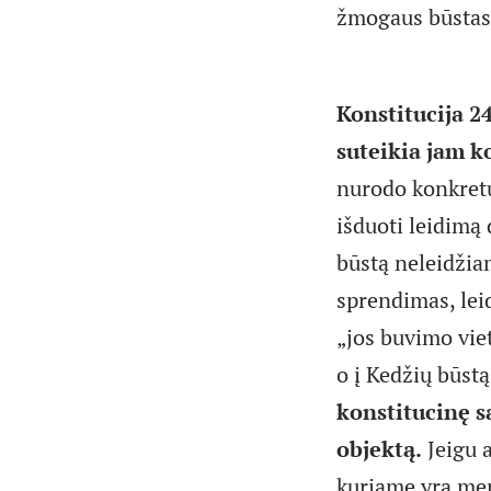
žmogaus būstas,
Konstitucija 2
suteikia jam k
nurodo konkretų 
išduoti leidimą 
būstą neleidžiam
sprendimas, leid
„jos buvimo viet
o į Kedžių būst
konstitucinę s
objektą.
Jeigu a
kuriame yra merg