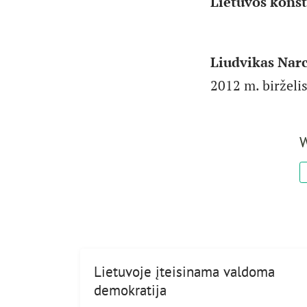
Lietuvos konst
Liudvikas Narc
2012 m. birželis
W
Lietuvoje įteisinama valdoma
demokratija