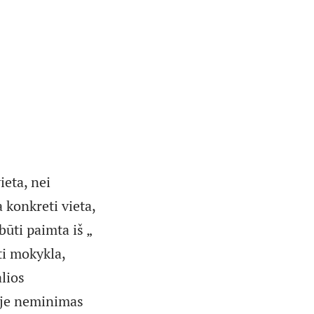
eta, nei
 konkreti vieta,
būti paimta iš „
ti mokykla,
alios
yje neminimas