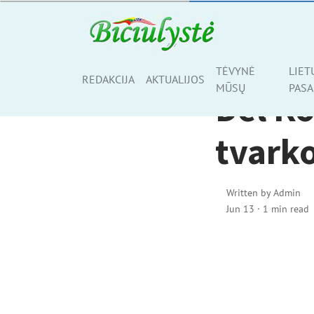
AKTUALIJOS
TĖVYNĖ
LIET
Share
REDAKCIJA
AKTUALIJOS
MŪSŲ
PASA
Dėl Ko
tvark
Written by
Admin
Jun 13
·
1 min read