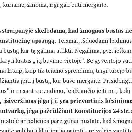
 kuriame, žinoma, irgi gali būti mergaitė.
4 straipsnyje skelbdama, kad žmogaus būstas n
onstitucinę apsaugą.
Teismai, išduodami leidimus
būstą, kur tą galima atlikti. Negalima, pvz. ieškan
daryti kratas „ jų buvimo vietoje“. Be gyventojo suti
a kitaip, kaip tik teismo sprendimu, taigi turėjo bū
žiantis įeiti į būstą, kur buvo mergaitė. Prisidengt
os“ ir nesant sprendimo, leidžiančio įeiti ne į kokį
ą,
įsiveržimas jėga į jį yra prievartinis kėsinimas
antvarką, jėga pažeidžiant Konstitucijos 24 str
ntstolė ar policijos pareigūnai nustatė, kad žmoga
aitė gali būti kliūtimi ją paimti,- privalėjo gauti 