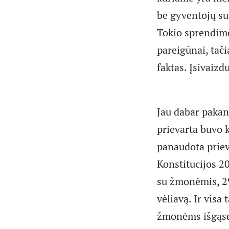
be gyventojų sut
Tokio sprendimo 
pareigūnai, tači
faktas. Įsivaizd
Jau dabar pakan
prievarta buvo k
panaudota priev
Konstitucijos 20
su žmonėmis, 29
vėliavą. Ir visa 
žmonėms išgąsdi