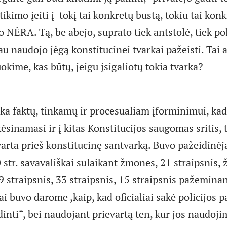
ikimo įeiti į tokį tai konkretų būstą, tokiu tai kon
NĖRA. Tą, be abejo, suprato tiek antstolė, tiek pol
au naudojo jėgą konstitucinei tvarkai pažeisti. Tai 
uokime, kas būtų, jeigu įsigaliotų tokia tvarka?
ka faktų, tinkamų ir procesualiam įforminimui, kad
ėsinamasi ir į kitas Konstitucijos saugomas sritis, t
arta prieš konstitucinę santvarką. Buvo pažeidinė
 str. savavališkai sulaikant žmones, 21 straipsnis, ž
 straipsnis, 33 straipsnis, 15 straipsnis pažeminan
tai buvo darome ,kaip, kad oficialiai sakė policijos p
nti“, bei naudojant prievartą ten, kur jos naudoji