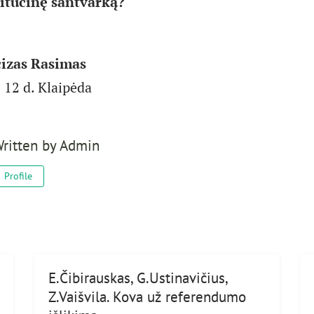
itucinę santvarką?
izas
Rasimas
 12 d. Klaipėda
ritten by
Admin
Profile
E.Čibirauskas, G.Ustinavičius,
Z.Vaišvila. Kova už referendumo