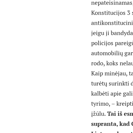
nepateisinamas,
Konstitucijos 3 
antikonstitucin
jeigu ji bandyda
policijos parei
automobilių gar
rodo, koks nelau
Kaip minėjau, ta
turėtų surinkti 
kalbėti apie gal
tyrimo, – kreipt
įžūlu.
Tai iš es
supranta, kad 