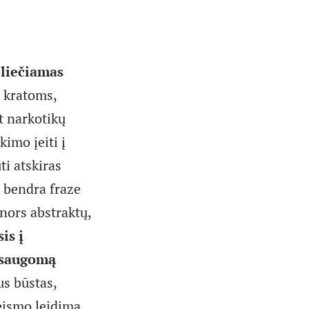
eliečiamas
 kratoms,
t narkotikų
kimo įeiti į
ti atskiras
i bendra fraze
 nors abstraktų,
is į
. saugomą
us būstas,
teismo leidimą