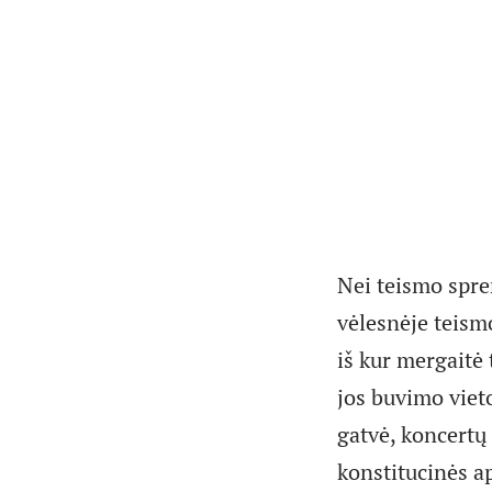
Nei teismo spr
vėlesnėje teismo
iš kur mergaitė 
jos buvimo viet
gatvė, koncertų 
konstitucinės a