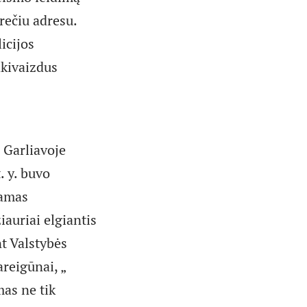
krečiu adresu.
icijos
akivaizdus
 Garliavoje
. y. buvo
jamas
iauriai elgiantis
t Valstybės
areigūnai, „
mas ne tik