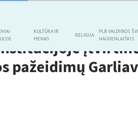
UVIAI
KULTŪRA IR
PLB VALDYBOS ŠV
RELIGIJA
ULYJE
MENAS
NAUJIENLAIŠKIS
nstitucijoje įtvirtin
os pažeidimų Garlia