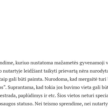
endime, kuriuo nustatoma mažametės gyvenamoji vi
 nutartyje leidžiant taikyti prievartą nėra nurodyta
taip gali būti paimta. Nurodoma, kad mergaitė turi 
os“. Suprantama, kad tokia jos buvimo vieta gali bū
estrada, paplūdimys ir etc. Šios vietos neturi speci
psaugos statuso. Nei teismo sprendime, nei nutart