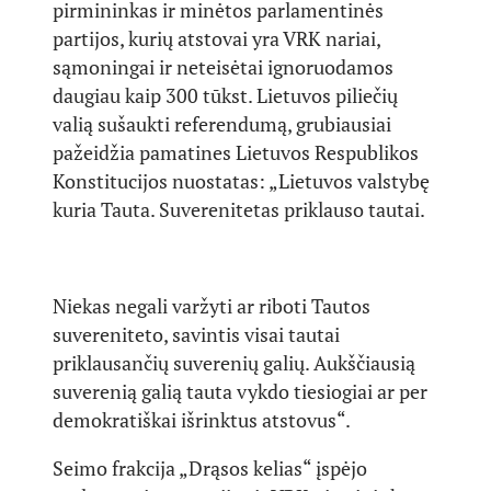
pirmininkas ir minėtos parlamentinės
partijos, kurių atstovai yra VRK nariai,
sąmoningai ir neteisėtai ignoruodamos
daugiau kaip 300 tūkst. Lietuvos piliečių
valią sušaukti referendumą, grubiausiai
pažeidžia pamatines Lietuvos Respublikos
Konstitucijos nuostatas: „Lietuvos valstybę
kuria Tauta. Suverenitetas priklauso tautai.
Niekas negali varžyti ar riboti Tautos
suvereniteto, savintis visai tautai
priklausančių suverenių galių. Aukščiausią
suverenią galią tauta vykdo tiesiogiai ar per
demokratiškai išrinktus atstovus“.
Seimo frakcija „Drąsos kelias“ įspėjo