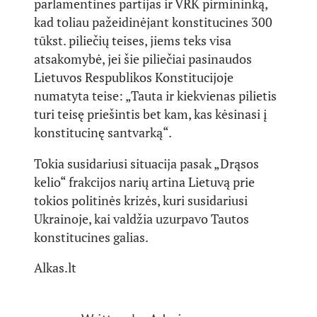
parlamentines partijas ir VRK pirmininką,
kad toliau pažeidinėjant konstitucines 300
tūkst. piliečių teises, jiems teks visa
atsakomybė, jei šie piliečiai pasinaudos
Lietuvos Respublikos Konstitucijoje
numatyta teise: „Tauta ir kiekvienas pilietis
turi teisę priešintis bet kam, kas kėsinasi į
konstitucinę santvarką“.
Tokia susidariusi situacija pasak „Drąsos
kelio“ frakcijos narių artina Lietuvą prie
tokios politinės krizės, kuri susidariusi
Ukrainoje, kai valdžia uzurpavo Tautos
konstitucines galias.
Alkas.lt