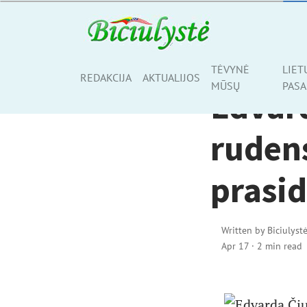
AKTUALIJOS
TĖVYNĖ
LIET
Share
REDAKCIJA
AKTUALIJOS
MŪSŲ
PASA
Edvar
ruden
prasi
Written by
Biciulyst
Apr 17
·
2 min read