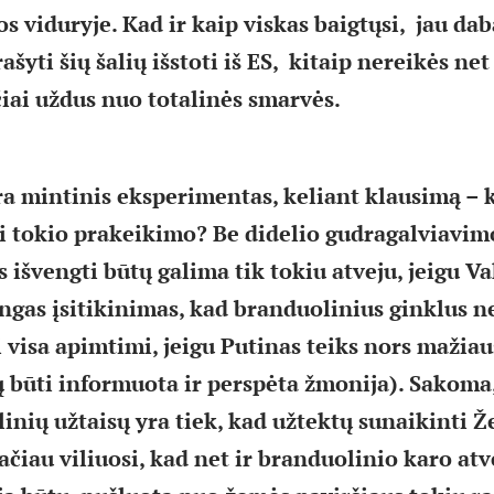
s viduryje. Kad ir kaip viskas baigtųsi, jau dab
šyti šių šalių išstoti iš ES, kitaip nereikės net
iai uždus nuo totalinės smarvės.
a mintinis eksperimentas, keliant klausimą – 
i tokio prakeikimo? Be didelio gudragalviavim
s išvengti būtų galima tik tokiu atveju, jeigu V
ingas įsitikinimas, kad branduolinius ginklus 
 visa apimtimi, jeigu Putinas teiks nors mažiau
tų būti informuota ir perspėta žmonija). Sakoma
nių užtaisų yra tiek, kad užtektų sunaikinti 
ačiau viliuosi, kad net ir branduolinio karo at