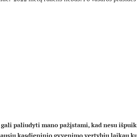
 gali paliudyti mano pažįstami, kad nesu išpui
iausių kasdieninio gyvenimo vertybių laikau 