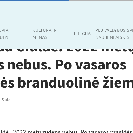
UVIAI
KULTŪRA IR
PLB VALDYBOS ŠV
RELIGIJA
ULYJE
MENAS
NAUJIENLAIŠKIS
da Čiuldė. 2022 met
s nebus. Po vasaros
dės branduolinė žie
ė Siūlo