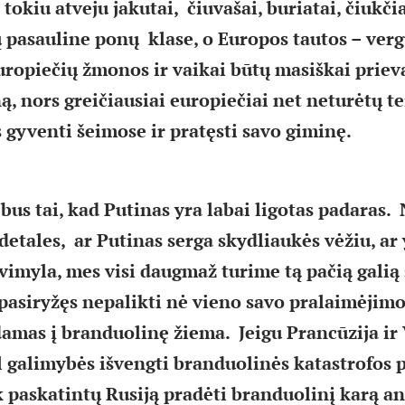
 tokiu atveju jakutai, čiuvašai, buriatai, čiukčia
ų pasauline ponų klase, o Europos tautos – vergų
uropiečių žmonos ir vaikai būtų masiškai priev
ą, nors greičiausiai europiečiai net neturėtų t
 gyventi šeimose ir pratęsti savo giminę.
us tai, kad Putinas yra labai ligotas padaras
detales, ar Putinas serga skydliaukės vėžiu, ar
vimyla, mes visi daugmaž turime tą pačią galią 
 pasiryžęs nepalikti nė vieno savo pralaimėjimo
amas į branduolinę žiema. Jeigu Prancūzija ir 
l galimybės išvengti branduolinės katastrofos 
ik paskatintų Rusiją pradėti branduolinį karą an