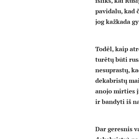
išliks, kai Ru
pavidalu, kad č
jog kažkada gy
Todėl, kaip at
turėtų būti rus
nesuprastų, ka
dekabristų mai
anojo mirties j
ir bandyti iš n
Dar geresnis v