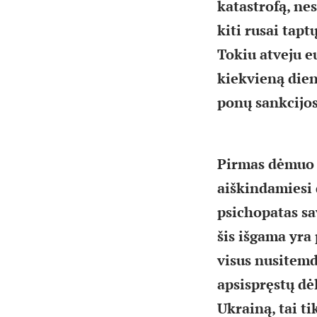
katastrofą, nes
kiti rusai tapt
Tokiu atveju e
kiekvieną dien
ponų sankcijos
Pirmas dėmuo b
aiškindamiesi 
psichopatas sa
šis išgama yra
visus nusitemd
apsispręstų dė
Ukrainą, tai t