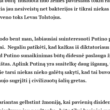
sija būtų nušluota nuo žemės paviršiaus tokiu r
ia jau nesiveistų net bakterijos ir tikrai nieka
veno toks Levas Tolstojus.
rodo bent man, labiausiai suinteresuoti Putino
ai. Negaliu patikėti, kad kažkas iš diktatoriau
d Putino sunaikinimas būtų didesnė paslauga ž
štas. Aplink Putiną yra susitelkę daug išgamų, 
ie tarsi niekas nieko galėtų sakyti, kad tai buv
aujo sugrįžti į civilizuotų šalių gretas.
ariantas gelbstint žmoniją, kai pavienių disiden