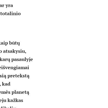
ar yra
 totalinio
kaip būtų
o atsakysiu,
akarų pasaulyje
neišvengiamai
sią pretekstą
, kad
Žemės planetą
veju kažkas