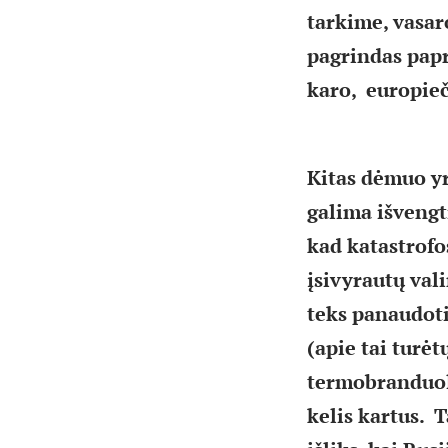
tarkime, vasaro
pagrindas papra
karo, europieč
Kitas dėmuo yr
galima išvengt
kad katastrofo
įsivyrautų val
teks panaudoti
(apie tai turė
termobranduoli
kelis kartus. T