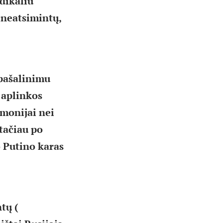
adikaliu
s neatsimintų,
 pašalinimu
s aplinkos
monijai nei
tačiau po
o Putino karas
tų (