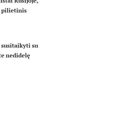
ištai Rusijoje,
pilietinis
 susitaikyti su
te nedidelę