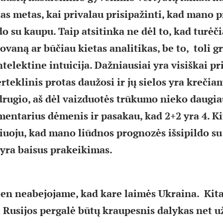
tas metas, kai privalau prisipažinti, kad mano 
do su kaupu. Taip atsitinka ne dėl to, kad turėč
vaną ar būčiau kietas analitikas, be to, toli g
elektine intuicija. Dažniausiai yra visiškai pri
rteklinis protas daužosi ir jų sielos yra krečia
drugio, aš dėl vaizduotės trūkumo nieko daugia
mentarius dėmenis ir pasakau, kad 2+2 yra 4. Ki
žiuoju, kad mano liūdnos prognozės išsipildo su
i yra baisus prakeikimas.
ien neabejojame, kad kare laimės Ukraina. Kit
Rusijos pergalė būtų kraupesnis dalykas net u