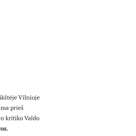
kštėje Vilniuje
ama prieš
o kritiko Valdo
vus
.