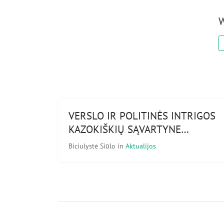
W
VERSLO IR POLITINĖS INTRIGOS
KAZOKIŠKIŲ SĄVARTYNE…
Biciulystė Siūlo
in
Aktualijos
© Copyright Bičiulystė