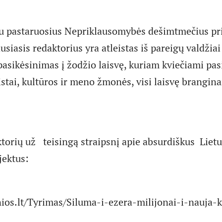
u pastaruosius Nepriklausomybės dešimtmečius pri
usiasis redaktorius yra atleistas iš pareigų valdžiai
asikėsinimas į žodžio laisvę, kuriam kviečiami pasi
stai, kultūros ir meno žmonės, visi laisvę branginan
rių už teisingą straipsnį apie absurdiškus Lietu
jektus:
ios.lt/Tyrimas/Siluma-i-ezera-milijonai-i-nauja-k