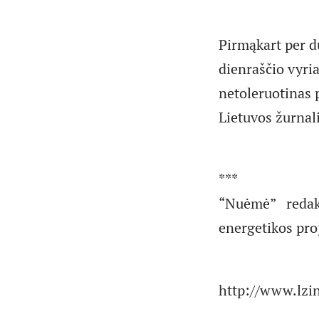
Pirmąkart per d
dienraščio vyria
netoleruotinas p
Lietuvos žurnali
***
“Nuėmė” redakto
energetikos pro
http://www.lzin