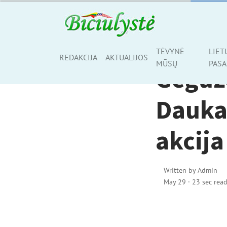
AKTUALIJOS
TĖVYNĖ
LIET
Share
REDAKCIJA
AKTUALIJOS
MŪSŲ
PASA
Gegužė
Daukan
akcija
Written by
Admin
May 29
·
23 sec rea