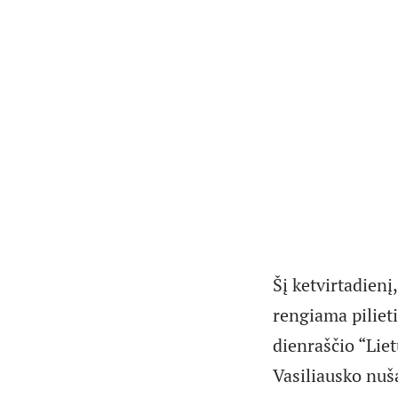
Šį ketvirtadien
rengiama pilieti
dienraščio “Liet
Vasiliausko nuš