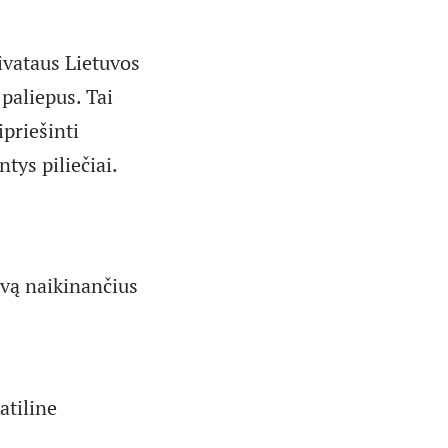
vataus Lietuvos
 paliepus. Tai
priešinti
tys piliečiai.
vą naikinančius
atiline