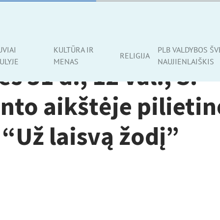
UVIAI
KULTŪRA IR
PLB VALDYBOS ŠV
RELIGIJA
ULYJE
MENAS
NAUJIENLAIŠKIS
s 31 d., 12 val., S.
to aikštėje pilietin
 “Už laisvą žodį”
d