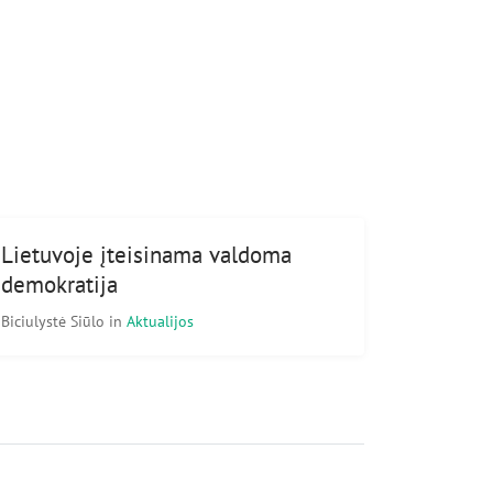
Lietuvoje įteisinama valdoma
demokratija
Biciulystė Siūlo
in
Aktualijos
Mums viskas svarbu.