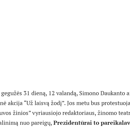
į, gegužės 31 dieną, 12 valandą, Simono Daukanto ai
nė akcija “Už laisvą žodį”. Jos metu bus protestuoj
uvos žinios” vyriausiojo redaktoriaus, žinomo teatr
alinimą nuo pareigų,
Prezidentūrai to pareikala