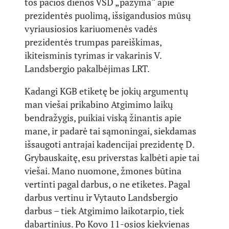
tos pačios dienos VSD „pažyma“ apie
prezidentės puolimą, išsigandusios mūsų
vyriausiosios kariuomenės vadės
prezidentės trumpas pareiškimas,
ikiteisminis tyrimas ir vakarinis V.
Landsbergio pakalbėjimas LRT.
Kadangi KGB etiketę be jokių argumentų
man viešai prikabino Atgimimo laikų
bendražygis, puikiai viską žinantis apie
mane, ir padarė tai sąmoningai, siekdamas
išsaugoti antrajai kadencijai prezidentę D.
Grybauskaitę, esu priverstas kalbėti apie tai
viešai. Mano nuomone, žmones būtina
vertinti pagal darbus, o ne etiketes. Pagal
darbus vertinu ir Vytauto Landsbergio
darbus – tiek Atgimimo laikotarpio, tiek
dabartinius. Po Kovo 11-osios kiekvienas