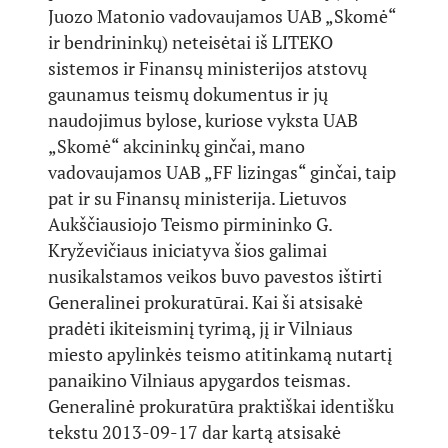
Juozo Matonio vadovaujamos UAB „Skomė“
ir bendrininkų) neteisėtai iš LITEKO
sistemos ir Finansų ministerijos atstovų
gaunamus teismų dokumentus ir jų
naudojimus bylose, kuriose vyksta UAB
„Skomė“ akcininkų ginčai, mano
vadovaujamos UAB „FF lizingas“ ginčai, taip
pat ir su Finansų ministerija. Lietuvos
Aukščiausiojo Teismo pirmininko G.
Kryževičiaus iniciatyva šios galimai
nusikalstamos veikos buvo pavestos ištirti
Generalinei prokuratūrai. Kai ši atsisakė
pradėti ikiteisminį tyrimą, jį ir Vilniaus
miesto apylinkės teismo atitinkamą nutartį
panaikino Vilniaus apygardos teismas.
Generalinė prokuratūra praktiškai identišku
tekstu 2013-09-17 dar kartą atsisakė