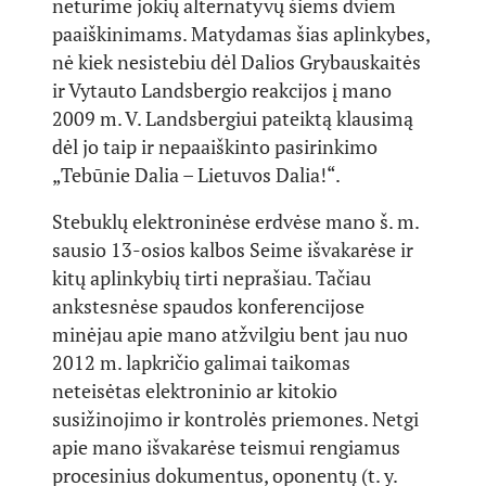
neturime jokių alternatyvų šiems dviem
paaiškinimams. Matydamas šias aplinkybes,
nė kiek nesistebiu dėl Dalios Grybauskaitės
ir Vytauto Landsbergio reakcijos į mano
2009 m. V. Landsbergiui pateiktą klausimą
dėl jo taip ir nepaaiškinto pasirinkimo
„Tebūnie Dalia – Lietuvos Dalia!“.
Stebuklų elektroninėse erdvėse mano š. m.
sausio 13-osios kalbos Seime išvakarėse ir
kitų aplinkybių tirti neprašiau. Tačiau
ankstesnėse spaudos konferencijose
minėjau apie mano atžvilgiu bent jau nuo
2012 m. lapkričio galimai taikomas
neteisėtas elektroninio ar kitokio
susižinojimo ir kontrolės priemones. Netgi
apie mano išvakarėse teismui rengiamus
procesinius dokumentus, oponentų (t. y.