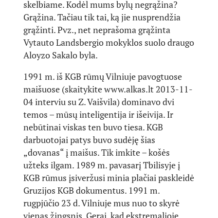
skelbiame. Kodėl mums bylų negrąžina?
Grąžina. Tačiau tik tai, ką jie nusprendžia
grąžinti. Pvz., net neprašoma grąžinta
Vytauto Landsbergio mokyklos suolo draugo
Aloyzo Sakalo byla.
1991 m. iš KGB rūmų Vilniuje pavogtuose
maišuose (skaitykite www.alkas.lt 2013-11-
04 interviu su Z. Vaišvila) dominavo dvi
temos – mūsų inteligentija ir išeivija. Ir
nebūtinai viskas ten buvo tiesa. KGB
darbuotojai patys buvo sudėję šias
„dovanas“ į maišus. Tik imkite – košės
užteks ilgam. 1989 m. pavasarį Tbilisyje į
KGB rūmus įsiveržusi minia plačiai paskleidė
Gruzijos KGB dokumentus. 1991 m.
rugpjūčio 23 d. Vilniuje mus nuo to skyrė
vienas žingsnis. Gerai, kad ekstremalioje