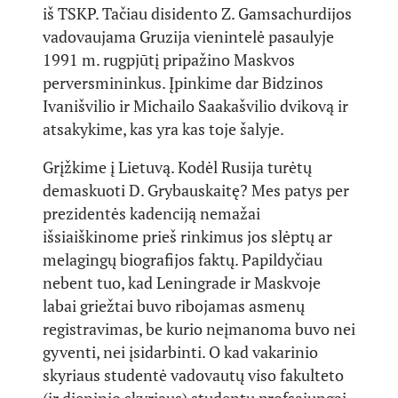
iš TSKP. Tačiau disidento Z. Gamsachurdijos
vadovaujama Gruzija vienintelė pasaulyje
1991 m. rugpjūtį pripažino Maskvos
perversmininkus. Įpinkime dar Bidzinos
Ivanišvilio ir Michailo Saakašvilio dvikovą ir
atsakykime, kas yra kas toje šalyje.
Grįžkime į Lietuvą. Kodėl Rusija turėtų
demaskuoti D. Grybauskaitę? Mes patys per
prezidentės kadenciją nemažai
išsiaiškinome prieš rinkimus jos slėptų ar
melagingų biografijos faktų. Papildyčiau
nebent tuo, kad Leningrade ir Maskvoje
labai griežtai buvo ribojamas asmenų
registravimas, be kurio neįmanoma buvo nei
gyventi, nei įsidarbinti. O kad vakarinio
skyriaus studentė vadovautų viso fakulteto