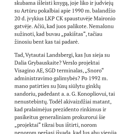
skubama išleisti knygą, joje liko ir judviejų
su Artūru pokalbiai apie 1990 m. balandžio
20 d. įvykius LKP CK spaustuvėje Maironio
gatvėje. Ačiū, kad juos palikote. Nemalonu
sužinoti, kad buvau „pakištas“, tačiau
žinosiu bent kas tai padarė.
Tad, Vytautai Landsbergi, kas Jus sieja su
Dalia Grybauskaite? Verslo projektai
Visagino AE, SGD terminalas, „Snoro“
administravimo galimybės? Po 1992 m.
mano patirties su Jūsų siūlytu ginklų
sandoriu, padedant a. a. G. Konopliovui, tai
nenustebintų. Todėl akivaizdžiai matant,
kad pralaimėjus prezidento rinkimus ir
pasikeitus generaliniam prokurorui šie
„projektai“ tikrai bus ištirti, norom
nenorom peršasi išvada, kad Jus abu vienija