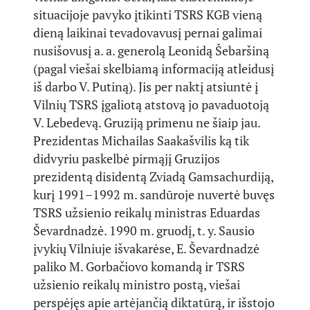
situacijoje pavyko įtikinti TSRS KGB vieną
dieną laikinai tevadovavusį pernai galimai
nusišovusį a. a. generolą Leonidą Šebaršiną
(pagal viešai skelbiamą informaciją atleidusį
iš darbo V. Putiną). Jis per naktį atsiuntė į
Vilnių TSRS įgaliotą atstovą jo pavaduotoją
V. Lebedevą. Gruziją primenu ne šiaip jau.
Prezidentas Michailas Saakašvilis ką tik
didvyriu paskelbė pirmąjį Gruzijos
prezidentą disidentą Zviadą Gamsachurdiją,
kurį 1991–1992 m. sandūroje nuvertė buvęs
TSRS užsienio reikalų ministras Eduardas
Ševardnadzė. 1990 m. gruodį, t. y. Sausio
įvykių Vilniuje išvakarėse, E. Ševardnadzė
paliko M. Gorbačiovo komandą ir TSRS
užsienio reikalų ministro postą, viešai
perspėjęs apie artėjančią diktatūrą, ir išstojo