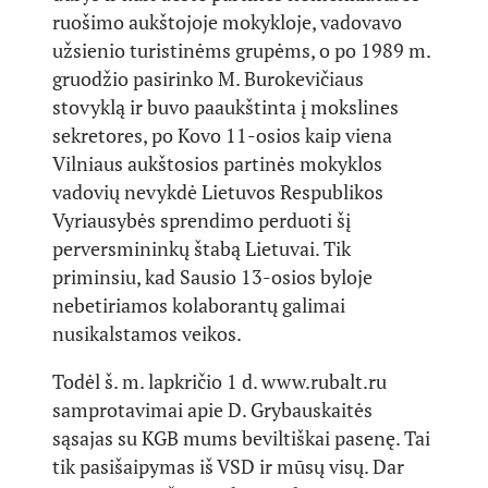
ruošimo aukštojoje mokykloje, vadovavo
užsienio turistinėms grupėms, o po 1989 m.
gruodžio pasirinko M. Burokevičiaus
stovyklą ir buvo paaukštinta į mokslines
sekretores, po Kovo 11-osios kaip viena
Vilniaus aukštosios partinės mokyklos
vadovių nevykdė Lietuvos Respublikos
Vyriausybės sprendimo perduoti šį
perversmininkų štabą Lietuvai. Tik
priminsiu, kad Sausio 13-osios byloje
nebetiriamos kolaborantų galimai
nusikalstamos veikos.
Todėl š. m. lapkričio 1 d. www.rubalt.ru
samprotavimai apie D. Grybauskaitės
sąsajas su KGB mums beviltiškai pasenę. Tai
tik pasišaipymas iš VSD ir mūsų visų. Dar