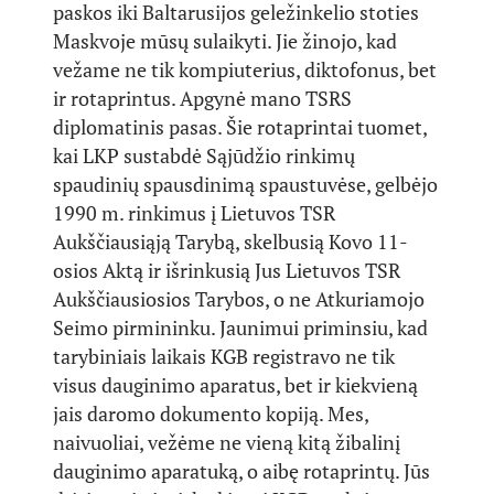
paskos iki Baltarusijos geležinkelio stoties
Maskvoje mūsų sulaikyti. Jie žinojo, kad
vežame ne tik kompiuterius, diktofonus, bet
ir rotaprintus. Apgynė mano TSRS
diplomatinis pasas. Šie rotaprintai tuomet,
kai LKP sustabdė Sąjūdžio rinkimų
spaudinių spausdinimą spaustuvėse, gelbėjo
1990 m. rinkimus į Lietuvos TSR
Aukščiausiąją Tarybą, skelbusią Kovo 11-
osios Aktą ir išrinkusią Jus Lietuvos TSR
Aukščiausiosios Tarybos, o ne Atkuriamojo
Seimo pirmininku. Jaunimui priminsiu, kad
tarybiniais laikais KGB registravo ne tik
visus dauginimo aparatus, bet ir kiekvieną
jais daromo dokumento kopiją. Mes,
naivuoliai, vežėme ne vieną kitą žibalinį
dauginimo aparatuką, o aibę rotaprintų. Jūs