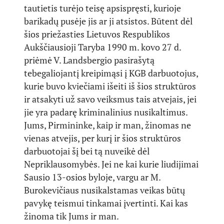
tautietis turėjo teisę apsispręsti, kurioje
barikadų pusėje jis ar ji atsistos. Būtent dėl
šios priežasties Lietuvos Respublikos
Aukščiausioji Taryba 1990 m. kovo 27 d.
priėmė V. Landsbergio pasirašytą
tebegaliojantį kreipimąsi į KGB darbuotojus,
kurie buvo kviečiami išeiti iš šios struktūros
ir atsakyti už savo veiksmus tais atvejais, jei
jie yra padarę kriminalinius nusikaltimus.
Jums, Pirmininke, kaip ir man, žinomas ne
vienas atvejis, per kurį ir šios struktūros
darbuotojai šį bei tą nuveikė dėl
Nepriklausomybės. Jei ne kai kurie liudijimai
Sausio 13-osios byloje, vargu ar M.
Burokevičiaus nusikalstamas veikas būtų
pavykę teismui tinkamai įvertinti. Kai kas
žinoma tik Jums ir man.