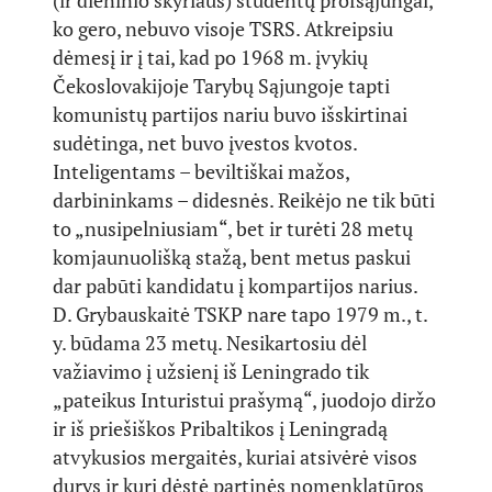
(ir dieninio skyriaus) studentų profsąjungai,
ko gero, nebuvo visoje TSRS. Atkreipsiu
dėmesį ir į tai, kad po 1968 m. įvykių
Čekoslovakijoje Tarybų Sąjungoje tapti
komunistų partijos nariu buvo išskirtinai
sudėtinga, net buvo įvestos kvotos.
Inteligentams – beviltiškai mažos,
darbininkams – didesnės. Reikėjo ne tik būti
to „nusipelniusiam“, bet ir turėti 28 metų
komjaunuolišką stažą, bent metus paskui
dar pabūti kandidatu į kompartijos narius.
D. Grybauskaitė TSKP nare tapo 1979 m., t.
y. būdama 23 metų. Nesikartosiu dėl
važiavimo į užsienį iš Leningrado tik
„pateikus Inturistui prašymą“, juodojo diržo
ir iš priešiškos Pribaltikos į Leningradą
atvykusios mergaitės, kuriai atsivėrė visos
durys ir kuri dėstė partinės nomenklatūros