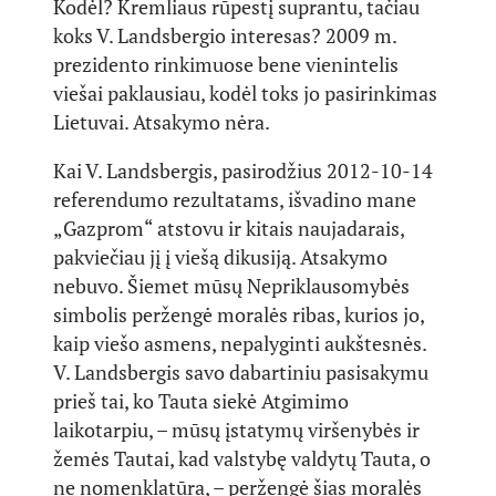
Kodėl? Kremliaus rūpestį suprantu, tačiau
koks V. Landsbergio interesas? 2009 m.
prezidento rinkimuose bene vienintelis
viešai paklausiau, kodėl toks jo pasirinkimas
Lietuvai. Atsakymo nėra.
Kai V. Landsbergis, pasirodžius 2012-10-14
referendumo rezultatams, išvadino mane
„Gazprom“ atstovu ir kitais naujadarais,
pakviečiau jį į viešą dikusiją. Atsakymo
nebuvo. Šiemet mūsų Nepriklausomybės
simbolis peržengė moralės ribas, kurios jo,
kaip viešo asmens, nepalyginti aukštesnės.
V. Landsbergis savo dabartiniu pasisakymu
prieš tai, ko Tauta siekė Atgimimo
laikotarpiu, – mūsų įstatymų viršenybės ir
žemės Tautai, kad valstybę valdytų Tauta, o
ne nomenklatūra, – peržengė šias moralės