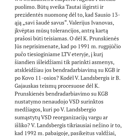
puolimo. Būtų sveika Tautai išgirsti ir
prezidentės nuomonę dėl to, kad Sausio 13-
ąją „savi šaudė savus“. Valerijus Ivanovas,
įkvėptas mūsų tolerancijos, antrą kartą
prašosi būti teisiamas. O dėl K. Prunskienės
Jūs neprisimenate, kad po 1991 m. rugpjūčio
pučo tiesioginiame LTV eteryje, į kurį
šiandien išleidžiami tik parinkti asmenys,
atskleidžiau jos bendradarbiavimą su KGB ir
po Kovo 11-osios? Kodėl V. Landsbergis ir B.
Gajauskas teismų procesuose dėl K.
Prunskienės bendradarbiavimo su KGB
nustatymo nenaudojo VSD surinktos
medžiagos, kuri po V. Landsbergio
sumąstytų VSD reorganizacijų vargu ar
išliko? V. Landsbergis tikriausiai nežino ir to,
kad 1992 m. pabaigoje, pasikeitus valdžiai,