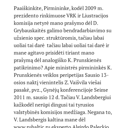
Paaiškinkite, Pirmininke, kodėl 2009 m.
prezidento rinkimuose VRK ir Liustracijos
komisija netyrė mano prašymo dėl D.
Grybauskaitės galimo bendradarbiavimo su
užsienio spec. struktūromis, tačiau labai
uoliai tai darė tačiau labai uoliai tai darė ir
mane agitavo prisidėti tiriant mano
prašymą dėl analogiško K. Prunskienės
patikrinimo? Apie ministrės pirmininkės K.
Prunskienės veiklos peripetijas Sausio 13-
osios naktį vienintelis Z. Vaišvila viešai
pasakė, pvz., Gynėjų konferencijoje Seime
2011 m. sausio 12 d. Tačiau V. Landsbergiui
kažkodėl nerūpi dingusi tai tyrusios
valstybinės komisijos medžiaga. Negana to,
V. Landsbergis kaltina mane dėl
www.rubaltic.ru eksperto Algirdo Paleckio