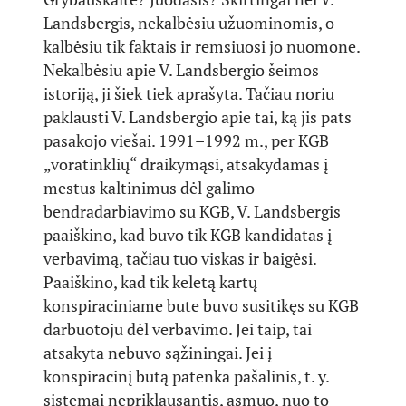
Landsbergis, nekalbėsiu užuominomis, o
kalbėsiu tik faktais ir remsiuosi jo nuomone.
Nekalbėsiu apie V. Landsbergio šeimos
istoriją, ji šiek tiek aprašyta. Tačiau noriu
paklausti V. Landsbergio apie tai, ką jis pats
pasakojo viešai. 1991–1992 m., per KGB
„voratinklių“ draikymąsi, atsakydamas į
mestus kaltinimus dėl galimo
bendradarbiavimo su KGB, V. Landsbergis
paaiškino, kad buvo tik KGB kandidatas į
verbavimą, tačiau tuo viskas ir baigėsi.
Paaiškino, kad tik keletą kartų
konspiraciniame bute buvo susitikęs su KGB
darbuotoju dėl verbavimo. Jei taip, tai
atsakyta nebuvo sąžiningai. Jei į
konspiracinį butą patenka pašalinis, t. y.
sistemai nepriklausantis, asmuo, nuo to