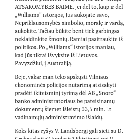
ATSAKOMYBĖS BAIMĖ. Jei dėl to, kaip ir dėl
„Williams“ istorijos, Jūs aukojate savo,
Nepriklausomybės simbolio, moralę ir vardą,
aukokite. Tačiau būkite bent tiek garbingas –
neklaidinkite žmonių. Ramiai pasitraukite iš
politikos. Po „Williams“ istorijos maniau,
kad Jūs tikrai išvyksite iš Lietuvos.
Pavyzdžiui, į Australiją.
Beje, vakar man teko apskųsti Vilniaus
ekonominės policijos nutarimą atsisakyti
pradėti ikiteisminį tyrimą dėl AB „Snoro“
banko administratoriaus be pateisinamų
dokumentų šiemet išleistų 33,5 mln. Lt
vadinamųjų administravimo išlaidų.
Koks kitas ryšys V. Landsbergį gali sieti su D.
Grybauskaite? Juodasis? Skirtingai nei V.