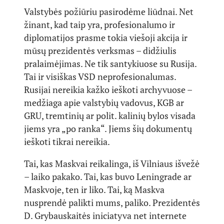
Valstybės požiūriu pasirodėme liūdnai. Net
žinant, kad taip yra, profesionalumo ir
diplomatijos prasme tokia viešoji akcija ir
mūsų prezidentės verksmas – didžiulis
pralaimėjimas. Ne tik santykiuose su Rusija.
Tai ir visiškas VSD neprofesionalumas.
Rusijai nereikia kažko ieškoti archyvuose –
medžiaga apie valstybių vadovus, KGB ar
GRU, tremtinių ar polit. kalinių bylos visada
jiems yra „po ranka“. Jiems šių dokumentų
ieškoti tikrai nereikia.
Tai, kas Maskvai reikalinga, iš Vilniaus išvežė
– laiko pakako. Tai, kas buvo Leningrade ar
Maskvoje, ten ir liko. Tai, ką Maskva
nusprendė palikti mums, paliko. Prezidentės
D. Grybauskaitės iniciatyva net internete