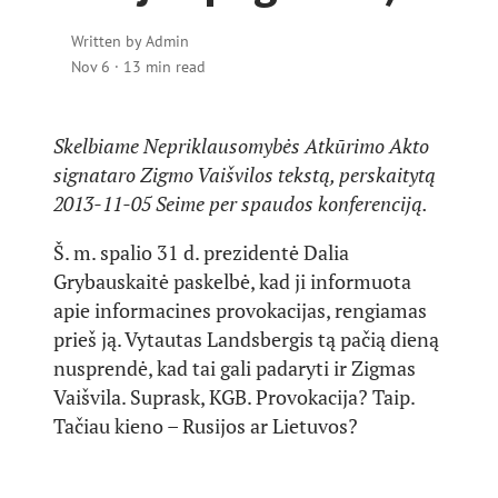
Written by
Admin
Nov 6
·
13 min read
Skelbiame Nepriklausomybės Atkūrimo Akto
signataro Zigmo Vaišvilos tekstą, perskaitytą
2013-11-05 Seime per spaudos konferenciją.
Š. m. spalio 31 d. prezidentė Dalia
Grybauskaitė paskelbė, kad ji informuota
apie informacines provokacijas, rengiamas
prieš ją. Vytautas Landsbergis tą pačią dieną
nusprendė, kad tai gali padaryti ir Zigmas
Vaišvila. Suprask, KGB. Provokacija? Taip.
Tačiau kieno – Rusijos ar Lietuvos?