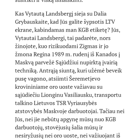
Kas Vytautą Landsbergį sieja su Dalia
Grybauskaite, kad Jūs galite šypsotis LTV
ekrane, kabindamas man KGB etiketę? Jūs,
Vytautai Landsbergi, tai padarėte, nors
žinojote, kuo rizikuodami Zigmas ir jo
žmona Regina 1989 m. rudenį iš Kanados į
Maskvą parvežė Sąjūdžiui nupirktą įvairią
techniką. Antrąją siuntą, kuri užėmė beveik
pusę vagono, atsiimti Šeremetjevo
krovininiame oro uoste važiavau su
sąjūdiečiu Lionginu Vasiliausku, transportu
talkino Lietuvos TSR Vyriausybės
atstovybės Maskvoje darbuotojai. Tačiau nei
Jūs, nei jie nebūtų apgynę mūsų nuo KGB
darbuotojų, stovėjusių šalia mūsų ir
nesiryžusių nei oro uoste, nei važiuojant iš