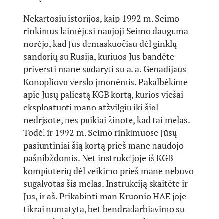
Nekartosiu istorijos, kaip 1992 m. Seimo
rinkimus laimėjusi naujoji Seimo dauguma
norėjo, kad Jus demaskuočiau dėl ginklų
sandorių su Rusija, kuriuos Jūs bandėte
priversti mane sudaryti su a. a. Genadijaus
Konopliovo verslo įmonėmis. Pakalbėkime
apie Jūsų paliestą KGB kortą, kurios viešai
eksploatuoti mano atžvilgiu iki šiol
nedrįsote, nes puikiai žinote, kad tai melas.
Todėl ir 1992 m. Seimo rinkimuose Jūsų
pasiuntiniai šią kortą prieš mane naudojo
pašnibždomis. Net instrukcijoje iš KGB
kompiuterių dėl veikimo prieš mane nebuvo
sugalvotas šis melas. Instrukciją skaitėte ir
Jūs, ir aš. Prikabinti man Kruonio HAE joje
tikrai numatyta, bet bendradarbiavimo su