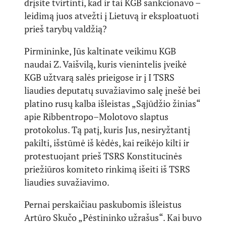
drįsite tvirtinti, kad ir tai KGB sankcionavo –
leidimą juos atvežti į Lietuvą ir eksploatuoti
prieš tarybų valdžią?
Pirmininke, Jūs kaltinate veikimu KGB
naudai Z. Vaišvilą, kuris vienintelis įveikė
KGB užtvarą salės prieigose ir į I TSRS
liaudies deputatų suvažiavimo salę įnešė bei
platino rusų kalba išleistas „Sąjūdžio žinias“
apie Ribbentropo–Molotovo slaptus
protokolus. Tą patį, kuris Jus, nesiryžtantį
pakilti, išstūmė iš kėdės, kai reikėjo kilti ir
protestuojant prieš TSRS Konstitucinės
priežiūros komiteto rinkimą išeiti iš TSRS
liaudies suvažiavimo.
Pernai perskaičiau paskubomis išleistus
Artūro Skučo „Pėstininko užrašus“. Kai buvo