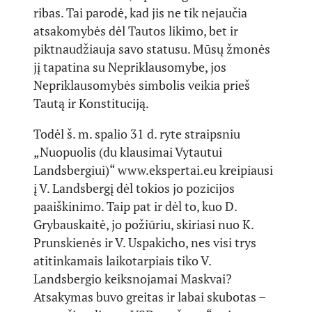
ribas. Tai parodė, kad jis ne tik nejaučia
atsakomybės dėl Tautos likimo, bet ir
piktnaudžiauja savo statusu. Mūsų žmonės
jį tapatina su Nepriklausomybe, jos
Nepriklausomybės simbolis veikia prieš
Tautą ir Konstituciją.
Todėl š. m. spalio 31 d. ryte straipsniu
„Nuopuolis (du klausimai Vytautui
Landsbergiui)“ www.ekspertai.eu kreipiausi
į V. Landsbergį dėl tokios jo pozicijos
paaiškinimo. Taip pat ir dėl to, kuo D.
Grybauskaitė, jo požiūriu, skiriasi nuo K.
Prunskienės ir V. Uspakicho, nes visi trys
atitinkamais laikotarpiais tiko V.
Landsbergio keiksnojamai Maskvai?
Atsakymas buvo greitas ir labai skubotas –