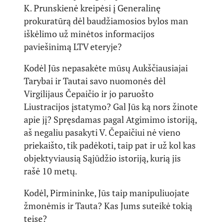
K. Prunskienė kreipėsi į Generalinę
prokuratūrą dėl baudžiamosios bylos man
iškėlimo už minėtos informacijos
paviešinimą LTV eteryje?
Kodėl Jūs nepasakėte mūsų Aukščiausiajai
Tarybai ir Tautai savo nuomonės dėl
Virgilijaus Čepaičio ir jo paruošto
Liustracijos įstatymo? Gal Jūs ką nors žinote
apie jį? Spręsdamas pagal Atgimimo istoriją,
aš negaliu pasakyti V. Čepaičiui nė vieno
priekaišto, tik padėkoti, taip pat ir už kol kas
objektyviausią Sąjūdžio istoriją, kurią jis
rašė 10 metų.
Kodėl, Pirmininke, Jūs taip manipuliuojate
žmonėmis ir Tauta? Kas Jums suteikė tokią
teisę?