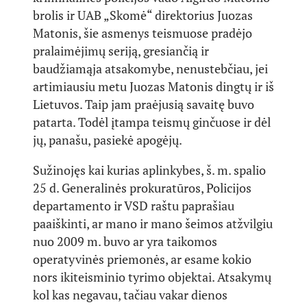
brolis ir UAB „Skomė“ direktorius Juozas
Matonis, šie asmenys teismuose pradėjo
pralaimėjimų seriją, gresiančią ir
baudžiamąja atsakomybe, nenustebčiau, jei
artimiausiu metu Juozas Matonis dingtų ir iš
Lietuvos. Taip jam praėjusią savaitę buvo
patarta. Todėl įtampa teismų ginčuose ir dėl
jų, panašu, pasiekė apogėjų.
Sužinojęs kai kurias aplinkybes, š. m. spalio
25 d. Generalinės prokuratūros, Policijos
departamento ir VSD raštu paprašiau
paaiškinti, ar mano ir mano šeimos atžvilgiu
nuo 2009 m. buvo ar yra taikomos
operatyvinės priemonės, ar esame kokio
nors ikiteisminio tyrimo objektai. Atsakymų
kol kas negavau, tačiau vakar dienos