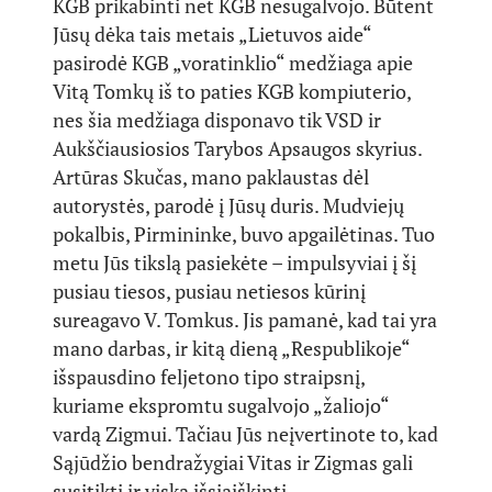
KGB prikabinti net KGB nesugalvojo. Būtent
Jūsų dėka tais metais „Lietuvos aide“
pasirodė KGB „voratinklio“ medžiaga apie
Vitą Tomkų iš to paties KGB kompiuterio,
nes šia medžiaga disponavo tik VSD ir
Aukščiausiosios Tarybos Apsaugos skyrius.
Artūras Skučas, mano paklaustas dėl
autorystės, parodė į Jūsų duris. Mudviejų
pokalbis, Pirmininke, buvo apgailėtinas. Tuo
metu Jūs tikslą pasiekėte – impulsyviai į šį
pusiau tiesos, pusiau netiesos kūrinį
sureagavo V. Tomkus. Jis pamanė, kad tai yra
mano darbas, ir kitą dieną „Respublikoje“
išspausdino feljetono tipo straipsnį,
kuriame ekspromtu sugalvojo „žaliojo“
vardą Zigmui. Tačiau Jūs neįvertinote to, kad
Sąjūdžio bendražygiai Vitas ir Zigmas gali
susitikti ir viską išsiaiškinti.