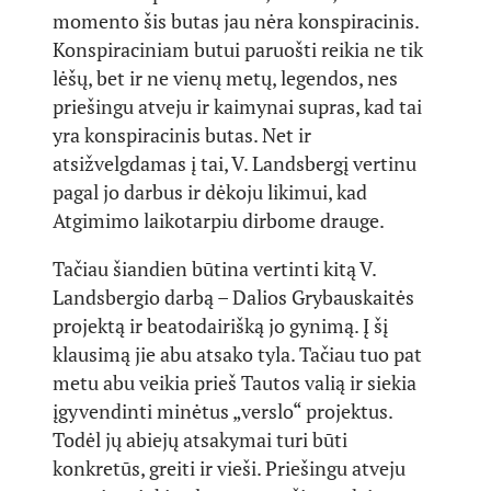
momento šis butas jau nėra konspiracinis.
Konspiraciniam butui paruošti reikia ne tik
lėšų, bet ir ne vienų metų, legendos, nes
priešingu atveju ir kaimynai supras, kad tai
yra konspiracinis butas. Net ir
atsižvelgdamas į tai, V. Landsbergį vertinu
pagal jo darbus ir dėkoju likimui, kad
Atgimimo laikotarpiu dirbome drauge.
Tačiau šiandien būtina vertinti kitą V.
Landsbergio darbą – Dalios Grybauskaitės
projektą ir beatodairišką jo gynimą. Į šį
klausimą jie abu atsako tyla. Tačiau tuo pat
metu abu veikia prieš Tautos valią ir siekia
įgyvendinti minėtus „verslo“ projektus.
Todėl jų abiejų atsakymai turi būti
konkretūs, greiti ir vieši. Priešingu atveju