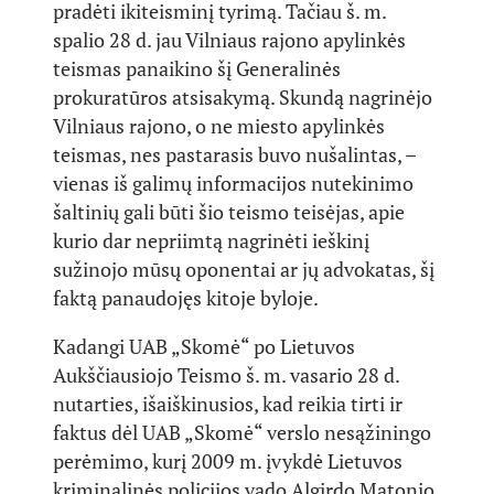
pradėti ikiteisminį tyrimą. Tačiau š. m.
spalio 28 d. jau Vilniaus rajono apylinkės
teismas panaikino šį Generalinės
prokuratūros atsisakymą. Skundą nagrinėjo
Vilniaus rajono, o ne miesto apylinkės
teismas, nes pastarasis buvo nušalintas, –
vienas iš galimų informacijos nutekinimo
šaltinių gali būti šio teismo teisėjas, apie
kurio dar nepriimtą nagrinėti ieškinį
sužinojo mūsų oponentai ar jų advokatas, šį
faktą panaudojęs kitoje byloje.
Kadangi UAB „Skomė“ po Lietuvos
Aukščiausiojo Teismo š. m. vasario 28 d.
nutarties, išaiškinusios, kad reikia tirti ir
faktus dėl UAB „Skomė“ verslo nesąžiningo
perėmimo, kurį 2009 m. įvykdė Lietuvos
kriminalinės policijos vado Algirdo Matonio