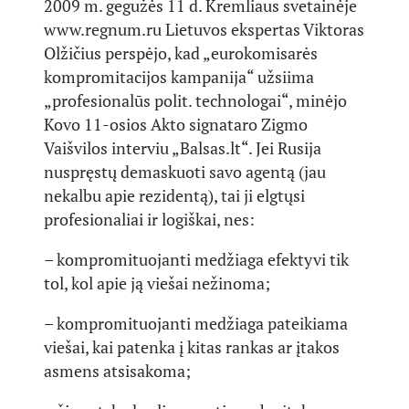
2009 m. gegužės 11 d. Kremliaus svetainėje
www.regnum.ru Lietuvos ekspertas Viktoras
Olžičius perspėjo, kad „eurokomisarės
kompromitacijos kampanija“ užsiima
„profesionalūs polit. technologai“, minėjo
Kovo 11-osios Akto signataro Zigmo
Vaišvilos interviu „Balsas.lt“. Jei Rusija
nuspręstų demaskuoti savo agentą (jau
nekalbu apie rezidentą), tai ji elgtųsi
profesionaliai ir logiškai, nes:
– kompromituojanti medžiaga efektyvi tik
tol, kol apie ją viešai nežinoma;
– kompromituojanti medžiaga pateikiama
viešai, kai patenka į kitas rankas ar įtakos
asmens atsisakoma;