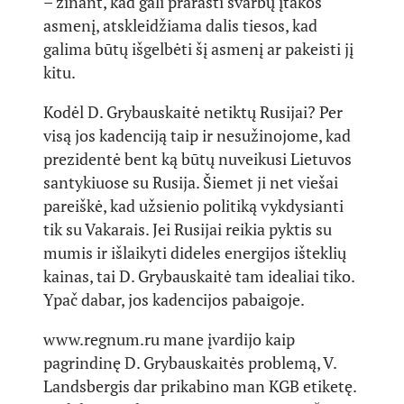
– žinant, kad gali prarasti svarbų įtakos
asmenį, atskleidžiama dalis tiesos, kad
galima būtų išgelbėti šį asmenį ar pakeisti jį
kitu.
Kodėl D. Grybauskaitė netiktų Rusijai? Per
visą jos kadenciją taip ir nesužinojome, kad
prezidentė bent ką būtų nuveikusi Lietuvos
santykiuose su Rusija. Šiemet ji net viešai
pareiškė, kad užsienio politiką vykdysianti
tik su Vakarais. Jei Rusijai reikia pyktis su
mumis ir išlaikyti dideles energijos išteklių
kainas, tai D. Grybauskaitė tam idealiai tiko.
Ypač dabar, jos kadencijos pabaigoje.
www.regnum.ru mane įvardijo kaip
pagrindinę D. Grybauskaitės problemą, V.
Landsbergis dar prikabino man KGB etiketę.