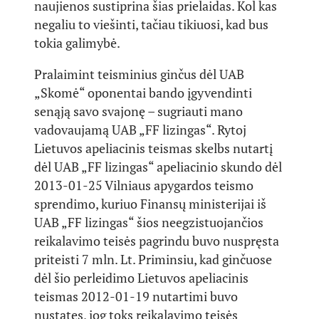
naujienos sustiprina šias prielaidas. Kol kas
negaliu to viešinti, tačiau tikiuosi, kad bus
tokia galimybė.
Pralaimint teisminius ginčus dėl UAB
„Skomė“ oponentai bando įgyvendinti
senąją savo svajonę – sugriauti mano
vadovaujamą UAB „FF lizingas“. Rytoj
Lietuvos apeliacinis teismas skelbs nutartį
dėl UAB „FF lizingas“ apeliacinio skundo dėl
2013-01-25 Vilniaus apygardos teismo
sprendimo, kuriuo Finansų ministerijai iš
UAB „FF lizingas“ šios neegzistuojančios
reikalavimo teisės pagrindu buvo nuspręsta
priteisti 7 mln. Lt. Priminsiu, kad ginčuose
dėl šio perleidimo Lietuvos apeliacinis
teismas 2012-01-19 nutartimi buvo
nustatęs, jog toks reikalavimo teisės