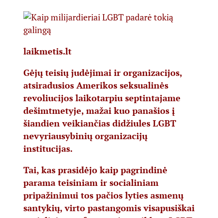
laikmetis.lt
Gėjų teisių judėjimai ir organizacijos,
atsiradusios Amerikos seksualinės
revoliucijos laikotarpiu septintajame
dešimtmetyje, mažai kuo panašios į
šiandien veikiančias didžiules LGBT
nevyriausybinių organizacijų
institucijas.
Tai, kas prasidėjo kaip pagrindinė
parama teisiniam ir socialiniam
pripažinimui tos pačios lyties asmenų
santykių, virto pastangomis visapusiškai