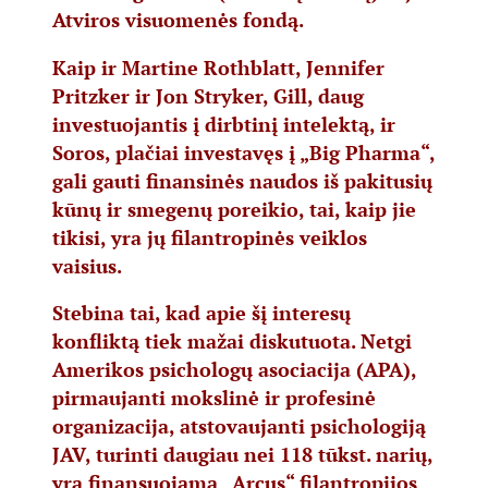
Atviros visuomenės fondą.
Kaip ir Martine Rothblatt, Jennifer
Pritzker ir Jon Stryker, Gill, daug
investuojantis į dirbtinį intelektą, ir
Soros, plačiai investavęs į „Big Pharma“,
gali gauti finansinės naudos iš pakitusių
kūnų ir smegenų poreikio, tai, kaip jie
tikisi, yra jų filantropinės veiklos
vaisius.
Stebina tai, kad apie šį interesų
konfliktą tiek mažai diskutuota. Netgi
Amerikos psichologų asociacija
(APA),
pirmaujanti mokslinė ir profesinė
organizacija, atstovaujanti psichologiją
JAV, turinti daugiau nei 118 tūkst. narių,
yra finansuojama „Arcus“ filantropijos