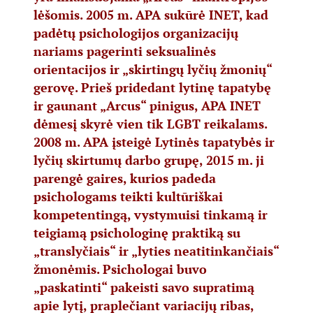
lėšomis. 2005 m. APA sukūrė INET, kad
padėtų psichologijos organizacijų
nariams pagerinti seksualinės
orientacijos ir „skirtingų lyčių žmonių“
gerovę. Prieš pridedant lytinę tapatybę
ir gaunant „Arcus“ pinigus, APA INET
dėmesį skyrė vien tik
LGBT
reikalams.
2008 m. APA įsteigė
Lytinės tapatybės ir
lyčių skirtumų darbo grupę
, 2015 m. ji
parengė
gaires, kurios padeda
psichologams
teikti kultūriškai
kompetentingą, vystymuisi tinkamą ir
teigiamą psichologinę praktiką su
„translyčiais“ ir „lyties neatitinkančiais“
žmonėmis. Psichologai buvo
„paskatinti“ pakeisti savo supratimą
apie lytį, praplečiant variacijų ribas,