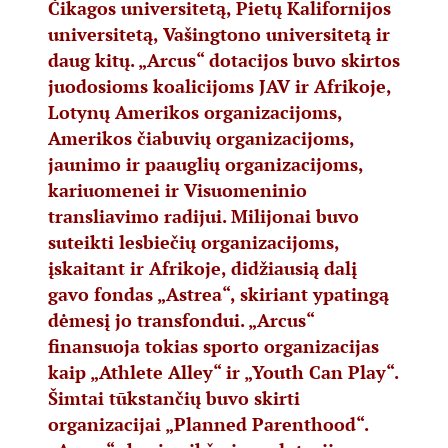
Čikagos universitetą
,
Pietų Kalifornijos
universitetą
,
Vašingtono universitetą
ir
daug kitų. „Arcus“ dotacijos buvo skirtos
juodosioms koalicijoms
JAV ir Afrikoje,
Lotynų Amerikos organizacijoms,
Amerikos čiabuvių organizacijoms,
jaunimo
ir paauglių organizacijoms,
kariuomenei ir Visuomeninio
transliavimo radijui. Milijonai buvo
suteikti lesbiečių organizacijoms,
įskaitant ir Afrikoje, didžiausią dalį
gavo
fondas „Astrea“
, skiriant ypatingą
dėmesį jo transfondui. „Arcus“
finansuoja tokias sporto organizacijas
kaip „Athlete Alley“ ir „
Youth Can Play
“.
Šimtai tūkstančių buvo skirti
organizacijai „Planned Parenthood“.