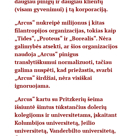
daugiau pinigų ir daugiau klientų
(visam gyvenimui) į tą korporaciją.
„Arcus“ nukreipė milijonus į kitas
filantropijos organizacijas, tokias kaip
„
Tides
“, „
Proteus
“ ir „
Borealis
“. Nėra
galimybės atsekti, ar šios organizacijos
naudoja „Arcus“ pinigus
translytiškumui normalizuoti, tačiau
galima nuspėti, kad priežastis, svarbi
„Arcus“ širdžiai, nėra visiškai
ignoruojama.
„Arcus“ kartu su Pritzkerių šeima
išsiuntė šimtus tūkstančius dolerių
kolegijoms ir universitetams, įskaitant
Kolumbijos universitetą
,
Jeilio
universitetą
,
Vanderbilto universitetą
,