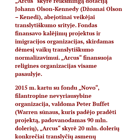
„Arcus“ skyrė reikšmingą dotaciją
Johann Olson-Kennedy (Džoanai Olson
– Kenedi),
abejotinai veikėjai
translytiškumo srityje. Fondas
finansavo
kalėjimų projektus
ir
imigracijos organizacijas
, skirdamas
dėmesį
vaikų translytiškumo
normalizavimui. „Arcus“ finansuoja
religines organizacijas
visame
pasaulyje.
2015 m. kartu su fondu „Novo“,
filantropine nevyriausybine
organizacija, valdoma Peter Buffet
(Warren sūnaus, kuris padėjo pradėti
projektą, padovanodamas
90 mln.
dolerių
), „Arcus“
skyrė 20 mln. dolerių
konkrečiai translyčių asmenų