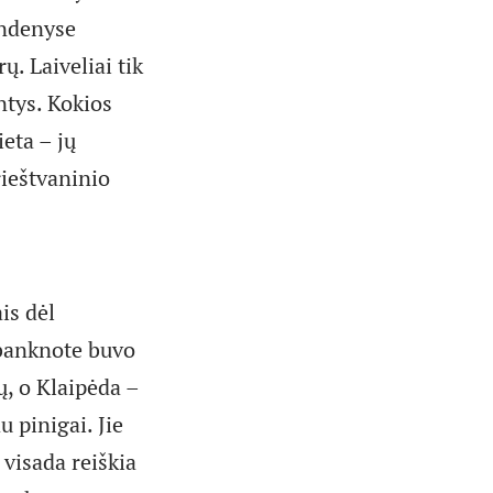
andenyse
rų. Laiveliai tik
ntys. Kokios
ieta – jų
rieštvaninio
is dėl
 banknote buvo
ų, o Klaipėda –
u pinigai. Jie
 visada reiškia