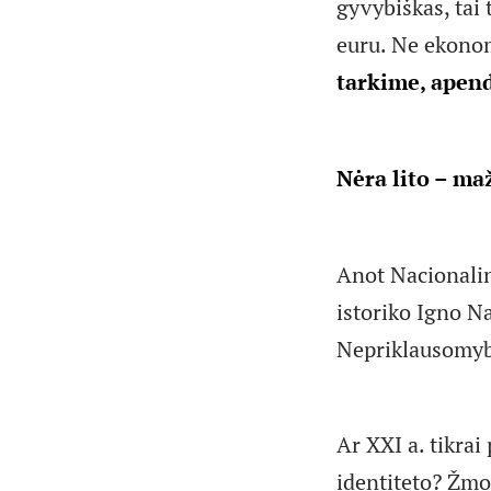
gyvybiškas, tai
euru. Ne ekonom
tarkime, apend
Nėra lito – m
Anot Nacionalin
istoriko Igno Na
Nepriklausomybė
Ar XXI a. tikrai
identiteto? Žmo