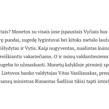
litais? Monetos su visais jose įspaustais Vyčiais bus
ę puodai, sugedę lygintuvai bei kitoks metalo lauža
išlydytas ir Vytis. Kaip nugyventas, nualintas kuin
reiškiantis vakariečiams. O ir mūsų valdantiesiems 
ugeba to užmaskuoti. Monetų kalykloje pirmieji sp
 Lietuvos banko valdytojas Vitas Vasiliauskas, pre
inansų ministras Rimantas Šadžius tikisi tapti istori