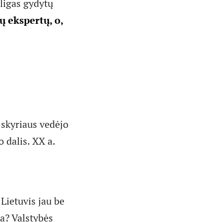
ligas gydytų
ų ekspertų, o,
skyriaus vedėjo
o dalis. XX a.
Lietuvis jau be
a? Valstybės