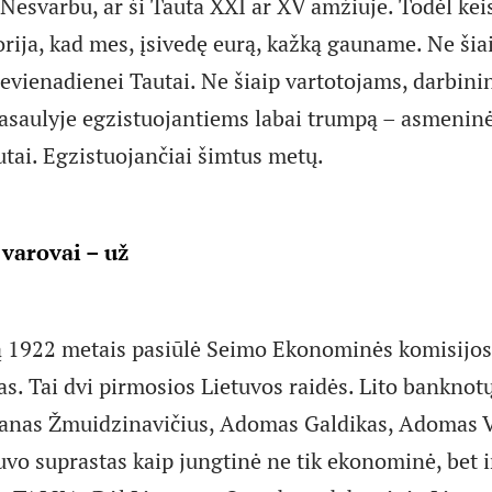
. Nesvarbu, ar ši Tauta XXI ar XV amžiuje. Todėl kei
orija, kad mes, įsivedę eurą, kažką gauname. Ne šia
evienadienei Tautai. Ne šiaip vartotojams, darbin
asaulyje egzistuojantiems labai trumpą – asmenin
utai. Egzistuojančiai šimtus metų.
, varovai – už
 1922 metais pasiūlė Seimo Ekonominės komisijos
as. Tai dvi pirmosios Lietuvos raidės. Lito banknot
anas Žmuidzinavičius, Adomas Galdikas, Adomas Va
uvo suprastas kaip jungtinė ne tik ekonominė, bet i