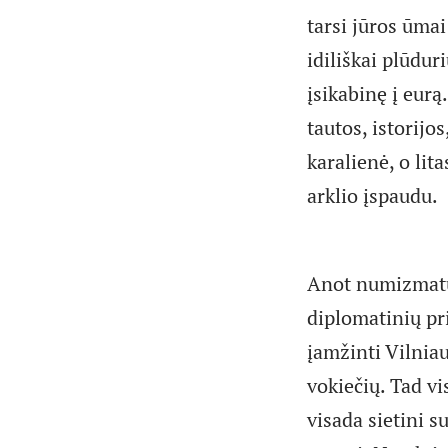
tarsi jūros ūmai
idiliškai plūduri
įsikabinę į eurą
tautos, istorijo
karalienė, o lit
arklio įspaudu.
Anot numizmatų,
diplomatinių pr
įamžinti Vilnia
vokiečių. Tad vi
visada sietini s