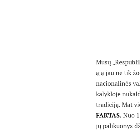
Mūsų „Respubliko
ąją jau ne tik ž
nacionalinės va
kalykloje nukald
tradiciją. Mat v
FAKTAS.
Nuo 10
jų palikuonys d