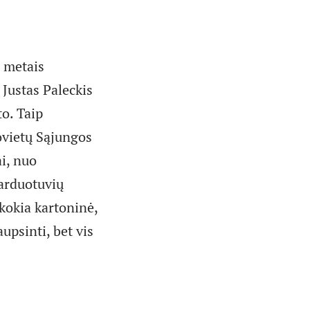
0 metais
 Justas Paleckis
to. Taip
Sovietų Sąjungos
ai, nuo
Parduotuvių
žkokia kartoninė,
aupsinti, bet vis