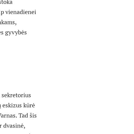
stoka
ip vienadienei
inkams,
ės gyvybės
 sekretorius
ų eskizus kūrė
rnas. Tad šis
r dvasinė,