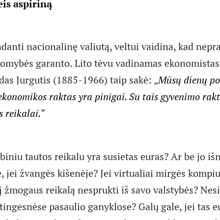
eis aspiriną
danti nacionalinę valiutą, veltui vaidina, kad nep
somybės garanto. Lito tėvu vadinamas ekonomistas
das Jurgutis (1885-1966) taip sakė: „
Mūsų dienų pol
konomikos raktas yra pinigai. Su tais gyvenimo rakta
s reikalai.
“
biniu tautos reikalu yra susietas euras? Ar be jo i
 jei žvangės kišenėje? Jei virtualiai mirgės kompi
į žmogaus reikalą nesprukti iš savo valstybės? Nes
tingesnėse pasaulio ganyklose? Galų gale, jei tas e