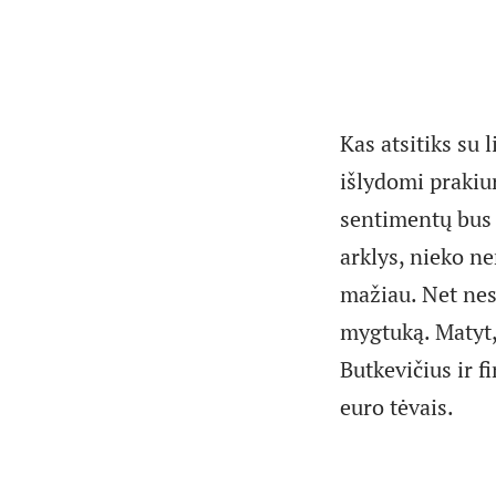
Kas atsitiks su 
išlydomi prakiur
sentimentų bus 
arklys, nieko ne
mažiau. Net nes
mygtuką. Matyt,
Butkevičius ir f
euro tėvais.