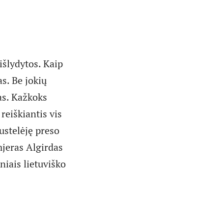
 išlydytos. Kaip
s. Be jokių
as. Kažkoks
reiškiantis vis
ustelėję preso
mjeras Algirdas
niais lietuviško