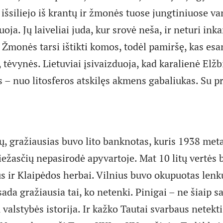
 išsiliejo iš krantų ir žmonės tuose jungtiniuose v
uoja. Jų laiveliai juda, kur srovė neša, ir neturi inka
. Žmonės tarsi ištikti komos, todėl pamiršę, kas esa
s, tėvynės. Lietuviai įsivaizduoja, kad karalienė Elžb
as – nuo litosferos atskilęs akmens gabaliukas. Su p
 gražiausias buvo lito banknotas, kuris 1938 meta
iežasčių nepasirodė apyvartoje. Mat 10 litų vertės
us ir Klaipėdos herbai. Vilnius buvo okupuotas lenk
sada gražiausia tai, ko netenki. Pinigai – ne šiaip sa
u valstybės istorija. Ir kažko Tautai svarbaus netekti