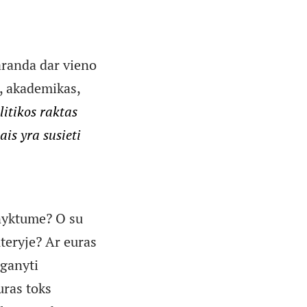
raranda dar vieno
, akademikas,
itikos raktas
is yra susieti
šnyktume? O su
uteryje? Ar euras
iganyti
uras toks