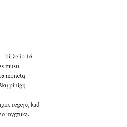
 – birželio 16-
ėjęs mūsų
vos monetų
iškų pinigų
apne regėjo, kad
eso mygtuką.