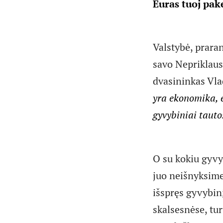
Euras tuoj pak
Valstybė, praran
savo Nepriklau
dvasininkas Vla
yra ekonomika, e
gyvybiniai tauto
O su kokiu gyvy
juo neišnyksime,
išspręs gyvybin
skalsesnėse, tur