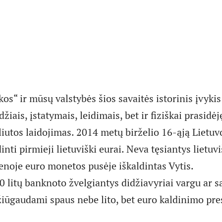
s“ ir mūsų valstybės šios savaitės istorinis įvykis
odžiais, įstatymais, leidimais, bet ir fiziškai prasid
liutos laidojimas. 2014 metų birželio 16-ąją Lietu
inti pirmieji lietuviški eurai. Neva tęsiantys lietuv
ienoje euro monetos pusėje iškaldintas Vytis.
 litų banknoto žvelgiantys didžiavyriai vargu ar s
žiūgaudami spaus nebe lito, bet euro kaldinimo pr