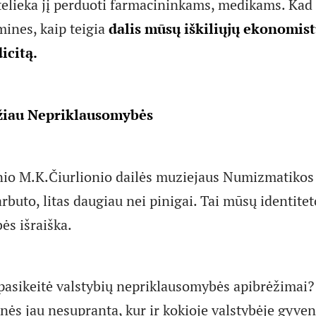
 telieka jį perduoti farmacininkams, medikams. Kad 
ines, kaip teigia
dalis mūsų iškiliųjų ekonomist
icitą.
ažiau Nepriklausomybės
io M.K.Čiurlionio dailės muziejaus Numizmatikos 
rbuto, litas daugiau nei pinigai. Tai mūsų identitet
s išraiška.
 pasikeitė valstybių nepriklausomybės apibrėžimai? 
nės jau nesupranta, kur ir kokioje valstybėje gyven