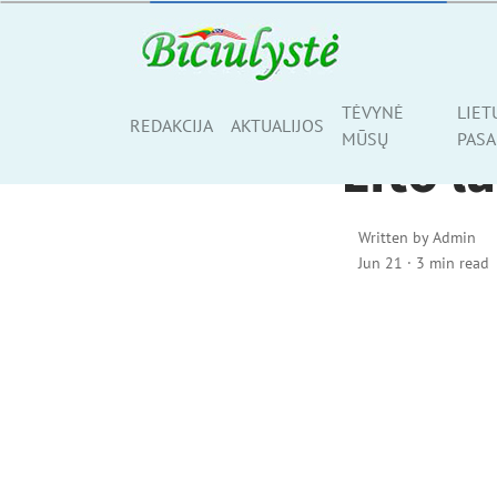
AKTUALIJOS
TĖVYNĖ
LIET
Share
REDAKCIJA
AKTUALIJOS
MŪSŲ
PASA
Lito l
Written by
Admin
Jun 21
·
3 min read