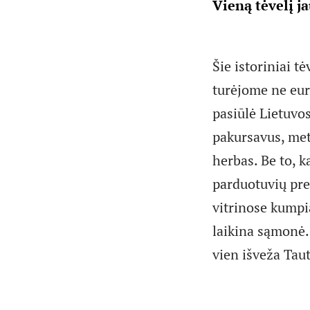
Vieną tėvelį j
Šie istoriniai t
turėjome ne eur
pasiūlė Lietuvos
pakursavus, metų
herbas. Be to, k
parduotuvių pre
vitrinose kumpia
laikina sąmonė. 
vien išveža Taut