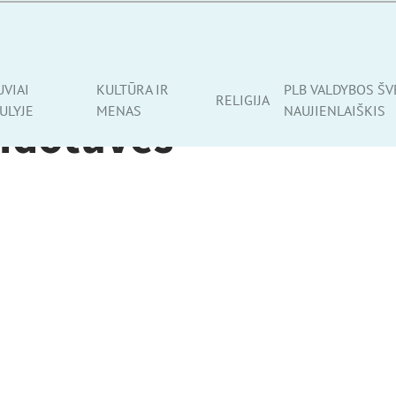
UVIAI
KULTŪRA IR
PLB VALDYBOS ŠV
RELIGIJA
ULYJE
MENAS
NAUJIENLAIŠKIS
aidotuvės