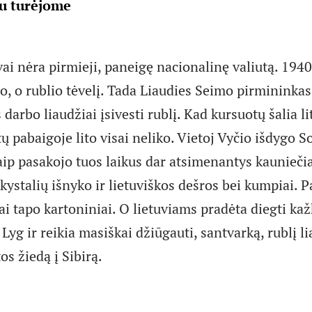
au turėjome
ėvai nėra pirmieji, paneigę nacionalinę valiutą. 194
o, o rublio tėvelį. Tada Liaudies Seimo pirmininkas
 darbo liaudžiai įsivesti rublį. Kad kursuotų šalia li
 pabaigoje lito visai neliko. Vietoj Vyčio išdygo 
aip pasakojo tuos laikus dar atsimenantys kaunieči
kystalių išnyko ir lietuviškos dešros bei kumpiai. 
i tapo kartoniniai. O lietuviams pradėta diegti ka
Lyg ir reikia masiškai džiūgauti, santvarką, rublį li
os žiedą į Sibirą.