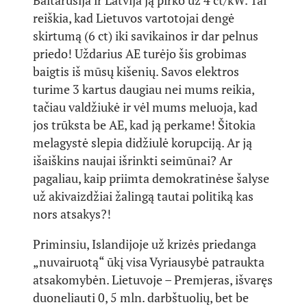
Baltarusija ir Latvija ją pirko už 4 ct/kW. Tai
reiškia, kad Lietuvos vartotojai dengė
skirtumą (6 ct) iki savikainos ir dar pelnus
priedo! Uždarius AE turėjo šis grobimas
baigtis iš mūsų kišenių. Savos elektros
turime 3 kartus daugiau nei mums reikia,
tačiau valdžiukė ir vėl mums meluoja, kad
jos trūksta be AE, kad ją perkame! Šitokia
melagystė slepia didžiulė korupciją. Ar ją
išaiškins naujai išrinkti seimūnai? Ar
pagaliau, kaip priimta demokratinėse šalyse
už akivaizdžiai žalingą tautai politiką kas
nors atsakys?!
Priminsiu, Islandijoje už krizės priedanga
„nuvairuotą“ ūkį visa Vyriausybė patraukta
atsakomybėn. Lietuvoje – Premjeras, išvaręs
duoneliauti 0, 5 mln. darbštuolių, bet be