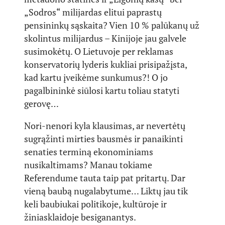
„Sodros“ milijardas elitui paprastų
pensininkų sąskaita? Vien 10 % palūkanų už
skolintus milijardus – Kinijoje jau galvele
susimokėtų. O Lietuvoje per reklamas
konservatorių lyderis kukliai prisipažįsta,
kad kartu įveikėme sunkumus?! O jo
pagalbininkė siūlosi kartu toliau statyti
gerovę…
Nori-nenori kyla klausimas, ar nevertėtų
sugrąžinti mirties bausmės ir panaikinti
senaties terminą ekonominiams
nusikaltimams? Manau tokiame
Referendume tauta taip pat pritartų. Dar
vieną baubą nugalabytume… Liktų jau tik
keli baubiukai politikoje, kultūroje ir
žiniasklaidoje besiganantys.