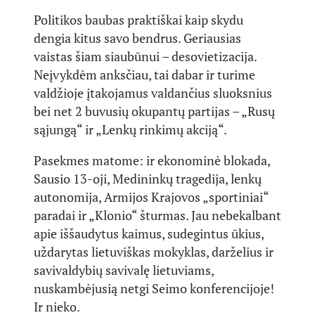
Politikos baubas praktiškai kaip skydu
dengia kitus savo bendrus. Geriausias
vaistas šiam siaubūnui – desovietizacija.
Neįvykdėm anksčiau, tai dabar ir turime
valdžioje įtakojamus valdančius sluoksnius
bei net 2 buvusių okupantų partijas – „Rusų
sąjungą“ ir „Lenkų rinkimų akciją“.
Pasekmes matome: ir ekonominė blokada,
Sausio 13-oji, Medininkų tragedija, lenkų
autonomija, Armijos Krajovos „sportiniai“
paradai ir „Klonio“ šturmas. Jau nebekalbant
apie iššaudytus kaimus, sudegintus ūkius,
uždarytas lietuviškas mokyklas, darželius ir
savivaldybių savivalę lietuviams,
nuskambėjusią netgi Seimo konferencijoje!
Ir nieko.