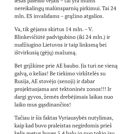
lėšas paleido vėjais – tai yra mums
nereikalingų malūnsparnių pirkimui. Tai 24
mln. ES invalidams – grąžino atgalios.
Va, tik gėjams skirtus 14 mln. – V.
Blinkevičiūtė padvigubino (iki 24 mln.) ir
nudžiugino Lietuvos ir taip linksmą bei
ištvirkusią (gėjų) mažumą.
Bet grįžkime prie AE baubo. Jis turi ne vieną
galvą, o kelias! Be tiekimo virkštelės su
Rusija, AE stovėjo (senoji) ir dabar
projektuojama ant tektoninės zonos!!! Ir
dargi gyvos, žemės drebėjimais laikas nuo
laiko mus gąsdinančios!
Tačiau ir šis faktas Vyriausybės nutylimas,
kaip kad buvo praleistas negirdomis prieš
kelis metus buvęs 5,4 balų (o nuo tokio jau