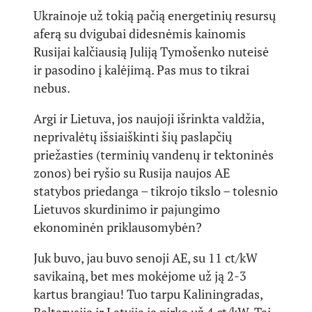
Ukrainoje už tokią pačią energetinių resursų
aferą su dvigubai didesnėmis kainomis
Rusijai kalčiausią Juliją Tymošenko nuteisė
ir pasodino į kalėjimą. Pas mus to tikrai
nebus.
Argi ir Lietuva, jos naujoji išrinkta valdžia,
neprivalėtų išsiaiškinti šių paslapčių
priežasties (terminių vandenų ir tektoninės
zonos) bei ryšio su Rusija naujos AE
statybos priedanga – tikrojo tikslo – tolesnio
Lietuvos skurdinimo ir pajungimo
ekonominėn priklausomybėn?
Juk buvo, jau buvo senoji AE, su 11 ct/kW
savikainą, bet mes mokėjome už ją 2-3
kartus brangiau! Tuo tarpu Kaliningradas,