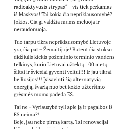
radioaktyvusis strypas“ – vis tiek perkamas
iš Maskvos! Tai kokia čia nepriklausomybė?
Jokios. Čia gi valdžia mums meluoja ir
neraudonuoja.
Tuo tarpu tikra nepriklausomybė Lietuvoje
yra, čia pat – Žemaitijoje! Būtent čia stūkso
didžiulis kiekis požeminio terminio vandens
telkinys, kurio Lietuvai užtektų 100 metų
šiltai ir šviesiai gyventi veltui!!! Ir jau tikrai
be Rusijos!!! Įsisavinti šią alternatyvią
energiją, švarią nuo bet kokio užteršimo
grėsmės mums padeda ES.
Tai ne – Vyriausybė tyli apie ją ir pagalbos iš
ES neima?!
Beje, jau nebe pirmą kartą. Tai renovacijai