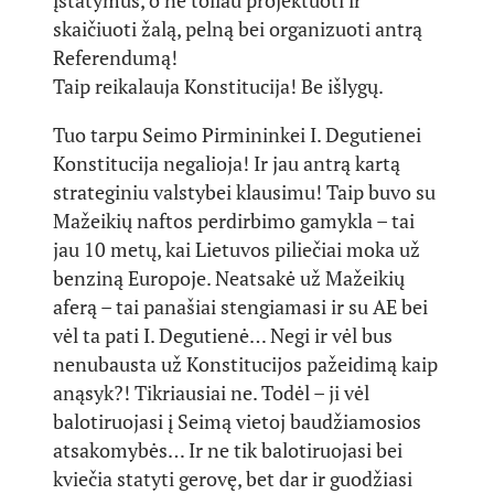
įstatymus, o ne toliau projektuoti ir
skaičiuoti žalą, pelną bei organizuoti antrą
Referendumą!
Taip reikalauja Konstitucija! Be išlygų.
Tuo tarpu Seimo Pirmininkei I. Degutienei
Konstitucija negalioja! Ir jau antrą kartą
strateginiu valstybei klausimu! Taip buvo su
Mažeikių naftos perdirbimo gamykla – tai
jau 10 metų, kai Lietuvos piliečiai moka už
benziną Europoje. Neatsakė už Mažeikių
aferą – tai panašiai stengiamasi ir su AE bei
vėl ta pati I. Degutienė… Negi ir vėl bus
nenubausta už Konstitucijos pažeidimą kaip
anąsyk?! Tikriausiai ne. Todėl – ji vėl
balotiruojasi į Seimą vietoj baudžiamosios
atsakomybės… Ir ne tik balotiruojasi bei
kviečia statyti gerovę, bet dar ir guodžiasi