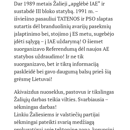
Dar 1989 metais Žalieji „apglėbė IAE“ ir
sustabdė III bloko statybą. 1991 m. –
išviešino pasauliui TATENOS ir PSO slaptas
sutartis dėl branduolinių avarijų pasekmių
įslaptinimo bei, stojimo į ES metu, sugebėjo
įdėti sąlygą – į IAE uždarymą! O šiemet
suorganizavo Referendumą dėl naujos AE
statybos uždraudimo! Ir ne tik
suorganizavo, bet ir tikrą informaciją
paskleidė bei gavo daugumą balsų prieš šią
grėsmę Lietuvai!
Akivaizdus nuoseklus, pastovus ir tikslingas
Žaliųjų darbas teikia vilties. Svarbiausia –
sėkmingas darbas!
Linkiu Žaliesiems ir valstiečių partijai
sėkmingai pateikti svarią medžiagą
prokuratūrai apie tektoninę zoną, korupcinį