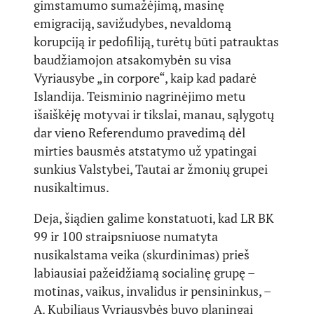
gimstamumo sumažėjimą, masinę
emigraciją, savižudybes, nevaldomą
korupciją ir pedofiliją, turėtų būti patrauktas
baudžiamojon atsakomybėn su visa
Vyriausybe „in corpore“, kaip kad padarė
Islandija. Teisminio nagrinėjimo metu
išaiškėję motyvai ir tikslai, manau, sąlygotų
dar vieno Referendumo pravedimą dėl
mirties bausmės atstatymo už ypatingai
sunkius Valstybei, Tautai ar žmonių grupei
nusikaltimus.
Deja, šiądien galime konstatuoti, kad LR BK
99 ir 100 straipsniuose numatyta
nusikalstama veika (skurdinimas) prieš
labiausiai pažeidžiamą socialinę grupę –
motinas, vaikus, invalidus ir pensininkus, –
A. Kubiliaus Vyriausybės buvo planingai