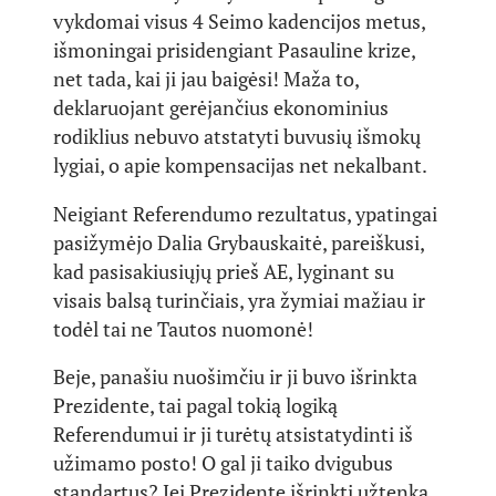
vykdomai visus 4 Seimo kadencijos metus,
išmoningai prisidengiant Pasauline krize,
net tada, kai ji jau baigėsi! Maža to,
deklaruojant gerėjančius ekonominius
rodiklius nebuvo atstatyti buvusių išmokų
lygiai, o apie kompensacijas net nekalbant.
Neigiant Referendumo rezultatus, ypatingai
pasižymėjo Dalia Grybauskaitė, pareiškusi,
kad pasisakiusiųjų prieš AE, lyginant su
visais balsą turinčiais, yra žymiai mažiau ir
todėl tai ne Tautos nuomonė!
Beje, panašiu nuošimčiu ir ji buvo išrinkta
Prezidente, tai pagal tokią logiką
Referendumui ir ji turėtų atsistatydinti iš
užimamo posto! O gal ji taiko dvigubus
standartus? Jei Prezidente išrinkti užtenka