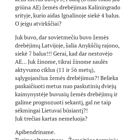
griūna AE) žemės drebėjimas Kaliningrado
srityje, kurio aidas Ignalinoje siekė 4 balus.
O jeigu atvirkščiai?
Juk buvo, dar sovietmečiu buvo žemės
drebėjimų Latvijoje, šalia Anykščių rajono,
siekė 7 balus!!! Gerai, kad dar nestovėjo
AE… Juk žinome, tikrai žinome saulės
aktyvumo ciklus (11 ir 56 metų),
sąlygojančius žemės drebėjimus?! Belieka
paskaičiuoti metus nuo paskutinių dviejų
kaimynystėje buvusių žemės drebėjimų ir
galime prognozuoti sekantį, gal ne taip
sėkmingai Lietuvai būsiantį?!
Juk trečias kartas nemeluoja?
Apibendriname.