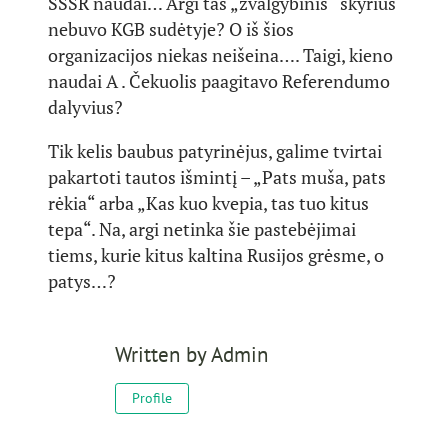
SSSR naudai… Argi tas „žvalgybinis“ skyrius
nebuvo KGB sudėtyje? O iš šios
organizacijos niekas neišeina…. Taigi, kieno
naudai A . Čekuolis paagitavo Referendumo
dalyvius?
Tik kelis baubus patyrinėjus, galime tvirtai
pakartoti tautos išmintį – „Pats muša, pats
rėkia“ arba „Kas kuo kvepia, tas tuo kitus
tepa“. Na, argi netinka šie pastebėjimai
tiems, kurie kitus kaltina Rusijos grėsme, o
patys…?
Written by
Admin
Profile