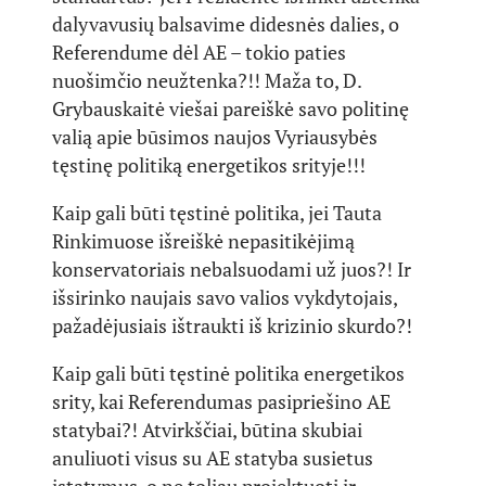
dalyvavusių balsavime didesnės dalies, o
Referendume dėl AE – tokio paties
nuošimčio neužtenka?!! Maža to, D.
Grybauskaitė viešai pareiškė savo politinę
valią apie būsimos naujos Vyriausybės
tęstinę politiką energetikos srityje!!!
Kaip gali būti tęstinė politika, jei Tauta
Rinkimuose išreiškė nepasitikėjimą
konservatoriais nebalsuodami už juos?! Ir
išsirinko naujais savo valios vykdytojais,
pažadėjusiais ištraukti iš krizinio skurdo?!
Kaip gali būti tęstinė politika energetikos
srity, kai Referendumas pasipriešino AE
statybai?! Atvirkščiai, būtina skubiai
anuliuoti visus su AE statyba susietus