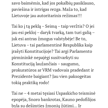
savo baimėmis, kad jos pokalbių pasiklauso,
paviešina ir intrigas rezga. Maža to, kad
Lietuvoje jau autoritarinis režimas!!!
Tai ko į tą peklą – Seimą – taip veržtis? O jei
jau esi pekloj – daryk tvarką, tam turi galią –
juk esi antras žmogus valstybėje! Be to,
Lietuva – tai parlamentinė Respublika kaip
įrašyti Konstitucijoje? Tai argi Parlamento
pirmininkė nepajėgi susitvarkyti su
Konstituciją laužančiais – saugumo,
prokuratūros ar VRM vadovais pradedant ir
Prezidente baigiant? Jau vien paksogeitas
tokią praktiką rodo!
Tai ne – 4 metai tęsiasi Uspaskicho teisminė
epopėja, Snoro bankrotas, Kauno pedofilijos
byla su dešimties žmonių žūtimi… Ir