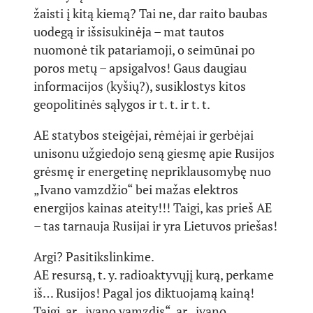
žaisti į kitą kiemą? Tai ne, dar raito baubas
uodegą ir išsisukinėja – mat tautos
nuomonė tik patariamoji, o seimūnai po
poros metų – apsigalvos! Gaus daugiau
informacijos (kyšių?), susiklostys kitos
geopolitinės sąlygos ir t. t. ir t. t.
AE statybos steigėjai, rėmėjai ir gerbėjai
unisonu užgiedojo seną giesmę apie Rusijos
grėsmę ir energetinę nepriklausomybę nuo
„Ivano vamzdžio“ bei mažas elektros
energijos kainas ateity!!! Taigi, kas prieš AE
– tas tarnauja Rusijai ir yra Lietuvos priešas!
Argi? Pasitikslinkime.
AE resursą, t. y. radioaktyvųjį kurą, perkame
iš… Rusijos! Pagal jos diktuojamą kainą!
Taigi, ar „ivano vamzdis“, ar „ivano