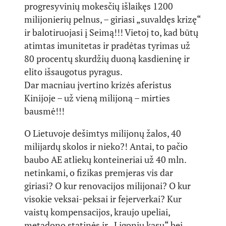
progresyvinių mokesčių išlaikęs 1200
milijonierių pelnus, – giriasi „suvaldęs krizę“
ir balotiruojasi į Seimą!!! Vietoj to, kad būtų
atimtas imunitetas ir pradėtas tyrimas už
80 procentų skurdžių duoną kasdieninę ir
elito išsaugotus pyragus.
Dar macniau įvertino krizės aferistus
Kinijoje – už vieną milijoną – mirties
bausmė!!!
O Lietuvoje dešimtys milijonų žalos, 40
milijardų skolos ir nieko?! Antai, to pačio
baubo AE atliekų konteineriai už 40 mln.
netinkami, o fizikas premjeras vis dar
giriasi? O kur renovacijos milijonai? O kur
visokie veksai-peksai ir fejerverkai? Kur
vaistų kompensacijos, kraujo upeliai,
metadono statinės ir „Ligonių kasų“ bei