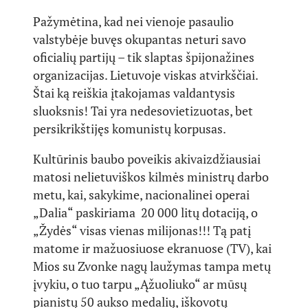
Pažymėtina, kad nei vienoje pasaulio
valstybėje buvęs okupantas neturi savo
oficialių partijų – tik slaptas špijonažines
organizacijas. Lietuvoje viskas atvirkščiai.
Štai ką reiškia įtakojamas valdantysis
sluoksnis! Tai yra nedesovietizuotas, bet
persikrikštijęs komunistų korpusas.
Kultūrinis baubo poveikis akivaizdžiausiai
matosi nelietuviškos kilmės ministrų darbo
metu, kai, sakykime, nacionalinei operai
„Dalia“ paskiriama 20 000 litų dotaciją, o
„Žydės“ visas vienas milijonas!!! Tą patį
matome ir mažuosiuose ekranuose (TV), kai
Mios su Zvonke nagų laužymas tampa metų
įvykiu, o tuo tarpu „Ąžuoliuko“ ar mūsų
pianistų 50 aukso medalių, iškovotų