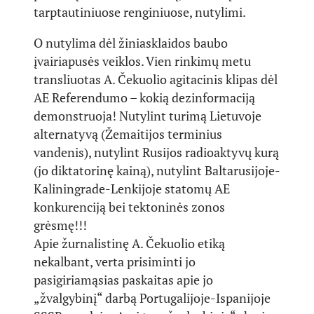
tarptautiniuose renginiuose, nutylimi.
O nutylima dėl žiniasklaidos baubo
įvairiapusės veiklos. Vien rinkimų metu
transliuotas A. Čekuolio agitacinis klipas dėl
AE Referendumo – kokią dezinformaciją
demonstruoja! Nutylint turimą Lietuvoje
alternatyvą (Žemaitijos terminius
vandenis), nutylint Rusijos radioaktyvų kurą
(jo diktatorinę kainą), nutylint Baltarusijoje-
Kaliningrade-Lenkijoje statomų AE
konkurenciją bei tektoninės zonos
grėsmę!!!
Apie žurnalistinę A. Čekuolio etiką
nekalbant, verta prisiminti jo
pasigiriamąsias paskaitas apie jo
„žvalgybinį“ darbą Portugalijoje-Ispanijoje