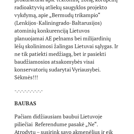
radioaktyvių atliekų saugyklos projekto
vykdymą, apie „Bermudų trikampio“
(Lenkijos-Kaliningrado-Baltarusijos)
atominių konkurenciją Lietuvos
planuojamai AE pelnams bei milijardinių
lėšų skolinimosi žalingas Lietuvai sąlygas. Ir
ne tik patiekti medžiagą, bet ir pasiekti
baudžiamosios atsakomybės visai
konservatorių sudarytai Vyriausybei.
Sėkmės!!!
-.-.-.-.-.-.-.-.-
BAUBAS
Pačiam didžiausiam baubui Lietuvoje
piliečiai Referendume pasakė „Ne“.
Atrodytų – susirink savo akmenėlius ir eik