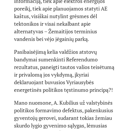
informaciją, tiek apie elektros energijos
poreikį, tiek apie planuojamos statyti AE
kaštus, visiškai nutylint grėsmes dėl
tektonikos ir visai nekalbant apie
alternatyvas – Žemaitijos terminius
vandenis bei vėjo jėgainių parką.
Pasibaisėjimą kelia valdžios atstovų
bandymai sumenkinti Referendumo
rezultatus, paneigti tautos valios teisėtumą
ir privalomą jos vykdymą, įkyriai
deklaruojant buvusios Vyriausybės
energetinės politikos tęstinumo principą?!
Mano nuomone, A. Kubilius už valstybinės
politikos formavimo defektus, pakenkusius
gyventojų gerovei, sudarant tokias žemiau
skurdo lygio gyvenimo sąlygas, lėmusias