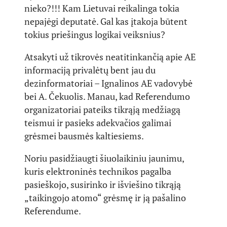
nieko?!!! Kam Lietuvai reikalinga tokia
nepajėgi deputatė. Gal kas įtakoja būtent
tokius priešingus logikai veiksnius?
Atsakyti už tikrovės neatitinkančią apie AE
informaciją privalėtų bent jau du
dezinformatoriai – Ignalinos AE vadovybė
bei A. Čekuolis. Manau, kad Referendumo
organizatoriai pateiks tikrąją medžiagą
teismui ir pasieks adekvačios galimai
grėsmei bausmės kaltiesiems.
Noriu pasidžiaugti šiuolaikiniu jaunimu,
kuris elektroninės technikos pagalba
pasieškojo, susirinko ir išviešino tikrąją
„taikingojo atomo“ grėsmę ir ją pašalino
Referendume.