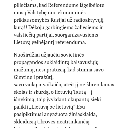
piliečiams, kad Referendume išgelbėjote
mūsų Valstybę nuo ekonominės
priklausomybės Rusijai už radioaktyvųjį
kurą!! Dėkoju garbingiems žaliesiems ir
valstiečių partijai, suorganizavusiems
Lietuvą gelbėjantį referendumą.
Nuoširdžiai užjaučiu sovietinės
propagandos suklaidintą balsavusiųjų
mažumą, nesupratusią, kad stumia savo
Gimtinę į pražūtį,
savo vaikų ir vaikaičių ateitį į neišbrendamas
skolas ir skurdą, o lietuvių Tautą – į
išnykimą, taip įvykdant okupantų siekį
palikti „Lietuvą be lietuvių“.Esu
pasipiktinusi angažuota žiniasklaida,
skleidusią tikrovės neatitinkančią