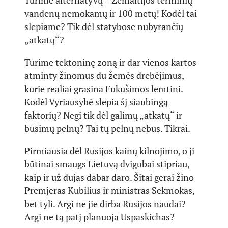
Turime alternatyvų – Žemaitijos terminių
vandenų nemokamų ir 100 metų! Kodėl tai
slepiame? Tik dėl statybose nubyrančių
„atkatų“?
Turime tektoninę zoną ir dar vienos kartos
atminty žinomus du žemės drebėjimus,
kurie realiai grasina Fukušimos lemtini.
Kodėl Vyriausybė slepia šį siaubingą
faktorių? Negi tik dėl galimų „atkatų“ ir
būsimų pelnų? Tai tų pelnų nebus. Tikrai.
Pirmiausia dėl Rusijos kainų kilnojimo, o ji
būtinai smaugs Lietuvą dvigubai stipriau,
kaip ir už dujas dabar daro. Šitai gerai žino
Premjeras Kubilius ir ministras Sekmokas,
bet tyli. Argi ne jie dirba Rusijos naudai?
Argi ne tą patį planuoja Uspaskichas?