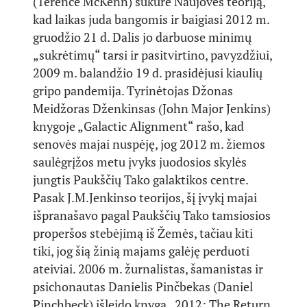
(Terence McKenn) sukūrė Naujovės teoriją,
kad laikas juda bangomis ir baigiasi 2012 m.
gruodžio 21 d. Dalis jo darbuose minimų
„sukrėtimų“ tarsi ir pasitvirtino, pavyzdžiui,
2009 m. balandžio 19 d. prasidėjusi kiaulių
gripo pandemija. Tyrinėtojas Džonas
Meidžoras Dženkinsas (John Major Jenkins)
knygoje „Galactic Alignment“ rašo, kad
senovės majai nuspėję, jog 2012 m. žiemos
saulėgrįžos metu įvyks juodosios skylės
jungtis Paukščių Tako galaktikos centre.
Pasak J.M.Jenkinso teorijos, šį įvykį majai
išpranašavo pagal Paukščių Tako tamsiosios
properšos stebėjimą iš Žemės, tačiau kiti
tiki, jog šią žinią majams galėję perduoti
ateiviai. 2006 m. žurnalistas, šamanistas ir
psichonautas Danielis Pinčbekas (Daniel
Pinchbeck) išleido knygą „2012: The Return