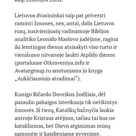
Lietuvos dvasininkai taip pat priversti
raminti žmones, nes, antai, dalis Lietuvos
rusų, susivienijusių vadinamoje Biblijos
analitiko Leonido Maslovo judėjime, ragina
iki lemtingos dienos atsisakyti viso turto ir
vienišumo nirvanoje laukti Atpildo dienos
(portaluose Otkroveniya.info ir
Avatargroup.ru anotuojama jo knyga
„Aukščiausiojo atradimai“).
Kunigo Ričardo Doveikos žodžiais, dėl
pasaulio pabaigos isterikuoja tik netikintys
žmonės. Iš tiesų, Katalikų bažnyčia laukia
antrojo Kristaus atėjimo, tačiau tai bus ne
kataklizmas, bet Dievo atgimimas mūsų
sąmonėje ir kasdieniame gyvenime.