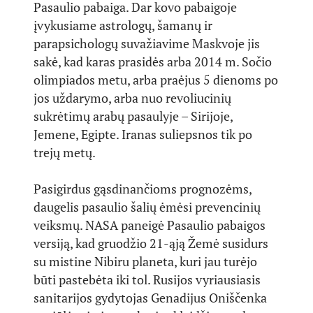
Pasaulio pabaiga. Dar kovo pabaigoje
įvykusiame astrologų, šamanų ir
parapsichologų suvažiavime Maskvoje jis
sakė, kad karas prasidės arba 2014 m. Sočio
olimpiados metu, arba praėjus 5 dienoms po
jos uždarymo, arba nuo revoliucinių
sukrėtimų arabų pasaulyje – Sirijoje,
Jemene, Egipte. Iranas suliepsnos tik po
trejų metų.
Pasigirdus gąsdinančioms prognozėms,
daugelis pasaulio šalių ėmėsi prevencinių
veiksmų. NASA paneigė Pasaulio pabaigos
versiją, kad gruodžio 21-ąją Žemė susidurs
su mistine Nibiru planeta, kuri jau turėjo
būti pastebėta iki tol. Rusijos vyriausiasis
sanitarijos gydytojas Genadijus Oniščenka