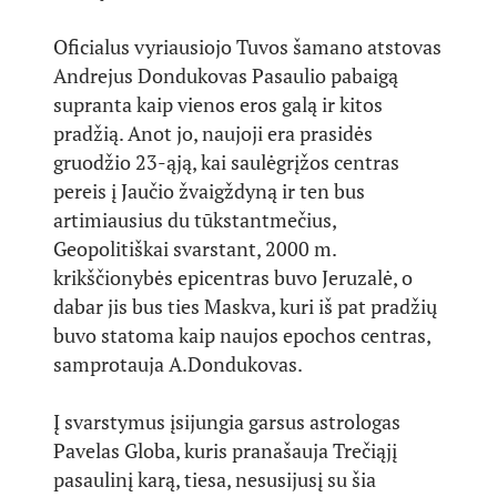
Oficialus vyriausiojo Tuvos šamano atstovas
Andrejus Dondukovas Pasaulio pabaigą
supranta kaip vienos eros galą ir kitos
pradžią. Anot jo, naujoji era prasidės
gruodžio 23-ąją, kai saulėgrįžos centras
pereis į Jaučio žvaigždyną ir ten bus
artimiausius du tūkstantmečius,
Geopolitiškai svarstant, 2000 m.
krikščionybės epicentras buvo Jeruzalė, o
dabar jis bus ties Maskva, kuri iš pat pradžių
buvo statoma kaip naujos epochos centras,
samprotauja A.Dondukovas.
Į svarstymus įsijungia garsus astrologas
Pavelas Globa, kuris pranašauja Trečiąjį
pasaulinį karą, tiesa, nesusijusį su šia