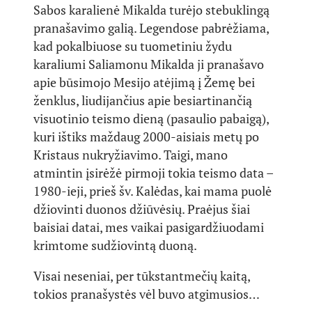
Sabos karalienė Mikalda turėjo stebuklingą
pranašavimo galią. Legendose pabrėžiama,
kad pokalbiuose su tuometiniu žydu
karaliumi Saliamonu Mikalda ji pranašavo
apie būsimojo Mesijo atėjimą į Žemę bei
ženklus, liudijančius apie besiartinančią
visuotinio teismo dieną (pasaulio pabaigą),
kuri ištiks maždaug 2000-aisiais metų po
Kristaus nukryžiavimo. Taigi, mano
atmintin įsirėžė pirmoji tokia teismo data –
1980-ieji, prieš šv. Kalėdas, kai mama puolė
džiovinti duonos džiūvėsių. Praėjus šiai
baisiai datai, mes vaikai pasigardžiuodami
krimtome sudžiovintą duoną.
Visai neseniai, per tūkstantmečių kaitą,
tokios pranašystės vėl buvo atgimusios…