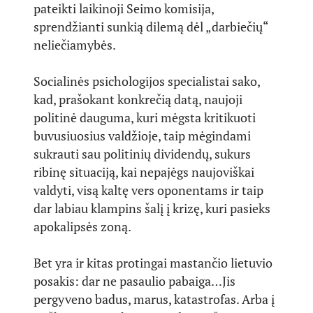
pateikti laikinoji Seimo komisija,
sprendžianti sunkią dilemą dėl „darbiečių“
neliečiamybės.
Socialinės psichologijos specialistai sako,
kad, prašokant konkrečią datą, naujoji
politinė dauguma, kuri mėgsta kritikuoti
buvusiuosius valdžioje, taip mėgindami
sukrauti sau politinių dividendų, sukurs
ribinę situaciją, kai nepajėgs naujoviškai
valdyti, visą kaltę vers oponentams ir taip
dar labiau klampins šalį į krizę, kuri pasieks
apokalipsės zoną.
Bet yra ir kitas protingai mastančio lietuvio
posakis: dar ne pasaulio pabaiga…Jis
pergyveno badus, marus, katastrofas. Arba į