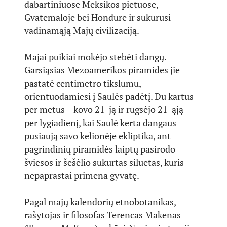
dabartiniuose Meksikos pietuose,
Gvatemaloje bei Hondūre ir sukūrusi
vadinamąją Majų civilizaciją.
Majai puikiai mokėjo stebėti dangų.
Garsiąsias Mezoamerikos piramides jie
pastatė centimetro tikslumu,
orientuodamiesi į Saulės padėtį. Du kartus
per metus – kovo 21-ją ir rugsėjo 21-ąją –
per lygiadienį, kai Saulė kerta dangaus
pusiaują savo kelionėje ekliptika, ant
pagrindinių piramidės laiptų pasirodo
šviesos ir šešėlio sukurtas siluetas, kuris
nepaprastai primena gyvatę.
Pagal majų kalendorių etnobotanikas,
rašytojas ir filosofas Terencas Makenas