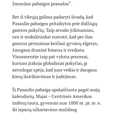
žmonijos pabaigos pranašas“.
Bet iš tikrųjų galima padaryti išvadą, kad
Pasaulio pabaigos pritaikytos prie didžiųjų
gamtos pokyčių. Taip atrodo įtikinamiau,
nes ir mokslininkai nustatė, kad per šias
gamtos permainas keičiasi gyvūnų elgesys,
žmogaus dvasinė būsena ir sveikata.
Visuomenėje taip pat vyksta procesai,
kuriuos įtakoja globaliniai pokyčiai, gi
astrologai spėja, kad juos veikia ir dangaus
kūnų išsirikiavimas ir judėjimas.
Ši Pasaulio pabaiga apskaičiuota pagal majų
kalendorių. Majai – Centrinės Amerikos
indėnų tauta, gyvenusi nuo 1000 m. pr. m. e.
iki ispanų užkariavimo maždaug