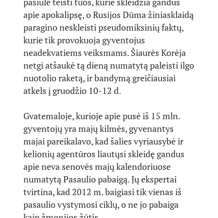
pasiūlė teisti tuos, kurie skleidžia gandus
apie apokalipsę, o Rusijos Dūma žiniasklaidą
paragino neskleisti pseudomiksinių faktų,
kurie tik provokuoja gyventojus
neadekvatiems veiksmams. Šiaurės Korėja
netgi atšaukė tą dieną numatytą paleisti ilgo
nuotolio raketą, ir bandymą greičiausiai
atkels į gruodžio 10-12 d.
Gvatemaloje, kurioje apie pusė iš 15 mln.
gyventojų yra majų kilmės, gyvenantys
majai pareikalavo, kad šalies vyriausybė ir
kelionių agentūros liautųsi skleidę gandus
apie neva senovės majų kalendoriuose
numatytą Pasaulio pabaigą. Jų ekspertai
tvirtina, kad 2012 m. baigiasi tik vienas iš
pasaulio vystymosi ciklų, o ne jo pabaiga
kaip žmonijos žūtis.