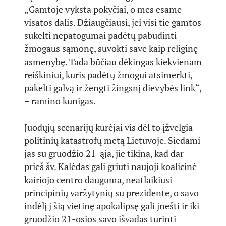
„Gamtoje vyksta pokyčiai, o mes esame
visatos dalis. Džiaugčiausi, jei visi tie gamtos
sukelti nepatogumai padėtų pabudinti
žmogaus sąmonę, suvokti save kaip religinę
asmenybę. Tada būčiau dėkingas kiekvienam
reiškiniui, kuris padėtų žmogui atsimerkti,
pakelti galvą ir žengti žingsnį dievybės link“,
– ramino kunigas.
Juodųjų scenarijų kūrėjai vis dėl to įžvelgia
politinių katastrofų metą Lietuvoje. Siedami
jas su gruodžio 21-ąja, jie tikina, kad dar
prieš šv. Kalėdas gali griūti naujoji koalicinė
kairiojo centro dauguma, neatlaikiusi
principinių varžytynių su prezidente, o savo
indėlį į šią vietinę apokalipsę gali įnešti ir iki
gruodžio 21-osios savo išvadas turinti