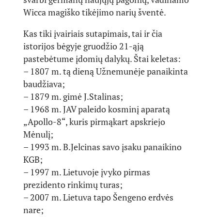
Wicca magiško tikėjimo narių šventė.
Kas tiki įvairiais sutapimais, tai ir čia
istorijos bėgyje gruodžio 21-ąją
pastebėtume įdomių dalykų. Štai keletas:
– 1807 m. tą dieną Užnemunėje panaikinta
baudžiava;
– 1879 m. gimė J.Stalinas;
– 1968 m. JAV paleido kosminį aparatą
„Apollo-8“, kuris pirmąkart apskriejo
Mėnulį;
– 1993 m. B.Jelcinas savo įsaku panaikino
KGB;
– 1997 m. Lietuvoje įvyko pirmas
prezidento rinkimų turas;
– 2007 m. Lietuva tapo Šengeno erdvės
nare;