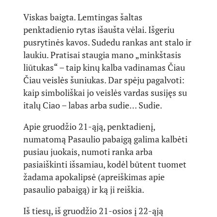
Viskas baigta. Lemtingas šaltas
penktadienio rytas išaušta vėlai. Išgeriu
pusrytinės kavos. Sudedu rankas ant stalo ir
laukiu. Pratisai staugia mano „minkštasis
liūtukas“ – taip kinų kalba vadinamas Čiau
Čiau veislės šuniukas. Dar spėju pagalvoti:
kaip simboliškai jo veislės vardas susijęs su
italų Ciao – labas arba sudie… Sudie.
Apie gruodžio 21-ąją, penktadienį,
numatomą Pasaulio pabaigą galima kalbėti
pusiau juokais, numoti ranka arba
pasiaiškinti išsamiau, kodėl būtent tuomet
žadama apokalipsė (apreiškimas apie
pasaulio pabaigą) ir ką ji reiškia.
Iš tiesų, iš gruodžio 21-osios į 22-ąją