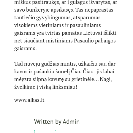
miškus pasitraukęs, ar į gulagus išvarytas, ar
savo bunkeryje apsikasęs. Tas nepaprastas
tautiečio gyvybingumas, atsparumas
visokiems vietiniams ir pasauliniams
gaisrams yra tvirtas pamatas Lietuvai išlikti
net siaučiant mistiniams Pasaulio pabaigos
gaisrams.
Tad nuveju gūdžias mintis, užkaičiu sau dar
kavos ir pašaukiu šunelį Čiau Čiau: jis labai
mėgsta silpną kavutę su grietinėle… Nagi,
žvelkime į viską linksmiau!
www.alkas.lt
Written by
Admin