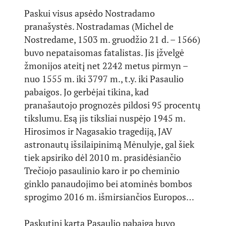
Paskui visus apsėdo Nostradamo
pranašystės. Nostradamas (Michel de
Nostredame, 1503 m. gruodžio 21 d. – 1566)
buvo nepataisomas fatalistas. Jis įžvelgė
žmonijos ateitį net 2242 metus pirmyn –
nuo 1555 m. iki 3797 m., t.y. iki Pasaulio
pabaigos. Jo gerbėjai tikina, kad
pranašautojo prognozės pildosi 95 procentų
tikslumu. Esą jis tiksliai nuspėjo 1945 m.
Hirosimos ir Nagasakio tragediją, JAV
astronautų išsilaipinimą Mėnulyje, gal šiek
tiek apsiriko dėl 2010 m. prasidėsiančio
Trečiojo pasaulinio karo ir po cheminio
ginklo panaudojimo bei atominės bombos
sprogimo 2016 m. išmirsiančios Europos…
Paskutinį kartą Pasaulio pabaiga buvo