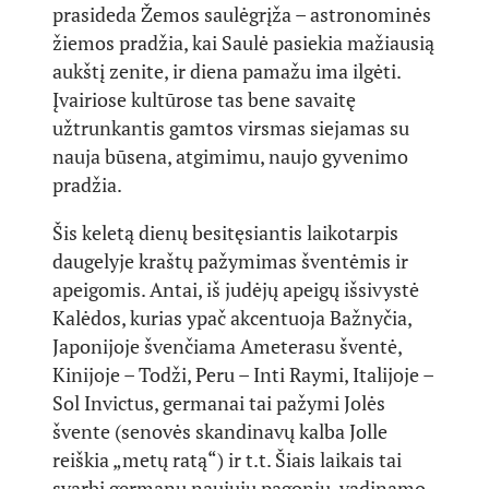
prasideda Žemos saulėgrįža – astronominės
žiemos pradžia, kai Saulė pasiekia mažiausią
aukštį zenite, ir diena pamažu ima ilgėti.
Įvairiose kultūrose tas bene savaitę
užtrunkantis gamtos virsmas siejamas su
nauja būsena, atgimimu, naujo gyvenimo
pradžia.
Šis keletą dienų besitęsiantis laikotarpis
daugelyje kraštų pažymimas šventėmis ir
apeigomis. Antai, iš judėjų apeigų išsivystė
Kalėdos, kurias ypač akcentuoja Bažnyčia,
Japonijoje švenčiama Ameterasu šventė,
Kinijoje – Todži, Peru – Inti Raymi, Italijoje –
Sol Invictus, germanai tai pažymi Jolės
švente (senovės skandinavų kalba Jolle
reiškia „metų ratą“) ir t.t. Šiais laikais tai
svarbi germanų naujųjų pagonių, vadinamo