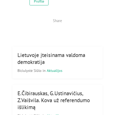
Profile
Share
Lietuvoje įteisinama valdoma
demokratija
Biciulystė Siūlo
in
Aktualijos
E.Čibirauskas, G.Ustinavičius,
Z.Vaišvila. Kova už referendumo
išlikimą