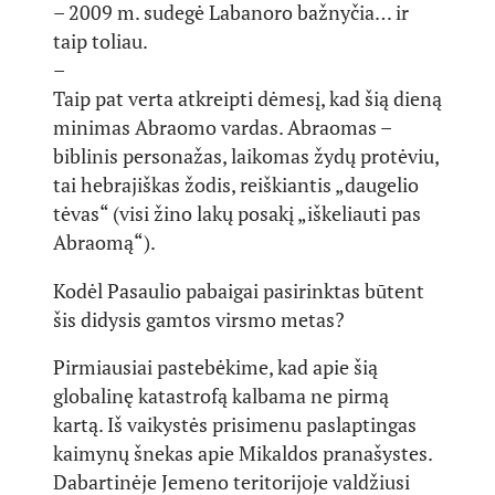
– 2009 m. sudegė Labanoro bažnyčia… ir
taip toliau.
–
Taip pat verta atkreipti dėmesį, kad šią dieną
minimas Abraomo vardas. Abraomas –
biblinis personažas, laikomas žydų protėviu,
tai hebrajiškas žodis, reiškiantis „daugelio
tėvas“ (visi žino lakų posakį „iškeliauti pas
Abraomą“).
Kodėl Pasaulio pabaigai pasirinktas būtent
šis didysis gamtos virsmo metas?
Pirmiausiai pastebėkime, kad apie šią
globalinę katastrofą kalbama ne pirmą
kartą. Iš vaikystės prisimenu paslaptingas
kaimynų šnekas apie Mikaldos pranašystes.
Dabartinėje Jemeno teritorijoje valdžiusi