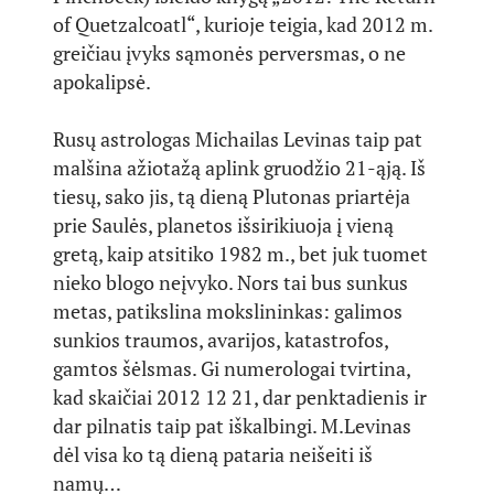
of Quetzalcoatl“, kurioje teigia, kad 2012 m.
greičiau įvyks sąmonės perversmas, o ne
apokalipsė.
Rusų astrologas Michailas Levinas taip pat
malšina ažiotažą aplink gruodžio 21-ąją. Iš
tiesų, sako jis, tą dieną Plutonas priartėja
prie Saulės, planetos išsirikiuoja į vieną
gretą, kaip atsitiko 1982 m., bet juk tuomet
nieko blogo neįvyko. Nors tai bus sunkus
metas, patikslina mokslininkas: galimos
sunkios traumos, avarijos, katastrofos,
gamtos šėlsmas. Gi numerologai tvirtina,
kad skaičiai 2012 12 21, dar penktadienis ir
dar pilnatis taip pat iškalbingi. M.Levinas
dėl visa ko tą dieną pataria neišeiti iš
namų…