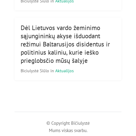
Biciulystė Siūlo
in
Aktualijos
Dėl Lietuvos vardo žeminimo
sąjungininkų akyse išduodant
režimui Baltarusijos disidentus ir
politinius kaliniu, kurie ieško
prieglobsčio mūsų šalyje
Biciulystė Siūlo
in
Aktualijos
© Copyright Bičiulystė
Mums viskas svarbu.