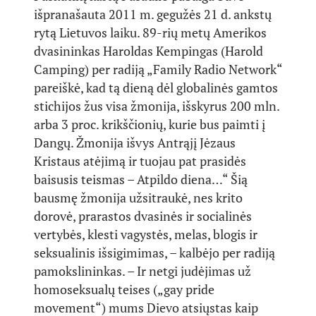
išpranašauta 2011 m. gegužės 21 d. ankstų
rytą Lietuvos laiku. 89-rių metų Amerikos
dvasininkas Haroldas Kempingas (Harold
Camping) per radiją „Family Radio Network“
pareiškė, kad tą dieną dėl globalinės gamtos
stichijos žus visa žmonija, išskyrus 200 mln.
arba 3 proc. krikščionių, kurie bus paimti į
Dangų. Žmonija išvys Antrąjį Jėzaus
Kristaus atėjimą ir tuojau pat prasidės
baisusis teismas – Atpildo diena…“ Šią
bausmę žmonija užsitraukė, nes krito
dorovė, prarastos dvasinės ir socialinės
vertybės, klesti vagystės, melas, blogis ir
seksualinis išsigimimas, – kalbėjo per radiją
pamokslininkas. – Ir netgi judėjimas už
homoseksualų teises („gay pride
movement“) mums Dievo atsiųstas kaip