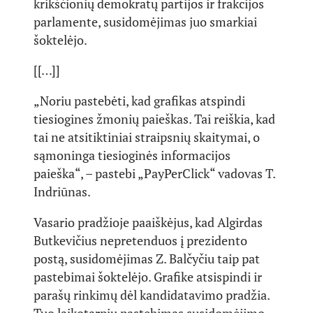
krikščionių demokratų partijos ir frakcijos
parlamente, susidomėjimas juo smarkiai
šoktelėjo.
[[…]]
„Noriu pastebėti, kad grafikas atspindi
tiesiogines žmonių paieškas. Tai reiškia, kad
tai ne atsitiktiniai straipsnių skaitymai, o
sąmoninga tiesioginės informacijos
paieška“, – pastebi „PayPerClick“ vadovas T.
Indriūnas.
Vasario pradžioje paaiškėjus, kad Algirdas
Butkevičius nepretenduos į prezidento
postą, susidomėjimas Z. Balčyčiu taip pat
pastebimai šoktelėjo. Grafike atsispindi ir
parašų rinkimų dėl kandidatavimo pradžia.