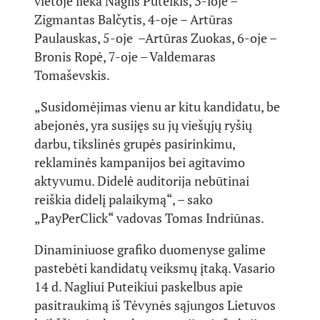
vietoje lieka Naglis Puteikis, 3-ioje –
Zigmantas Balčytis, 4-oje – Artūras
Paulauskas, 5-oje –Artūras Zuokas, 6-oje –
Bronis Ropė, 7-oje – Valdemaras
Tomaševskis.
„Susidomėjimas vienu ar kitu kandidatu, be
abejonės, yra susijęs su jų viešųjų ryšių
darbu, tikslinės grupės pasirinkimu,
reklaminės kampanijos bei agitavimo
aktyvumu. Didelė auditorija nebūtinai
reiškia didelį palaikymą“, – sako
„PayPerClick“ vadovas Tomas Indriūnas.
Dinaminiuose grafiko duomenyse galime
pastebėti kandidatų veiksmų įtaką. Vasario
14 d. Nagliui Puteikiui paskelbus apie
pasitraukimą iš Tėvynės sąjungos Lietuvos