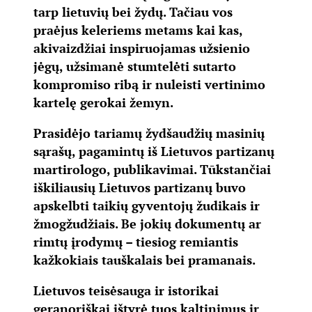
tarp lietuvių bei žydų. Tačiau vos
praėjus keleriems metams kai kas,
akivaizdžiai inspiruojamas užsienio
jėgų, užsimanė stumtelėti sutarto
kompromiso ribą ir nuleisti vertinimo
kartelę gerokai žemyn.
Prasidėjo tariamų žydšaudžių masinių
sąrašų, pagamintų iš Lietuvos partizanų
martirologo, publikavimai. Tūkstančiai
iškiliausių Lietuvos partizanų buvo
apskelbti taikių gyventojų žudikais ir
žmogžudžiais. Be jokių dokumentų ar
rimtų įrodymų – tiesiog remiantis
kažkokiais tauškalais bei pramanais.
Lietuvos teisėsauga ir istorikai
geranoriškai ištyrė tuos kaltinimus ir