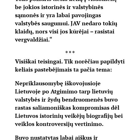
be jokios istorinės ir valstybinės
sąmonės ir yra labai pavojingas
valstybės saugumui. JAV nedaro tokių
klaidų, nors visi jos kūrėjai – rasistai
vergvaldžiai.“
* * *
Visiškai teisingai. Tik norėčiau papildyti
keliais pastebėjimais ta pačia tema:
Nepriklausomybę iškovojusioje
Lietuvoje po Atgimimo tarp lietuvių
valstybės ir žydų bendruomenės buvo
rastas saliamoniškas kompromisas dėl
Lietuvos istorinių veikėjų biografijų bei
veiklos kontroversijų vertinimo.
Buvo nustatytas labai aiškus ir