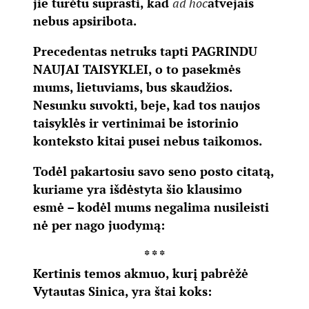
jie turėtu suprasti, kad
ad hoc
atvejais
nebus apsiribota.
Precedentas netruks tapti
PAGRINDU
NAUJAI TAISYKLEI
, o to pasekmės
mums, lietuviams, bus skaudžios.
Nesunku suvokti, beje, kad tos naujos
taisyklės ir vertinimai be istorinio
konteksto kitai pusei nebus taikomos.
Todėl pakartosiu savo seno posto citatą,
kuriame yra išdėstyta šio klausimo
esmė – kodėl mums negalima nusileisti
nė per nago juodymą:
* * *
Kertinis temos akmuo, kurį pabrėžė
Vytautas Sinica, yra štai koks: