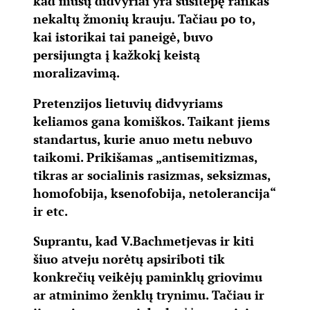
kad mūsų didvyriai yra susitepę rankas
nekaltų žmonių krauju. Tačiau po to,
kai istorikai tai paneigė, buvo
persijungta į kažkokį keistą
moralizavimą.
Pretenzijos lietuvių didvyriams
keliamos gana komiškos. Taikant jiems
standartus, kurie anuo metu nebuvo
taikomi. Prikišamas „antisemitizmas,
tikras ar socialinis rasizmas, seksizmas,
homofobija, ksenofobija, netolerancija“
ir etc.
Suprantu, kad V.Bachmetjevas ir kiti
šiuo atveju norėtų apsiriboti tik
konkrečių veikėjų paminklų griovimu
ar atminimo ženklų trynimu. Tačiau ir