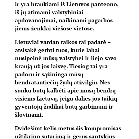
ir yra braukiami iš Lietuvos panteono,
iš jų atimami valstybiniai
apdovanojimai, naikinami pagarbos
jiems ženklai viešose vietose.
Lietuviai vardan taikos tai padarė –
atsisakė gerbti tuos, kurie labai
nusipelnė mūsų valstybei ir liejo savo
kraują už jos laisvę. Tiesiog tai yra
padoru ir sąžininga mūsų
bendratautiečių žydų atžvilgiu. Nes
sunku būtų kalbėti apie mūsų bendrą
visiems Lietuvą, jeigu dalies jos taikių
gyventojų žudikai būtų garbinami ir
šlovinami.
Dvidešimt kelis metus šis kompromisas
užtikrino sutarimą ir gerus santykius