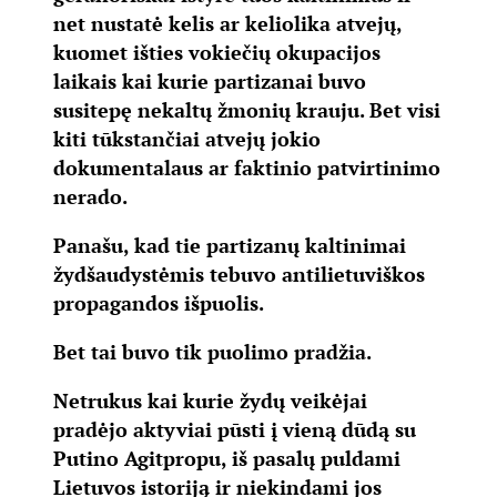
net nustatė kelis ar keliolika atvejų,
kuomet išties vokiečių okupacijos
laikais kai kurie partizanai buvo
susitepę nekaltų žmonių krauju. Bet visi
kiti tūkstančiai atvejų jokio
dokumentalaus ar faktinio patvirtinimo
nerado.
Panašu, kad tie partizanų kaltinimai
žydšaudystėmis tebuvo antilietuviškos
propagandos išpuolis.
Bet tai buvo tik puolimo pradžia.
Netrukus kai kurie žydų veikėjai
pradėjo aktyviai pūsti į vieną dūdą su
Putino Agitpropu, iš pasalų puldami
Lietuvos istoriją ir niekindami jos