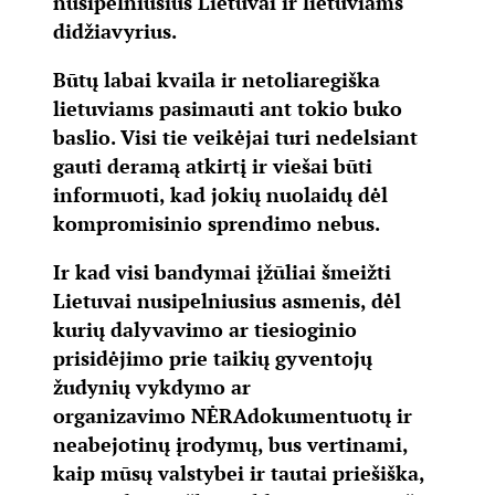
nusipelniusius Lietuvai ir lietuviams
didžiavyrius.
Būtų labai kvaila ir netoliaregiška
lietuviams pasimauti ant tokio buko
baslio. Visi tie veikėjai turi nedelsiant
gauti deramą atkirtį ir viešai būti
informuoti, kad jokių nuolaidų dėl
kompromisinio sprendimo nebus.
Ir kad visi bandymai įžūliai šmeižti
Lietuvai nusipelniusius asmenis, dėl
kurių dalyvavimo ar tiesioginio
prisidėjimo prie taikių gyventojų
žudynių vykdymo ar
organizavimo
NĖRA
dokumentuotų ir
neabejotinų įrodymų, bus vertinami,
kaip mūsų valstybei ir tautai priešiška,