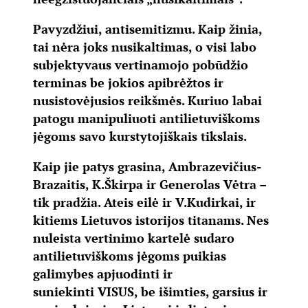
Pavyzdžiui, antisemitizmu. Kaip žinia,
tai nėra joks nusikaltimas, o visi labo
subjektyvaus vertinamojo pobūdžio
terminas be jokios apibrėžtos ir
nusistovėjusios reikšmės. Kuriuo labai
patogu manipuliuoti antilietuviškoms
jėgoms savo kurstytojiškais tikslais.
Kaip jie patys grasina, Ambrazevičius-
Brazaitis, K.Škirpa ir Generolas Vėtra –
tik pradžia. Ateis eilė ir V.Kudirkai, ir
kitiems Lietuvos istorijos titanams. Nes
nuleista vertinimo kartelė sudaro
antilietuviškoms jėgoms puikias
galimybes apjuodinti ir
suniekinti
VISUS
, be išimties, garsius ir