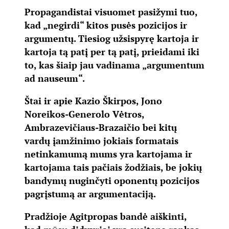
Propagandistai visuomet pasižymi tuo,
kad „negirdi“ kitos pusės pozicijos ir
argumentų. Tiesiog užsispyrę kartoja ir
kartoja tą patį per tą patį, prieidami iki
to, kas šiaip jau vadinama „argumentum
ad nauseum“.
Štai ir apie Kazio Škirpos, Jono
Noreikos-Generolo Vėtros,
Ambrazevičiaus-Brazaičio bei kitų
vardų įamžinimo jokiais formatais
netinkamumą mums yra kartojama ir
kartojama tais pačiais žodžiais, be jokių
bandymų nuginčyti oponentų pozicijos
pagrįstumą ar argumentaciją.
Pradžioje Agitpropas bandė aiškinti,