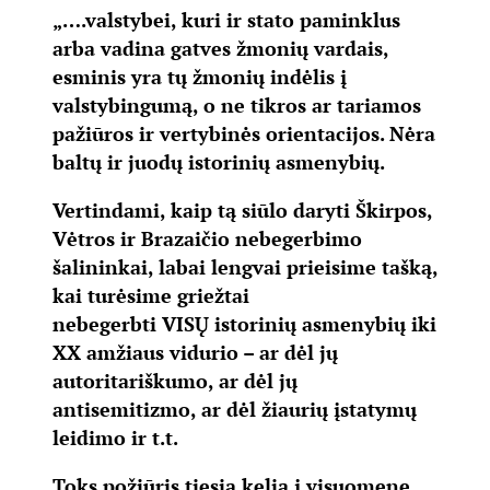
„….valstybei, kuri ir stato paminklus
arba vadina gatves žmonių vardais,
esminis yra tų žmonių indėlis į
valstybingumą, o ne tikros ar tariamos
pažiūros ir vertybinės orientacijos. Nėra
baltų ir juodų istorinių asmenybių.
Vertindami, kaip tą siūlo daryti Škirpos,
Vėtros ir Brazaičio nebegerbimo
šalininkai, labai lengvai prieisime tašką,
kai turėsime griežtai
nebegerbti
VISŲ
istorinių asmenybių iki
XX amžiaus vidurio – ar dėl jų
autoritariškumo, ar dėl jų
antisemitizmo, ar dėl žiaurių įstatymų
leidimo ir t.t.
Toks požiūris tiesia kelią į visuomenę