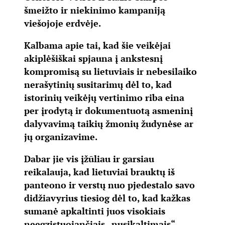
šmeižto ir niekinimo kampaniją
viešojoje erdvėje.
Kalbama apie tai, kad šie veikėjai
akiplėšiškai spjauna į ankstesnį
kompromisą su lietuviais ir nebesilaiko
nerašytinių susitarimų dėl to, kad
istorinių veikėjų vertinimo riba eina
per įrodytą ir dokumentuotą asmeninį
dalyvavimą taikių žmonių žudynėse ar
jų organizavime.
Dabar jie vis įžūliau ir garsiau
reikalauja, kad lietuviai brauktų iš
panteono ir verstų nuo pjedestalo savo
didžiavyrius tiesiog dėl to, kad kažkas
sumanė apkaltinti juos visokiais
neegzistuojančiais „nusikaltimais“.