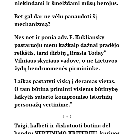
niekindami ir šmeiždami mūsų herojus.
Bet gal dar ne vėlu panaudoti šį
mechanizmą?
Nes net ir ponia adv. F. Kukliansky
pastaruoju metu kažkaip dažnai pradėjo
reikštis, tarsi dirbtų „Russia Today“
Vilniaus skyriaus vadove, o ne Lietuvos
žydų bendruomenės pirmininke.
Laikas pastatyti viską į deramas vietas.
O tam būtina priminti visiems būtinybę
laikytis sutarto kompromiso istorinių
personažų vertinime.“
* * *
Taigi, kalbėti ir diskutuoti būtina dėl
bendrų
VERTINIMO KRITERIJŲ
, kuriuos