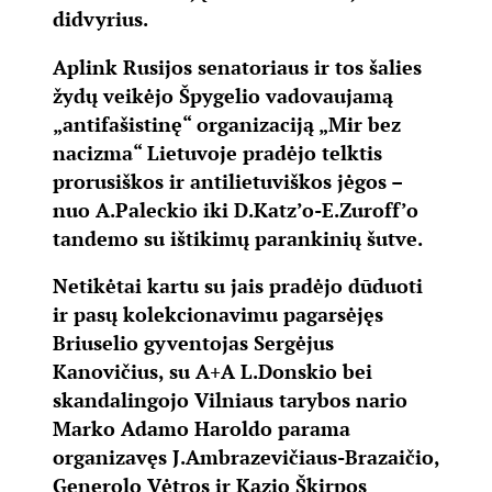
didvyrius.
Aplink Rusijos senatoriaus ir tos šalies
žydų veikėjo Špygelio vadovaujamą
„antifašistinę“ organizaciją „Mir bez
nacizma“ Lietuvoje pradėjo telktis
prorusiškos ir antilietuviškos jėgos –
nuo A.Paleckio iki D.Katz’o-E.Zuroff’o
tandemo su ištikimų parankinių šutve.
Netikėtai kartu su jais pradėjo dūduoti
ir pasų kolekcionavimu pagarsėjęs
Briuselio gyventojas Sergėjus
Kanovičius, su A+A L.Donskio bei
skandalingojo Vilniaus tarybos nario
Marko Adamo Haroldo parama
organizavęs J.Ambrazevičiaus-Brazaičio,
Generolo Vėtros ir Kazio Škirpos