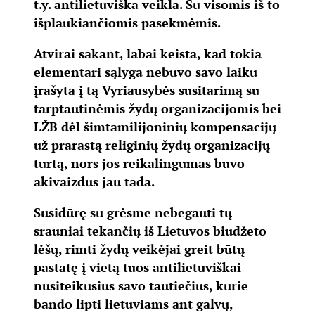
t.y. antilietuviška veikla. Su visomis iš to
išplaukiančiomis pasekmėmis.
Atvirai sakant, labai keista, kad tokia
elementari sąlyga nebuvo savo laiku
įrašyta į tą Vyriausybės susitarimą su
tarptautinėmis žydų organizacijomis bei
LŽB dėl šimtamilijoninių kompensacijų
už prarastą religinių žydų organizacijų
turtą, nors jos reikalingumas buvo
akivaizdus jau tada.
Susidūrę su grėsme nebegauti tų
srauniai tekančių iš Lietuvos biudžeto
lėšų, rimti žydų veikėjai greit būtų
pastatę į vietą tuos antilietuviškai
nusiteikusius savo tautiečius, kurie
bando lipti lietuviams ant galvų,