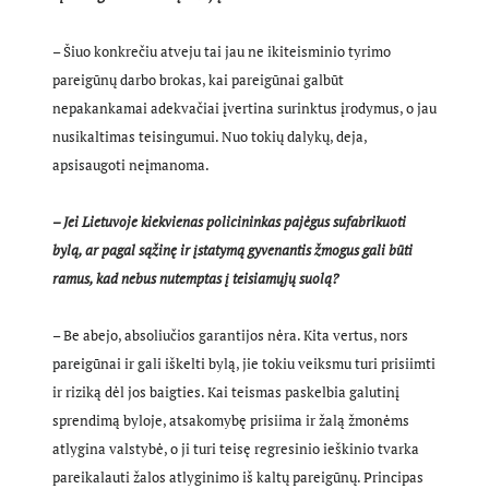
– Šiuo konkrečiu atveju tai jau ne ikiteisminio tyrimo
pareigūnų darbo brokas, kai pareigūnai galbūt
nepakankamai adekvačiai įvertina surinktus įrodymus, o jau
nusikaltimas teisingumui. Nuo tokių dalykų, deja,
apsisaugoti neįmanoma.
– Jei Lietuvoje kiekvienas policininkas pajėgus sufabrikuoti
bylą, ar pagal sąžinę ir įstatymą gyvenantis žmogus gali būti
ramus, kad nebus nutemptas į teisiamųjų suolą?
– Be abejo, absoliučios garantijos nėra. Kita vertus, nors
pareigūnai ir gali iškelti bylą, jie tokiu veiksmu turi prisiimti
ir riziką dėl jos baigties. Kai teismas paskelbia galutinį
sprendimą byloje, atsakomybę prisiima ir žalą žmonėms
atlygina valstybė, o ji turi teisę regresinio ieškinio tvarka
pareikalauti žalos atlyginimo iš kaltų pareigūnų. Principas