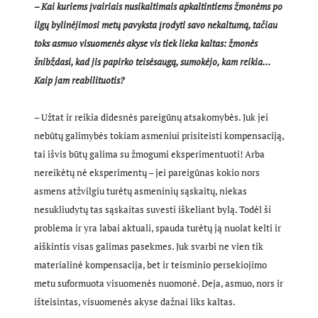
– Kai kuriems įvairiais nusikaltimais apkaltintiems žmonėms po
ilgų bylinėjimosi metų pavyksta įrodyti savo nekaltumą, tačiau
toks asmuo visuomenės akyse vis tiek lieka kaltas: žmonės
šnibždasi, kad jis papirko teisėsaugą, sumokėjo, kam reikia…
Kaip jam reabilituotis?
– Užtat ir reikia didesnės pareigūnų atsakomybės. Juk jei
nebūtų galimybės tokiam asmeniui prisiteisti kompensaciją,
tai išvis būtų galima su žmogumi eksperimentuoti! Arba
nereikėtų nė eksperimentų – jei pareigūnas kokio nors
asmens atžvilgiu turėtų asmeninių sąskaitų, niekas
nesukliudytų tas sąskaitas suvesti iškeliant bylą. Todėl ši
problema ir yra labai aktuali, spauda turėtų ją nuolat kelti ir
aiškintis visas galimas pasekmes. Juk svarbi ne vien tik
materialinė kompensacija, bet ir teisminio persekiojimo
metu suformuota visuomenės nuomonė. Deja, asmuo, nors ir
išteisintas, visuomenės akyse dažnai liks kaltas.