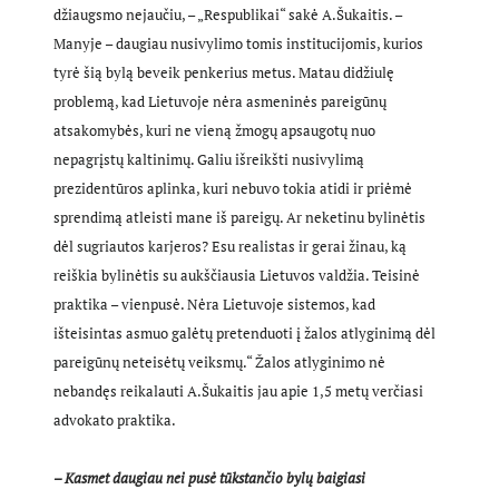
džiaugsmo nejaučiu, – „Respublikai“ sakė A.Šukaitis. –
Manyje – daugiau nusivylimo tomis institucijomis, kurios
tyrė šią bylą beveik penkerius metus. Matau didžiulę
problemą, kad Lietuvoje nėra asmeninės pareigūnų
atsakomybės, kuri ne vieną žmogų apsaugotų nuo
nepagrįstų kaltinimų. Galiu išreikšti nusivylimą
prezidentūros aplinka, kuri nebuvo tokia atidi ir priėmė
sprendimą atleisti mane iš pareigų. Ar neketinu bylinėtis
dėl sugriautos karjeros? Esu realistas ir gerai žinau, ką
reiškia bylinėtis su aukščiausia Lietuvos valdžia. Teisinė
praktika – vienpusė. Nėra Lietuvoje sistemos, kad
išteisintas asmuo galėtų pretenduoti į žalos atlyginimą dėl
pareigūnų neteisėtų veiksmų.“ Žalos atlyginimo nė
nebandęs reikalauti A.Šukaitis jau apie 1,5 metų verčiasi
advokato praktika.
– Kasmet daugiau nei pusė tūkstančio bylų baigiasi