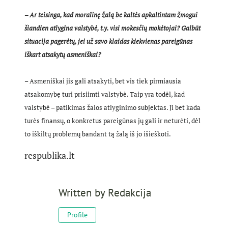
– Ar teisinga, kad moralinę žalą be kaltės apkaltintam žmogui
šiandien atlygina valstybė, t.y. visi mokesčių mokėtojai? Galbūt
situacija pagerėtų, jei už savo klaidas kiekvienas pareigūnas
iškart atsakytų asmeniškai?
– Asmeniškai jis gali atsakyti, bet vis tiek pirmiausia
atsakomybę turi prisiimti valstybė. Taip yra todėl, kad
valstybė – patikimas žalos atlyginimo subjektas. Ji bet kada
turės finansų, o konkretus pareigūnas jų gali ir neturėti, dėl
to iškiltų problemų bandant tą žalą iš jo išieškoti.
respublika.lt
Written by
Redakcija
Profile