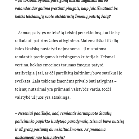
– Jei tokioms byloms pareigūnų tuščiai sugaištas darbo
valandas dar galima įvertinti pinigais, kaip jais išmatuoti be
kaltės teisiamųjų suole atsidūrusių žmonių patirtą žalą?
– Asmuo, patyręs neteisėtą teisinį persekiojimą, turi teisę
reikalauti patirtos žalos atlyginimo. Matematiškai tikslią
žalos išraišką nustatyti neįmanoma – ji nustatoma
remiantis protingumo ir teisingumo kriterijais. Teismai
vertina, kokias emocines traumas žmogus patyrė,
atsižvelgia į tai, ar dėl pareikštų kaltinimų buvo sutrikusi jo
sveikata. Žala tokiems žmonėms privalo būti atlyginta –
teismų nutarimai yra priimami valstybės vardu, todėl
valstybė už juos yra atsakinga.
– Neseniai paaiškėjo, kad, remiantis korumpuoto Šiaulių
policininko papirkto liudytojo parodymais, teismai buvo nuteisę
ir už grotų pasiuntę du nekaltus žmones. Ar įmanoma
apsisaugoti nuo tokių atvejų?