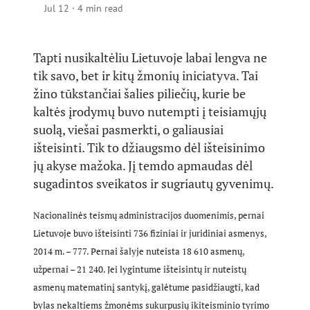
Jul 12
·
4 min read
Tapti nusikaltėliu Lietuvoje labai lengva ne
tik savo, bet ir kitų žmonių iniciatyva. Tai
žino tūkstančiai šalies piliečių, kurie be
kaltės įrodymų buvo nutempti į teisiamųjų
suolą, viešai pasmerkti, o galiausiai
išteisinti. Tik to džiaugsmo dėl išteisinimo
jų akyse mažoka. Jį temdo apmaudas dėl
sugadintos sveikatos ir sugriautų gyvenimų.
Nacionalinės teismų administracijos duomenimis, pernai
Lietuvoje buvo išteisinti 736 fiziniai ir juridiniai asmenys,
2014 m. – 777. Pernai šalyje nuteista 18 610 asmenų,
užpernai – 21 240. Jei lygintume išteisintų ir nuteistų
asmenų matematinį santykį, galėtume pasidžiaugti, kad
bylas nekaltiems žmonėms sukurpusių ikiteisminio tyrimo