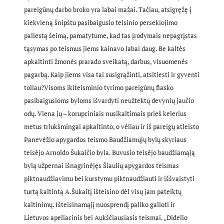
pareigūnų darbo broko yra labai mažai. Tačiau, atsigręžę į
kiekvieną šnipštu pasibaigusio teisinio persekiojimo
paliestą šeimą, pamatytume, kad tas įrodymais nepagrįstas
tąsymas po teismus jiems kainavo labai daug. Be kaltės
apkaltinti žmonės prarado sveikatą, darbus, visuomenės
pagarbą. Kaip jiems visa tai susigrąžinti, atsitiesti ir gyventi
toliau?
Visoms ikiteisminio tyrimo pareigūnų fiasko
pasibaigusioms byloms išvardyti neužtektų devynių jaučio
odų. Viena jų – korupciniais nusikaltimais prieš kelerius
metus triukšmingai apkaltinto, o vėliau ir iš pareigų atleisto
Panevėžio apygardos teismo Baudžiamųjų bylų skyriaus
teisėjo Arnoldo Šukaičio byla. Buvusio teisėjo baudžiamąją
bylą užpernai išnagrinėjęs Šiaulių apygardos teismas
piktnaudžiavimu bei kurstymu piktnaudžiauti ir iššvaistyti
turtą kaltintą A.Šukaitį išteisino dėl visų jam pateiktų
kaltinimų. Išteisinamąjį nuosprendį paliko galioti ir
Lietuvos apeliacinis bei Aukščiausiasis teismai. „Didelio