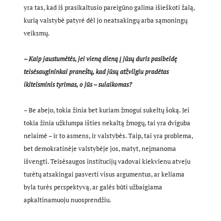
yra tas, kad iš prasikaltusio pareigūno galima išieškoti žalą,
kurią valstybė patyrė dėl jo neatsakingų arba sąmoningų
veiksmų.
– Kaip jaustumėtės, jei vieną dieną į jūsų duris pasibeldę
teisėsaugininkai praneštų, kad jūsų atžvilgiu pradėtas
ikiteisminis tyrimas, o jūs – sulaikomas?
– Be abejo, tokia žinia bet kuriam žmogui sukeltų šoką. Jei
tokia žinia užklumpa išties nekaltą žmogų, tai yra dviguba
nelaimė – ir to asmens, ir valstybės. Taip, tai yra problema,
bet demokratinėje valstybėje jos, matyt, neįmanoma
išvengti. Teisėsaugos institucijų vadovai kiekvienu atveju
turėtų atsakingai pasverti visus argumentus, ar keliama
byla turės perspektyvą, ar galės būti užbaigiama
apkaltinamuoju nuosprendžiu.