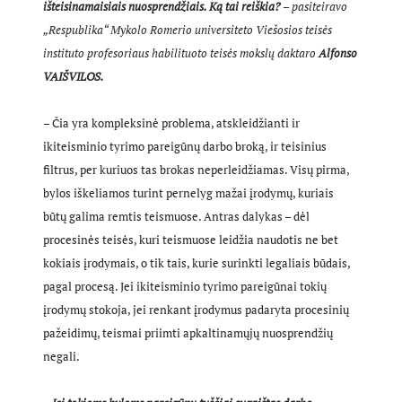
išteisinamaisiais nuosprendžiais. Ką tai reiškia?
– pasiteiravo
„Respublika“ Mykolo Romerio universiteto Viešosios teisės
instituto profesoriaus habilituoto teisės mokslų daktaro
Alfonso
VAIŠVILOS.
– Čia yra kompleksinė problema, atskleidžianti ir
ikiteisminio tyrimo pareigūnų darbo broką, ir teisinius
filtrus, per kuriuos tas brokas neperleidžiamas. Visų pirma,
bylos iškeliamos turint pernelyg mažai įrodymų, kuriais
būtų galima remtis teismuose. Antras dalykas – dėl
procesinės teisės, kuri teismuose leidžia naudotis ne bet
kokiais įrodymais, o tik tais, kurie surinkti legaliais būdais,
pagal procesą. Jei ikiteisminio tyrimo pareigūnai tokių
įrodymų stokoja, jei renkant įrodymus padaryta procesinių
pažeidimų, teismai priimti apkaltinamųjų nuosprendžių
negali.