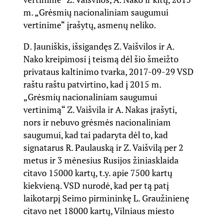
m. „Grėsmių nacionaliniam saugumui
vertinime“ įrašytų, asmenų neliko.
D.
Jauniškis, išsigandęs Z. Vaišvilos ir A.
Nako kreipimosi į teismą dėl šio šmeižto
privataus kaltinimo tvarka, 2017-09-29 VSD
raštu raštu patvirtino, kad į 2015 m.
„Grėsmių nacionaliniam saugumui
vertinimą“ Z. Vaišvila ir A. Nakas įrašyti,
nors ir nebuvo grėsmės nacionaliniam
saugumui, kad tai padaryta dėl to, kad
signatarus R. Paulauską ir Z. Vaišvilą per 2
metus ir 3 mėnesius Rusijos žiniasklaida
citavo 15000 kartų, t.y. apie 7500 kartų
kiekvieną. VSD nurodė, kad per tą patį
laikotarpį Seimo pirmininkę L. Graužinienę
citavo net 18000 kartų, Vilniaus miesto