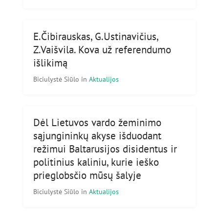
E.Čibirauskas, G.Ustinavičius,
Z.Vaišvila. Kova už referendumo
išlikimą
Biciulystė Siūlo
in
Aktualijos
Dėl Lietuvos vardo žeminimo
sąjungininkų akyse išduodant
režimui Baltarusijos disidentus ir
politinius kaliniu, kurie ieško
prieglobsčio mūsų šalyje
Biciulystė Siūlo
in
Aktualijos