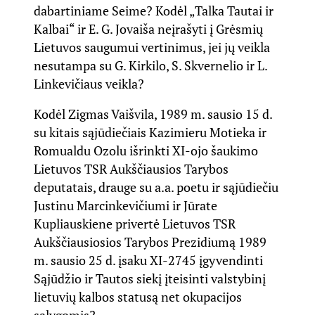
dabartiniame Seime? Kodėl „Talka Tautai ir
Kalbai“ ir E. G. Jovaiša neįrašyti į Grėsmių
Lietuvos saugumui vertinimus, jei jų veikla
nesutampa su G. Kirkilo, S. Skvernelio ir L.
Linkevičiaus veikla?
Kodėl Zigmas Vaišvila, 1989 m. sausio 15 d.
su kitais sąjūdiečiais Kazimieru Motieka ir
Romualdu Ozolu išrinkti XI-ojo šaukimo
Lietuvos TSR Aukščiausios Tarybos
deputatais, drauge su a.a. poetu ir sąjūdiečiu
Justinu Marcinkevičiumi ir Jūrate
Kupliauskiene privertė Lietuvos TSR
Aukščiausiosios Tarybos Prezidiumą 1989
m. sausio 25 d. įsaku XI-2745 įgyvendinti
Sąjūdžio ir Tautos siekį įteisinti valstybinį
lietuvių kalbos statusą net okupacijos