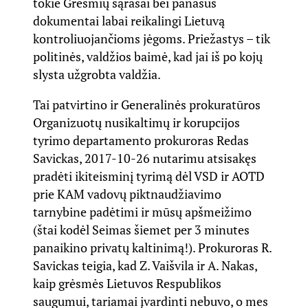
tokie Grėsmių sąrašai bei panašūs
dokumentai labai reikalingi Lietuvą
kontroliuojančioms jėgoms. Priežastys – tik
politinės, valdžios baimė, kad jai iš po kojų
slysta užgrobta valdžia.
Tai patvirtino ir Generalinės prokuratūros
Organizuotų nusikaltimų ir korupcijos
tyrimo departamento prokuroras Redas
Savickas, 2017-10-26 nutarimu atsisakęs
pradėti ikiteisminį tyrimą dėl VSD ir AOTD
prie KAM vadovų piktnaudžiavimo
tarnybine padėtimi ir mūsų apšmeižimo
(štai kodėl Seimas šiemet per 3 minutes
panaikino privatų kaltinimą!). Prokuroras R.
Savickas teigia, kad Z. Vaišvila ir A. Nakas,
kaip grėsmės Lietuvos Respublikos
saugumui, tariamai įvardinti nebuvo, o mes