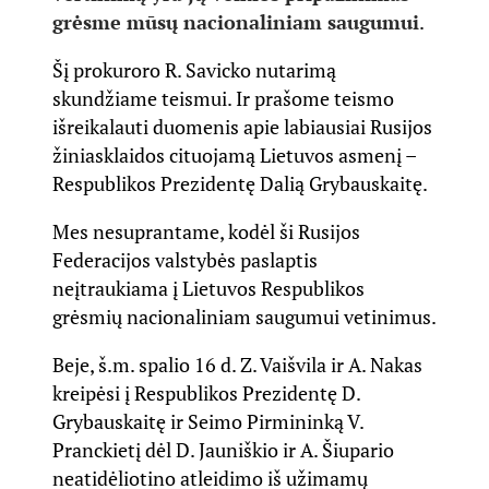
grėsme mūsų nacionaliniam saugumui
.
Šį prokuroro R. Savicko nutarimą
skundžiame teismui. Ir prašome teismo
išreikalauti duomenis apie labiausiai Rusijos
žiniasklaidos cituojamą Lietuvos asmenį –
Respublikos Prezidentę Dalią Grybauskaitę.
Mes nesuprantame, kodėl ši Rusijos
Federacijos valstybės paslaptis
neįtraukiama į Lietuvos Respublikos
grėsmių nacionaliniam saugumui vetinimus.
Beje, š.m. spalio 16 d. Z. Vaišvila ir A. Nakas
kreipėsi į Respublikos Prezidentę D.
Grybauskaitę ir Seimo Pirmininką V.
Pranckietį dėl D. Jauniškio ir A. Šiupario
neatidėliotino atleidimo iš užimamų