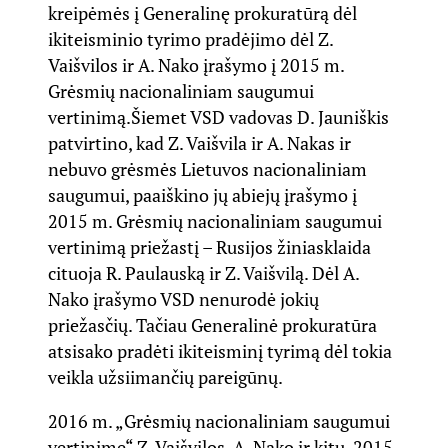
kreipėmės į Generalinę prokuratūrą dėl
ikiteisminio tyrimo pradėjimo dėl Z.
Vaišvilos ir A. Nako įrašymo į 2015 m.
Grėsmių nacionaliniam saugumui
vertinimą.
Šiemet VSD vadovas D. Jauniškis
patvirtino, kad Z. Vaišvila ir A. Nakas ir
nebuvo grėsmės Lietuvos nacionaliniam
saugumui, paaiškino jų abiejų įrašymo į
2015 m. Grėsmių nacionaliniam saugumui
vertinimą priežastį – Rusijos žiniasklaida
cituoja R. Paulauską ir Z. Vaišvilą. Dėl A.
Nako įrašymo VSD nenurodė jokių
priežasčių. Tačiau Generalinė prokuratūra
atsisako pradėti ikiteisminį tyrimą dėl tokia
veikla užsiimančių pareigūnų.
2016 m. „Grėsmių nacionaliniam saugumui
vertinime“ Z. Vaišvilos, A. Nako ir kitų, 2015