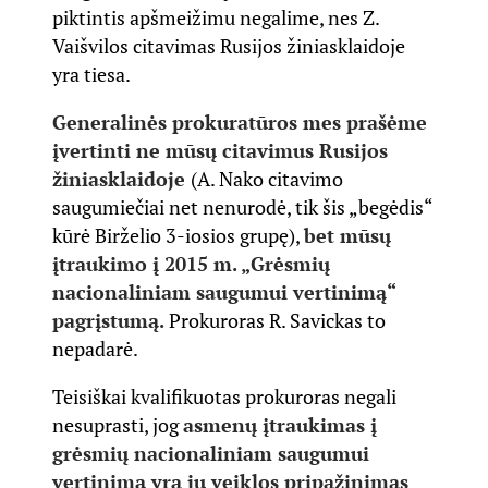
piktintis apšmeižimu negalime, nes Z.
Vaišvilos citavimas Rusijos žiniasklaidoje
yra tiesa.
Generalinės prokuratūros mes prašėme
įvertinti ne mūsų citavimus Rusijos
žiniasklaidoje
(A. Nako citavimo
saugumiečiai net nenurodė, tik šis „begėdis“
kūrė Birželio 3-iosios grupę),
bet mūsų
įtraukimo į 2015 m. „Grėsmių
nacionaliniam saugumui vertinimą“
pagrįstumą.
Prokuroras R. Savickas to
nepadarė.
Teisiškai kvalifikuotas prokuroras negali
nesuprasti, jog
asmenų įtraukimas į
grėsmių nacionaliniam saugumui
vertinimą yra jų veiklos pripažinimas