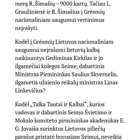
merą R. Šimašių – 9000 kartų. Tačiau L.
Graužinienė ir R. Šimašius į Grėsmių
nacionaliniam saugumui vertinimus
neįrašyti.
Kodėl į Grėsmių Lietuvos nacionaliniam
saugumui neįrašomi lietuvių kalbą
naikinantys Gediminas Kirkilas ir jo
ilgamečiai kolegos Seime, dabartinis
Ministras Pirmininkas Saulius Skvernelis,
ilgametis užsienio reikalų ministras Linas
Linkevičius?
Kodėl „Talka Tautai ir Kalbai“, kurios
vadovas ir dabartinis Seimo Švietimo ir
Mokslo komiteto pirmininkas akademikas E.
G. Jovaiša surinktus Lietuvos piliečių
parašus pristatė buvusiam Seimui, neveikia