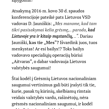
sąlygomis?
Atsakymą 2016 m. kovo 30 d. spaudos
konferencijoje pateikė pats Lietuvos VSD
vadovas D. Jauniškis: „
Mes manome, kad tam
tikri pasisakymai kelia grėsmę,.. parodo,
kad
Lietuvoje yra ir kitaip mąstančių,
..“.
Dariau
Jauniški,
kas tie „Mes“?
Išvardink juos, tuos
menkystas! Ar esi bailys!? Toks bailys
vadovavo specialiųjų operacijų būriui
„Aitvaras“, o dabar vadovauja Lietuvos
valstybės saugumui!
Štai kodėl į Grėsmių Lietuvos nacionaliniam
saugumui vertinimus gali būti įrašyti tik tie,
kurie, pasak tų kūrinių, skelbiamų rimtais
veidais valstybės vardu, rašinėtojų, nėra
grėsmės nacionaliniam saugumui, ir kodėl