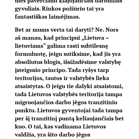
mes paverčiami klajojančiais darbiniais
gyvuliais. Rinkos požiūriu tai yra
fantastiškas laimėjimas.
Bet ar mums verta tai daryti? Ne. Nors
aš manau, kad principui „Lietuva –
lietuviams“ galima rasti subtilesnę
formuluotę, jeigu sutiksime, kad jis yra
absoliutus blogis, išsižadėsime valstybę
įsteigusio principo. Tada ryšys tarp
teritorijos, tautos ir valstybės lieka
atsaistytas. O jeigu tie dalyki atsaistomi,
tada Lietuvos valstybės teritorija tampa
migruojančios darbo jėgos tranzitiniu
punktu. Lietuvos gyventojai tada tampa
per šį tranzitinį puntą keliaujančiais bet
kuo. O tai, kas vadinama Lietuvos
valdžia, yra šito darbo jėgos