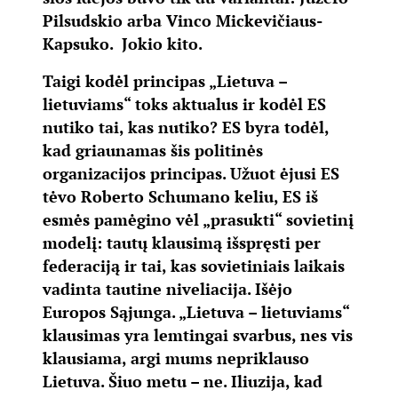
Pilsudskio arba Vinco Mickevičiaus-
Kapsuko. Jokio kito.
Taigi kodėl principas „Lietuva –
lietuviams“ toks aktualus ir kodėl ES
nutiko tai, kas nutiko? ES byra todėl,
kad griaunamas šis politinės
organizacijos principas. Užuot ėjusi ES
tėvo Roberto Schumano keliu, ES iš
esmės pamėgino vėl „prasukti“ sovietinį
modelį: tautų klausimą išspręsti per
federaciją ir tai, kas sovietiniais laikais
vadinta tautine niveliacija. Išėjo
Europos Sąjunga. „Lietuva – lietuviams“
klausimas yra lemtingai svarbus, nes vis
klausiama, argi mums nepriklauso
Lietuva. Šiuo metu – ne. Iliuzija, kad