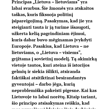
Principas „Lietuva – lietuviams“ yra
labai svarbus. Šie žmonės yra atskaitos
taškas, kuris fiksuoja politinį
įsipareigojimą. Pasakymas, kad jie yra
steigianti tauta ir ją turime išsaugoti,
užkerta kelią pagrindiniam ėjimui,
kuris dabar buvo mėginamas įvykdyti
Europoje. Pasakius, kad Lietuva – ne
lietuviams, o „Lietuva – visiems“,
grįžtama į sovietinį modelį. Tą akimirką
vietoje tautos, kuri ateina iš istorijos
gelmių ir siekia išlikti, atsiranda
faktiškai atsitiktinai besirandantys
gyventojai – darbo jėga, kurią
neproblemiška pakeisti pigesne. Kai kas
Lietuvoje to labai norėtų. Kitaip tariant,
šio principo atsisakymas reiškia, kad