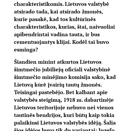
charakteristikomis. Lietuvos valstybė
atsirado tada, kai atsirado žmonės,
kurie pasakė, kad tos kultūrinės
charakteristikos, kurias, štai, naivuoliai
apibendrintai vadina tauta, ir bus
cementuojantys klijai. Kodėl tai buvo
esminga?
Šiandien minint atkurtos Lietuvos
šimtmečio jubiliejų oficiali valstybinė
šimtmečio minėjimo komisija sako, kad
Lietuvą kūrė įvairių tautų žmonės.
Teisingai pastebėjo. Bet kalbant apie
valstybės steigimą, 1918 m. dabartinėje
Lietuvos teritorijoje nebuvo nei vienos
tautinės bendrijos, kuri būtų kaip tokia
palaikiusi Lietuvos valstybės idėją. Šalia
šios idėjos buvo tik du variantai: Juzefo