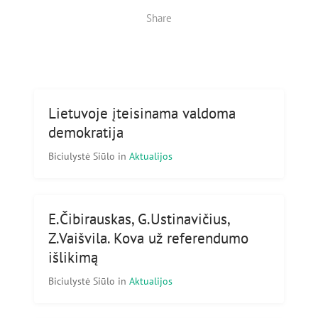
Share
Lietuvoje įteisinama valdoma
demokratija
Biciulystė Siūlo
in
Aktualijos
E.Čibirauskas, G.Ustinavičius,
Z.Vaišvila. Kova už referendumo
išlikimą
Biciulystė Siūlo
in
Aktualijos