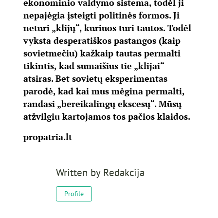
ekonominio valdymo sistema, todėl ji
nepajėgia įsteigti politinės formos. Ji
neturi „klijų“, kuriuos turi tautos. Todėl
vyksta desperatiškos pastangos (kaip
sovietmečiu) kažkaip tautas permalti
tikintis, kad sumaišius tie „klijai“
atsiras. Bet sovietų eksperimentas
parodė, kad kai mus mėgina permalti,
randasi „bereikalingų ekscesų“. Mūsų
atžvilgiu kartojamos tos pačios klaidos.
propatria.lt
Written by
Redakcija
Profile