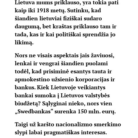
Lietuva mums priklauso, yra tokia pati
kaip iki 1918 metų. Sutinku, kad
šiandien lietuviai fiziškai sudaro
daugumą, bet kraštas priklauso tam ir
tada, kas ir kai politiškai sprendžia jo
likimą.
Nors ne visais aspektais jais žaviuosi,
lenkai ir vengrai šiandien puolami
todėl, kad prisiminė esantys tauta ir
apmokestino užsienio korporacijas ir
bankus. Kiek Lietuvoje veikiantys
bankai sumoka į Lietuvos valstybės
biudžetą? Sąlyginai nieko, nors vien
„Swedbankas“ surenka 150 mln. eurų.
Taigi už karšto nacionalizmo smerkimo
slypi labai pragmatiškas interesas.