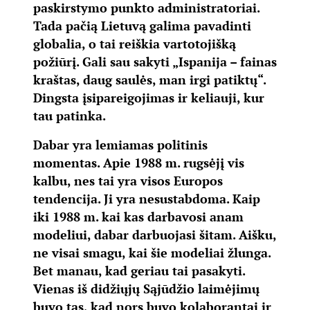
paskirstymo punkto administratoriai.
Tada pačią Lietuvą galima pavadinti
globalia, o tai reiškia vartotojišką
požiūrį. Gali sau sakyti „Ispanija – fainas
kraštas, daug saulės, man irgi patiktų“.
Dingsta įsipareigojimas ir keliauji, kur
tau patinka.
Dabar yra lemiamas politinis
momentas. Apie 1988 m. rugsėjį vis
kalbu, nes tai yra visos Europos
tendencija. Ji yra nesustabdoma. Kaip
iki 1988 m. kai kas darbavosi anam
modeliui, dabar darbuojasi šitam. Aišku,
ne visai smagu, kai šie modeliai žlunga.
Bet manau, kad geriau tai pasakyti.
Vienas iš didžiųjų Sąjūdžio laimėjimų
buvo tas, kad nors buvo kolaborantai ir