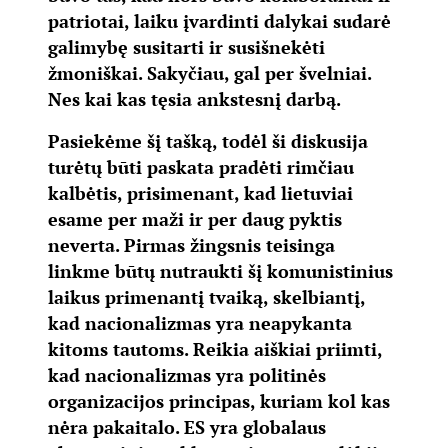
patriotai, laiku įvardinti dalykai sudarė
galimybę susitarti ir susišnekėti
žmoniškai. Sakyčiau, gal per švelniai.
Nes kai kas tęsia ankstesnį darbą.
Pasiekėme šį tašką, todėl ši diskusija
turėtų būti paskata pradėti rimčiau
kalbėtis, prisimenant, kad lietuviai
esame per maži ir per daug pyktis
neverta. Pirmas žingsnis teisinga
linkme būtų nutraukti šį komunistinius
laikus primenantį tvaiką, skelbiantį,
kad nacionalizmas yra neapykanta
kitoms tautoms. Reikia aiškiai priimti,
kad nacionalizmas yra politinės
organizacijos principas, kuriam kol kas
nėra pakaitalo. ES yra globalaus