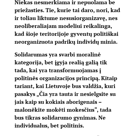
Niekas nesmerkiama ir nepuolama be
priežasties. Tie, kurie tai daro, nori, kad
ir toliau liktume nesusiorganizavę, nes
neoliberaliajam modeliui reikalinga,
kad šioje teritorijoje gyventų politiškai
neorganizuota padrikų individų minia.
Solidarumas yra svarbi moralinė
kategorija, bet įgyja realią galią tik
tada, kai yra transformuojamas į
politinės organizacijos principą. Kitaip
tariant, kai Lietuvoje bus valdžia, kuri
pasakys „Čia yra tauta ir nesielgsite su
jais kaip su kokiais aborigenais –
malonėkite mokėti mokesčius“, tada
bus tikras solidarumo gynimas. Ne
individualus, bet politinis.