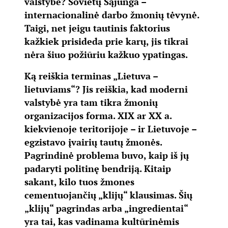
valstybė? Sovietų Sąjunga –
internacionalinė darbo žmonių tėvynė.
Taigi, net jeigu tautinis faktorius
kažkiek prisideda prie karų, jis tikrai
nėra šiuo požiūriu kažkuo ypatingas.
Ką reiškia terminas „Lietuva –
lietuviams“? Jis reiškia, kad moderni
valstybė yra tam tikra žmonių
organizacijos forma. XIX ar XX a.
kiekvienoje teritorijoje – ir Lietuvoje –
egzistavo įvairių tautų žmonės.
Pagrindinė problema buvo, kaip iš jų
padaryti politinę bendriją. Kitaip
sakant, kilo tuos žmones
cementuojančių „klijų“ klausimas. Šių
„klijų“ pagrindas arba „ingredientai“
yra tai, kas vadinama kultūrinėmis