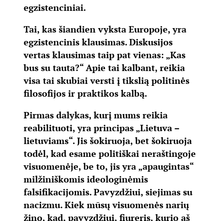
egzistenciniai.
Tai, kas šiandien vyksta Europoje, yra
egzistencinis klausimas. Diskusijos
vertas klausimas taip pat vienas: „Kas
bus su tauta?“ Apie tai kalbant, reikia
visa tai skubiai versti į tikslią politinės
filosofijos ir praktikos kalbą.
Pirmas dalykas, kurį mums reikia
reabilituoti, yra principas „Lietuva –
lietuviams“. Jis šokiruoja, bet šokiruoja
todėl, kad esame politiškai neraštingoje
visuomenėje, be to, jis yra „apaugintas“
milžiniškomis ideologinėmis
falsifikacijomis. Pavyzdžiui, siejimas su
nacizmu. Kiek mūsų visuomenės narių
žino, kad, pavyzdžiui, fiureris, kurio aš