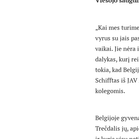
Viešojo saugu
„Kai mes turime
vyrus su jais p
vaikai. Jie nėra
dalykas, kurį re
tokia, kad Belg
Schifftas iš JA
kolegomis.
Belgijoje gyven
Trečdalis jų, a
ir kuris visų ne