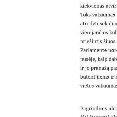
kiekvienas atvir
Toks vakuumas ta
atrodyti sekuli
vienijančios kul
priešintis šiuo
Parlamente norėt
pusėje, kaip dab
ir jo pranašą pa
būtent jiems ir 
vietos vakuuma
Pagrindinis ide