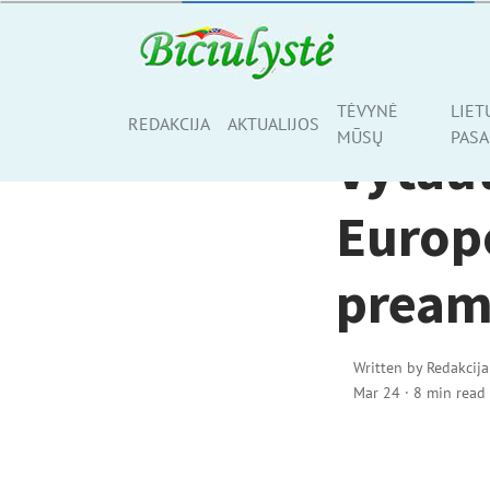
AKTUALIJOS
TĖVYNĖ
LIET
Share
REDAKCIJA
AKTUALIJOS
MŪSŲ
PASA
Vytaut
Europ
pream
Written by
Redakcija
Mar 24
·
8 min read