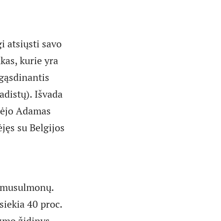
 atsiųsti savo
kas, kurie yra
i gąsdinantis
hadistų). Išvada
lbėjo Adamas
jęs su Belgijos
c. musulmonų.
siekia 40 proc.
izmo židinys.