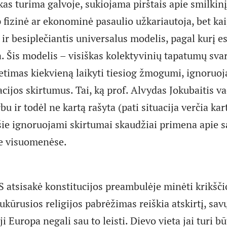
as turima galvoje, sukiojama pirštais apie smilkinį
 fizinė ar ekonominė pasaulio užkariautoja, bet ka
r besiplečiantis universalus modelis, pagal kurį es
. Šis modelis – visiškas kolektyvinių tapatumų sva
etimas kiekvieną laikyti tiesiog žmogumi, ignoruoj
izacijos skirtumus. Tai, ką prof. Alvydas Jokubaitis
rbu ir todėl ne kartą rašyta (pati situacija verčia kart
 šie ignoruojami skirtumai skaudžiai primena apie 
se visuomenėse.
ES atsisakė konstitucijos preambulėje minėti krikšč
ukūrusios religijos pabrėžimas reiškia atskirtį, sav
i Europa negali sau to leisti. Dievo vieta jai turi bū