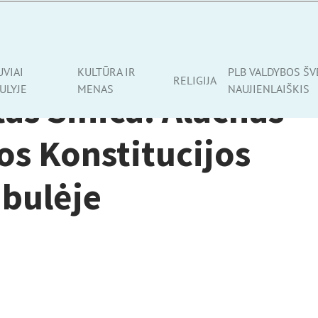
UVIAI
KULTŪRA IR
PLB VALDYBOS ŠV
RELIGIJA
ULYJE
MENAS
NAUJIENLAIŠKIS
as Sinica. Alachas
os Konstitucijos
bulėje