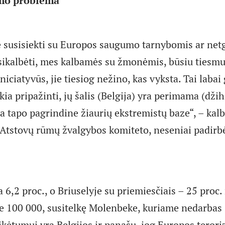
mo problema
 susisiekti su Europos saugumo tarnybomis ar netgi
asikalbėti, mes kalbamės su žmonėmis, būsiu tiesmu
 iniciatyvūs, jie tiesiog nežino, kas vyksta. Tai laba
ikia pripažinti, jų šalis (Belgija) yra perimama (dži
ija tapo pagrindine žiaurių ekstremistų baze“, – ka
V Atstovų rūmų žvalgybos komiteto, neseniai padirbė
a 6,2 proc., o Briuselyje su priemiesčiais – 25 pro
pie 100 000, susitelkę Molenbeke, kuriame nedarbas 
tikėtumui yra Belgijos ir panašu, jog Europos teror