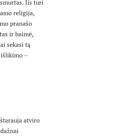
smurtas. Jis turi
lamo religija,
lamo pranašo
tas ir baimė,
ai sekasi tą
 išlikimo –
štarauja atviro
 dažnai