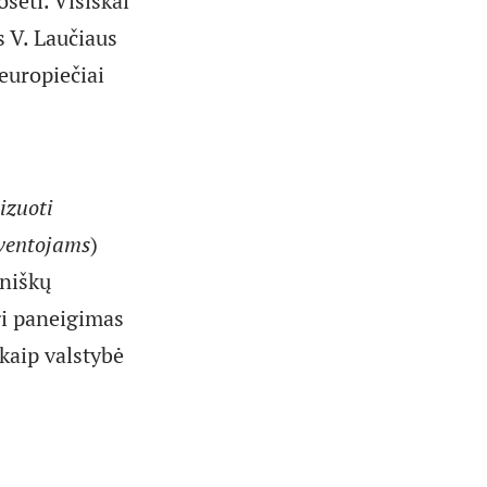
šėti. Visiškai
s V. Laučiaus
europiečiai
izuoti
yventojams
)
aniškų
gi paneigimas
kaip valstybė