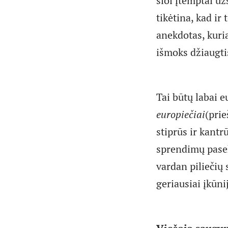
šiol įtemptai u
tikėtina, kad ir
anekdotas, kuri
išmoks džiaugtis
Tai būtų labai 
europiečiai
(pri
stiprūs ir kantr
sprendimų pasek
vardan piliečių 
geriausiai įkūn