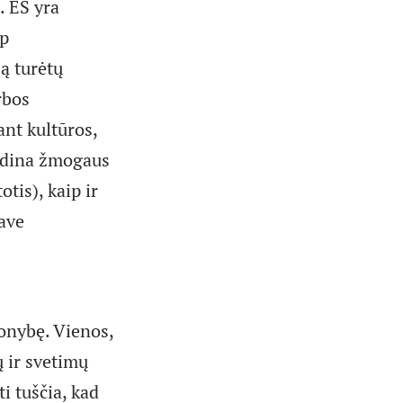
. ES yra
ip
ą turėtų
rbos
ant kultūros,
 vadina žmogaus
otis), kaip ir
save
ionybę. Vienos,
ų ir svetimų
ti tuščia, kad