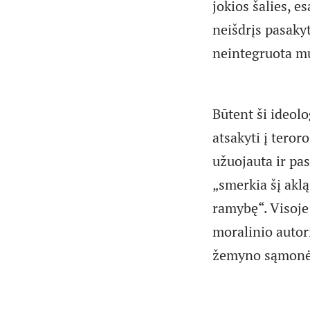
jokios šalies, 
neišdrįs pasakyt
neintegruota mu
Būtent ši ideolo
atsakyti į tero
užuojauta ir p
„smerkia šį aklą
ramybę“. Visoje
moralinio autor
žemyno sąmonės