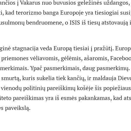
esančios į Vakarus nuo buvusios geležinės uždangos
i, kad terorizmo banga Europoje yra tiesiogiai susi
sulmonų bendruomene, o ISIS iš tiesų atstovaują 
ginė stagnacija veda Europą tiesiai į pražūtį. Europ
ro priemones vėliavomis, gėlėmis, ašaromis, Faceboo
asmerkimais. Ypač pasmerkimais, daug pasmerkimų.
 smurtą, kuris sukelia tiek kančių, ir maldauja Diev
 vienodų politinių pareiškimų košėje šis popiežiau
iteto pareiškimas yra iš esmės pakankamas, kad at
 paveikslą.