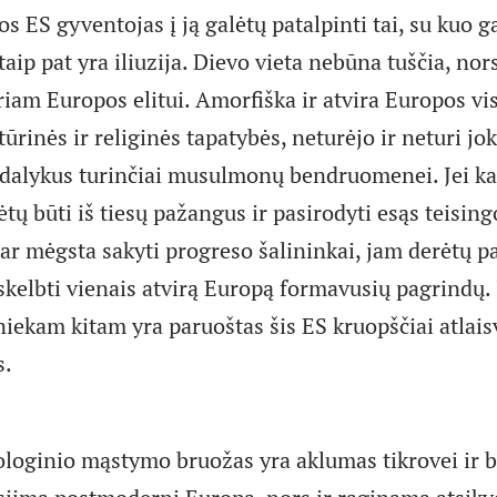
os ES gyventojas į ją galėtų patalpinti tai, su kuo ga
ip pat yra iliuzija. Dievo vieta nebūna tuščia, nors
ariam Europos elitui. Amorfiška ir atvira Europos v
tūrinės ir religinės tapatybės, neturėjo ir neturi jo
s dalykus turinčiai musulmonų bendruomenei. Jei k
ų būti iš tiesų pažangus ir pasirodyti esąs teisingo
ar mėgsta sakyti progreso šalininkai, jam derėtų p
skelbti vienais atvirą Europą formavusių pagrindų. 
niekam kitam yra paruoštas šis ES kruopščiai atlai
s.
ologinio mąstymo bruožas yra aklumas tikrovei ir b