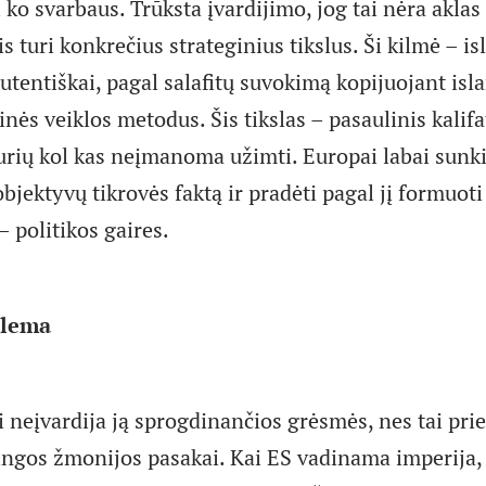
 ko svarbaus. Trūksta įvardijimo, jog tai nėra aklas 
is turi konkrečius strateginius tikslus. Ši kilmė – is
tentiškai, pagal salafitų suvokimą kopijuojant is
nės veiklos metodus. Šis tikslas – pasaulinis kalifa
urių kol kas neįmanoma užimti. Europai labai sunki
objektyvų tikrovės faktą ir pradėti pagal jį formuoti
– politikos gaires.
blema
 neįvardija ją sprogdinančios grėsmės, nes tai prie
ningos žmonijos pasakai. Kai ES vadinama imperija,