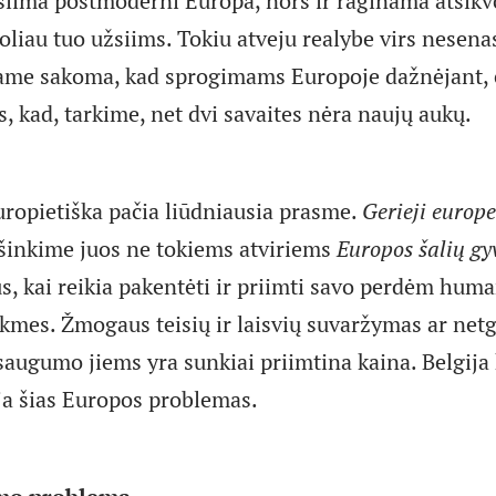
žsiima postmoderni Europa, nors ir raginama atsikvo
 toliau tuo užsiims. Tokiu atveju realybe virs nesena
ame sakoma, kad sprogimams Europoje dažnėjant, 
, kad, tarkime, net dvi savaites nėra naujų aukų.
europietiška pačia liūdniausia prasme.
Gerieji europe
ešinkime juos ne tokiems atviriems
Europos šalių g
ūs, kai reikia pakentėti ir priimti savo perdėm hum
mes. Žmogaus teisių ir laisvių suvaržymas ar net
saugumo jiems yra sunkiai priimtina kaina. Belgija 
ija šias Europos problemas.