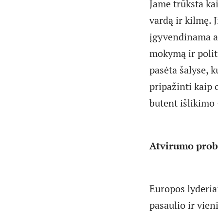
Jame trūksta kai
vardą ir kilmę. J
įgyvendinama au
mokymą ir politi
pasėta šalyse, k
pripažinti kaip 
būtent išlikimo 
Atvirumo pro
Europos lyderiai
pasaulio ir vie