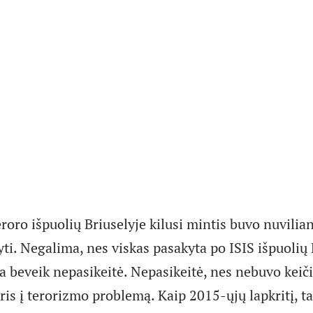
roro išpuolių Briuselyje kilusi mintis buvo nuvilia
ti. Negalima, nes viskas pasakyta po ISIS išpuolių 
ja beveik nepasikeitė. Nepasikeitė, nes nebuvo kei
is į terorizmo problemą. Kaip 2015-ųjų lapkritį, ta