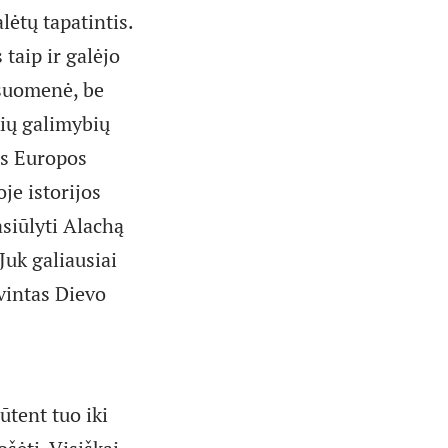
lėtų tapatintis.
 taip ir galėjo
isuomenė, be
kių galimybių
as Europos
je istorijos
asiūlyti Alachą
Juk galiausiai
svintas Dievo
ūtent tuo iki