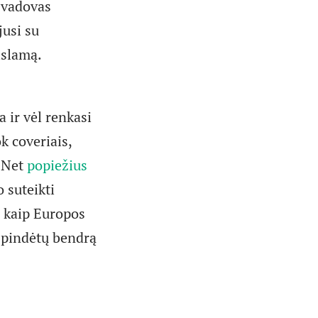
, vadovas
jusi su
islamą.
a ir vėl renkasi
k coveriais,
 Net
popiežius
o suteikti
s kaip Europos
spindėtų bendrą