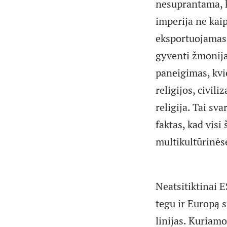
nesuprantama, k
imperija ne kaip
eksportuojamas i
gyventi žmonija
paneigimas, kvi
religijos, civil
religija. Tai sva
faktas, kad visi
multikultūrinė
Neatsitiktinai 
tegu ir Europą s
linijas. Kuriamoj