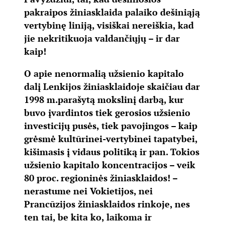
pakraipos žiniasklaida palaiko dešiniąją
vertybinę liniją, visiškai nereiškia, kad
jie nekritikuoja valdančiųjų – ir dar
kaip!
O apie nenormalią užsienio kapitalo
dalį Lenkijos žiniasklaidoje skaičiau dar
1998 m.parašytą mokslinį darbą, kur
buvo įvardintos tiek gerosios užsienio
investicijų pusės, tiek pavojingos – kaip
grėsmė kultūrinei-vertybinei tapatybei,
kišimasis į vidaus politiką ir pan. Tokios
užsienio kapitalo koncentracijos – veik
80 proc. regioninės žiniasklaidos! –
nerastume nei Vokietijos, nei
Prancūzijos žiniasklaidos rinkoje, nes
ten tai, be kita ko, laikoma ir