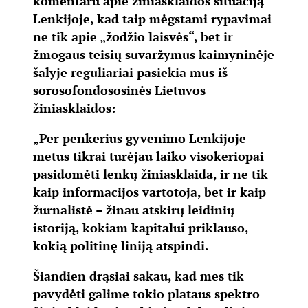
komentaru apie žiniasklaidos situaciją
Lenkijoje, kad taip mėgstami rypavimai
ne tik apie „žodžio laisvės“, bet ir
žmogaus teisių suvaržymus kaimyninėje
šalyje reguliariai pasiekia mus iš
sorosofondososinės Lietuvos
žiniasklaidos:
„Per penkerius gyvenimo Lenkijoje
metus tikrai turėjau laiko visokeriopai
pasidomėti lenkų žiniasklaida, ir ne tik
kaip informacijos vartotoja, bet ir kaip
žurnalistė – žinau atskirų leidinių
istoriją, kokiam kapitalui priklauso,
kokią politinę liniją atspindi.
Šiandien drąsiai sakau, kad mes tik
pavydėti galime tokio plataus spektro