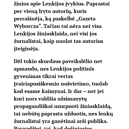
žinios apie Lenkijos įvykius. Paprastai
per vieną lryto autorių, kuris
perrašinėja, ką paskelbė „Gazeta
Wyborcza“. Tačiau tai nėra nei visa
Lenkijos žiniasklaida, nei visi jos
žurnalistai, kaip nuolat tas autorius
įteiginėja.
Dėl tokio skurdaus paveikslėlio net
apmaudu, nes Lenkijos politinis
gyvenimas tikrai vertas
įvairiapusiškesnio nušvietimo, tuolab
kad esame kaimynai. Ir dar – net jei
kuri nors valdžia užsimanytų
propagandiškai uzurpuoti žiniasklaidą,
tai nebūtų paprasta užduotis, nes lenkų
žurnalistai yra ganėtinai arši publika.
Pavyzdžiui, tai, kad dešiniosios