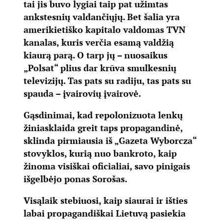
tai jis buvo lygiai taip pat užimtas
ankstesnių valdančiųjų. Bet šalia yra
amerikietiško kapitalo valdomas TVN
kanalas, kuris verčia esamą valdžią
kiaurą parą. O tarp jų – nuosaikus
„Polsat“ plius dar krūva smulkesnių
televizijų. Tas pats su radiju, tas pats su
spauda – įvairovių įvairovė.
Gąsdinimai, kad repolonizuota lenkų
žiniasklaida greit taps propagandinė,
sklinda pirmiausia iš „Gazeta Wyborcza“
stovyklos, kurią nuo bankroto, kaip
žinoma visiškai oficialiai, savo pinigais
išgelbėjo ponas Sorošas.
Visąlaik stebiuosi, kaip siaurai ir išties
labai propagandiškai Lietuvą pasiekia