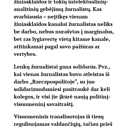
žiniasklaidos ir tokių intelektualinių-
analitinių gebėjimų žurnalistų. Kas
svarbiausia – neįtikęs vienam
žiniasklaidos kanalui žurnalistas neliks
be darbo, nebus nurašytas į marginalus,
bet ras lygiavertę vietą kitame kanale,
atitinkamai pagal savo pažiūras ar
vertybes.
Lenkų žurnalistai gana solidarūs. Pvz.,
kai vienas žurnalistas buvo atleistas iš
darbo „Rzeczpospolitoje“, su juo
solidarizuodamiesi pasitraukė dar keli
kolegos, ir visi jie įkūrė naują politinį-
visuomeninį savaitraštį.
Visuomeninis transliuotojas iš tiesų
reguliuojamas valdančiųjų, tačiau prieš