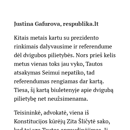
Justina Gafurova, respublika.lt
Kitais metais kartu su prezidento
rinkimais dalyvausime ir referendume
dėl dvigubos pilietybės. Nors prieš kelis
metus vienas toks jau vyko, Tautos
atsakymas Seimui nepatiko, tad
referendumas rengiamas dar kartą.
Tiesa, šį kartą biuletenyje apie dvigubą
pilietybę net neužsimenama.
Teisininkė, advokatė, viena iš
Konstitucijos kūrėjų Zita Šličytė sako,
kad tai yra Tautos apgaudinėjimas. Ji