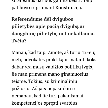
straipsnius dar bus galima keisti. Taip
pat buvo ir priimant Konstituciją.
Referendume dėl dvigubos
pilietybės apie pačią dvigubą ar
daugybinę pilietybę net nekalbama.
Tyčia?
Manau, kad taip. Žinote, aš turiu 42-ejų
metų advokatės praktiką ir matant, koks
dabar yra mūsų valdžios politikų lygis,
jie man primena mano ginamuosius
teisme. Tokius, su kriminaliniu
požiūriu. Aš jais nepasitikiu ir
nemanau, kad jie turi pakankamai
kompetencijos spręsti svarbius