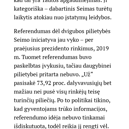
kategoriška – dabartinis Seimas turėtų
laikytis atokiau nuo įstatymų leidybos.
Referendumas dėl dvigubos pilietybės
Seimo iniciatyva jau vyko – per
praėjusius prezidento rinkimus, 2019
m. Tuomet referendumas buvo
paskelbtas įvykusiu, tačiau daugybinei
pilietybei pritarta nebuvo. „Už“
pasisakė 73,92 proc. dalyvavusiųjų bet
mažiau nei pusė visų rinkėjų teisę
turinčių piliečių. Po to politikai tikino,
kad gyventojams trūko informacijos,
referendumo idėja nebuvo tinkamai
išdiskutuota, todėl reikia jį rengti vėl.