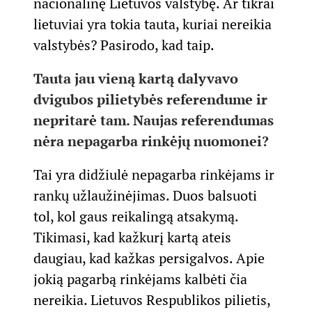
nacionalinę Lietuvos valstybę. Ar tikrai
lietuviai yra tokia tauta, kuriai nereikia
valstybės? Pasirodo, kad taip.
Tauta jau vieną kartą dalyvavo
dvigubos pilietybės referendume ir
nepritarė tam. Naujas referendumas
nėra nepagarba rinkėjų nuomonei?
Tai yra didžiulė nepagarba rinkėjams ir
rankų užlaužinėjimas. Duos balsuoti
tol, kol gaus reikalingą atsakymą.
Tikimasi, kad kažkurį kartą ateis
daugiau, kad kažkas persigalvos. Apie
jokią pagarbą rinkėjams kalbėti čia
nereikia. Lietuvos Respublikos pilietis,