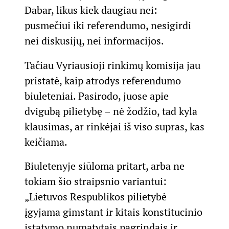
Dabar, likus kiek daugiau nei:
pusmečiui iki referendumo, nesigirdi
nei diskusijų, nei informacijos.
Tačiau Vyriausioji rinkimų komisija jau
pristatė, kaip atrodys referendumo
biuleteniai. Pasirodo, juose apie
dvigubą pilietybę – nė žodžio, tad kyla
klausimas, ar rinkėjai iš viso supras, kas
keičiama.
Biuletenyje siūloma pritart, arba ne
tokiam šio straipsnio variantui:
„Lietuvos Respublikos pilietybė
įgyjama gimstant ir kitais konstitucinio
įstatymo numatytais pagrindais ir