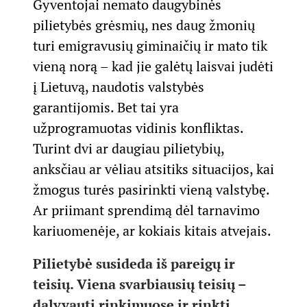
Gyventojai nemato daugybinės
pilietybės grėsmių, nes daug žmonių
turi emigravusių giminaičių ir mato tik
vieną norą – kad jie galėtų laisvai judėti
į Lietuvą, naudotis valstybės
garantijomis. Bet tai yra
užprogramuotas vidinis konfliktas.
Turint dvi ar daugiau pilietybių,
anksčiau ar vėliau atsitiks situacijos, kai
žmogus turės pasirinkti vieną valstybę.
Ar priimant sprendimą dėl tarnavimo
kariuomenėje, ar kokiais kitais atvejais.
Pilietybė susideda iš pareigų ir
teisių. Viena svarbiausių teisių –
dalyvauti rinkimuose ir rinkti