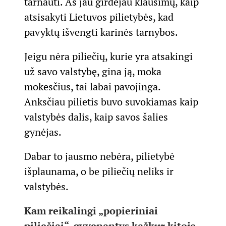
tarnauti. Aš jau girdėjau klausimų, kaip
atsisakyti Lietuvos pilietybės, kad
pavyktų išvengti karinės tarnybos.
Jeigu nėra piliečių, kurie yra atsakingi
už savo valstybę, gina ją, moka
mokesčius, tai labai pavojinga.
Anksčiau pilietis buvo suvokiamas kaip
valstybės dalis, kaip savos šalies
gynėjas.
Dabar to jausmo nebėra, pilietybė
išplaunama, o be piliečių neliks ir
valstybės.
Kam reikalingi „popieriniai
piliečiai“, gyvenantys kažkur kitoje