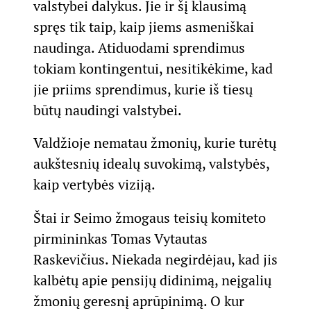
valstybei dalykus. Jie ir šį klausimą
spręs tik taip, kaip jiems asmeniškai
naudinga. Atiduodami sprendimus
tokiam kontingentui, nesitikėkime, kad
jie priims sprendimus, kurie iš tiesų
būtų naudingi valstybei.
Valdžioje nematau žmonių, kurie turėtų
aukštesnių idealų suvokimą, valstybės,
kaip vertybės viziją.
Štai ir Seimo žmogaus teisių komiteto
pirmininkas Tomas Vytautas
Raskevičius. Niekada negirdėjau, kad jis
kalbėtų apie pensijų didinimą, neįgalių
žmonių geresnį aprūpinimą. O kur