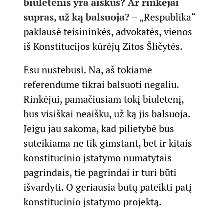
biuletenis yra aiškus? Ar rinkėjai
supras, už ką balsuoja?
– „Respublika“
paklausė teisininkės, advokatės, vienos
iš Konstitucijos kūrėjų Zitos Šličytės.
Esu nustebusi. Na, aš tokiame
referendume tikrai balsuoti negaliu.
Rinkėjui, pamačiusiam tokį biuletenį,
bus visiškai neaišku, už ką jis balsuoja.
Jeigu jau sakoma, kad pilietybė bus
suteikiama ne tik gimstant, bet ir kitais
konstitucinio įstatymo numatytais
pagrindais, tie pagrindai ir turi būti
išvardyti. O geriausia būtų pateikti patį
konstitucinio įstatymo projektą.