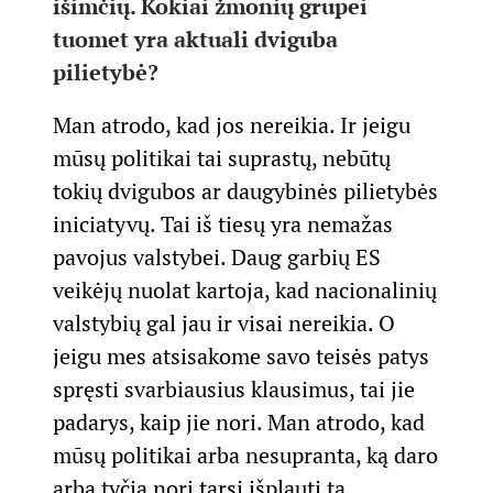
išimčių. Kokiai žmonių grupei
tuomet yra aktuali dviguba
pilietybė?
Man atrodo, kad jos nereikia. Ir jeigu
mūsų politikai tai suprastų, nebūtų
tokių dvigubos ar daugybinės pilietybės
iniciatyvų. Tai iš tiesų yra nemažas
pavojus valstybei. Daug garbių ES
veikėjų nuolat kartoja, kad nacionalinių
valstybių gal jau ir visai nereikia. O
jeigu mes atsisakome savo teisės patys
spręsti svarbiausius klausimus, tai jie
padarys, kaip jie nori. Man atrodo, kad
mūsų politikai arba nesupranta, ką daro
arba tyčia nori tarsi išplauti tą