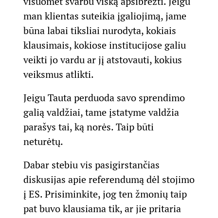
visuomet svarbu viską apsibrėžti. Jeigu
man klientas suteikia įgaliojimą, jame
būna labai tiksliai nurodyta, kokiais
klausimais, kokiose institucijose galiu
veikti jo vardu ar jį atstovauti, kokius
veiksmus atlikti.
Jeigu Tauta perduoda savo sprendimo
galią valdžiai, tame įstatyme valdžia
parašys tai, ką norės. Taip būti
neturėtų.
Dabar stebiu vis pasigirstančias
diskusijas apie referendumą dėl stojimo
į ES. Prisiminkite, jog ten žmonių taip
pat buvo klausiama tik, ar jie pritaria