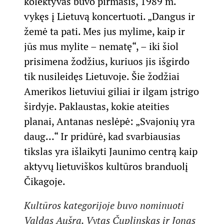
kolektyvas buvo pirmasis, 1989 m.
vykęs į Lietuvą koncertuoti. „Dangus ir
žemė ta pati. Mes jus mylime, kaip ir
jūs mus mylite – nematę“, – iki šiol
prisimena žodžius, kuriuos jis išgirdo
tik nusileidęs Lietuvoje. Šie žodžiai
Amerikos lietuviui giliai ir ilgam įstrigo
širdyje. Paklaustas, kokie ateities
planai, Antanas neslėpė: „Svajonių yra
daug…“ Ir pridūrė, kad svarbiausias
tikslas yra išlaikyti Jaunimo centrą kaip
aktyvų lietuviškos kultūros branduolį
Čikagoje.
Kultūros kategorijoje buvo nominuoti
Valdas Aušra, Vytas Čuplinskas ir Jonas