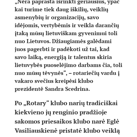
„Nėra paprasta išrinkti geriausius, ypač
kai turime tiek daug iškilių, veiklių
asmenybių ir organizacijų, savo
idėjomis, vertybėmis ir veikla darančių
įtaką mūsų lietuviškam gyvenimui toli
nuo Lietuvos. Džiaugiamės galėdami
juos pagerbti ir padėkoti už tai, kad
savo laiką, energiją ir talentus skiria
lietuvybės puoselėjimo darbams čia, toli
nuo mūsų tėvynės“, – rotariečių vardu į
vakaro svečius kreipėsi klubo
prezidentė Sandra Scedrina.
Po „Rotary“ klubo narių tradiciškai
kiekvieno jų renginio pradžioje
sakomos priesaikos klubo narė Eglė
Vasiliauskienė pristatė klubo veiklą