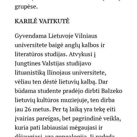
grupėse.
KARILĖ VAITKUTĖ
Gyvendama Lietuvoje Vilniaus
universitete baigė anglų kalbos ir
literatūros studijas. Atvykusi į
Jungtines Valstijas studijavo
lituanistiką Ilinojaus universitete,
vėliau ten dėstė lietuvių kalbą. Dar
būdama studente pradėjo dirbti Balzeko
lietuvių kultūros muziejuje, ten dirba
jau 26 metus. Per tą laiką yra tekę eiti
įvairias pareigas, bet pagrindinė veikla,
kuria pati labiausiai mėgaujasi ir
džiaugiasi, yra genealogija. Ji padeda