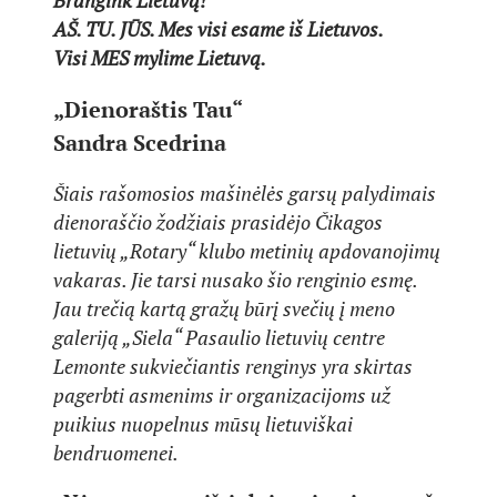
Brangink Lietuvą!
AŠ. TU. JŪS. Mes visi esame iš Lietuvos.
Visi MES mylime Lietuvą.
„Dienoraštis Tau“
Sandra Scedrina
Šiais rašomosios mašinėlės garsų palydimais
dienoraščio žodžiais prasidėjo Čikagos
lietuvių „Rotary“ klubo
metinių apdovanojimų
vakaras. Jie tarsi nusako šio renginio esmę.
Jau trečią kartą gražų būrį svečių į meno
galeriją „Siela“ Pasaulio lietuvių centre
Lemonte sukviečiantis renginys yra skirtas
pagerbti asmenims ir organizacijoms už
puikius nuopelnus mūsų lietuviškai
bendruomenei.