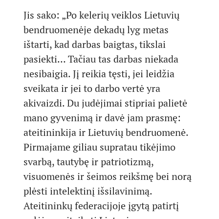
Jis sako: „Po kelerių veiklos Lietuvių
bendruomenėje dekadų lyg metas
ištarti, kad darbas baigtas, tikslai
pasiekti… Tačiau tas darbas niekada
nesibaigia. Jį reikia tęsti, jei leidžia
sveikata ir jei to darbo vertė yra
akivaizdi. Du judėjimai stipriai palietė
mano gyvenimą ir davė jam prasmę:
ateitininkija ir Lietuvių bendruomenė.
Pirmajame giliau supratau tikėjimo
svarbą, tautybę ir patriotizmą,
visuomenės ir šeimos reikšmę bei norą
plėsti intelektinį išsilavinimą.
Ateitininkų federacijoje įgytą patirtį