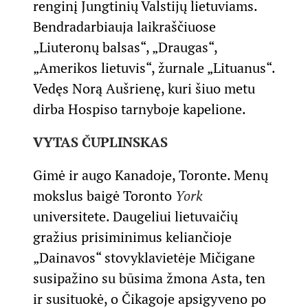
renginį Jungtinių Valstijų lietuviams.
Bendradarbiauja laikraščiuose
„Liuteronų balsas“, „Draugas“,
„Amerikos lietuvis“, žurnale „Lituanus“.
Vedęs Norą Aušrienę, kuri šiuo metu
dirba Hospiso tarnyboje kapelione.
VYTAS ČUPLINSKAS
Gimė ir augo Kanadoje, Toronte. Menų
mokslus baigė Toronto
York
universitete. Daugeliui lietuvaičių
gražius prisiminimus keliančioje
„Dainavos“ stovyklavietėje Mičigane
susipažino su būsima žmona Asta, ten
ir susituokė, o Čikagoje apsigyveno po