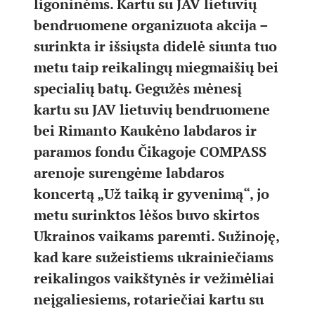
ligoninėms. Kartu su JAV lietuvių
bendruomene organizuota akcija –
surinkta ir išsiųsta didelė siunta tuo
metu taip reikalingų miegmaišių bei
specialių batų. Gegužės mėnesį
kartu su JAV lietuvių bendruomene
bei Rimanto Kaukėno labdaros ir
paramos fondu Čikagoje COMPASS
arenoje surengėme labdaros
koncertą „Už taiką ir gyvenimą“, jo
metu surinktos lėšos buvo skirtos
Ukrainos vaikams paremti. Sužinoję,
kad kare sužeistiems ukrainiečiams
reikalingos vaikštynės ir vežimėliai
neįgaliesiems, rotariečiai kartu su