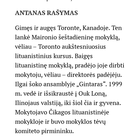
ANTANAS RAŠYMAS
Gimęs ir augęs Toronte, Kanadoje. Ten
lankė Maironio šeštadieninę mokyklą,
vėliau – Toronto aukštesniuosius
lituanistinius kursus. Baigęs
lituanistinę mokyklą, pradėjo joje dirbti
mokytoju, vėliau – direktorės padėjėju.
Ilgai šoko ansamblyje „Gintaras“. 1999
m. vedė ir išsikraustė į Ouk Loną,
Ilinojaus valstiją, iki šiol čia ir gyvena.
Mokytojavo Čikagos lituanistinėje
mokykloje ir buvo mokyklos tėvų
komiteto pirmininku.