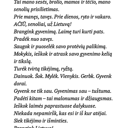
Tai mano sesės, brolio, mamos ir tėčio, mano
senolių prisilietimas.
Prie manęs, tavęs. Prie dienos, ryto ir vakaro.
AČIŪ, senoliai, už Lietuvą!
Brangink gyvenimą. Laimę turi kurti pats.
Pradėk nuo savęs.
Saugok ir puoselėk savo protėvių palikimą.
Mokykis, ieškok ir atrask savo gyvenimo kelią
ir tikslą.
Turėk tvirtą tikėjimą, ryžtą.
Dainuok. Šok. Mylėk. Vienykis. Gerbk. Gyvenk
dorai.
Gyvenk ne tik sau. Gyvenimas sau – tuštuma.
Padėti kitam – tai malonumas ir džiaugsmas.
Ieškok laimės paprastuose dalykuose.
Niekada nepamiršk, kas esi ir iš kur atėjai.
Siek tikėjimo ir išminties.