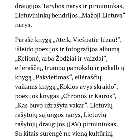
draugijos Tarybos narys ir pirmininkas,
Lietuvininkų bendrijos „Mažoji Lietuva“
narys.
Parašė knygą „Ateik, Viešpatie Jėzau!“,
išleido poezijos ir fotografijos albumą
„Kelionė, arba Žodžiai ir vaizdai“,
eilėraščių, trumpų pamokslų ir pokalbių
knygą „Pakvietimas“, eilėraščių
vaikams knygą „Kokios avys skraido“,
poezijos knygas „Chronos ir Kairos“,
„Kas buvo užrašyta vakar“. Lietuvių
rašytojų sąjungos narys, Lietuvių
rašytojų draugijos (JAV) pirmininkas.
Su kitais surengė ne vieną kultūrinį