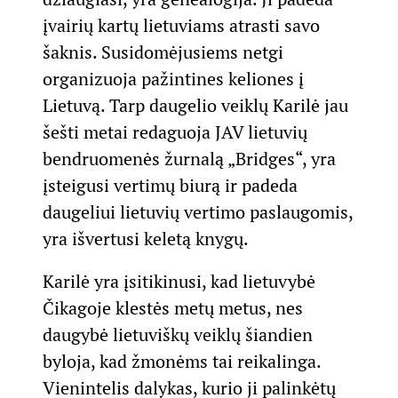
įvairių kartų lietuviams atrasti savo
šaknis. Susidomėjusiems netgi
organizuoja pažintines keliones į
Lietuvą. Tarp daugelio veiklų Karilė jau
šešti metai redaguoja JAV lietuvių
bendruomenės žurnalą „Bridges“, yra
įsteigusi vertimų biurą ir padeda
daugeliui lietuvių vertimo paslaugomis,
yra išvertusi keletą knygų.
Karilė yra įsitikinusi, kad lietuvybė
Čikagoje klestės metų metus, nes
daugybė lietuviškų veiklų šiandien
byloja, kad žmonėms tai reikalinga.
Vienintelis dalykas, kurio ji palinkėtų