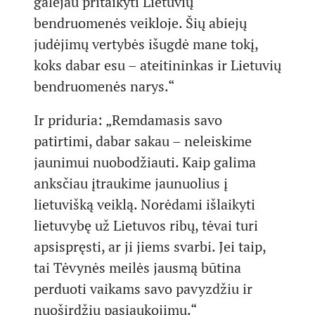
galėjau pritaikyti Lietuvių
bendruomenės veikloje. Šių abiejų
judėjimų vertybės išugdė mane tokį,
koks dabar esu – ateitininkas ir Lietuvių
bendruomenės narys.“
Ir priduria: „Remdamasis savo
patirtimi, dabar sakau – neleiskime
jaunimui nuobodžiauti. Kaip galima
anksčiau įtraukime jaunuolius į
lietuvišką veiklą. Norėdami išlaikyti
lietuvybę už Lietuvos ribų, tėvai turi
apsispręsti, ar ji jiems svarbi. Jei taip,
tai Tėvynės meilės jausmą būtina
perduoti vaikams savo pavyzdžiu ir
nuoširdžiu pasiaukojimu.“