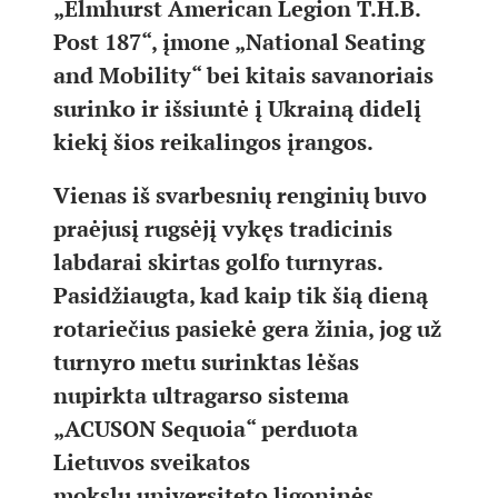
„Elmhurst American Legion T.H.B.
Post 187“, įmone „National Seating
and Mobility“ bei kitais savanoriais
surinko ir išsiuntė į Ukrainą didelį
kiekį šios reikalingos įrangos.
Vienas iš svarbesnių renginių buvo
praėjusį rugsėjį vykęs tradicinis
labdarai skirtas golfo turnyras.
Pasidžiaugta, kad kaip tik šią dieną
rotariečius pasiekė gera žinia, jog už
turnyro metu surinktas lėšas
nupirkta ultragarso sistema
„ACUSON Sequoia“ perduota
Lietuvos sveikatos
mokslų universiteto ligoninės