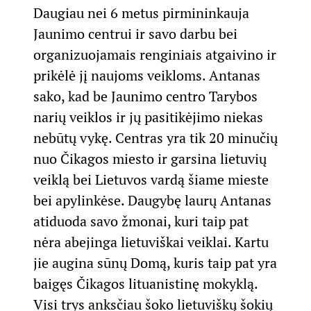
Daugiau nei 6 metus pirmininkauja
Jaunimo centrui ir savo darbu bei
organizuojamais renginiais atgaivino ir
prikėlė jį naujoms veikloms. Antanas
sako, kad be Jaunimo centro Tarybos
narių veiklos ir jų pasitikėjimo niekas
nebūtų vykę. Centras yra tik 20 minučių
nuo Čikagos miesto ir garsina lietuvių
veiklą bei Lietuvos vardą šiame mieste
bei apylinkėse. Daugybę laurų Antanas
atiduoda savo žmonai, kuri taip pat
nėra abejinga lietuviškai veiklai. Kartu
jie augina sūnų Domą, kuris taip pat yra
baigęs Čikagos lituanistinę mokyklą.
Visi trys anksčiau šoko lietuviškų šokių