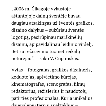
„2006 m. Čikagoje vykusioje
aštuntojoje dainų šventėje buvau
daugiau atsakingas už šventės grafikos,
dizaino dalykus – sukūriau šventės
logotipą, pasirūpinau marškinėlių
dizainu, apipavidalinau leidinio viršelį.
Bet su režisavimu tuomet reikalų
neturėjau“, – sako V. Čuplinskas.
Vytas – fotografas, grafikos dizaineris,
koduotojas, apšvietimo kūrėjas,
kinematografas, scenografas, filmų
redaktorius, režisierius ir naudotojų
patirties profesionalas. Kuria unikalius
daugialypių terpių spektaklius –