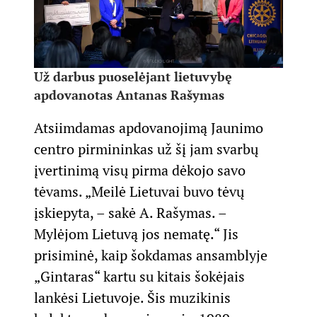
Už darbus puoselėjant lietuvybę
apdovanotas Antanas Rašymas
Atsiimdamas apdovanojimą Jaunimo
centro pirmininkas už šį jam svarbų
įvertinimą visų pirma dėkojo savo
tėvams. „Meilė Lietuvai buvo tėvų
įskiepyta, – sakė A. Rašymas. –
Mylėjom Lietuvą jos nematę.“ Jis
prisiminė, kaip šokdamas ansamblyje
„Gintaras“ kartu su kitais šokėjais
lankėsi Lietuvoje. Šis muzikinis