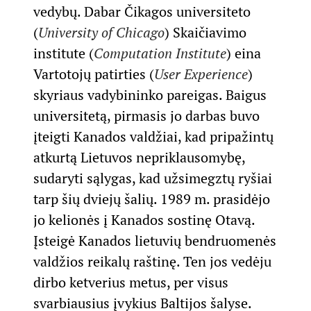
vedybų. Dabar Čikagos universiteto
(
University of Chicago
) Skaičiavimo
institute (
Computation Institute
) eina
Vartotojų patirties (
User Experience
)
skyriaus vadybininko pareigas. Baigus
universitetą, pirmasis jo darbas buvo
įteigti Kanados valdžiai, kad pripažintų
atkurtą Lietuvos nepriklausomybę,
sudaryti sąlygas, kad užsimegztų ryšiai
tarp šių dviejų šalių. 1989 m. prasidėjo
jo kelionės į Kanados sostinę Otavą.
Įsteigė Kanados lietuvių bendruomenės
valdžios reikalų raštinę. Ten jos vedėju
dirbo ketverius metus, per visus
svarbiausius įvykius Baltijos šalyse.