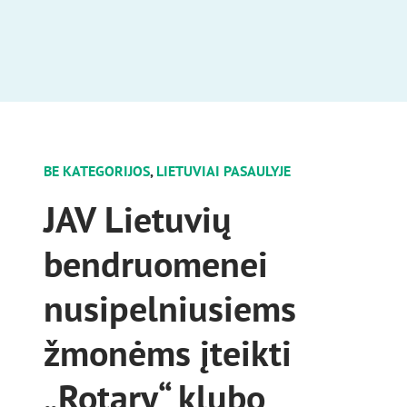
BE KATEGORIJOS
,
LIETUVIAI PASAULYJE
JAV Lietuvių
bendruomenei
nusipelniusiems
žmonėms įteikti
„Rotary“ klubo