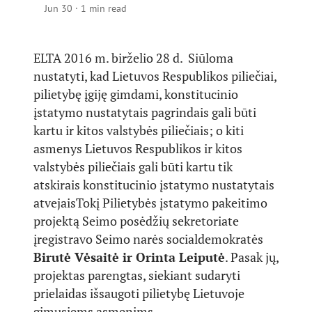
Jun 30
·
1 min read
ELTA 2016 m. birželio 28 d. Siūloma
nustatyti, kad Lietuvos Respublikos piliečiai,
pilietybę įgiję gimdami, konstitucinio
įstatymo nustatytais pagrindais gali būti
kartu ir kitos valstybės piliečiais; o kiti
asmenys Lietuvos Respublikos ir kitos
valstybės piliečiais gali būti kartu tik
atskirais konstitucinio įstatymo nustatytais
atvejaisTokį Pilietybės įstatymo pakeitimo
projektą Seimo posėdžių sekretoriate
įregistravo Seimo narės socialdemokratės
Birutė Vėsaitė ir Orinta Leiputė
. Pasak jų,
projektas parengtas, siekiant sudaryti
prielaidas išsaugoti pilietybę Lietuvoje
gimusiems asmenims.