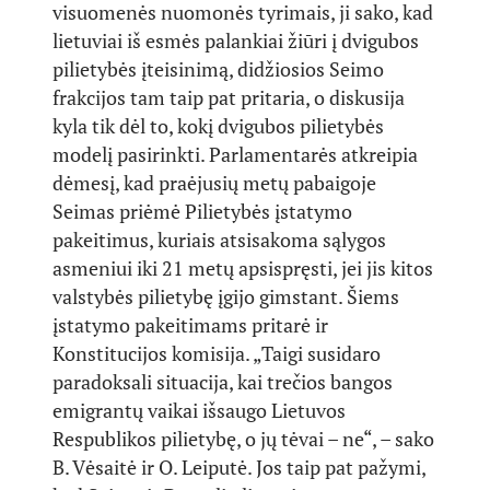
visuomenės nuomonės tyrimais, ji sako, kad
lietuviai iš esmės palankiai žiūri į dvigubos
pilietybės įteisinimą, didžiosios Seimo
frakcijos tam taip pat pritaria, o diskusija
kyla tik dėl to, kokį dvigubos pilietybės
modelį pasirinkti. Parlamentarės atkreipia
dėmesį, kad praėjusių metų pabaigoje
Seimas priėmė Pilietybės įstatymo
pakeitimus, kuriais atsisakoma sąlygos
asmeniui iki 21 metų apsispręsti, jei jis kitos
valstybės pilietybę įgijo gimstant. Šiems
įstatymo pakeitimams pritarė ir
Konstitucijos komisija. „Taigi susidaro
paradoksali situacija, kai trečios bangos
emigrantų vaikai išsaugo Lietuvos
Respublikos pilietybę, o jų tėvai – ne“, – sako
B. Vėsaitė ir O. Leiputė. Jos taip pat pažymi,