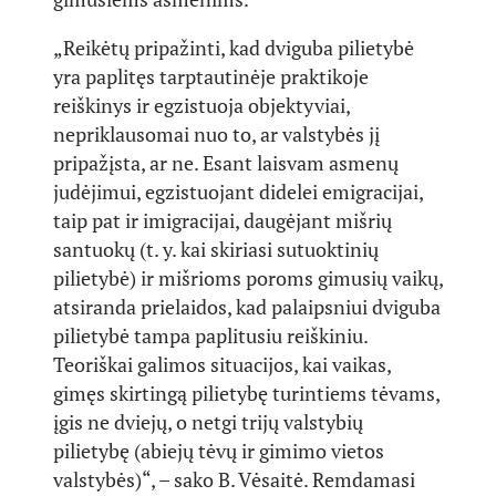
„Reikėtų pripažinti, kad dviguba pilietybė
yra paplitęs tarptautinėje praktikoje
reiškinys ir egzistuoja objektyviai,
nepriklausomai nuo to, ar valstybės jį
pripažįsta, ar ne. Esant laisvam asmenų
judėjimui, egzistuojant didelei emigracijai,
taip pat ir imigracijai, daugėjant mišrių
santuokų (t. y. kai skiriasi sutuoktinių
pilietybė) ir mišrioms poroms gimusių vaikų,
atsiranda prielaidos, kad palaipsniui dviguba
pilietybė tampa paplitusiu reiškiniu.
Teoriškai galimos situacijos, kai vaikas,
gimęs skirtingą pilietybę turintiems tėvams,
įgis ne dviejų, o netgi trijų valstybių
pilietybę (abiejų tėvų ir gimimo vietos
valstybės)“, – sako B. Vėsaitė. Remdamasi