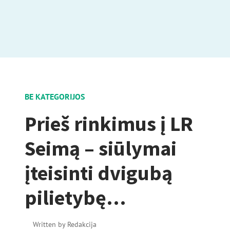
BE KATEGORIJOS
Prieš rinkimus į LR
Seimą – siūlymai
įteisinti dvigubą
pilietybę…
Written by
Redakcija