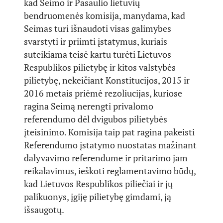
kad Seimo ir Pasaulio lietuvių
bendruomenės komisija, manydama, kad
Seimas turi išnaudoti visas galimybes
svarstyti ir priimti įstatymus, kuriais
suteikiama teisė kartu turėti Lietuvos
Respublikos pilietybę ir kitos valstybės
pilietybę, nekeičiant Konstitucijos, 2015 ir
2016 metais priėmė rezoliucijas, kuriose
ragina Seimą nerengti privalomo
referendumo dėl dvigubos pilietybės
įteisinimo. Komisija taip pat ragina pakeisti
Referendumo įstatymo nuostatas mažinant
dalyvavimo referendume ir pritarimo jam
reikalavimus, ieškoti reglamentavimo būdų,
kad Lietuvos Respublikos piliečiai ir jų
palikuonys, įgiję pilietybę gimdami, ją
išsaugotų.